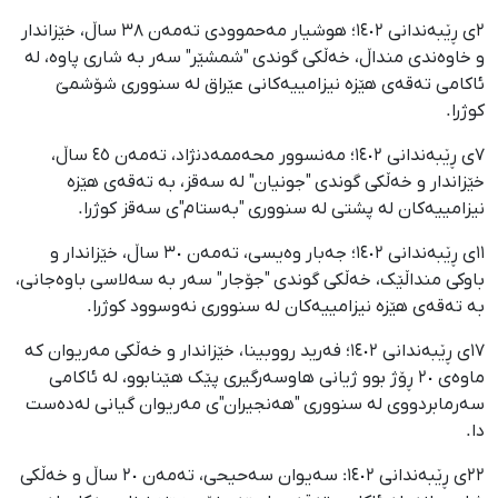
٢ی ڕێبەندانی ١٤٠٢؛ هوشیار مەحموودی تەمەن ٣٨ ساڵ، خێزاندار
و خاوەندی منداڵ، خەڵکی گوندی "شمشێر" سەر بە شاری پاوە، لە
ئاکامی تەقەی هێزە نیزامییەکانی عێراق لە سنووری شۆشمێ
کوژرا.
٧ی ڕێبەندانی ١٤٠٢؛ مەنسوور محەممەدنژاد، تەمەن ٤٥ ساڵ،
خێزاندار و خەڵکی گوندی "جونیان" لە سەقز، بە تەقەی هێزە
نیزامییەکان لە پشتی لە سنووری "بەستام"ی سەقز کوژرا.
١١ی ڕێبەندانی ١٤٠٢؛ جەبار وەیسی، تەمەن ٣٠ ساڵ، خێزاندار و
باوکی منداڵێک، خەڵکی گوندی "جۆجار" سەر بە سەلاسی باوەجانی،
بە تەقەی هێزە نیزامییەکان لە سنووری نەوسوود کوژرا.
١٧ی ڕێبەندانی ١٤٠٢؛ فەرید رووبینا، خێزاندار و خەڵکی مەریوان کە
ماوەی ٢٠ ڕۆژ بوو ژیانی هاوسەرگیری پێک هێنابوو، لە ئاکامی
سەرمابردووی لە سنووری "هەنجیران"ی مەریوان گیانی لەدەست
دا.
٢٢ی ڕێبەندانی ١٤٠٢: سەیوان سەحیحی، تەمەن ٢٠ ساڵ و خەڵکی