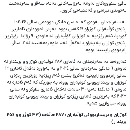
باقی سنوورەکان لەوانە بەرزاییەکانی تەتە، سەقز و سەردەشت
بەتوندی نیزامی و ئەمنیەتی کراون.
بە سەرنجدان بەوەی کە لە سێ مانگی دووەمی ساڵی ٢٠٢٤دا
ڕێژەی کۆڵبەرانی کوژراو ١٩ کەس بووە، بەپێی نمووداری ئاماریی
کوردپا، ئەم ڕێژەیە لە کوژرانی کۆڵبەران لە ماوەی ٩٠ ڕۆژدا، زۆرترین
ڕێژەی کوژران بە بەراورد لەگەڵ ئەم ماوە زەمەنییە لە ١٢ ساڵی
ڕابردووی زایینیدا بووە.
هەروەها بە سەرنجدان بە ئاماری ٢٨٧ کۆڵبەری کوژراو و بریندار لە
ماوەی ٦ مانگی سەرەتای ساڵی ٢٠٢٤ و بە بەراورد لەگەڵ ئاماری ١٢
ساڵی ڕابردووی زایینی، دەکرێ بڵێین ئەم ڕێژەیە زۆرترین ڕێژەی
کوژران و برینداربوونی کۆڵبەران بووە، بە جۆرێک کە ئەم ئامارە لە
ماوەی ٦ مانگدا تەنیا ٣٠ حاڵەت لەگەڵ ئاماری بڵاوکراو لە ساڵی
٢٠٢٣ کە بەرزترین ئاماری ڕێژەی کوژران و برینداربوونی کۆڵبەران
بووە، جیاوازیی هەیە.
کوژران و برینداربوونی کۆڵبەران: ٢٨٧ حاڵەت (٣٣ کوژراو و ٢٥٤
بریندار)