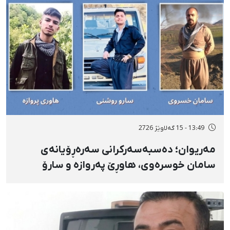
13:49 - 15 گەلاوێژ 2726
مەریوان؛ دەسبەسەرکرانی سەرەڕۆیانەی
سامان خوسرەوی، هاوڕێ پەروازە و سارۆ
ڕەوشەنی لەلایەن هێزە ئەمنییەکان و
گواستنەوەیان بۆ شوێنێکی نادیار