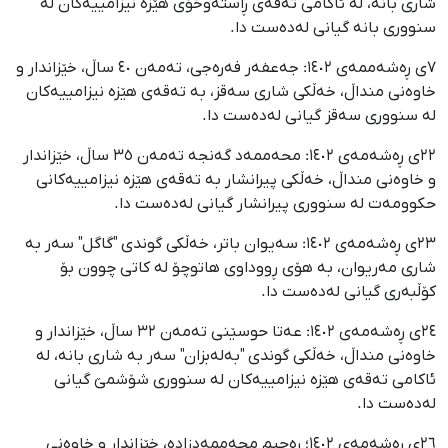
شاری بانە، لە ئاکامی تەقەی ڕاستەوخۆی هێزە نیزامییەکان لە
سنووری بانە گیانی لەدەست دا.
٧ی ڕەشەممەی ١٤٠٢: جەعفەر فەرەجی، تەمەن ٤٠ ساڵ، خێزاندار و
خاوەنی منداڵ، خەڵکی شاری سەقز، بە تەقەی هێزە نیزامییەکان
لە سنووری سەقز گیانی لەدەست دا.
٢٢ی ڕەشەمەی ١٤٠٢: محەممەد گەنجە تەمەن ٣٥ ساڵ، خێزاندار
و خاوەنی منداڵ، خەڵکی پیرانشار بە تەقەی هێزە نیزامییەکانی
حکوومەت لە سنووری پیرانشار گیانی لەدەست دا.
٢٣ی ڕەشەمەی ١٤٠٢: سەیوان باتر، خەڵکی گوندی "گاگل" سەر بە
شاری مەریوان، بە هۆی ڕووداوی هاتوچۆ لە کاتی چوون بۆ
کۆڵبەری گیانی لەدەست دا.
٢٤ی ڕەشەمەی ١٤٠٢: عەتا حوسێنی تەمەن ٣٢ ساڵ، خێزاندار و
خاوەنی منداڵ، خەڵکی گوندی "بەلەبزان" سەر بە شاری بانە، لە
ئاکامی تەقەی هێزە نیزامییەکان لە سنووری شۆشمێ گیانی
لەدەست دا.
٢٦ی ڕەشەمەی ١٤٠٢؛ ڕەحیم محەممەدزادە، خێزاندار و خاوەنی