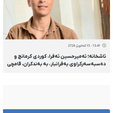
13:41 - 15 گەلاوێژ 2726
ئاشخانە؛ ئەمیرحسین ئەفرا، کوردی کرمانج و
دەسبەسەرکراوی بەفرانبار، بە بەندکران، قامچی
و پێبژاردنی نەختی سزا درا