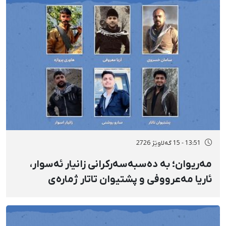
13:51 - 15 گەلاوێژ 2726
مەریوان؛ بە دەسبەسەرکرانی زانیار ئەسوار،
ئاریا مەعرووفی و پشتیوان تاتار ژمارەی
دەسبەسەرکراوانی سەرەڕۆیانە لە ئاوایی «نێ»
بۆ شەش کەس زیادی کرد