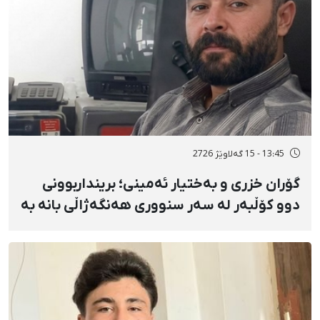
13:45 - 15 گەلاوێژ 2726
گۆران خزری و بەختیار ئەمینی؛ برینداربوونی
دوو کۆڵبەر لە سەر سنووری هەنگەژاڵی بانه بە
تەقەی ڕاستەوخۆی هێزە سەربازییەکان و
تەقینەوەی مین