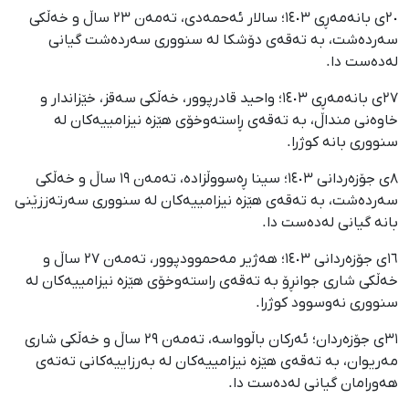
٢٠ی بانەمەڕی ١٤٠٣؛ سالار ئەحمەدی، تەمەن ٢٣ ساڵ و خەڵکی
سەردەشت، بە تەقەی دۆشکا لە سنووری سەردەشت گیانی
لەدەست دا.
٢٧ی بانەمەڕی ١٤٠٣؛ واحید قادرپوور، خەڵکی سەقز، خێزاندار و
خاوەنی منداڵ، بە تەقەی ڕاستەوخۆی هێزە نیزامییەکان لە
سنووری بانە کوژرا.
٨ی جۆزەردانی ١٤٠٣؛ سینا ڕەسووڵزادە، تەمەن ١٩ ساڵ و خەڵکی
سەردەشت، بە تەقەی هێزە نیزامییەکان لە سنووری سەرتەززێنی
بانە گیانی لەدەست دا.
١٦ی جۆزەردانی ١٤٠٣؛ هەژیر مەحموودپوور، تەمەن ٢٧ ساڵ و
خەڵکی شاری جوانڕۆ بە تەقەی راستەوخۆی هێزە نیزامییەکان لە
سنووری نەوسوود کوژرا.
٣١ی جۆزەردان؛ ئەرکان باڵوواسە، تەمەن ٢٩ ساڵ و خەڵکی شاری
مەریوان، بە تەقەی هێزە نیزامییەکان لە بەرزاییەکانی تەتەی
هەورامان گیانی لەدەست دا.