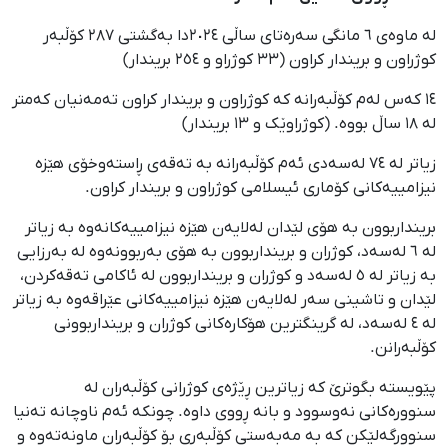
لە ماوەی ٦ مانگی سەرەتای ساڵی ٢٠٢٤دا بەگشتی ٢٨٧ کۆڵبەر
کوژراون و بریندار کراون (٣٣ کوژراو و ٢٥٤ بریندار)
١٤ کەس لەم کۆڵبەرانە کە کوژراون و بریندار کراون تەمەنیان کەمتر
لە ١٨ ساڵ بووە. (کوژراوێک و ١٣ بریندار)
زیاتر لە ٧٤ لەسەدی ئەم کۆڵبەرانە بە تەقەی ڕاستەوخۆی هێزە
نیزامییەکانی کۆماری ئیسلامی کوژراون و بریندار کراون.
برینداربوون بە هۆی لێدان لەلایەن هێزە نیزامییەکانەوە بە زیاتر
لە ٦ لەسەد، کوژران و برینداربوون بە هۆی بەربوونەوە لە بەرزایی
بە زیاتر لە ٥ لەسەد و کوژران و برینداربوون لە ئاکامی تەقەکردن،
لێدان و تاشینی سەر لەلایەن هێزە نیزامییەکانی عێراقەوە بە زیاتر
لە ٤ لەسەد، لە گرینگترین هۆکارەکانی کوژران و برینداربوونی
کۆڵبەرانن.
پێویستە بگوترێ کە زیاترین ڕێژەی کوژرانی کۆڵبەران لە
سنوورەکانی نەوسوود و بانە ڕووی داوە. چونکە ئەم ناوچانە تەنیا
سنوورگەلێکن کە بە مەبەستی کۆڵبەری بۆ کۆڵبەران ماونەتەوە و