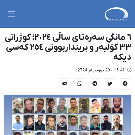
٦ مانگی سەرەتای ساڵی ٢٠٢٤؛ کوژرانی
٣٣ کۆڵبەر و برینداربوونی ٢٥٤ کەسی
دیکە
15:41 - 20 پووشپەڕ 2724