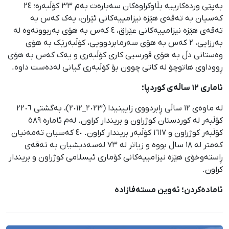
بەپێی وردەکارییە بڵاوکراوەکان سەبارەت بەم ٣٣ کۆڵبەرە؛ ٢٤
کەسیان بە تەقەی ‌هێزە نیزامییەکانی ئێران، یەک کەس بە
تەقەی ‌هێزە نیزامییەکانی عێراق، ٤ کەس بە هۆی بەربوونەوە لە
بەرزایی، ٢ کەس بە هۆی سەرمابردوویی، کۆڵبەرێک بە هۆی
وەستانی دڵ بە هۆی قورسیی کاری کۆڵبەری و یەک کەس بە هۆی
ڕووداوی هاتوچۆ لە کاتی چوون بۆ کۆڵبەری گیانی لەدەست داوە.
ئاماری ۱۲ ساڵەی کوردپا؛
لە ماوەی ١٢ ساڵی ڕابردووی زایینیدا (٢٠٢٣_٢٠١٢)، بەگشتی ٢٢٠٦
کۆڵبەر لە کوردستان کوژراون و بریندار کراون. لەم ئامارە ٥٨٩
کۆڵبەر کوژراون و ١٦١٧ کۆڵبەر بریندار کراون. ٤٠ کەسیان تەمەنیان
کەمتر لە ١٨ ساڵ بووە و زیاتر لە ٧٣ لەسەدیشیان بە تەقەی
ڕاستەوخۆی هێزە نیزامییەکانی کۆماری ئیسلامی کوژراون و بریندار
کراون.
ئامادەکردن؛ ئەوین مستەفازادە