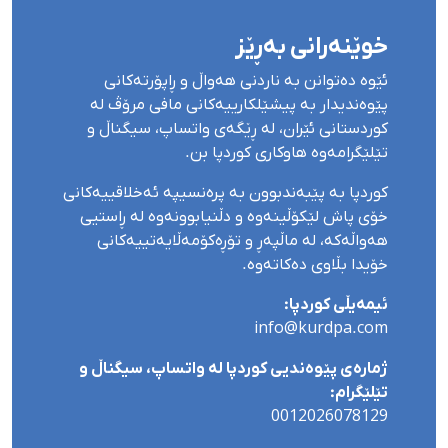
خوێنەرانی بەڕێز
ئێوە دەتوانن بە ناردنی هەواڵ و ڕاپۆرتەکانی
پێوەندیدار بە پیشێلکارییەکانی مافی مرۆڤ لە
کوردستانی ئێران، لە ڕێگەی واتساپ، سیگناڵ و
تێلێگرامەوە هاوکاری کوردپا بن.
کوردپا بە پێبەندبوون بە پرەنسیپە ئەخلاقییەکانی
خۆی پاش لێکۆڵینەوە و دڵنیابوونەوە لە ڕاستیی
هەواڵەکە، لە ماڵپەڕ و تۆڕەکۆمەڵایەتییەکانی
خۆیدا بڵاوی دەکاتەوە.
ئیمەیڵی کوردپا:
info@kurdpa.com
ژمارەی پێوەندیی کوردپا لە واتساپ، سیگناڵ و
تێلێگرام:
0012026078129