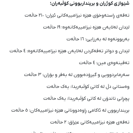
شێوازی کوژران و برینداربوونی کۆڵبەران؛
تەقەی ڕاستەوخۆی هێزە نیزامییەکانی ئێران؛ ٢١٠ حاڵەت
لێدان لەلایەن هێزە نیزامییەکانەوە؛ ١٩ حاڵەت
بەربوونەوە لە بەرزایی: ١٦ حاڵەت
لێدان و دواتر تەقەکردن لەلایەن هێزە نیزامییەکانەوە: ٤ حاڵەت
تەقینەوەی مین: ٤ حاڵەت
سەرمابردوویی و گیرۆدەبوون لە بەفر و بۆران: ٣ حاڵەت
وەستانی دڵ لە کاتی کۆڵبەریدا: یەک حاڵەت
پچڕانی تاندۆن لە کاتی کۆڵبەریدا: یەک حاڵەت
برینداربوون لە ئاکامی ڕاوەدوونانی هێزە نیزامییەکان: ٥ حاڵەت
تەقەی هێزە نیزامییەکانی عێراق: ٢ حاڵەت