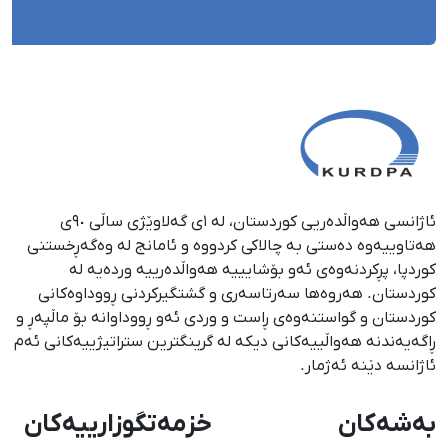
ئاژانسی هەواڵدەریی کوردستان، لە ١ی گەلاوێژی ساڵی ٩٠ی
هەتاوییەوە دەستی بە چالاکی کردووە و ئامانج لە وەگەڕخستنی
كوردپا، پڕكردنەوەی ئەو بۆشایییە هەواڵدەرییە وردەیە لە
كوردستان. هەروەها سەرتاسەری و گشتگیركردنی ڕووداوەكانی
كوردستان و گواستنەوەی ڕاست و وردی ئەو ڕووداوانە بۆ ماڵپەڕ و
ڕاگەیەندنە هەواڵییەكانی دیكە لە گرینگترین ستراتیژییەكانی ئەم
ئاژانسە دێنە ئەژمار.
بەشەکان
خزمەتگوزارییەکان