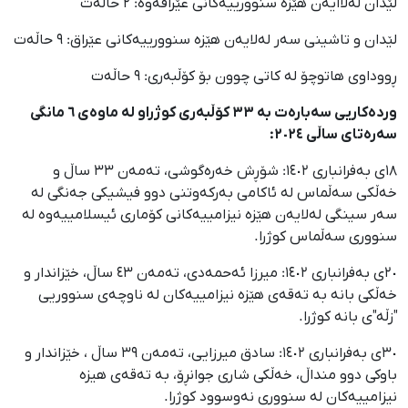
لێدان لەلاایەن هێزە سنوورییەکانی عێراقەوە: ٢ حاڵەت
لێدان و تاشینی سەر لەلایەن هێزە سنوورییەکانی عێراق: ٩ حاڵەت
ڕووداوی هاتوچۆ لە کاتی چوون بۆ کۆڵبەری: ٩ حاڵەت
وردەکاریی سەبارەت بە ٣٣ کۆڵبەری کوژراو لە ماوەی ٦ مانگی
سەرەتای ساڵی ٢٠٢٤:
١٨ی بەفرانباری ١٤٠٢: شۆڕش خەرەگوشی، تەمەن ٣٣ ساڵ و
خەڵكی سەڵماس لە ئاکامی بەرکەوتنی دوو فیشيکی جەنگی لە
سەر سینگی لەلایەن هێزە نیزامییەکانی کۆماری ئیسلامییەوە لە
سنووری سەڵماس کوژرا.
٢٠ی بەفرانباری ١٤٠٢: میرزا ئەحمەدی، تەمەن ٤٣ ساڵ، خێزاندار و
خەڵکی بانە بە تەقەی هێزە نیزامییەکان لە ناوچەی سنووریی
"زڵە"ی بانە کوژرا.
٣٠ی بەفرانباری ١٤٠٢: سادق میرزایی، تەمەن ٣٩ ساڵ ، خێزاندار و
باوکی دوو منداڵ، خەڵکی شاری جوانڕۆ، بە تەقەی هیزە
نیزامییەکان لە سنووری نەوسوود کوژرا.