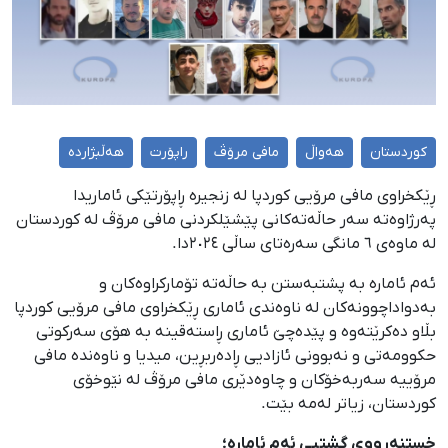
کوردستان
هەواڵ
مافی مرۆڤ
راپۆرت
هەڵبژاردە
ڕێکخراوی مافی مرۆیی کوردپا لە زنجیرە ڕاپۆرتێکی ئاماریدا
پەرژاوەتە سەر حاڵەتەکانی پێشێلکردنی مافی مرۆڤ لە کوردستان
لە ماوەی ٦ مانگی سەرەتای ساڵی ٢٠٢٤دا.
ئەم ئامارە بە پشتبەستن بە حاڵەتە تۆمارکراوەکان و
بەدواداچوونەکان لە ناوەندی ئاماری ڕێکخراوی مافی مرۆیی کوردپا
بڵاو دەکرێتەوە و پێدەچێ ئاماری ڕاستەقینە بە هۆی سەرکوتی
حکوومەتی و نەبوونی ئازادیی ڕادەربڕین، میدیا و ناوەندە مافی
مرۆییە سەربەخۆکان و چاوەدێری مافی مرۆڤ لە نێوخۆی
کوردستان، زیاتر لەمە بێت.
خستنەڕووی گشتیی ئەم ئامارە؛