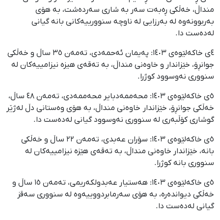
منداڵ، خەڵکی ڕەبەت سەر بە شاری سەردەشت، بە هۆی
بەربوونەوە لە بەرزایی لە ناوچە سنوورییەکانی بانە گیانی
لەدەست دا.
٤ی خاکەلێوەی ١٤٠٣: پەیمان ئەحمەدی، تەمەن ٣٥ ساڵ و خەڵکی
جوانڕۆ، خێزاندار و خاوەنی منداڵ، بە تەقەی هیزە نیزامییەکان لە
سنووری نەوسوود کوژرا.
٥ی خاکەلێوەی ١٤٠٣: محەممەدبایر محەممەدی، تەمەن ٤٨ ساڵ،
خەڵکی جوانڕۆ، خێزاندار خاوەنی منداڵ، بە هۆی وەستانی دڵ لەژێر
گوشاری کۆڵبەری لە سنووری نەوسوود گیانی لەدەست دا.
٥ی خاکەلێوەی ١٤٠٣: سۆران عەبدی، تەمەن ٢٢ ساڵ و خەڵکی
بانە، خێزاندار خاوەنی منداڵ، بە تەقەی هێزە نیزامییەکان لە
سنووری بانە کوژرا.
٥ی خاکەلێوەی ١٤٠٣: هەستیار عەبدولکەریمی، تەمەن ١٥ ساڵ و
خەڵکی دیواندەرە، بە هۆی سەرمابردووییەوە لە سنووری سەقز
گیانی لەدەست دا.