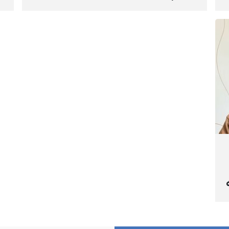
هاوڕێ پەروازە و سارۆ ڕەوشەنی
سن
لەلایەن هێزە ئەمنییەکان و
ڕا
گواستنەوەیان بۆ شوێنێکی نادیار
تە