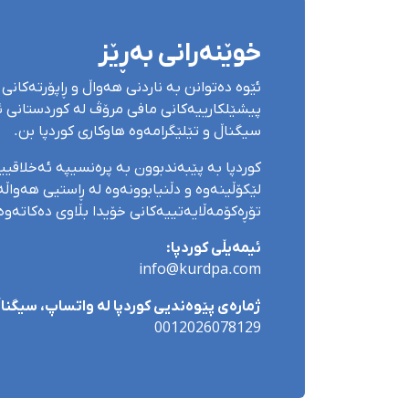
خوێنەرانی بەڕێز
ئێوە دەتوانن بە ناردنی هەواڵ و ڕاپۆرتەکانی 
پیشێلکارییەکانی مافی مرۆڤ لە کوردستانی ئێ
سیگناڵ و تێلێگرامەوە هاوکاری کوردپا بن.
کوردپا بە پێبەندبوون بە پرەنسیپە ئەخلاقی
لێکۆڵینەوە و دڵنیابوونەوە لە ڕاستیی هەواڵەک
تۆڕەکۆمەڵایەتییەکانی خۆیدا بڵاوی دەکاتەوە
ئیمەیڵی کوردپا:
info@kurdpa.com
ژمارەی پێوەندیی کوردپا لە واتساپ، سیگناڵ 
0012026078129