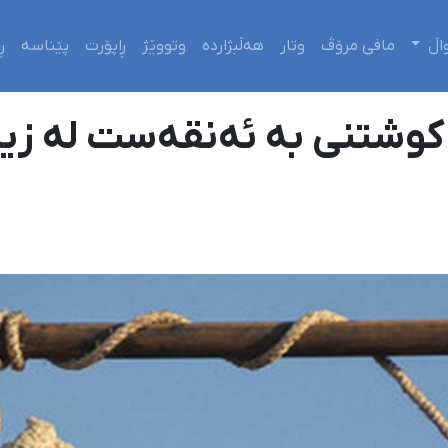
اڵ
مافی مرۆڤ
وتار
هەڵبژاردە
وتووێژ
ڕاپۆرت
پێناسە
ڕ
 کوشتنی بە ئەنقەست لە زیند