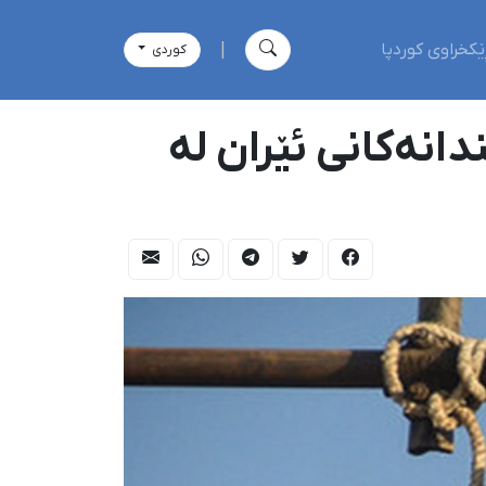
ێکخراوی کوردپا
|
كوردی
انەکانی ئێران لە