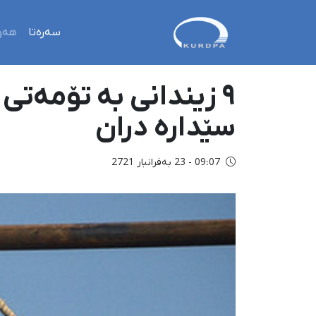
سەرەتا
هەو
٩ زیندانی بە تۆمەتی
سێدارە دران
09:07 - 23 بەفرانبار 2721