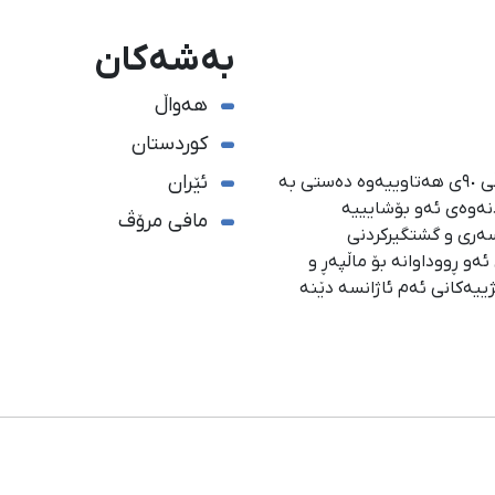
بەشەکان
هەواڵ
کوردستان
ئێران
ئاژانسی هەواڵدەریی کوردستان، لە ١ی گەلاوێژی ساڵی ٩٠ی هەتاوییەوە دەستی بە
دنەوەی ئەو بۆشایییە
مافی مرۆڤ
سەری و گشتگیركردنی
و ڕووداوانە بۆ ماڵپەڕ و
ژییەكانی ئەم ئاژانسە دێنە