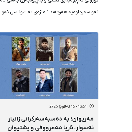
کوژرانی بەڕێوەبەری گشتی و بەڕێوەبەری بەشی ئاماد
ئەو سەرچاوەیە هەرچەند ئاماژەی بە شوناسی ئەو هاوو
13:51 - 15 گەلاوێژ 2726
مەریوان؛ بە دەسبەسەرکرانی زانیار
ئەسوار، ئاریا مەعرووفی و پشتیوان