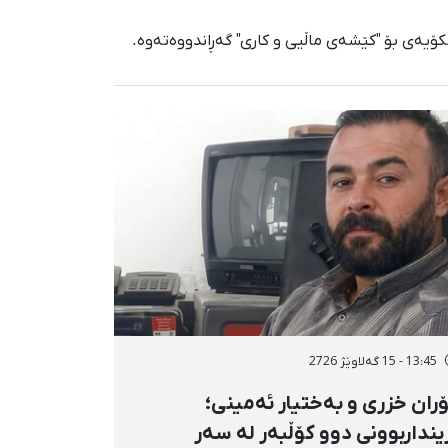
کۆیەی بۆ "کێشەی ماڵیی و کاری" گەڕاندووەتەوە.
13:45 - 15 گەلاوێژ 2726
ران خزری و بەختیار ئەمینی؛
ینداربوونی دوو کۆڵبەر لە سەر