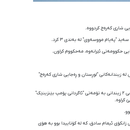
ە هەواڵدەریی مافی مرۆڤی "هێرانا" لە هەمان ڕۆژدا، لە دوو هەواڵی جیاجیادا، باسی لە سێدارەدانی ٣ کەس لە زیندانەکانی "لوڕستان و ڕەجایی شاری کەرەج"
ئەو هەواڵدەرییە لە زاری بەرپرسی گشتیی دادگوستەری پارێزگای لوڕستان، بڵاوی کردووەتەوە کە لە زیندانی ئەو شارە حوکمی ٢ زیندانی بە تۆمەتی "ئاگردانی پۆمپ بێنزینێک"
وو.
 دوو کەس لە فەرمانبەرانی زانکۆی ئیمام سادق، کە لە کۆتاییدا بوو بە هۆی