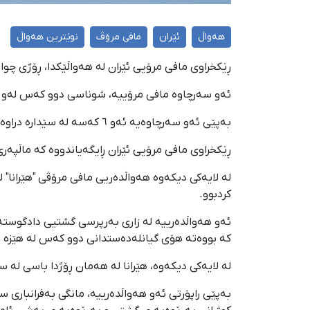
هەواڵ
ئێران
مافی مرۆڤ
نوێترین هەواڵ
ڕێکخراوی مافی مرۆیی ئێران لە هەواڵێکدا، ڕۆژی چوارشەممە ٢٢ی بەفرانبار، باسی لە ئێعدامکردنی ٦ کەس لە زیندانی ڕەجایی
ئەو سەرچاوە مافی مرۆییە، شوناسی دوو کەس لەو شەش کەسەی بە ناوەکانی "
بەپێی ئەو سەرچاوەیە ئەو ٦ کەسە لە سێدارە دراوە بە تۆمەتی "کوشتنی بە ئەنقەست" بە قیساس لەلایەن دەزگایی قەزایی حکوومەتی ئێرانەوە، مەحکووم کراون.
ڕێکخراوی مافی مرۆیی ئێران ڕایگەیاندووە کە ماڵپەری "ڕوکنا" تەنیا با
کردبوو.
کە بووەتە هۆی گیانلەدەستدانی دوو کەس لە هێزە ئینتزامییەکان" لە ساڵی ٩٧، حوکمی ل
لە لایەکی دیکەوە، هێرانا لە هەمان ڕۆژدا باسی لە س