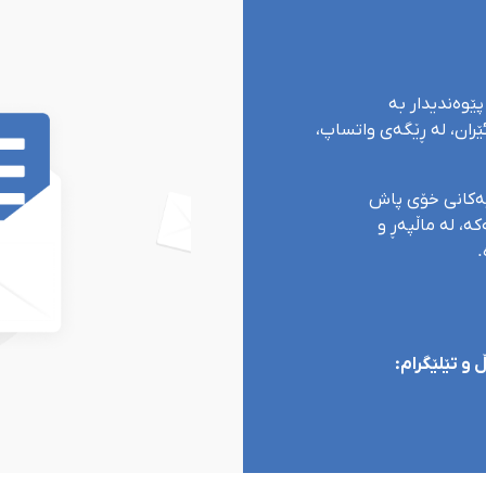
پێوەندیدار بە
ران، لە ڕێگەی واتساپ،
یەکانی خۆی پاش
ە، لە ماڵپەڕ و
.
و تێلێگرام: