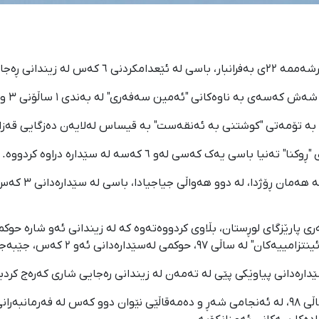
 شاری کەرەج کردووە.
ئەمین سەفەری" لە بەندی ١ ساڵۆنی ٣ و سەید "پەیام مووسەوی" لە بەندی ٣ کرد.
سی یەک کەسی لەو ٦ کەسە لە سێدارە دراوە کردووە.
لە لایەکی دیکەو
ەسێدارەدانی ئەو ٢ کەس، جێبەجێ کراوە.
ێدارەدانی پیاوێکی پێی لە تەمەن لە زیندانی رەجایی شاری کەرەج کردب
بەپێی راپۆرتی ئەو هەواڵدەرییە، مانگی بەفرانباری ساڵی ٩٨، لە ئەنجامی شەڕ و دەمەقاڵێی نێوان