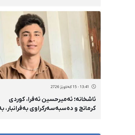
تاتار ژمارەی دەسبەسەرکراوانی
سەرەڕۆیانە لە ئاوایی «نێ» بۆ شەش
کەس زیادی کرد
13:41 - 15 گەلاوێژ 2726
ئاشخانە؛ ئەمیرحسین ئەفرا، کوردی
کرمانج و دەسبەسەرکراوی بەفرانبار، بە
بەندکران، قامچی و پێبژاردنی نەختی
سزا درا