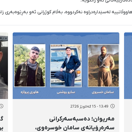
ەکارییەکانی ئەو زانکۆیە.
ڵاتییە لەسێدارەدراوە نەکردووە، بەڵام کوژرانی ئەو بەڕێوەبەری زان
13:49 - 15 گەلاوێژ 2726
مەریوان؛ دەسبەسەرکرانی
گۆ
سەرەڕۆیانەی سامان خوسرەوی،
بر