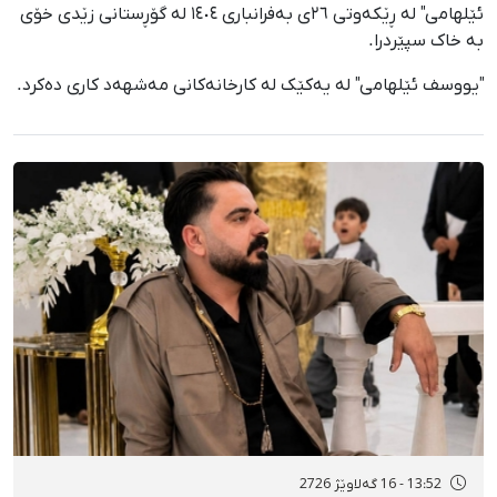
ئێلهامی" لە ڕێکەوتی ٢٦ی بەفرانباری ١٤٠٤ لە گۆڕستانی زێدی خۆی
بە خاک سپێردرا.
"یووسف ئێلهامی" لە یەکێک لە کارخانەکانی مەشهەد کاری دەکرد.
13:52 - 16 گەلاوێژ 2726