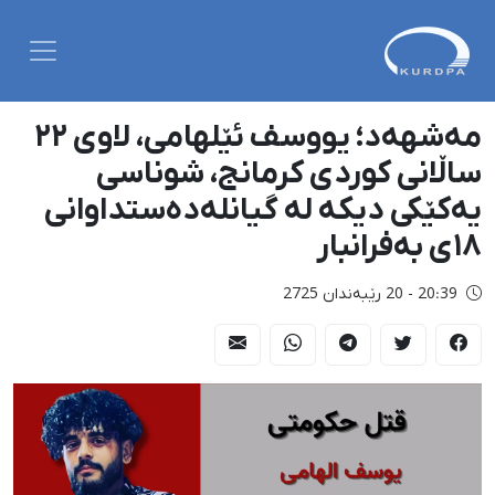
مەشهەد؛ یووسف ئێلهامی، لاوی ٢٢
ساڵانی کوردی کرمانج، شوناسی
یەکێکی دیکە لە گیانلەدەستداوانی
١٨ی بەفرانبار
20:39 - 20 رێبەندان 2725