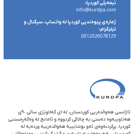
ئیمەیڵی کوردپا:
info@kurdpa.com
ژمارەی پێوەندیی کوردپا لە واتساپ، سیگناڵ و
تێلێگرام:
0012026078129
ئاژانسی هەواڵدەریی کوردستان، لە ١ی گەلاوێژی ساڵی ٩٠ی
هەتاوییەوە دەستی بە چالاکی کردووە و ئامانج لە وەگەڕخستنی
كوردپا، پڕكردنەوەی ئەو بۆشایییە هەواڵدەرییە وردەیە لە
كوردستان. هەروەها سەرتاسەری و گشتگیركردنی ڕووداوەكانی