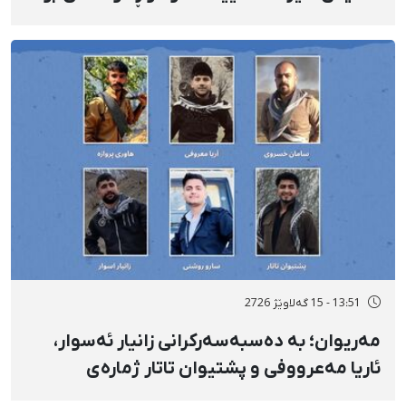
شوێنێکی ناڕوون
13:51 - 15 گەلاوێژ 2726
مەریوان؛ بە دەسبەسەرکرانی زانیار ئەسوار،
ئاریا مەعرووفی و پشتیوان تاتار ژمارەی
دەسبەسەرکراوانی سەرەڕۆیانە لە ئاوایی «نێ»