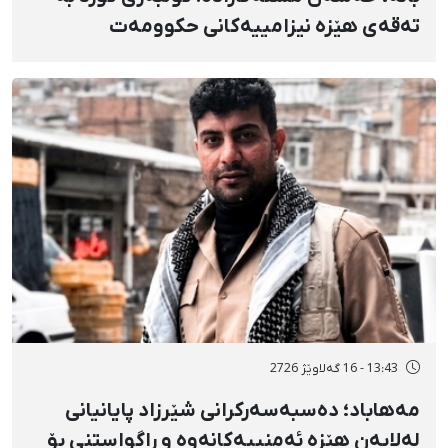
تەقەی هێزە نیزامییەکانی حکوومەت
بەسەختی بریندار بوو
13:43 - 16 گەلاوێژ 2726
مەهاباد؛ دەسبەسەرکرانی شێرزاد پایانیانی
لەلایەن هێزە ئەمنییەکانەوە و ڕاگواستنی بۆ