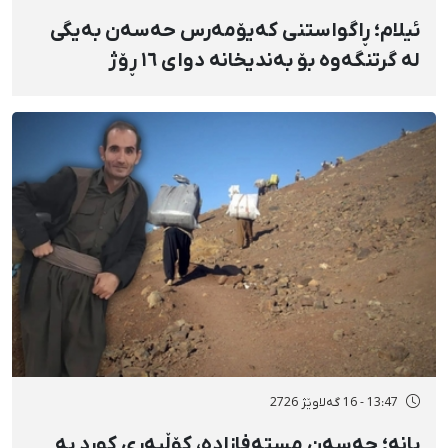
ئیلام؛ ڕاگواستنی کەیۆمەرس حەسەن بەیگی
لە گرتنگەوە بۆ بەندیخانە دوای ١٦ ڕۆژ
دەسبەسەرکرانی سەرەڕۆیانە و توندوتیژانە
13:47 - 16 گەلاوێژ 2726
بانه؛ حەسەن مستەفازادە، کۆڵبەری کورد بە