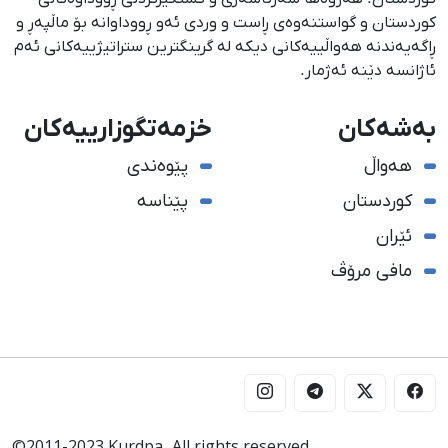
كوردستان و گواستنەوەی ڕاست و وردی ئەو ڕووداوانە بۆ ماڵپەڕ و
ڕاگەیەندنە هەواڵییەكانی دیكە لە گرینگترین ستراتیژییەكانی ئەم
ئاژانسە دێنە ئەژمار.
بەشەکان
خزمەتگوزارییەکان
هەواڵ
پێوەندی
کوردستان
پێناسە
ئێران
مافی مرۆڤ
©2011-2023 Kurdpa. All rights reserved