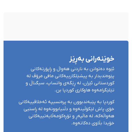
بۆ شەش کەس زیادی کرد
خوێنەرانی بەڕێز
ئێوە دەتوانن بە ناردنی هەواڵ و ڕاپۆرتەکانی
پێوەندیدار بە پیشێلکارییەکانی مافی مرۆڤ لە
کوردستانی ئێران، لە ڕێگەی واتساپ، سیگناڵ و
تێلێگرامەوە هاوکاری کوردپا بن.
کوردپا بە پێبەندبوون بە پرەنسیپە ئەخلاقییەکانی
خۆی پاش لێکۆڵینەوە و دڵنیابوونەوە لە ڕاستیی
هەواڵەکە، لە ماڵپەڕ و تۆڕەکۆمەڵایەتییەکانی
خۆیدا بڵاوی دەکاتەوە.