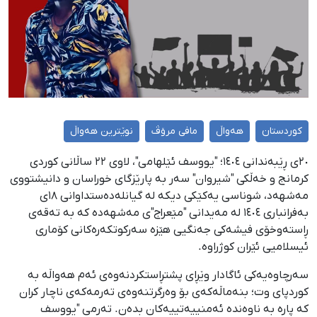
کوردستان
هەواڵ
مافی مرۆڤ
نوێترین هەواڵ
٢٠ی ڕێبەندانی ١٤٠٤؛ "یووسف ئێلهامی"، لاوی ٢٢ ساڵانی کوردی
کرمانج و خەڵکی "شیروان" سەر بە پارێزگای خوراسان و دانیشتووی
مەشهەد، شوناسی یەکێکی دیکە لە گیانلەدەستداوانی ١٨ی
بەفرانباری ١٤٠٤ لە مەیدانی "مێعراج"ی مەشهەدە کە بە تەقەی
ڕاستەوخۆی فیشەکی جەنگیی هێزە سەرکوتکەرەکانی کۆماری
ئیسلامیی ئێران کوژراوە.
سەرچاوەیەکی ئاگادار وێڕای پشتڕاستکردنەوەی ئەم هەواڵە بە
کوردپای وت؛ بنەماڵەکەی بۆ وەرگرتنەوەی تەرمەکەی ناچار کران
کە پارە بە ناوەندە ئەمنییەتییەکان بدەن. تەرمی "یووسف