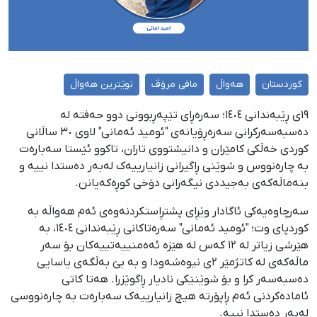
کوردستان
هەواڵ
مافی مرۆڤ
نوێترین هەواڵ
١٩ی ڕێبەندانی ١٤٠٤؛ سەرەڕای تێپەڕبوونی دوو حەفتە لە
دەسبەسەرکرانی سەرەڕۆیانەی "ئومید ئەمانی" لاوی ٣٠ ساڵانی
کوردی خەڵکی کامێران و دانیشتووی تاران، تاکوو ئێستا سەبارەت
بە چارەنووس و شوێنی ڕاگیرانی زانیارییەک لەبەر دەستدا نییە و
بنەماڵەکەی بەجیددی نیگەرانی دۆخی کوڕەکەیانن.
سەرچاوەیەکی ئاگادار وێڕای پشتڕاستکردنەوەی ئەم هەواڵە بە
کوردپای وت؛ "ئومید ئەمانی" سەرەتاکانی ڕێبەندانی ١٤٠٤، بە
هێرشی زیاتر لە ١٢ کەس لە هێزە ئەەمنییەتییەکان بۆ سەر
ماڵەکەی لە کاتژمێر ٢ی نیوەشەودا و بە بێ بەڵگەی یاسایی
دەسبەسەر کرا و بۆ شوێنێکی نادیار ڕاگوێزرا. هەتا کاتی
ئامادەکردنی ئەم ڕاپۆرتە هیچ زانیارییەک سەبارەت بە چارەنووسی
لەبەر دەستدا نییە.