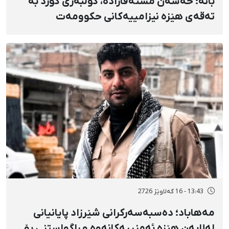
بانه؛ حەسەن مستەفازادە، کۆڵبەری کورد بە
تەقەی هێزە نیزامییەکانی حکوومەت
بەسەختی بریندار بوو
13:43 - 16 گەلاوێژ 2726
مەهاباد؛ دەسبەسەرکرانی شێرزاد پایانیانی
لەلایەن هێزە ئەمنییەکانەوە و ڕاگواستنی بۆ