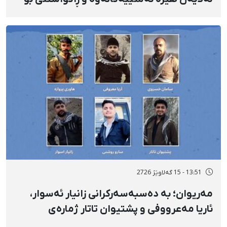
شوێنێکی ناڕوون
13:51 - 15 گەلاوێژ 2726
مەریوان؛ بە دەسبەسەرکرانی زانیار ئەسوار،
ئاریا مەعرووفی و پشتیوان تاتار ژمارەی
دەسبەسەرکراوانی سەرەڕۆیانە لە ئاوایی «نێ»