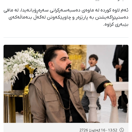
ئەم لاوە کوردە لە ماوەی دەسبەسەرکرانی سەرەڕۆیانەیدا، لە مافی
دەستپێڕاگەیشتن بە پارێزەر و چاوپێکەوتن لەگەڵ بنەماڵەکەی
بێبەری کراوە.
13:52 - 16 گەلاوێژ 2726