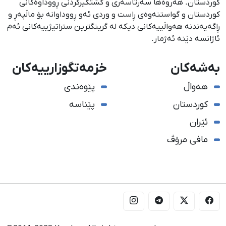
كوردستان. هەروەها سەرتاسەری و گشتگیركردنی ڕووداوەكانی
كوردستان و گواستنەوەی ڕاست و وردی ئەو ڕووداوانە بۆ ماڵپەڕ و
ڕاگەیەندنە هەواڵییەكانی دیكە لە گرینگترین ستراتیژییەكانی ئەم
ئاژانسە دێنە ئەژمار.
بەشەکان
خزمەتگوزارییەکان
هەواڵ
پێوەندی
کوردستان
پێناسە
ئێران
مافی مرۆڤ