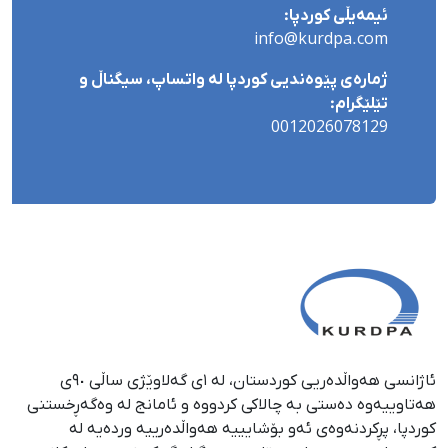
ئیمەیڵی کوردپا:
info@kurdpa.com
ژمارەی پێوەندیی کوردپا لە واتساپ، سیگناڵ و
تێلێگرام:
0012026078129
ئاژانسی هەواڵدەریی کوردستان، لە ١ی گەلاوێژی ساڵی ٩٠ی
هەتاوییەوە دەستی بە چالاکی کردووە و ئامانج لە وەگەڕخستنی
كوردپا، پڕكردنەوەی ئەو بۆشایییە هەواڵدەرییە وردەیە لە