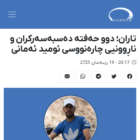
تاران؛ دوو حەفتە دەسبەسەرکران و
ناڕوونیی چارەنووسی ئومید ئەمانی
20:17 - 19 رێبەندان 2725