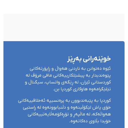
بۆ شەش کەس زیادی کرد
خوێنەرانی بەڕێز
ئێوە دەتوانن بە ناردنی هەواڵ و ڕاپۆرتەکانی
پێوەندیدار بە پیشێلکارییەکانی مافی مرۆڤ لە
کوردستانی ئێران، لە ڕێگەی واتساپ، سیگناڵ و
تێلێگرامەوە هاوکاری کوردپا بن.
کوردپا بە پێبەندبوون بە پرەنسیپە ئەخلاقییەکانی
خۆی پاش لێکۆڵینەوە و دڵنیابوونەوە لە ڕاستیی
هەواڵەکە، لە ماڵپەڕ و تۆڕەکۆمەڵایەتییەکانی
خۆیدا بڵاوی دەکاتەوە.