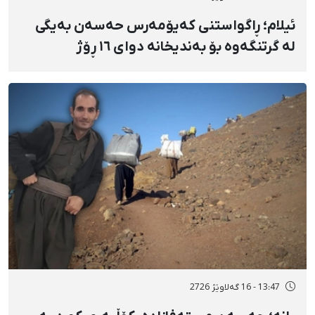
ئیلام؛ ڕاگواستنی کەیۆمەرس حەسەن بەیگی
لە گرتنگەوە بۆ بەندیخانە دوای ١٦ ڕۆژ
دەسبەسەرکرانی سەرەڕۆیانە و توندوتیژانە
13:47 - 16 گەلاوێژ 2726