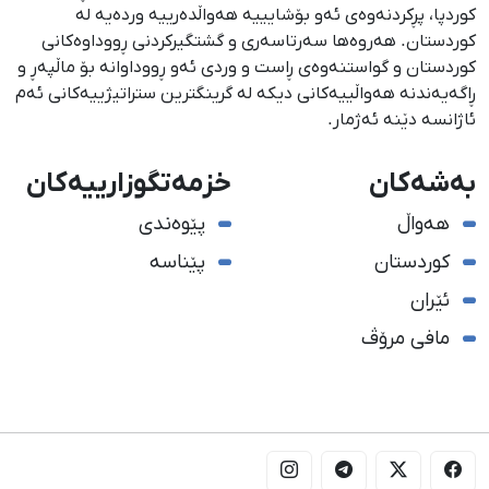
كوردپا، پڕكردنەوەی ئەو بۆشایییە هەواڵدەرییە وردەیە لە
كوردستان. هەروەها سەرتاسەری و گشتگیركردنی ڕووداوەكانی
كوردستان و گواستنەوەی ڕاست و وردی ئەو ڕووداوانە بۆ ماڵپەڕ و
ڕاگەیەندنە هەواڵییەكانی دیكە لە گرینگترین ستراتیژییەكانی ئەم
ئاژانسە دێنە ئەژمار.
بەشەکان
خزمەتگوزارییەکان
هەواڵ
پێوەندی
کوردستان
پێناسە
ئێران
مافی مرۆڤ