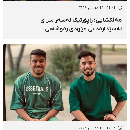
21:41 - 13 گەلاوێژ 2726
مەڵکشایی؛ ڕاپۆرتێک لەسەر سزای
لەسێدارەدانی مێهدی ڕەوشەنی،
دەسبەسەرکراوی مانگی بەفرانبار، بە تۆمەتی
"موحاربە"
17:06 - 13 گەلاوێژ 2726