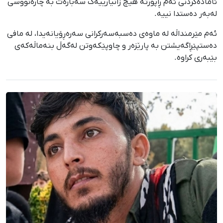
ئامادەکردنی ئەم ڕاپۆرتە هیچ زانیارییەک سەبارەت بە چارەنووسی
لەبەر دەستدا نییە.
ئەم مێرمنداڵە لە ماوەی دەسبەسەرکرانی سەرەڕۆیانەیدا، لە مافی
دەستپێڕاگەیشتن بە پارێزەر و چاوپێکەوتن لەگەڵ بنەماڵەکەی
بێبەری کراوە.