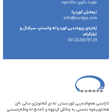
خۆیدا بڵاوی دەکاتەوە.
ئیمەیڵی کوردپا:
info@kurdpa.com
ژمارەی پێوەندیی کوردپا لە واتساپ، سیگناڵ و
تێلێگرام:
0012026078129
ئاژانسی هەواڵدەریی کوردستان، لە ١ی گەلاوێژی ساڵی ٩٠ی
هەتاوییەوە دەستی بە چالاکی کردووە و ئامانج لە وەگەڕخستنی