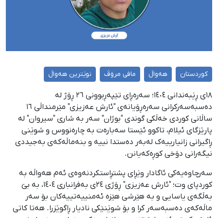
کوردستان
هەواڵ
مافی مرۆڤ
نوێترین هەواڵ
١٨ی ڕێبەندانی ١٤٠٤؛ سەرەڕای تێپەڕبوونی ٢٦ ڕۆژ لە
دەسبەسەرکرانی سەرەڕۆیانەی "ئارش عەزیزی" مێرمنداڵی ١٦
ساڵانی کوردی خەڵکی گوندی "بوژان" سەر بە شاری "سیروان" لە
پارێزگای ئیلام، تاکوو ئێستا سەبارەت بە چارەنووس و شوێنی
ڕاگیرانی زانیارییەک لەبەر دەستدا نییە و بنەماڵەکەی بەجیددی
نیگەرانی دۆخی کوڕەکەیانن.
سەرچاوەیەکی ئاگادار وێڕای پشتڕاستکردنەوەی ئەم هەواڵە بە
کوردپای وت؛ "ئارش عەزیزی" ڕۆژی ٢٤ی بەفرانباری ١٤٠٤، بە بێ
بەڵگەی یاسایی و بە هێرشی هێزە ئەمنییەتییەکان بۆ سەر
ماڵەکەی دەسبەسەر کرا و بۆ شوێنێکی نادیار ڕاگوێزرا. هەتا کاتی