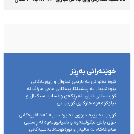
بەندکرانی داسەپاو مەحکووم کرا
خوێنەرانی بەڕێز
ئێوە دەتوانن بە ناردنی هەواڵ و ڕاپۆرتەکانی
پێوەندیدار بە پیشێلکارییەکانی مافی مرۆڤ لە
کوردستانی ئێران، لە ڕێگەی واتساپ، سیگناڵ و
تێلێگرامەوە هاوکاری کوردپا بن.
کوردپا بە پێبەندبوون بە پرەنسیپە ئەخلاقییەکانی
خۆی پاش لێکۆڵینەوە و دڵنیابوونەوە لە ڕاستیی
هەواڵەکە، لە ماڵپەڕ و تۆڕەکۆمەڵایەتییەکانی