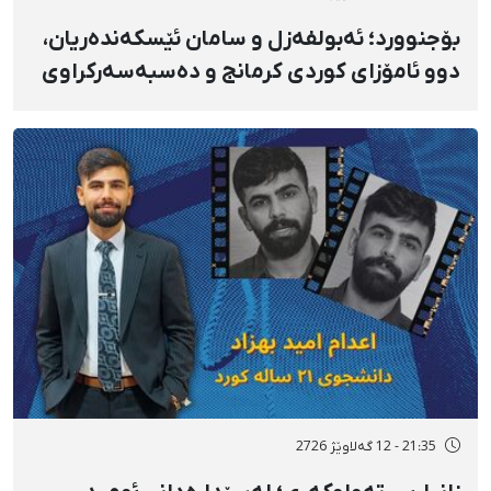
بۆجنوورد؛ ئەبولفەزل و سامان ئێسکەندەریان،
دوو ئامۆزای کوردی کرمانج و دەسبەسەرکراوی
بەفرانبار، سزای بەندکران، قامچی و سزای
نەختییان بەسەردا سەپێندرا
21:35 - 12 گەلاوێژ 2726