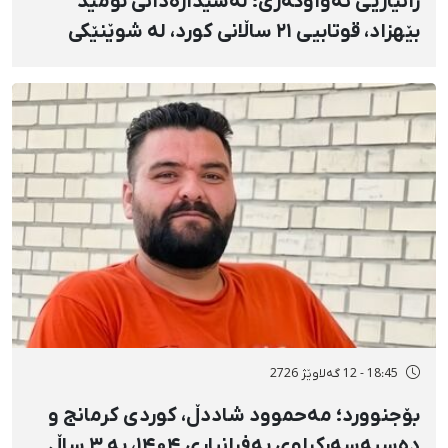
زانیاریی تەواوکەری؛ لەسێدارەدانی ئومید
بێهزاد، قوتابیی ۲۱ ساڵانی کورد، لە شوێنێکی
نادیار و بێسەروشوێنکردنی زۆرەملێی
تەرمەکەی
18:45 - 12 گەلاوێژ 2726
بۆجنوورد؛ مەحموود شاددڵ، کوردی کرمانج و
دەسبەسەرکراوی بەفرانباری ۱۴۰۴، بە ۳ ساڵ