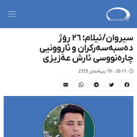
سیروان/ئیلام؛ ٢٦ ڕۆژ
دەسبەسەرکران و ناڕوونیی
چارەنووسی ئارش عەزیزی
20:11 - 19 رێبەندان 2725