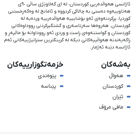
ئاژانسی هەواڵدەریی کوردستان، لە ١ی گەلاوێژی ساڵی ٩٠ی
هەتاوییەوە دەستی بە چالاکی کردووە و ئامانج لە وەگەڕخستنی
كوردپا، پڕكردنەوەی ئەو بۆشایییە هەواڵدەرییە وردەیە لە
كوردستان. هەروەها سەرتاسەری و گشتگیركردنی ڕووداوەكانی
كوردستان و گواستنەوەی ڕاست و وردی ئەو ڕووداوانە بۆ ماڵپەڕ و
ڕاگەیەندنە هەواڵییەكانی دیكە لە گرینگترین ستراتیژییەكانی ئەم
ئاژانسە دێنە ئەژمار.
بەشەکان
خزمەتگوزارییەکان
هەواڵ
پێوەندی
کوردستان
پێناسە
ئێران
مافی مرۆڤ