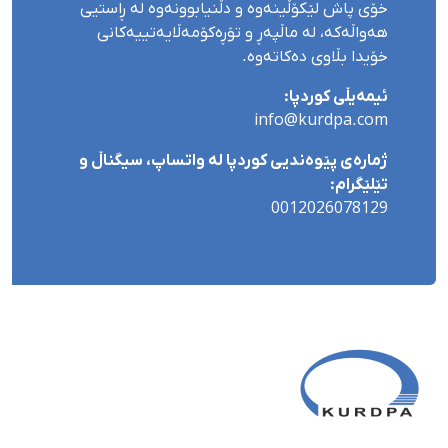
خۆی پاش لێکۆڵینەوە و دڵنیابوونەوە لە ڕاستیی
هەواڵەکە، لە ماڵپەڕ و تۆڕەکۆمەڵایەتییەکانی
خۆیدا بڵاوی دەکاتەوە.
ئیمەیڵی کوردپا:
info@kurdpa.com
ژمارەی پێوەندیی کوردپا لە واتساپ، سیگناڵ و
تێلێگرام:
0012026078129