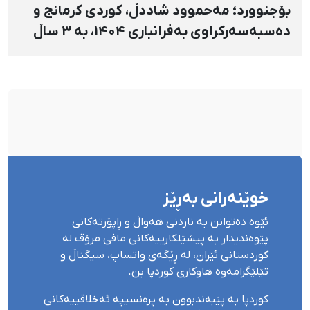
بۆجنوورد؛ مەحموود شاددڵ، کوردی کرمانج و
دەسبەسەرکراوی بەفرانباری ۱۴۰۴، بە ۳ ساڵ
بەندکرانی داسەپاو مەحکووم کرا
خوێنەرانی بەڕێز
ئێوە دەتوانن بە ناردنی هەواڵ و ڕاپۆرتەکانی
پێوەندیدار بە پیشێلکارییەکانی مافی مرۆڤ لە
کوردستانی ئێران، لە ڕێگەی واتساپ، سیگناڵ و
تێلێگرامەوە هاوکاری کوردپا بن.
کوردپا بە پێبەندبوون بە پرەنسیپە ئەخلاقییەکانی