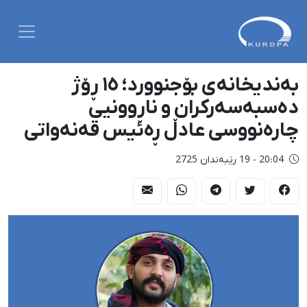
بەندیخانەی بۆجنوورد؛ ١٥ ڕۆژ
دەسبەسەرکران و ناڕوونیی
چارەنووسی عادڵ ڕەئیس قەنەواتی
20:04 - 19 رێبەندان 2725