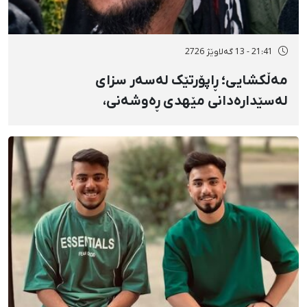
21:41 - 13 گەلاوێژ 2726
مەڵکشایی؛ ڕاپۆرتێک لەسەر سزای
لەسێدارەدانی مێهدی ڕەوشەنی،
دەسبەسەرکراوی مانگی بەفرانبار، بە تۆمەتی
"موحاربە"