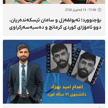
17:06 - 13 گەلاوێژ 2726
بۆجنوورد؛ ئەبولفەزل و سامان ئێسکەندەریان،
دوو ئامۆزای کوردی کرمانج و دەسبەسەرکراوی
بەفرانبار، سزای بەندکران، قامچی و سزای
نەختییان بەسەردا سەپێندرا