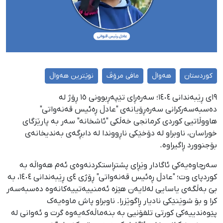
کوردستان
هەواڵ
مافی مرۆڤ
نوێترین هەواڵ
١٩ی ڕێبەندانی ١٤٠٤؛ سەرەڕای تێپەڕبوونی ١٥ ڕۆژ لە
دەسبەسەرکرانی سەرەڕۆیانەی "عادڵ ڕەئیس قەنەواتی"
هاووڵاتیی کوردی کرمانجی خەڵکی "ئاشخانە" سەر بە پارێزگای
خوراسان، ناوبراو لە دۆخێکی ناڕووندا لە دابڕگەی بەندیخانەی
بۆجنوورد ڕاگیراوە.
سەرچاوەیەکی ئاگادار وێڕای پشتڕاستکردنەوەی ئەم هەواڵە بە
کوردپای وت؛ "عادڵ ڕەئیس قەنەواتی" ڕۆژی ٤ی ڕێبەندانی ١٤٠٤، بە
بێ بەڵگەی یاسایی لەلایەن هێزە ئەمنییەتییەکانەوە دەسبەسەر
کرا و بۆ شوێنێکی نادیار ڕاگوێزرا. ناوبراو پاش ماوەیەک
پێوەندییەکی کورتی تلفۆنیی بە بنەماڵەکەیەوە گرت و ئەوانی لە