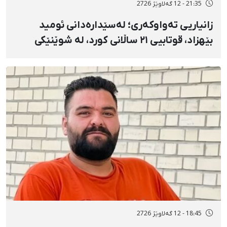
21:35 - 12 گەلاوێژ 2726
زانیاریی تەواوکەری؛ لەسێدارەدانی ئومید
بێهزاد، قوتابیی ۲۱ ساڵانی کورد، لە شوێنێکی
نادیار و بێسەروشوێنکردنی زۆرەملێی
تەرمەکەی
18:45 - 12 گەلاوێژ 2726