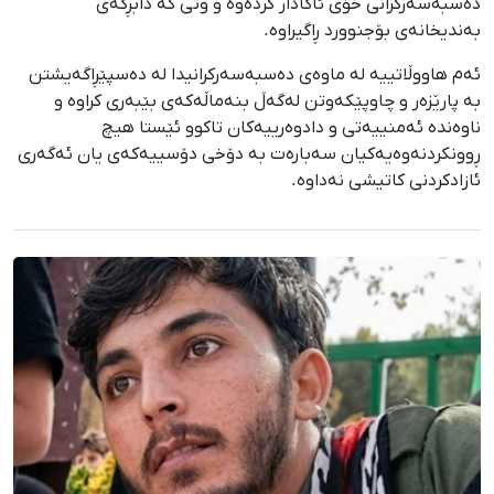
دەسبەسەرکرانی خۆی ئاگادار کردەوە و وتی کە دابڕگەی
بەندیخانەی بۆجنوورد ڕاگیراوە.
ئەم هاووڵاتییە لە ماوەی دەسبەسەرکرانیدا لە دەسپێڕاگەیشتن
بە پارێزەر و چاوپێکەوتن لەگەڵ بنەماڵەکەی بێبەری کراوە و
ناوەندە ئەمنییەتی و دادوەرییەکان تاکوو ئێستا هیچ
ڕوونکردنەوەیەکیان سەبارەت بە دۆخی دۆسییەکەی یان ئەگەری
ئازادکردنی کاتیشی نەداوە.