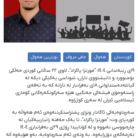
کوردستان
هەواڵ
مافی مرۆڤ
نوێترین هەواڵ
١٩ی ڕێبەندانی ١٤٠٤؛ "مورتزا پاکزاد"، لاوی ٢٢ ساڵانی کوردی خەڵکی
بۆجنوورد و دانیشتووی تاران، شوناسی یەکێکی دیکە لە
گیانلەدەستداوانی ١٨ی بەفرانبار لە تارانە کە بە تەقەی
ڕاستەوخۆی فیشەکی جەنگیی هێزە سەرکوتکەرەکانی کۆماری
ئیسلامیی ئێران لە سەری کوژراوە.
سەرچاوەیەکی ئاگادار وێڕای پشتڕاستکردنەوەی ئەم هەواڵە بە
کوردپای وت؛ "مورتزا پاکزاد"، تا یەک حەفتە زانیارییەکیان لە
چارەنووسی نەبووە و لە کۆتاییدا ڕۆژی ٢٩ی بەفرانباری ١٤٠٤
تەرمەکەی دۆزرایەوە. بە وتەی ئەم سەرچاوەیە، بەو هۆیەوە کە