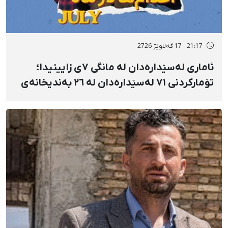
21:17 - 17 گەلاوێژ 2726
ئاماری لەسێدارەدان لە مانگی ٧ی زایینیدا؛
تۆمارکردنی ٧١ لەسێدارەدان لە ٢٦ بەندیخانەی
ئێراندا؛ لەسێدارەدانی ٧ بەندکراوی سیاسی لە
شوێنی نادیار و لەبەر چاوی خەڵکەوە