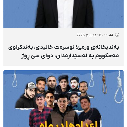
11:44 - 18 گەلاوێژ 2726
بەندیخانەی ورمێ؛ نوسرەت خالیدی، بەندکراوی
مەحکووم بە لەسێدارەدان، دوای سێ ڕۆژ
ئازاری دڵ و گواستنەوەی درەنگوەخت بۆ
نەخۆشخانە گیانی لەدەست دا