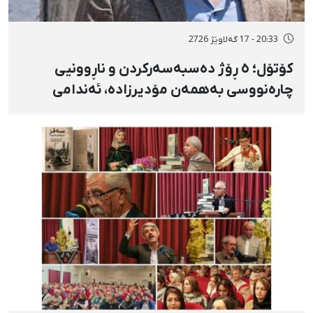
20:33 - 17 گەلاوێژ 2726
کۆتۆل؛ ٥ ڕۆژ دەسبەسەرکردن و ناڕوونیی
چارەنووسی بەهمەن مۆدیرزادە، ئەندامی
شۆرای شار، بەهۆی بڵاوکردنەوەی ستۆرییەک
لە دژی لەسێدارەدان