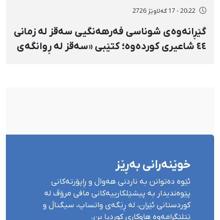
20:22 - 17 گەلاوێژ 2726
گێڕانەوەی شوناسی فەرهەنگیی سەقز لە زمانی
٤٤ شاعیری کوردەوە؛ کتێبی «سەقز لە ڕوانگەی
شاعیراندا» پەردەی لەسەر لادرا
خوێنەرانی بەڕێز
ئێوە دەتوانن بە ناردنی هەواڵ و ڕاپۆرتەکانی
پێوەندیدار بە پیشێلکارییەکانی مافی مرۆڤ لە
کوردستانی ئێران، لە ڕێگەی واتساپ، سیگناڵ و
تێلێگرامەوە هاوکاری کوردپا بن.