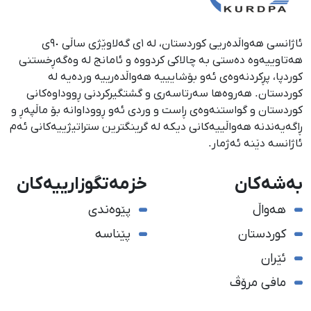
ئاژانسی هەواڵدەریی کوردستان، لە ١ی گەلاوێژی ساڵی ٩٠ی
هەتاوییەوە دەستی بە چالاکی کردووە و ئامانج لە وەگەڕخستنی
كوردپا، پڕكردنەوەی ئەو بۆشایییە هەواڵدەرییە وردەیە لە
كوردستان. هەروەها سەرتاسەری و گشتگیركردنی ڕووداوەكانی
كوردستان و گواستنەوەی ڕاست و وردی ئەو ڕووداوانە بۆ ماڵپەڕ و
ڕاگەیەندنە هەواڵییەكانی دیكە لە گرینگترین ستراتیژییەكانی ئەم
ئاژانسە دێنە ئەژمار.
بەشەکان
خزمەتگوزارییەکان
هەواڵ
پێوەندی
کوردستان
پێناسە
ئێران
مافی مرۆڤ