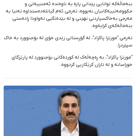
بنەماڵەکە توانایی پێدانی پارە بە ناوەندە ئەمنییەتی و
حکوومەتییەکانیان نەبووە، تەرمی ئەم گیانلەدەستداوە تەنیا بە
مەرجی بەخاکسپاردنی نهێنی و لە بێدەنگیی تەواودا ڕادەستی
بنەماڵەکەی کرایەوە.
تەرمی "مورتزا پاکزاد"، لە گۆڕستانی زێدی خۆی لە بۆجنوورد بە خاک
سپێردرا.
"مورتزا پاکزاد"، بە ڕەچەڵەک لە کوردەکانی بۆجنوورد لە پارێزگای
خوراسانە و لە تاران کرێکاریی کردووە.