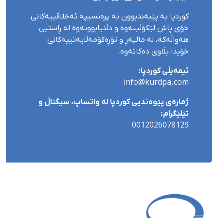
کوردپا بە پێبەندبوون بە پرەنسیپە ئەخلاقییەکانی
خۆی پاش لێکۆڵینەوە و دڵنیابوونەوە لە ڕاستیی
هەواڵەکە، لە ماڵپەڕ و تۆڕەکۆمەڵایەتییەکانی
خۆیدا بڵاوی دەکاتەوە.
ئیمەیڵی کوردپا:
info@kurdpa.com
ژمارەی پێوەندیی کوردپا لە واتساپ، سیگناڵ و
تێلێگرام:
0012026078129