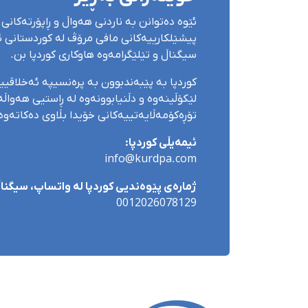
ئێوە دەتوانن بە ناردنی هەواڵ و ڕاپۆرتەکانی 
پیشێلکارییەکانی مافی مرۆڤ لە کوردستانی ئێ
سیگناڵ و تێلێگرامەوە هاوکاری کوردپا بن.
کوردپا بە پێبەندبوون بە پرەنسیپە ئەخلاقی
لێکۆڵینەوە و دڵنیابوونەوە لە ڕاستیی هەواڵەک
تۆڕەکۆمەڵایەتییەکانی خۆیدا بڵاوی دەکاتەوە
ئیمەیڵی کوردپا:
info@kurdpa.com
ژمارەی پێوەندیی کوردپا لە واتساپ، سیگناڵ 
0012026078129