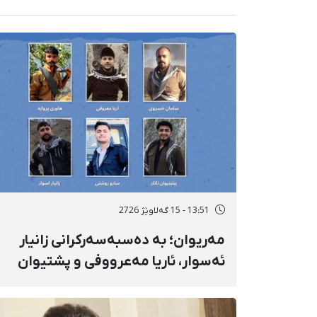
13:51 - 15 گەلاوێژ 2726
مەریوان؛ بە دەسبەسەرکرانی زانیار
ئەسوار، ئاریا مەعرووفی و پشتیوان
تاتار ژمارەی دەسبەسەرکراوانی
سەرەڕۆیانە لە ئاوایی «نێ» بۆ شەش