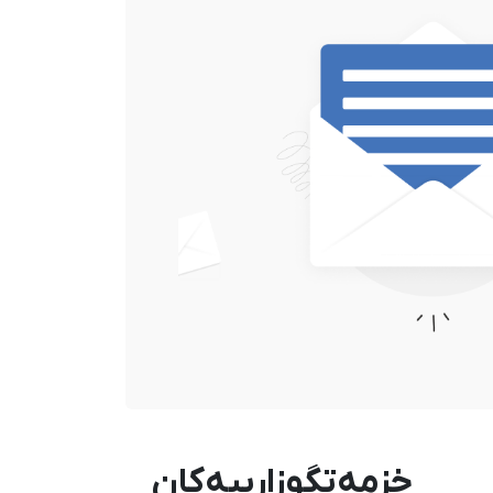
خزمەتگوزارییەکان