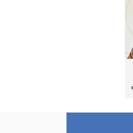
گواستنەوەیان بۆ شوێنێکی نادیار
تە