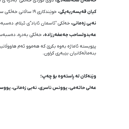
حەسەن محەممەدی،
لاوی کوردی خەڵکی "بەدرە"ی ئیلام، دەسبەسەرکران: ١٩ی ڕ
کیان قەیسەربەیگی،
خوێندکاری ١٩ ساڵانی خەڵكی سەراوڵە، دەسبەسەرکران: ٢١ی ڕێبەندانی ١٤٠٤، ٤ ڕۆژ ناڕوونیی چارەنووس
نەبی زەمانی،
خەڵکی "ئاسمان ئاباد"ی ئیلام، دەسبەسەرکران: ٢١ی ڕێبەندانی ١٤٠٤، ٤ ڕۆژ 
عەبدولساحب جەعفەرزادە،
خەڵکی بەدرە، دەسبەسەرکران: ٢٢ی ڕێبەندانی ١٤٠٤، ٣ ڕۆژ
پێویستە ئاماژە بەوە بکرێ کە هەموو ئەم هاووڵاتیی
بنەماڵەکانیان بێبەری کراون.
وێنەکان لە ڕاستەوە بۆ چەپ؛
عەلی حاتەمی، یوونس ناسری، نەبی زەمانی، یووس