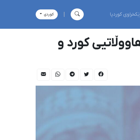
ێکخراوی کوردپا
|
كوردی
؛ درێژەی دەسبەسەرکرانی سەرەڕۆیانەی ٨ هاووڵاتیی کورد و