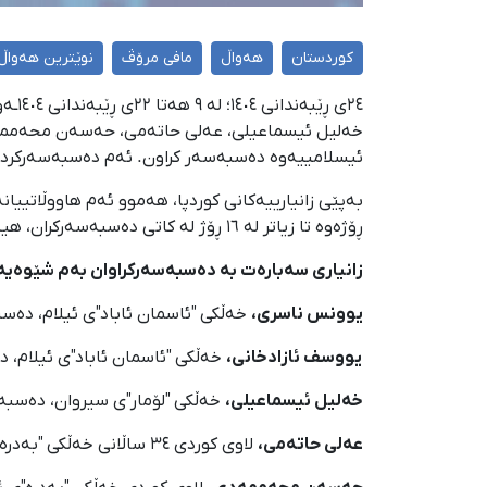
کوردستان
هەواڵ
مافی مرۆڤ
نوێترین هەواڵ
خەلیل ئیسماعیلی، عەلی حاتەمی، حەسەن محەممەدی
ئیسلامییەوە دەسبەسەر کراون. ئەم دەسبەسەرکردنان
بەپێی زانیارییەکانی کوردپا، هەموو ئەم هاووڵاتییا
ڕۆژەوە تا زیاتر لە ١٦ ڕۆژ لە کاتی دەسبەسەرکران، هیچ زانیارییەک لەمەڕ دۆخ، شوێنی ڕاگیران و چارەنووسیان بە بنەماڵەکانیان نەدراوە.
زانیاری سەبارەت بە دەسبەسەرکراوان بەم شێوەیە
یوونس ناسری،
خەڵکی "ئاسمان ئاباد"ی ئیلام، دەسبەسەرکران: ٩ی ڕێبەندانی ١٤٠٤، ١٦ 
یووسف ئازادخانی،
خەڵکی "ئاسمان ئاباد"ی ئیلام، دەسبەسەرکران: ١٣ی ڕێبەندانی ٠٤
خەلیل ئیسماعیلی،
خەڵکی "لۆمار"ی سیروان، دەسبەسەرکران: ١٤ی ڕێبەندانی ١٤٠٤، ١١ ڕۆ
عەلی حاتەمی،
لاوی کوردی ٣٤ ساڵانی خەڵکی "بەدرە"ی ئیلام، دەسبەسەرکران: ١٤ی ڕێبەندانی ١٤٠٤، ١١ ڕۆژ ناڕوونیی چارەنووس