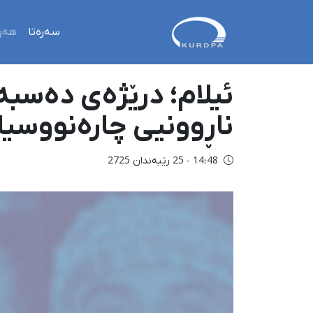
سەرەتا
هەو
ناڕوونیی چارەنووسیا
14:48 - 25 رێبەندان 2725