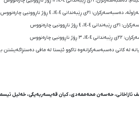
ێبەندانی ١٤٠٤، ١١ ڕۆژ ناڕوونیی چارەنووس
ناڕوونیی چارەنووس
 ناڕوونیی چارەنووس
انە لە کاتی دەسبەسەرکرانەوە تاکوو ئێستا لە مافی دەستڕاگەیشتن بە
ف ئازاخانی، حەسەن محەممەدی، کیان قەیسەربەیگی، خەلیل ئیسم