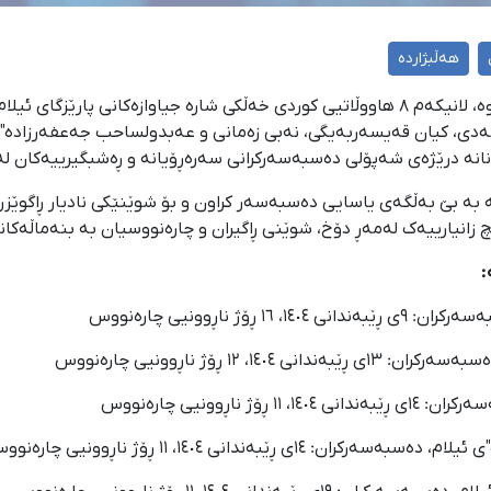
هەڵبژاردە
٢٤ی ڕێبەندانی ١٤٠٤؛ لە ٩ هەتا ٢٢ی ڕێبەندانی ١٤٠٤ـەوە، لانیکەم ٨ هاووڵاتیی کوردی خەڵکی ش
، کیان قەیسەربەیگی، نەبی زەمانی و عەبدولساحب جەعفەرزادە" لە
ە درێژەی شەپۆلی دەسبەسەرکرانی سەرەڕۆیانە و ڕەشبگیرییەکان لە پ
نە بە بێ بەڵگەی یاسایی دەسبەسەر کراون و بۆ شوێنێکی نادیار ڕاگوێز
:
ڕۆژ ناڕوونیی چارەنووس
١٤، ١٢ ڕۆژ ناڕوونیی چارەنووس
ژ ناڕوونیی چارەنووس