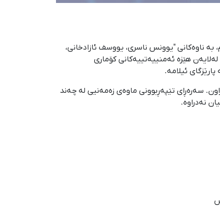
ارە جیاوازەکانی پارێزگای ئیلام، بە ناوەکانی "یوونس ناسری، یووسف ئازادخانی،
لایەن هێزە ئەمنییەتییەکانی کۆماری
ارێزگای ئیلامە.
راون. سەرەڕای تێپەڕبوونی ماوەی زەمەنیی لە چەند