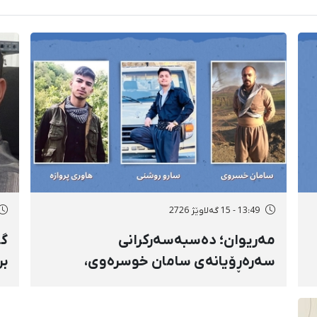
13:49 - 15 گەلاوێژ 2726
مەریوان؛ دەسبەسەرکرانی
گۆ
سەرەڕۆیانەی سامان خوسرەوی،
بر
هاوڕێ پەروازە و سارۆ ڕەوشەنی
سن
لەلایەن هێزە ئەمنییەکان و
ڕا