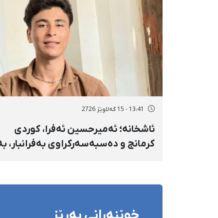
کەس زیادی کرد
13:41 - 15 گەلاوێژ 2726
ئاشخانە؛ ئەمیرحسین ئەفرا، کوردی
کرمانج و دەسبەسەرکراوی بەفرانبار، بە
بەندکران، قامچی و پێبژاردنی نەختی
سزا درا
خوێنەرانی بەڕێز