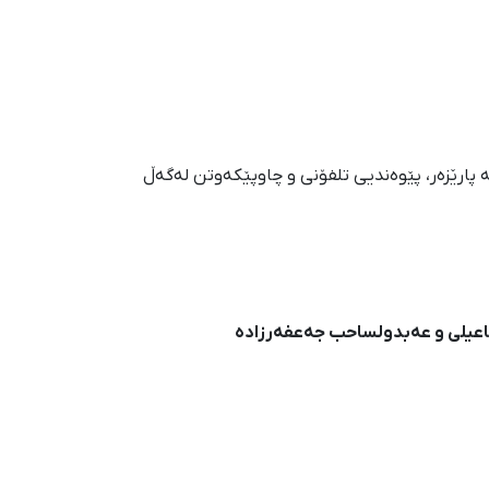
 پارێزەر، پێوەندیی تلفۆنی و چاوپێکەوتن لەگەڵ
اعیلی و عەبدولساحب جەعفەرزادە