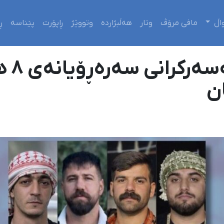
اڵ
مافی مرۆڤ
وتار
هەڵبژاردە
وتووێژ
ڕاپۆرت
پێناسە
ڕ
ئیلام
ن