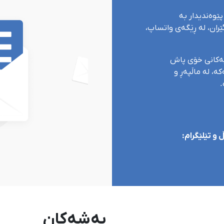
پێوەندیدار بە
ران، لە ڕێگەی واتساپ،
یەکانی خۆی پاش
ە، لە ماڵپەڕ و
.
و تێلێگرام:
بەشەکان