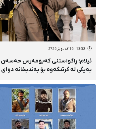
13:52 - 16 گەلاوێژ 2726
ئیلام؛ ڕاگواستنی کەیۆمەرس حەسەن
بەیگی لە گرتنگەوە بۆ بەندیخانە دوای
١٦ ڕۆژ دەسبەسەرکرانی سەرەڕۆیانە و
توندوتیژانە