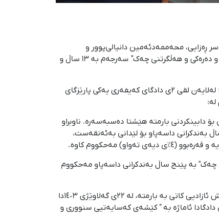
ان، ناسر ڕەزایی، محەممەدئەمین دانیالی‌پوور و
محەممەد‌حوسێن حاسڵیی لە یەک دۆسییەی نوێدا، به تۆمەتی «تێکدانی نەزمی گشتی، کۆبوونەوە دژی تەناهیی نێوخۆیی و دەرەکی و هەڵگرتنی چەک" سەرجەم بە ۱۳ ساڵ و
بەپێی حوکمی دەرچوو لەم دادگایە کە نموونەیەکی بە دەستی کوردپا گەیشتووە؛ ئەم بڕیارە لە ڕێکەوتی ٢٩ی ڕەزبەری ١٤٠٤دا لەلایەن لقی ٢ی دادگای کەیفەری یەکی پارێزگای
لە:
کی ئاودانان که لە ٥ی گەلاوێژی ۱۴۰۲ بەهۆی نەبوونی توانایی بۆ دابینکردنی بارمتە هێشتا دەسبەسەرە. ناوبراو
ساڵ بەندکرانی داسەپاو بۆ لێدانی بەئەنقەست،
 دەسبەسەرە. ناوبراو بە تۆمەتی "ڕاگرتنی چەک" به پێنج ساڵ بەندکرانی داسەپاو مەحکووم
ناسر ڕەزایی، ۴۴ ساڵ، کوڕی سادق و خەڵکی ئاودانان که لە ٢ی جۆزردانەوە هەتا ۲۲ ی گەلاوێژی ۱۴۰۲ دەسبەسەر بووە و پاش ئازادیی کاتی بە بارمتە، لە ٢٢ی گەلاوێژی ١٤٠٣دا
دادگادا ئاماژە بە " کێشەی کەسایەتیی سنووری و