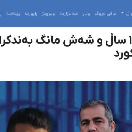
اڵ
مافی مرۆڤ
وتار
هەڵبژاردە
وتووێژ
ڕاپۆرت
پێناسە
ڕ
بەندیخانەی ئیلام؛ ١٣ ساڵ و شەش مانگ بەن
ورد