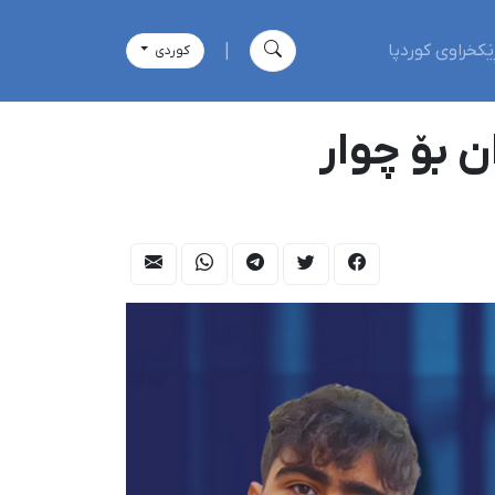
ێکخراوی کوردپا
|
كوردی
دکران بۆ چوار