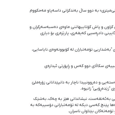
ین دانیالی‌پوور، ۲۵ ساڵ، کوڕی نوورمحەممەد و خەڵکی ئاودانانیش بە هۆی "ڕاگرتنی ۲۱ فیشەکی شەڕی ۹ میلی‌میتری» به دوو ساڵ بەندکرانی داسەپاو مەحکووم
 کراون و پاش کۆتاییهاتنی ماوەی دەسبەسەرکران و
نیان لە دادگادا نەیانتوانیوە پارێزەر بگرن و بەم هۆیەوە داداگا بەپێی ماددەی ٤٧ی یاسای ئایینی دادڕەسیی کەیفەری، پارێزەری بۆ دیاری
بەندکرانی داسەپاو و بە هۆی "بەشداریی تۆمەتباران لە کۆبوونەوەی نایاسایی،
لەلایەن دادگای ئینقلابی دێهلوڕانەوە لە ڕێکەوتی ٢٨ی گەلاوێژی ١٤٠٣دا بەپێی دۆسییەی سکاڵای دوو کەس و ڕاپۆرتی ئیدارەی
ەیی و دەروونییدا ناچار بە دانپێدانانی زۆرەملێ
 "زێدەڕۆیی" زانیوە.
تنی بەئەنقەست، نیشاندانی ‌هێز بە چەک، بەشێک
ها پێنج کەسی دیکە لە تۆمەتبارانی دۆسییەکە بە
تۆمەتەکان بێتاوان ناسران.