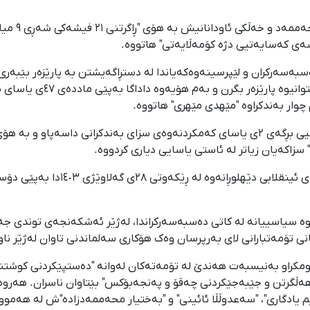
محەممەدئەم
ێشەی کەسایەتیی دژە کۆمەڵایەتی" هاتووە.
بەسەرکران و لێپرسینەوەکەیاندا لە دستڕاگەیشتن به پارێزەر بێبەری
ڕەوتی پێڕاگەیشتن بە تۆمەتەکا
 چوار بەندکراوە "مێهدی مێهری" هاتووە.
ئەم دادگایە لە بڕیاری خۆیدا بە پشتبەستن بە تێبینیی بڕگەی ٢ی یاسای کەمکردنەوەی سزای 
زاکەیان زیاتر لە ئاستی یاسایی دیاری کردووە.
هەروەها بڕیاری بەدواداچوونی دەرکراو 
وە سیاسییانە لە کاتی دەسبەسەرکراندا، لەژێر ئەشکەنجەی توندی جەست
انی تۆمەتبارانی لای بەرپرسان وەک هۆکاری سەلماندنی تاوان لەژێر ناوی
کوومکراو بەنیسبەت هەندێ لە تۆمەتەکان لەوانە "دەستپێکردنی کوش
ەڵگرتن و جێبەجێکردنی چەقۆ و پەنجەبۆکس" بێتاوان ناسران. هەروە
م یادگاری"، "سەعدوڵڵا ئائینی" و "بەختیار محەممەدزاده"ش لە هەموو 