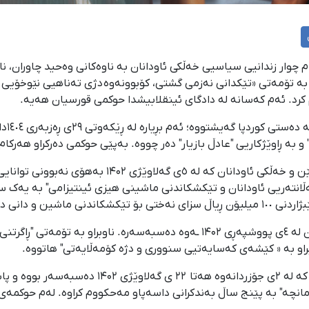
 پارێزگای ئیلام چوار زندانیی سیاسیی خەڵکی ئاودانان به ناوەکانی وەحید چاور
 بە ڕاوێژکاریی "عادڵ بازیار" دەر چووە. بەپێی حوکمی دەرکراو هەرکام 
محەممەد‌حوسێن حاسڵی، ۲۲ ساڵ، کوڕی عەلی‌حوسێن و خەڵ
کەڵانتەریی ئاودانان و تێکشکاندنی ماشینی هیزی ئینتیزامی" بە یەک 
تەواو) مەحکووم کاوە.
وەحید چاوران، ۳۲ ساڵ، کوڕی یاوەر و خەڵکی ئاودانان لە ٤ی پووشپەڕی ۱۴۰۲ ـەوە
وبراو بە « کێشەی کەسایەتیی سنووری و دژە کۆمەڵایەتی" هاتووە.
انچە" به پێنج ساڵ بەندکرانی داسەپاو مەحکووم کراوە. لەم حوکمەی 