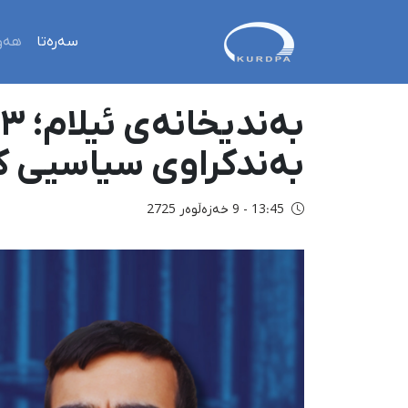
سەرەتا
هەو
بەندکراوی سیاسیی ک
13:45 - 9 خەزەڵوەر 2725