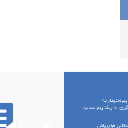
پێوەندیدار بە
ران، لە ڕێگەی واتساپ،
یەکانی خۆی پاش