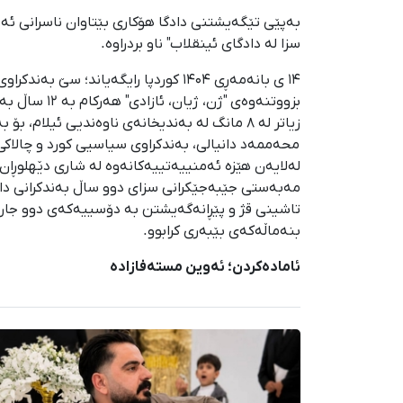
بەپێی تێگەیشتنی دادگا هۆکاری بێتاوان ناسرانی ئە
سزا لە دادگای ئینقلاب" ناو بردراوە.
۱۴ ی بانەمەڕی ۱۴۰۴ کوردپا رایگەی
زیاتر لە ٨ مانگ لە بەندیخانەی ناوەندیی ئیلام، بۆ بەندیخانەکانی زاهێدان، کرمان و مەشهەد دوور خرانەوە.
تاشینی قژ و پێڕانەگەیشتن بە دۆسییەکەی دوو جار ما
بنەماڵەکەی بێبەری کرابوو.
ئامادەکردن؛ ئەوین مستەفازادە