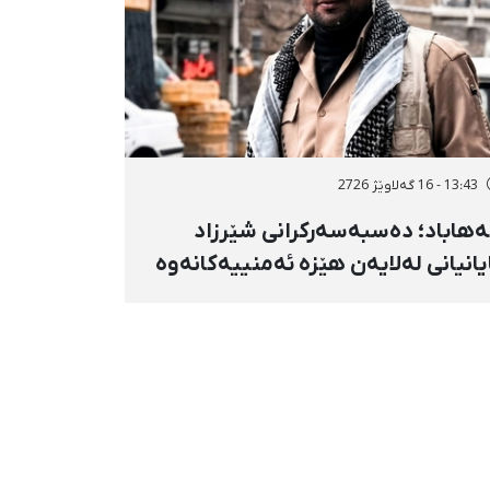
13:43 - 16 گەلاوێژ 2726
هاباد؛ دەسبەسەرکرانی شێرزاد
یانیانی لەلایەن هێزە ئەمنییەکانەوە
ڕاگواستنی بۆ شوێنێکی ناڕوون