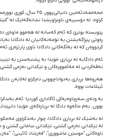
دژەکۆمەڵایەتی" بوونی نابراو کراوە.
کراوە. لە دۆسییەی ناوبراویشدا نشانه‌گەلێک لە "ک
پێویستە بوترێ کە ئەم کەسانە لە هەموو ماوەی دەس
کردووەن کە لە بەڵگەکانی دادگادا ناوی پارێزەری ئەم
تەقەکردنی لە مەئموورەکان و تێکدانی نەزمی گشتی" س
ئیتلاعات بووە.
بە وتەی سەرچاوەیەکی ئاگاداری کوردپا؛ ئەم بەندکرا
بوون. بەم حاڵەوە دادگا لە بڕیارەکەی خۆیدا دانپێدان
لە بەشێک لە بڕیاری دادگادا، چوار بەندکراوی مەح
لە تێکدانی نەزمی گشتی، تێکدانی سامانی گشتی و ه
ناوەکانی "حوسێن عاشووری"، "فەرشاد ئائینی"، "عەزی