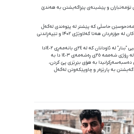
نی تۆمەتباران و پێشینەی پێڕاگەیشتن بە هەندێ
ی و محەممەدحوسێن حاسڵی که پێشتر لە پێوەندی لەگەڵ
بزووتنەوەی "ژن، ژیان، ئازادی" هەرکام به ۱۲ ساڵ بەندکرانی داسەپاو مەحکووم کرابوون، پاش دەسبەسەرکرانە سەرەڕۆیانەکان لە جۆزەردان هەتا گەلاوێژی ۱۴۰۲ و تێپەڕاندنی
محەممەد دانیالی، بەندکراوی سیاسیی کورد و چالاکی مەدەنیی بزووتنەوەی "ژن، ژیان، ئازادی" و ئەندامی گرووپی شاخەوانیی "بنار" لە ئاودانان کە لە ٢٤ی بانەمەڕی ١٤٠٢دا
لەلایەن هێزە ئەمنییەتییەکانەوە لە شاری دێهلوڕان دەسبەسەر کرا و پاش تێپەڕبوونی ٦٠ ڕۆژ بە دانانی بارمتە ئازاد کرابوو لە ڕۆژی شەممە ٢٥ی ڕەشەمەی ١٤٠٣ دا بە
داسەپاو ڕەوانەی بەندیخانەی ئیلام کرا. ئەم چالاکە ٢٤ ساڵەیە لە ماوەی دەسبەسەرکرانیدا بە هۆی بێڕێزی پێ کردن،
اگەیشتن بە پارێزەر و چاوپێکەوتن لەگەڵ