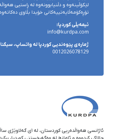
لێکۆڵینەوە و دڵنیابوونەوە لە ڕاستیی هەواڵەک
تۆڕەکۆمەڵایەتییەکانی خۆیدا بڵاوی دەکاتەوە
ئیمەیڵی کوردپا:
info@kurdpa.com
ژمارەی پێوەندیی کوردپا لە واتساپ، سیگناڵ 
0012026078129
چالاکی کردووە و ئامانج لە وەگەڕخستنی كوردپا، پڕكر