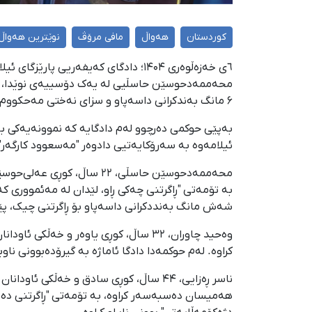
کوردستان
هەواڵ
مافی مرۆڤ
نوێترین هەواڵ
٦ی خەزەڵوەری ۱۴۰۴؛ دادگای کەیفەریی
۶ مانگ بەندکرانی داسەپاو و سزای نەختی مەحکووم کرد. ئەم کەسانە لە دادگای ئینقلابیشدا حوکمی قورسیان هەیە.
ئیلامەوە بە سەرۆکایەتیی دادوەر "مەسعوود کارگەر" و
بە تۆمەتی "ڕاگرتنی چەکی ڕاو، لێدان لە مەئمووری 
شەش مانگ بەنددکرانی داسەپاو بۆ ڕاگرتنی چيک، پێبژاردنی ١٠٠ میلیۆن ڕیاڵ سزای نەختی بۆ تێکشکاندنی ماشین و دانی دیە و قەرەبوو (٤٪ی دیەی 
کراوە. لەم حوکمەدا دادگا ئاماژە بە گیرۆدەبوونی نا
هەمیسان دەسبەسەر کراوە، بە تۆمەتی "ڕاگرتنی دەم