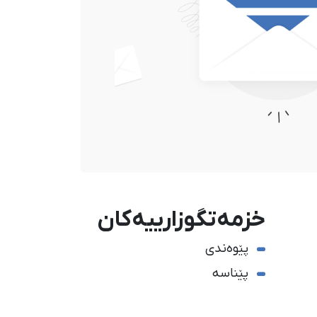
خزمەتگوزارییەکان
پێوەندی
پێناسە