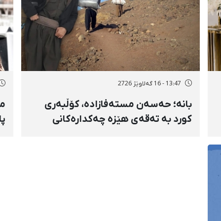
13:47 - 16 گەلاوێژ 2726
بانه؛ حەسەن مستەفازادە، کۆڵبەری
مە
کورد بە تەقەی هێزە چەکدارەکانی
پا
ڕێژیم بەسەختی بریندار بوو
و 