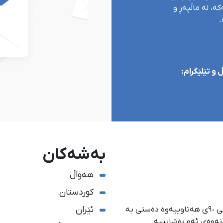
ە، لە ماڵپەڕ و
.
و تێلێگرام:
بەشەکان
هەواڵ
کوردستان
ئێران
ئاژانسی هەواڵدەریی کوردستان، لە ١ی گەلاوێژی ساڵی ٩٠ی هەتاوییەوە دەستی بە
دنەوەی ئەو بۆشایییە