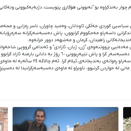
م چوار بەندکراوە بۆ "نەبوونی هۆکاری پێویست، دژبەیەکبوونی وتەکا
اند؛ سێ بەندکراوی سیاسیی کوردی خەڵکی ئاودانان، وەحید چاوران، ناسر ڕەزای
مەبەستی جێبەجێکرانی سزای دوو ساڵ بەندکرانی 
نی لە خواردن گرتبوو. ناوبراو لە ماوەی دەسبەسەرکرانیدا لە دەسپێڕ