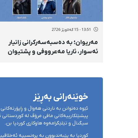
13:51 - 15 گەلاوێژ 2726
مەریوان؛ بە دەسبەسەرکرانی زانیار
ئەسوار، ئاریا مەعرووفی و پشتیوان
تاتار ژمارەی دەسبەسەرکراوانی
سەرەڕۆیانە لە ئاوایی «نێ» بۆ شەش
کەس زیادی کرد
خوێنەرانی بەڕێز
ئێوە دەتوانن بە ناردنی هەواڵ و ڕاپۆرتەکانی 
پیشێلکارییەکانی مافی مرۆڤ لە کوردستانی ئێ
سیگناڵ و تێلێگرامەوە هاوکاری کوردپا بن.
کوردپا بە پێبەندبوون بە پرەنسیپە ئەخلاقی