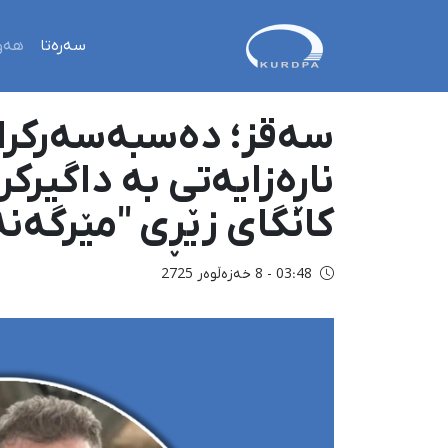
سەرەتا
هەو
سەقز؛ دەسبەسەرکرانی
ناڕەزایەتی بە داگیرک
کانگای زێڕی "مێرگەن
03:48 - 8 خەزەڵوەر 2725