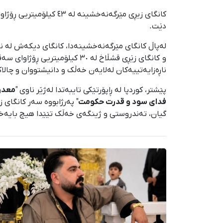
کانگای زیڕی مێرگەنەخش
دێت.
و کانگای زێڕی قشڵاخ لە ٣٠ ک
ناڕەزایەتییەکان لەلایەن خەڵک و دانیشتووان و چالاک
پێشتر، کوردپا لە ڕاپۆرتێکی تایبەتدا لەژێر ناوی "
معدن 
فدای سود و قدرت حکومت
" پەرژابووە سەر کانگای
گیان، تەندروستی و ژینگەی خەڵک تێێدا هیچ بایەخێ