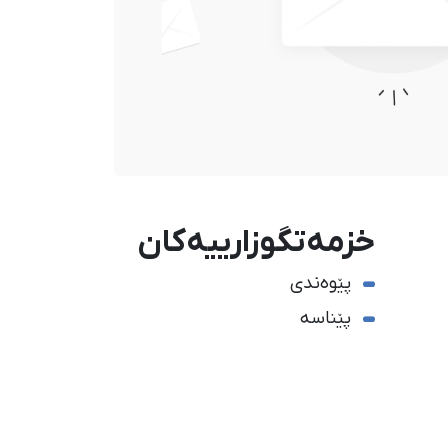
خزمەتگوزارییەکان
پێوەندی
پێناسە