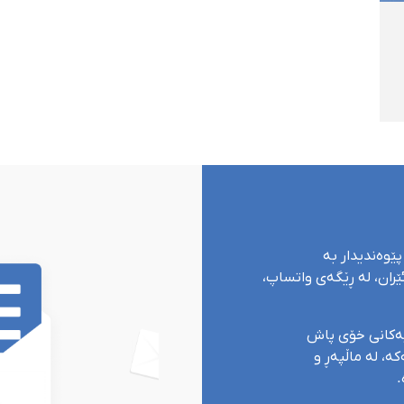
پێوەندیدار بە
ران، لە ڕێگەی واتساپ،
یەکانی خۆی پاش
ە، لە ماڵپەڕ و
.