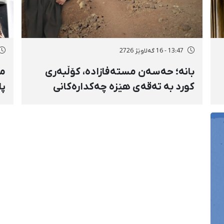
13:47 - 16 گەلاوێژ 2726
بانه؛ حەسەن مستەفازادە، کۆڵبەری
مە
کورد بە تەقەی هێزە چەکدارەکانی
پا
ڕێژیم بەسەختی بریندار بوو
و 