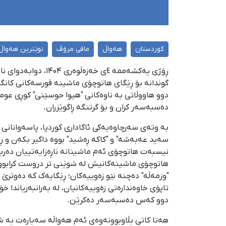
کوردستان
هەواڵ
مافی مرۆڤ
نوێترین هەواڵ
ڕۆژی یەکشەممه ٤ی 
گوندانە بۆ ڕێگای هاتوچۆی ماشینە قورسەکانی کانگا
دوو هاووڵاتی بە ناوەکانی "هیوا حوسێنی" کوڕی عومەر
دەسبەسەر کران و بۆ گرتنگە ڕاگوێزران.
بە وتەی سەرچاوەیەکی ئاگاداری کوردپا، پاسەوانانی 
سەید عەبەشە" و "کاکە ڕەشید" بووە داگیر بکەن و ڕ
نیسبەت هاتوچۆی ئەم ماشینانە ناڕەزایەتییان دەربڕ
هاتوچۆی ماشینەکانیش لە شوێنی تر دروست کرابوو. 
"وزمەڵە" دەچنە نێو زەوییەکان؛ ڕێگایەک کە دەوترێ 
تاپۆی خاوەندارەتی زەوییەکانیان، لە بەرانبەریاندا 
دوو کەس دەسبەسەر دەکرێن.
هەتا کاتی بڵاوبوونەوەی ئەم هەواڵە سەبارەت بە شو