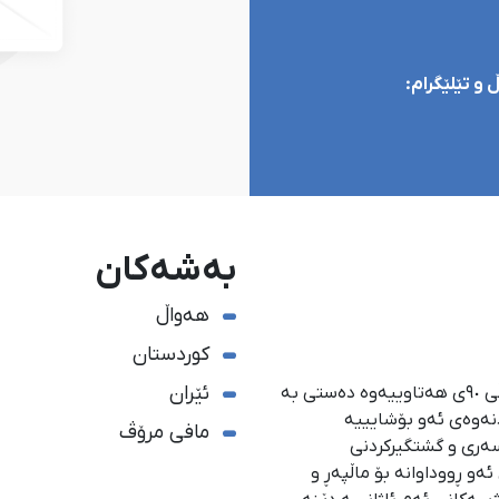
و تێلێگرام:
بەشەکان
هەواڵ
کوردستان
ئێران
ئاژانسی هەواڵدەریی کوردستان، لە ١ی گەلاوێژی ساڵی ٩٠ی هەتاوییەوە دەستی بە
دنەوەی ئەو بۆشایییە
مافی مرۆڤ
سەری و گشتگیركردنی
و ڕووداوانە بۆ ماڵپەڕ و