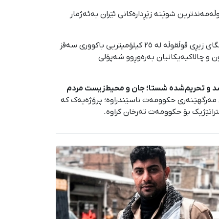
ە و لە دەوڵەمەندترین شوێنە زێڕدارەکانی ئێران بەئەژمار
لەپاڵ کانگای مێرگەنەخشینەدا، کانگای دیکەش لە ناوچەی سەقزدا هەیە کە کاری دەرهێنانی زێڕ دەکەن. ئەم کانگایانە کانگای زیڕی قوڵقوڵە لە ٢٥ کیلۆمیتریی باکووری سەقز
ڵکەوتوون و چالاکیەیکانیان بەرەوڕوو شەپۆلی
سد و تحریم‌شده شستا؛ جان و محیط‌زیست مردم
 مەرگهێنەری حکوومەت ناسێندراوە؛ پرۆژەیەک کە
راتێژیک بۆ حکوومەت تەرخان کراوە.