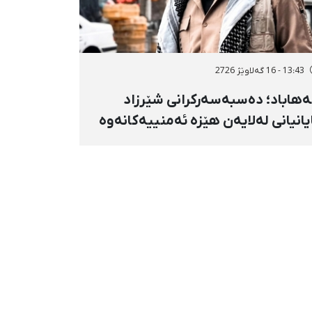
13:43 - 16 گەلاوێژ 2726
هاباد؛ دەسبەسەرکرانی شێرزاد
یانیانی لەلایەن هێزە ئەمنییەکانەوە
ڕاگواستنی بۆ شوێنێکی ناڕوون