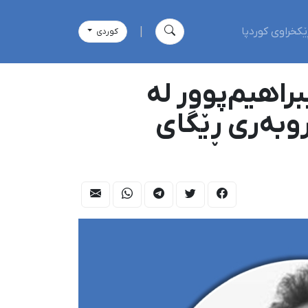
ێکخراوی کوردپا
|
كوردی
اهیم‌پوور لە
روبەری ڕێگای