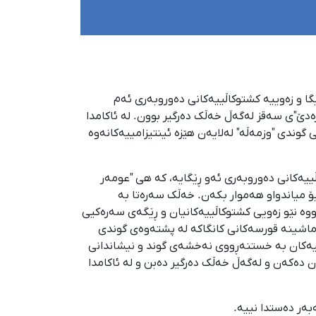
داگیرکردنی ڕێگا و زەوییە کشتوکاڵییەکانی دەوروبەری ئەم
ەدێ"ی سەقز لەگەڵ خەڵک دەرگیر بوون. لە ئاکامدا
 گوندی "وزمەڵە" لەلایەن هێزە ئینتیزامییەکانەوە
ڵییەکانی دەوروبەری ئەو ڕێگایە، کە هی "عومەر
ۆ میاندواو هەموار بکەن. خەڵک سەرەتا بە
وە نێو زەویی کشتوکاڵییەکانیان و ڕێگەی سەرەکیی
 ماشینە قورسەکانی کانگاکە لە پشتەوەی گوندی
ەوییەکان بە خستنەڕووی نەخشەی گوند و نیشاندانی
ان دەکەن و لەگەڵ خەڵک دەرگیر دەبن و لە ئاکامدا
بەر دەستدا نییە.