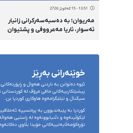
13:51 - 15 گەلاوێژ 2726
مەریوان؛ بە دەسبەسەرکرانی زانیار
ئەسوار، ئاریا مەعرووفی و پشتیوان
تاتار ژمارەی دەسبەسەرکراوانی
سەرەڕۆیانە لە ئاوایی «نێ» بۆ شەش
کەس زیادی کرد
خوێنەرانی بەڕێز
ئێوە دەتوانن بە ناردنی هەواڵ و ڕاپۆرتەکانی 
پیشێلکارییەکانی مافی مرۆڤ لە کوردستانی ئێ
سیگناڵ و تێلێگرامەوە هاوکاری کوردپا بن.
کوردپا بە پێبەندبوون بە پرەنسیپە ئەخلاقی
لێکۆڵینەوە و دڵنیابوونەوە لە ڕاستیی هەواڵەک
تۆڕەکۆمەڵایەتییەکانی خۆیدا بڵاوی دەکاتەوە