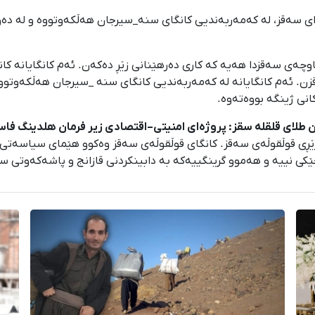
ینە لە ٤٣ کیلۆمیتریی ڕۆژاوای سەقز، لە کەمەربەندیی کانگای سنە_سیرجان هەڵکەوتوو
یلۆمیتریی ڕۆژاوای سەقزن. ئەم کانگایانە لە کەمەربەندیی کانگای سنە _سیرجان هە
انی ژینگە بووەتەوە.
طلای قلقله سقز: پروژه‌ای امنیتی–اقتصادی زیر فرمان هلدینگ فا
 زێڕی قوڵقوڵەی سەقز. کانگای قوڵقوڵەی سەقز وەکوو هێمای سیاسەتی
کی نییە و هەموو گرینگییەکە بە دابینکردنی قازانج و پاشەکەوتی ست