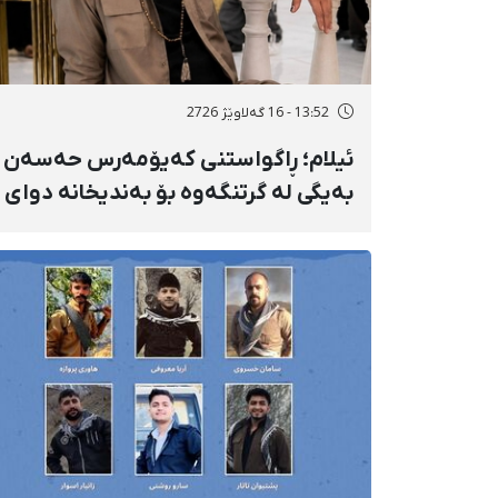
13:52 - 16 گەلاوێژ 2726
ئیلام؛ ڕاگواستنی کەیۆمەرس حەسەن
بەیگی لە گرتنگەوە بۆ بەندیخانە دوای
١٦ ڕۆژ دەسبەسەرکرانی سەرەڕۆیانە و
توندوتیژانە