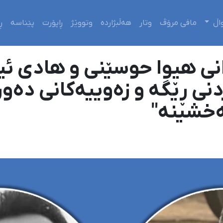
اڵ
مافی مرۆڤ
وتار
هەڵبژاردە
وتووێژ
ڕاپۆرت
پێناسە
ڕ
 هیوا حوسێنی و هادی ئیبر
ردنی ڕێگە و زەوییەکانی دەو
ەخشینە"