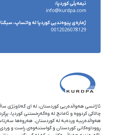
ئیمەیڵی کوردپا:
info@kurdpa.com
ژمارەی پێوەندیی کوردپا لە واتساپ، سیگناڵ 
0012026078129
چالاکی کردووە و ئامانج لە وەگەڕخستنی كوردپا، پڕكر
هەواڵدەرییە وردەیە لە كوردستان. هەروەها سەرتا
ڕووداوەكانی كوردستان و گواستنەوەی ڕاست و وردی ئە