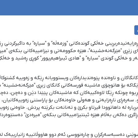
خەزەڵوەری ۱۴۰۴، دوابەدوای ناڕەزایەتیدەربڕینی خەڵکی گوندەکانی "وزمەڵە" و "سیارە" بە 
ی زێڕی "مێرگەنەخشینە"، هێزە حکوومەتی و نیزامییەکانی بنکەی "میر
 و خەڵکی گوندی "سیارە" و "هادی ئیبراهیم‌پوور" کوڕی ڕەشید و خەڵکی
کانگاکان و ناوەندە پێوەندیدارەکان ویستوویانە ڕێگە و زەوییە کشتوکا
ێگاکە بۆ هاتوچۆی ماشینە قورسەکانی کانگای زیڕی "مێرگەنەخشینە" ب
یوە چونکە ڕێگا لاوەکییەکان کە ماشینەکان پێێدا دێن و دەچن، دەچو
سەرەڕای ناڕەزایەتی و هەوڵی خاوەنەکان بۆ پاراستنی زەوییەکانیان،
بڕیارە لە داهاتوودا قیرتاو بکرێ و تەنانەت بکرێتە پردش. خاوەنی ز
خۆڕاگری دەکەن بەڵام هێزە ئینتیزامییەکانی بنکەی "میرەدێ" دەستێوەرد
ێنی دەسبەسەرکران و چارەنووسی ئەم دوو هاووڵاتییە زانیارییەک لە