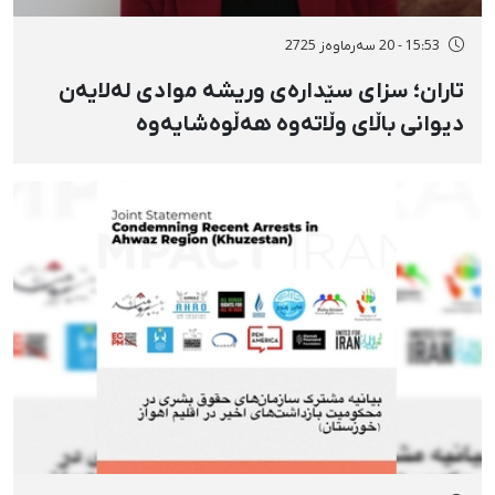
15:53 - 20 سەرماوەز 2725
تاران؛ سزای سێدارەی وریشە موادی لەلایەن
دیوانی باڵای وڵاتەوە هەڵوەشایەوە