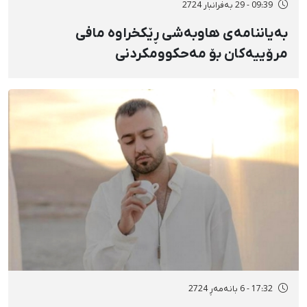
09:39 - 29 بەفرانبار 2724
بەیاننامەی هاوبەشی ڕێکخراوە مافی
مرۆییەکان بۆ مەحکوومکردنی
دەسبەسەرکرانەکانی ئەم دواییانە لە هەرێمی
ئەهواز (خووزستان)
17:32 - 6 بانەمەڕ 2724