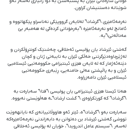
کۆڵانی شارەکانی ئێران بە پشتبەستن بە دوا زانیاری لەسەر ئەو
شوێنانە دەستنیشان کراون.
نەرمەئامێری \"گرشاد\" لەلایەن گرووپێکی نەناسراو پێکهاتووە و
ئامانج لەو نەرمەئامێرە \"بەرخۆدانی کردەکی لە هەمبەر بێ
عەداڵەتی\"یە.
گەشتی ئێرشاد یان پۆلیسی ئەخلاقی، چەشنێک کونتڕۆڵکردن و
لەژێرچاوەدێرگرتنی خەڵکی ئێران بە تایبەتی ژنان و کچان
دێتەئەژمار کە لە لایەن هێزی ئینتیزامی حکوومەتیی ئێسلامیی
ئێران و بە پاڵپشتی عەلی خامنەیی، ڕێبەری حکوومەتیی
ئیسلامیی ئێران دامەزراوە.
هەتا ئێستا هێزی ئینتیزامی یان پولیسی \"فتا\" سەبارەت بە
\"گرشاد\" کە کورتکراوەی \" گشت ارشاد\"ـە هەڵوێستی نەبووە.
سەبارەت بەو \"گرشاد\"ە، ئێتر ئەو هاووڵاتییانەی کە نایانهەوێت
تووشی گەشتی ئێرشاد بن دەتوانن بە دابەزاندنی نەرمەئامێرەکە
لەسەر \"سیستم عامل اندروید\"، خۆیان لە پۆلیسی ئەخلاقی