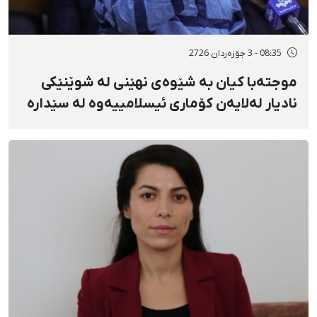
08:35 - 3 جۆزەردان 2726
موجتەبا کیان بە شێوەی نهێنی لە شوێنێکی
نادیار لەلایەن کۆماری ئیسلامییەوە لە سێدارە
درا