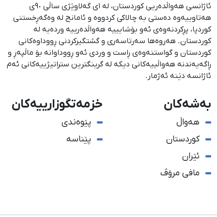
ئاژانسی هەواڵدەریی کوردستان، لە ١ی گەلاوێژی ساڵی ٩٠ی
هەتاوییەوە دەستی بە چالاکی کردووە و ئامانج لە وەگەڕخستنی
كوردپا، پڕكردنەوەی ئەو بۆشایییە هەواڵدەرییە وردەیە لە
كوردستان. هەروەها سەرتاسەری و گشتگیركردنی ڕووداوەكانی
كوردستان و گواستنەوەی ڕاست و وردی ئەو ڕووداوانە بۆ ماڵپەڕ و
ڕاگەیەندنە هەواڵییەكانی دیكە لە گرینگترین ستراتیژییەكانی ئەم
ئاژانسە دێنە ئەژمار.
بەشەکان
خزمەتگوزارییەکان
هەواڵ
پێوەندی
کوردستان
پێناسە
ئێران
مافی مرۆڤ