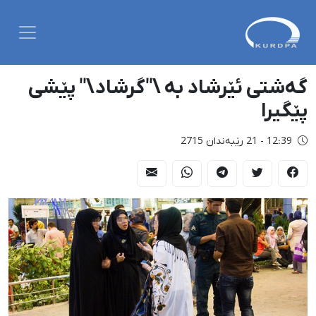
گەشتی ئێرشاد بە \"گرشاد\" پێشی
پێگیرا
12:39 - 21 رێبەندان 2715