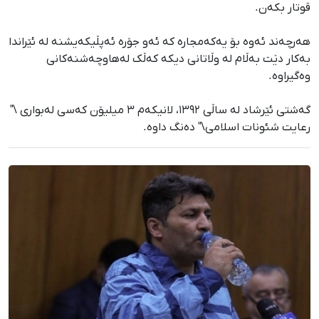
قوتار بکەن.
هەرچەند ئەوە بۆ یەکەمجارە کە ئەو جۆرە ئەپڵیکەیشنە لە ئێراندا
بەکار دێت بەڵام لە وڵاتانی دیکە کەڵک لەهاوچەشنەکانی
وەگیراوە.
گەشتی ئێرشاد لە ساڵی ١٣٩٢، لانیکەم ٣ میلیۆن کەسی لەبواری \"
رعایت شئونات اسلامی\" دەنگ داوە.