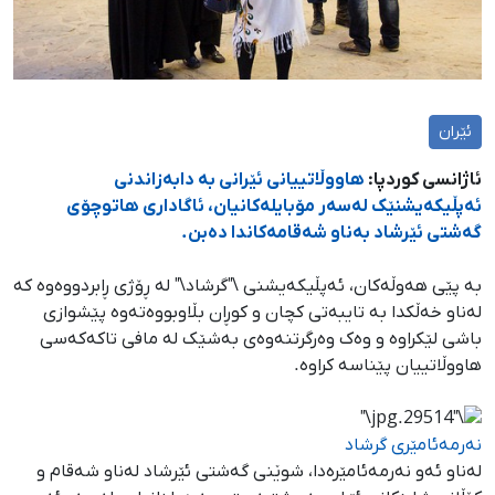
ئێران
ئاژانسی کوردپا:
هاووڵاتییانی ئێرانی بە دابەزاندنی
ئەپڵیکەیشنێک لەسەر مۆبایلەکانیان، ئاگاداری هاتوچۆی
گەشتی ئێرشاد بەناو شەقامەکاندا دەبن.
بە پێی هەوڵەکان، ئەپڵیکەیشنی \"گرشاد\" لە ڕۆژی ڕابردووەوە کە
لەناو خەڵکدا بە تایبەتی کچان و کوڕان بڵاوبووەتەوە پێشوازی
باشی لێکراوە و وەک وەرگرتنەوەی بەشێک لە مافی تاکەکەسی
هاووڵاتییان پێناسە کراوە.
نەرمەئامێری گرشاد
لەناو ئەو نەرمەئامێرەدا، شوێنی گەشتی ئێرشاد لەناو شەقام و