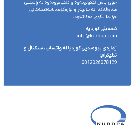
خۆی پاش لێکۆڵینەوە و دڵنیابوونەوە لە ڕاستیی
هەواڵەکە، لە ماڵپەڕ و تۆڕەکۆمەڵایەتییەکانی
خۆیدا بڵاوی دەکاتەوە.
ئیمەیڵی کوردپا:
info@kurdpa.com
ژمارەی پێوەندیی کوردپا لە واتساپ، سیگناڵ و
تێلێگرام:
0012026078129