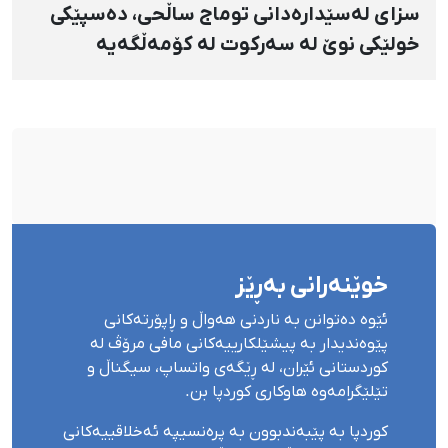
سزای لەسێدارەدانی توماج ساڵحی، دەسپێکی
خولێکی نوێ لە سەرکوت لە کۆمەڵگەیە
خوێنەرانی بەڕێز
ئێوە دەتوانن بە ناردنی هەواڵ و ڕاپۆرتەکانی
پێوەندیدار بە پیشێلکارییەکانی مافی مرۆڤ لە
کوردستانی ئێران، لە ڕێگەی واتساپ، سیگناڵ و
تێلێگرامەوە هاوکاری کوردپا بن.
کوردپا بە پێبەندبوون بە پرەنسیپە ئەخلاقییەکانی