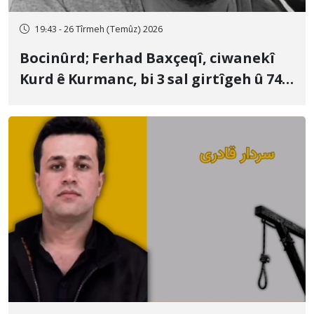
19:43 - 26 Tîrmeh (Temûz) 2026
Bocinûrd; Ferhad Baxçeqî, ciwanekî
Kurd ê Kurmanc, bi 3 sal girtîgeh û 74
qamçîyan hat cezakirin