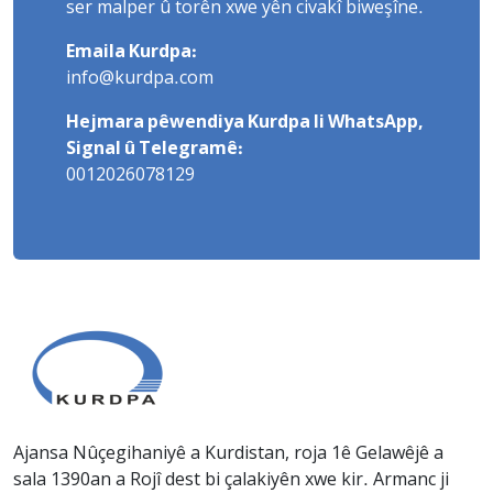
ser malper û torên xwe yên civakî biweşîne.
Emaila Kurdpa:
info@kurdpa.com
Hejmara pêwendiya Kurdpa li WhatsApp,
Signal û Telegramê:
0012026078129
Ajansa Nûçegihaniyê a Kurdistan, roja 1ê Gelawêjê a
sala 1390an a Rojî dest bi çalakiyên xwe kir. Armanc ji