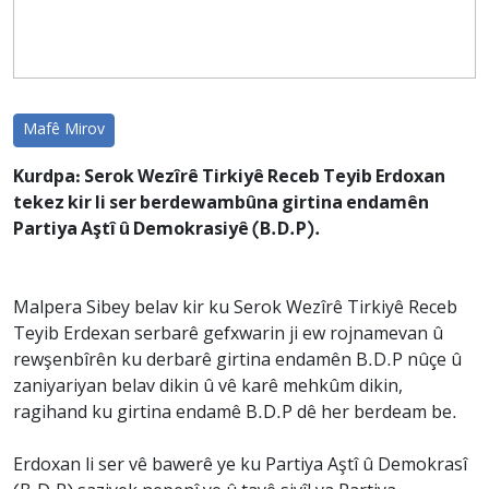
Mafê Mirov
Kurdpa: Serok Wezîrê Tirkiyê Receb Teyib Erdoxan
tekez kir li ser berdewambûna girtina endamên
Partiya Aştî û Demokrasiyê (B.D.P).
Malpera Sibey belav kir ku Serok Wezîrê Tirkiyê Receb
Teyib Erdexan serbarê gefxwarin ji ew rojnamevan û
rewşenbîrên ku derbarê girtina endamên B.D.P nûçe û
zaniyariyan belav dikin û vê karê mehkûm dikin,
ragihand ku girtina endamê B.D.P dê her berdeam be.
Erdoxan li ser vê bawerê ye ku Partiya Aştî û Demokrasî