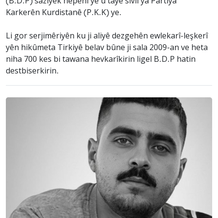
(B.D.P) saziyek nepenî ye û tayê sivîl ya Partiya
Karkerên Kurdistanê (P.K.K) ye.
Li gor serjimêriyên ku ji aliyê dezgehên ewlekarî-leşkerî
yên hikûmeta Tirkiyê belav bûne ji sala 2009-an ve heta
niha 700 kes bi tawana hevkarîkirin ligel B.D.P hatin
destbiserkirin.