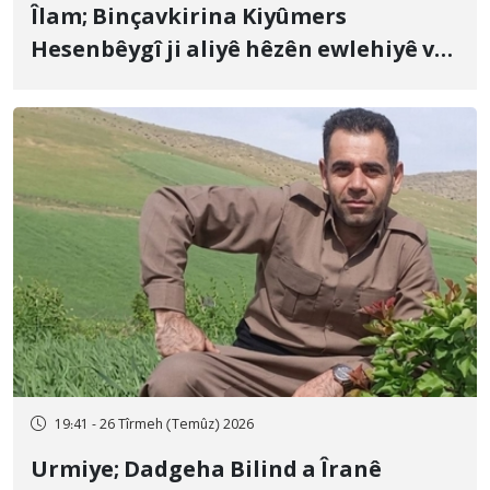
Îlam; Binçavkirina Kiyûmers
Hesenbêygî ji aliyê hêzên ewlehiyê ve
û veguhestina wî bo cihekî nediyar
19:41 - 26 Tîrmeh (Temûz) 2026
Urmiye; Dadgeha Bilind a Îranê