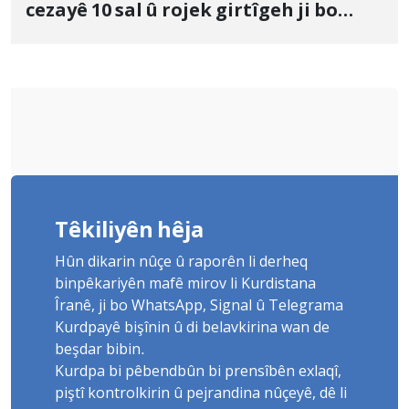
cezayê 10 sal û rojek girtîgeh ji bo
Yûnis Nebîzade piştrast kir
Têkiliyên hêja
Hûn dikarin nûçe û raporên li derheq
binpêkariyên mafê mirov li Kurdistana
Îranê, ji bo WhatsApp, Signal û Telegrama
Kurdpayê bişînin û di belavkirina wan de
beşdar bibin.
Kurdpa bi pêbendbûn bi prensîbên exlaqî,
piştî kontrolkirin û pejrandina nûçeyê, dê li