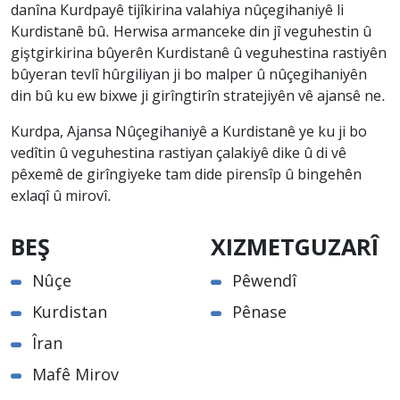
danîna Kurdpayê tijîkirina valahiya nûçegihaniyê li
Kurdistanê bû. Herwisa armanceke din jî veguhestin û
giştgirkirina bûyerên Kurdistanê û veguhestina rastiyên
bûyeran tevlî hûrgiliyan ji bo malper û nûçegihaniyên
din bû ku ew bixwe ji girîngtirîn stratejiyên vê ajansê ne.
Kurdpa, Ajansa Nûçegihaniyê a Kurdistanê ye ku ji bo
vedîtin û veguhestina rastiyan çalakiyê dike û di vê
pêxemê de girîngiyeke tam dide pirensîp û bingehên
exlaqî û mirovî.
BEŞ
XIZMETGUZARÎ
Nûçe
Pêwendî
Kurdistan
Pênase
Îran
Mafê Mirov