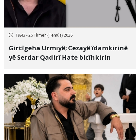
19:43 - 26 Tîrmeh (Temûz) 2026
Girtîgeha Urmiyê; Cezayê îdamkirinê
yê Serdar Qadirî Hate bicîhkirin