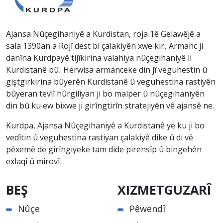
Ajansa Nûçegihaniyê a Kurdistan, roja 1ê Gelawêjê a
sala 1390an a Rojî dest bi çalakiyên xwe kir. Armanc ji
danîna Kurdpayê tijîkirina valahiya nûçegihaniyê li
Kurdistanê bû. Herwisa armanceke din jî veguhestin û
giştgirkirina bûyerên Kurdistanê û veguhestina rastiyên
bûyeran tevlî hûrgiliyan ji bo malper û nûçegihaniyên
din bû ku ew bixwe ji girîngtirîn stratejiyên vê ajansê ne.
Kurdpa, Ajansa Nûçegihaniyê a Kurdistanê ye ku ji bo
vedîtin û veguhestina rastiyan çalakiyê dike û di vê
pêxemê de girîngiyeke tam dide pirensîp û bingehên
exlaqî û mirovî.
BEŞ
XIZMETGUZARÎ
Nûçe
Pêwendî