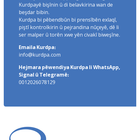
Kurdpayê bişînin û di belavkirina wan de
beşdar bibin.
Kurdpa bi pêbendbûn bi prensîbên exlaqî,
piştî kontrolkirin û pejrandina nûçeyê, dê li
ser malper û torên xwe yên civakî biweşîne.
Emaila Kurdpa:
info@kurdpa.com
Hejmara pêwendiya Kurdpa li WhatsApp,
Signal û Telegramê:
0012026078129