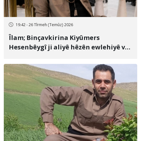
19:42 - 26 Tîrmeh (Temûz) 2026
Îlam; Binçavkirina Kiyûmers
Hesenbêygî ji aliyê hêzên ewlehiyê ve
û veguhestina wî bo cihekî nediyar