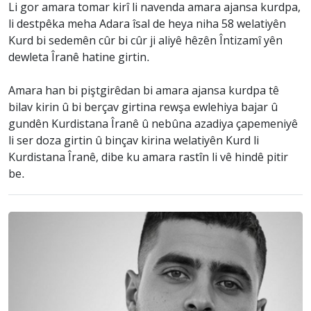
Li gor amara tomar kirî li navenda amara ajansa kurdpa,
li destpêka meha Adara îsal de heya niha 58 welatiyên
Kurd bi sedemên cûr bi cûr ji aliyê hêzên Întizamî yên
dewleta Îranê hatine girtin.
Amara han bi piştgirêdan bi amara ajansa kurdpa tê
bilav kirin û bi berçav girtina rewşa ewlehiya bajar û
gundên Kurdistana Îranê û nebûna azadiya çapemeniyê
li ser doza girtin û binçav kirina welatiyên Kurd li
Kurdistana Îranê, dibe ku amara rastîn li vê hindê pitir
be.