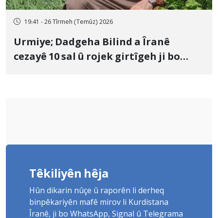
19:41 - 26 Tîrmeh (Temûz) 2026
Urmiye; Dadgeha Bilind a Îranê
cezayê 10 sal û rojek girtîgeh ji bo
Yûnis Nebîzade piştrast kir
Têkiliyên hêja
Hûn dikarin nûçe û raporên li derheq
binpêkariyên mafê mirov li Kurdistana
Îranê, ji bo WhatsApp, Signal û Telegrama