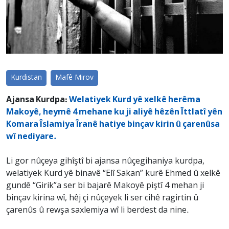
Kurdistan
Mafê Mirov
Ajansa Kurdpa:
Welatiyek Kurd yê xelkê herêma
Makoyê, heymê 4 mehane ku ji aliyê hêzên Îttlatî yên
Komara Îslamiya Îranê hatiye binçav kirin û çarenûsa
wî nediyare.
Li gor nûçeya gihîştî bi ajansa nûçegihaniya kurdpa,
welatiyek Kurd yê binavê “Elî Sakan” kurê Ehmed û xelkê
gundê “Girik”a ser bi bajarê Makoyê piştî 4 mehan ji
binçav kirina wî, hêj çi nûçeyek li ser cihê ragirtin û
çarenûs û rewşa saxlemiya wî li berdest da nine.