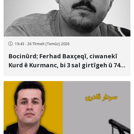
19:43 - 26 Tîrmeh (Temûz) 2026
Bocinûrd; Ferhad Baxçeqî, ciwanekî
Kurd ê Kurmanc, bi 3 sal girtîgeh û 74
qamçîyan hat cezakirin