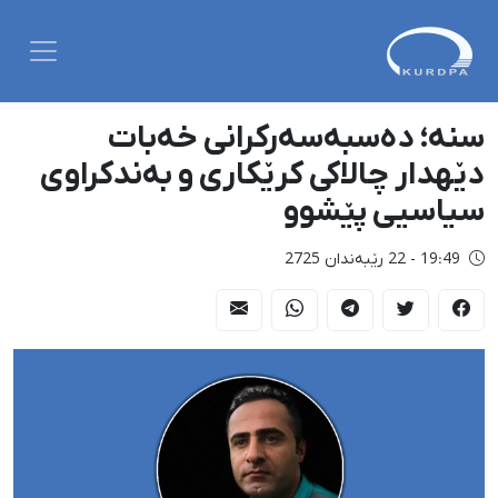
سنە؛ دەسبەسەرکرانی خەبات
دێهدار چالاکی کرێکاری و بەندکراوی
سیاسیی پێشوو
19:49 - 22 رێبەندان 2725