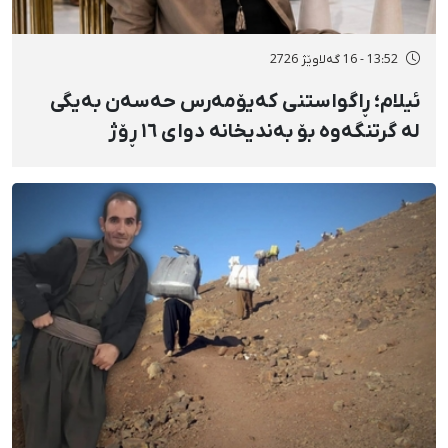
13:52 - 16 گەلاوێژ 2726
ئیلام؛ ڕاگواستنی کەیۆمەرس حەسەن بەیگی
لە گرتنگەوە بۆ بەندیخانە دوای ١٦ ڕۆژ
دەسبەسەرکرانی سەرەڕۆیانە و توندوتیژانە