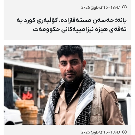
13:47 - 16 گەلاوێژ 2726
بانه؛ حەسەن مستەفازادە، کۆڵبەری کورد بە
تەقەی هێزە نیزامییەکانی حکوومەت
بەسەختی بریندار بوو
13:43 - 16 گەلاوێژ 2726