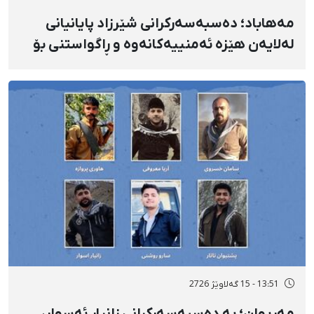
مەهاباد؛ دەسبەسەرکرانی شێرزاد پایانیانی
لەلایەن هێزە ئەمنییەکانەوە و ڕاگواستنی بۆ
شوێنێکی ناڕوون
13:51 - 15 گەلاوێژ 2726
مەریوان؛ بە دەسبەسەرکرانی زانیار ئەسوار،