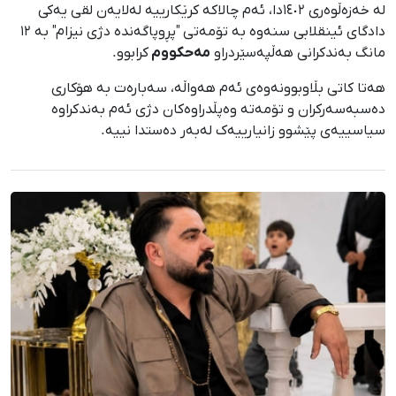
لە خەزەڵوەری ١٤٠٢دا، ئەم چالاکە کرێکارییە لەلایەن لقی یەکی
دادگای ئینقلابی سنەوە بە تۆمەتی "پڕوپاگەندە دژی نیزام" بە ١٢
مانگ بەندکرانی هەڵپەسێردراو
مەحکووم
کرابوو.
هەتا کاتی بڵاوبوونەوەی ئەم هەواڵە، سەبارەت بە هۆکاری
دەسبەسەرکران و تۆمەتە وەپڵدراوەکان دژی ئەم بەندکراوە
سیاسییەی پێشوو زانیارییەک لەبەر دەستدا نییە.