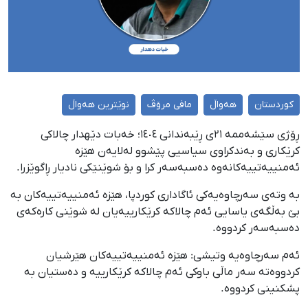
کوردستان
هەواڵ
مافی مرۆڤ
نوێترین هەواڵ
ڕۆژی سێشەممە ٢١ی ڕێبەندانی ١٤٠٤؛ خەبات دێهدار چالاکی
کرێکاری و بەندکراوی سیاسیی پێشوو لەلایەن هێزە
ئەمنییەتییەکانەوە دەسبەسەر کرا و بۆ شوێنێکی نادیار ڕاگوێزرا.
بە وتەی سەرچاوەیەکی ئاگاداری کوردپا، هێزە ئەمنییەتییەکان بە
بێ بەڵگەی یاسایی ئەم چالاکە کرێکارییەیان لە شوێنی کارەکەی
دەسبەسەر کردووە.
ئەم سەرچاوەیە وتیشی: هێزە ئەمنییەتییەکان هێرشیان
کردووەتە سەر ماڵی باوکی ئەم چالاکە کرێکارییە و دەستیان بە
پشکنینی کردووە.