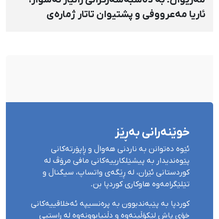
ئاریا مەعرووفی و پشتیوان تاتار ژمارەی
دەسبەسەرکراوانی سەرەڕۆیانە لە ئاوایی «نێ»
بۆ شەش کەس زیادی کرد
خوێنەرانی بەڕێز
ئێوە دەتوانن بە ناردنی هەواڵ و ڕاپۆرتەکانی
پێوەندیدار بە پیشێلکارییەکانی مافی مرۆڤ لە
کوردستانی ئێران، لە ڕێگەی واتساپ، سیگناڵ و
تێلێگرامەوە هاوکاری کوردپا بن.
کوردپا بە پێبەندبوون بە پرەنسیپە ئەخلاقییەکانی
خۆی پاش لێکۆڵینەوە و دڵنیابوونەوە لە ڕاستیی