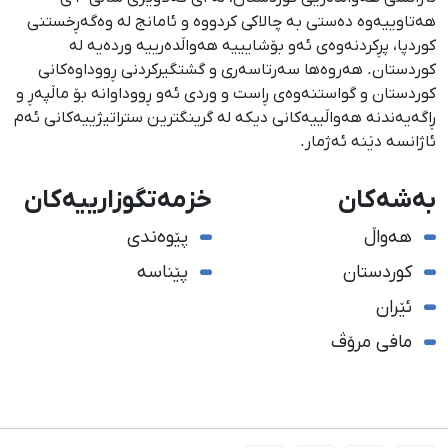
هەتاوییەوە دەستی بە چالاکی کردووە و ئامانج لە وەگەڕخستنی
كوردپا، پڕكردنەوەی ئەو بۆشایییە هەواڵدەرییە وردەیە لە
كوردستان. هەروەها سەرتاسەری و گشتگیركردنی ڕووداوەكانی
كوردستان و گواستنەوەی ڕاست و وردی ئەو ڕووداوانە بۆ ماڵپەڕ و
ڕاگەیەندنە هەواڵییەكانی دیكە لە گرینگترین ستراتیژییەكانی ئەم
ئاژانسە دێنە ئەژمار.
بەشەکان
خزمەتگوزارییەکان
هەواڵ
پێوەندی
کوردستان
پێناسە
ئێران
مافی مرۆڤ