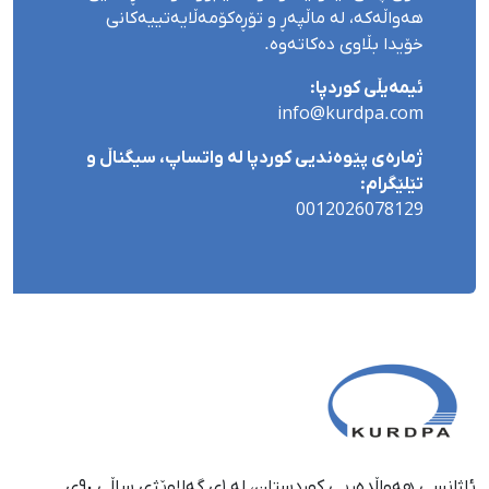
هەواڵەکە، لە ماڵپەڕ و تۆڕەکۆمەڵایەتییەکانی
خۆیدا بڵاوی دەکاتەوە.
ئیمەیڵی کوردپا:
info@kurdpa.com
ژمارەی پێوەندیی کوردپا لە واتساپ، سیگناڵ و
تێلێگرام:
0012026078129
ئاژانسی هەواڵدەریی کوردستان، لە ١ی گەلاوێژی ساڵی ٩٠ی