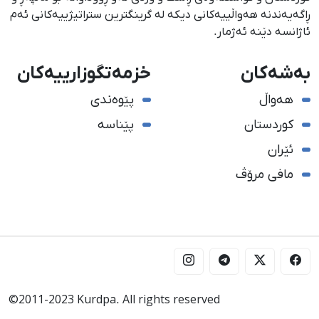
ڕاگەیەندنە هەواڵییەكانی دیكە لە گرینگترین ستراتیژییەكانی ئەم
ئاژانسە دێنە ئەژمار.
بەشەکان
خزمەتگوزارییەکان
هەواڵ
پێوەندی
کوردستان
پێناسە
ئێران
مافی مرۆڤ
©2011-2023 Kurdpa. All rights reserved