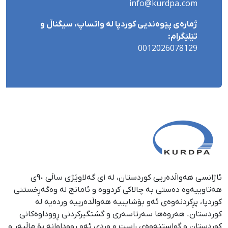
info@kurdpa.com
ژمارەی پێوەندیی کوردپا لە واتساپ، سیگناڵ و
تێلێگرام:
0012026078129
ئاژانسی هەواڵدەریی کوردستان، لە ١ی گەلاوێژی ساڵی ٩٠ی
هەتاوییەوە دەستی بە چالاکی کردووە و ئامانج لە وەگەڕخستنی
كوردپا، پڕكردنەوەی ئەو بۆشایییە هەواڵدەرییە وردەیە لە
كوردستان. هەروەها سەرتاسەری و گشتگیركردنی ڕووداوەكانی
كوردستان و گواستنەوەی ڕاست و وردی ئەو ڕووداوانە بۆ ماڵپەڕ و