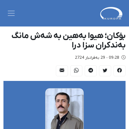
بۆکان؛ هیوا بەهین بە شەش مانگ
بەندکران سزا درا
09:28 - 29 بەفرانبار 2724