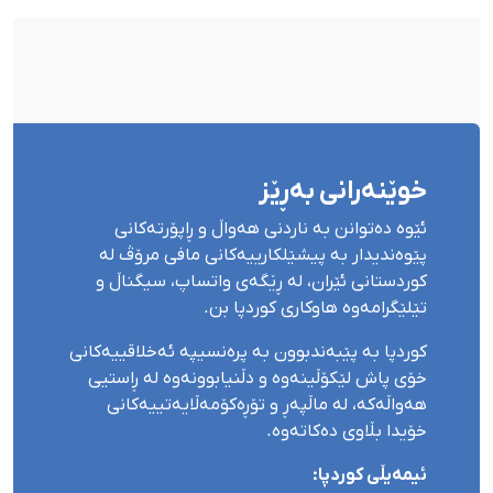
خوێنەرانی بەڕێز
ئێوە دەتوانن بە ناردنی هەواڵ و ڕاپۆرتەکانی
پێوەندیدار بە پیشێلکارییەکانی مافی مرۆڤ لە
کوردستانی ئێران، لە ڕێگەی واتساپ، سیگناڵ و
تێلێگرامەوە هاوکاری کوردپا بن.
کوردپا بە پێبەندبوون بە پرەنسیپە ئەخلاقییەکانی
خۆی پاش لێکۆڵینەوە و دڵنیابوونەوە لە ڕاستیی
هەواڵەکە، لە ماڵپەڕ و تۆڕەکۆمەڵایەتییەکانی
خۆیدا بڵاوی دەکاتەوە.
ئیمەیڵی کوردپا: