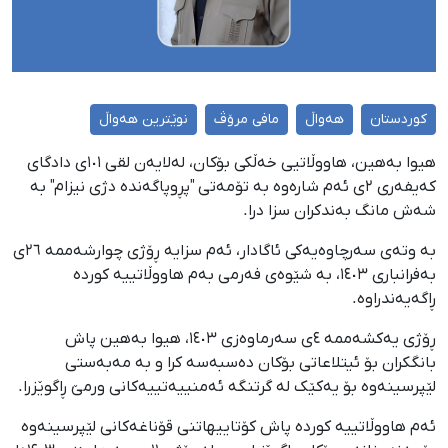
کوردستان
هەواڵ
مافی مرۆڤ
نوێترین هەواڵ
هیوا بەهین، هاووڵاتیی خەڵکی بۆکان، لەلایەن لقی ١٠١ی دادگای
کەیفەری ٢ی ئەم شارەوە بە تۆمەتی "پڕوپاگەندە دژی نیزام" بە
شەش مانگ بەندکران سزا درا.
بە وتەی سەرچاوەیەکی ئاگادار، ئەم سزایە ڕۆژی چوارشەممە ٢٦ی
بەفرانباری ١٤٠٣، بە شێوەی فەرمی بەم هاووڵاتییە کوردە
ڕاگەیەندراوە.
ڕۆژی یەکشەممە ٤ی سەرماوەزی ١٤٠٣، هیوا بەهین پاش
بانگکران بۆ ئیتلاعاتی بۆکان دەسبەسە کرا و بە مەبەستی
لێپرسینەوە بۆ یەکێک لە گرتنگە ئەمنییەتییەکانی ورمێ ڕاگوێزرا.
ئەم هاووڵاتییە کوردە پاش کۆتاییهاتنی قۆناغەکانی لێپرسینەوە