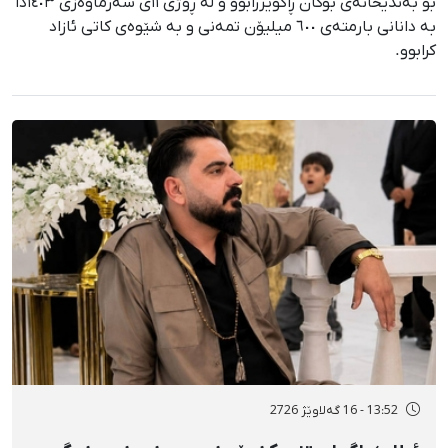
بۆ بەندیخانەی بۆکان ڕاگوێزرابوو و لە ڕۆژی ١١ی سەرماوەزی ١٤٠٣دا
بە دانانی بارمتەی ٦٠٠ میلیۆن تمەنی و بە شێوەی کاتی ئازاد
کرابوو.
13:52 - 16 گەلاوێژ 2726