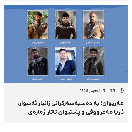
13:51 - 15 گەلاوێژ 2726
مەریوان؛ بە دەسبەسەرکرانی زانیار ئەسوار،
ئاریا مەعرووفی و پشتیوان تاتار ژمارەی
دەسبەسەرکراوانی سەرەڕۆیانە لە ئاوایی «نێ»
بۆ شەش کەس زیادی کرد