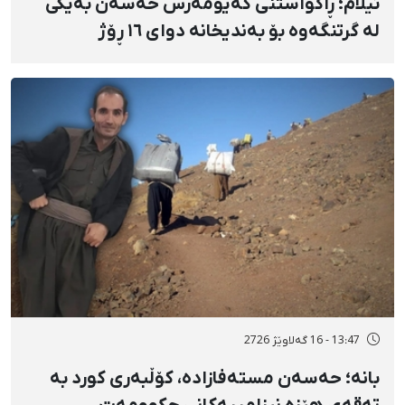
ئیلام؛ ڕاگواستنی کەیۆمەرس حەسەن بەیگی
لە گرتنگەوە بۆ بەندیخانە دوای ١٦ ڕۆژ
دەسبەسەرکرانی سەرەڕۆیانە و توندوتیژانە
13:47 - 16 گەلاوێژ 2726
بانه؛ حەسەن مستەفازادە، کۆڵبەری کورد بە