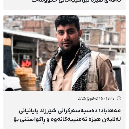
تەقەی هێزە نیزامییەکانی حکوومەت
بەسەختی بریندار بوو
13:43 - 16 گەلاوێژ 2726
مەهاباد؛ دەسبەسەرکرانی شێرزاد پایانیانی
لەلایەن هێزە ئەمنییەکانەوە و ڕاگواستنی بۆ
شوێنێکی ناڕوون