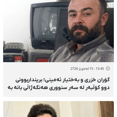
13:45 - 15 گەلاوێژ 2726
گۆران خزری و بەختیار ئەمینی؛ برینداربوونی
دوو کۆڵبەر لە سەر سنووری هەنگەژاڵی بانه بە
تەقەی ڕاستەوخۆی هێزە سەربازییەکان و
تەقینەوەی مین