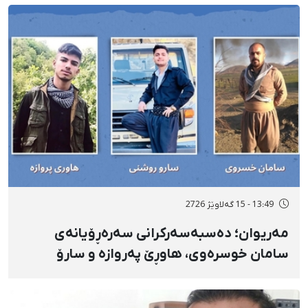
بۆ شەش کەس زیادی کرد
13:49 - 15 گەلاوێژ 2726
مەریوان؛ دەسبەسەرکرانی سەرەڕۆیانەی
سامان خوسرەوی، هاوڕێ پەروازە و سارۆ
ڕەوشەنی لەلایەن هێزە ئەمنییەکان و
گواستنەوەیان بۆ شوێنێکی نادیار