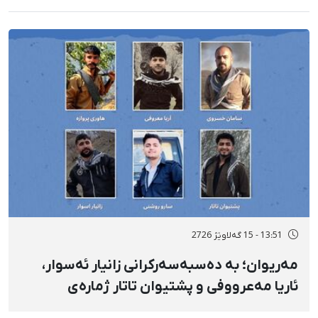
13:51 - 15 گەلاوێژ 2726
مەریوان؛ بە دەسبەسەرکرانی زانیار ئەسوار،
ئاریا مەعرووفی و پشتیوان تاتار ژمارەی
دەسبەسەرکراوانی سەرەڕۆیانە لە ئاوایی «نێ»