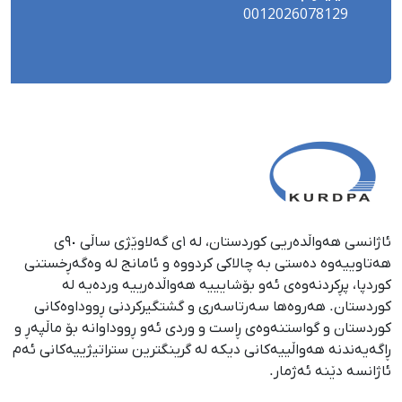
0012026078129
ئاژانسی هەواڵدەریی کوردستان، لە ١ی گەلاوێژی ساڵی ٩٠ی
هەتاوییەوە دەستی بە چالاکی کردووە و ئامانج لە وەگەڕخستنی
كوردپا، پڕكردنەوەی ئەو بۆشایییە هەواڵدەرییە وردەیە لە
كوردستان. هەروەها سەرتاسەری و گشتگیركردنی ڕووداوەكانی
كوردستان و گواستنەوەی ڕاست و وردی ئەو ڕووداوانە بۆ ماڵپەڕ و
ڕاگەیەندنە هەواڵییەكانی دیكە لە گرینگترین ستراتیژییەكانی ئەم
ئاژانسە دێنە ئەژمار.