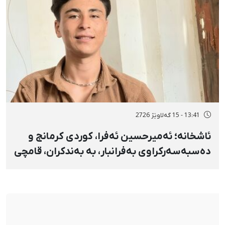
13:41 - 15 گەلاوێژ 2726
ئاشخانە؛ ئەمیرحسین ئەفرا، کوردی کرمانج و
دەسبەسەرکراوی بەفرانبار، بە بەندکران، قامچی
و پێبژاردنی نەختی سزا درا