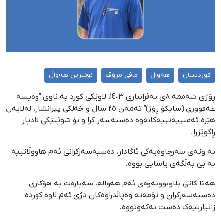
کوردستان
هەواڵ
مافی مرۆڤ
نوێترین هەواڵ
ڕۆژی شەممە ٨ی بەفرانباری ١٤٠٣، لاوێکی کورد بە ناوی "وەیسە
غەفووری (سایکۆ ڕۆژ)" تەمەن ٢٥ ساڵ و خەڵکی پیرانشار، لەلایەن
‌هێزە ئەمنییەتییەکانەوە دەسبەسەر کرا و بۆ شوێنێکی نادیار
ڕاگوێزرا.
بە وتەی سەرچاوەیەکی ئاگادار، دەسبەسەرکرانی ئەم هاووڵاتییە
بە بێ بەڵگەی یاسایی بووە.
هەتا کاتی بڵاوبوونەوەی ئەم هەواڵە، سەبارەت بە هۆکاری
دەسبەسەرکران و تۆمەتە وەپاڵدراوەکان دژی ئەم لاوە کوردە
زانیارییەک دەست نەکەوتووە.