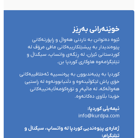
خوێنەرانی بەڕێز
ئێوە دەتوانن بە ناردنی هەواڵ و ڕاپۆرتەکانی
پێوەندیدار بە پیشێلکارییەکانی مافی مرۆڤ لە
کوردستانی ئێران، لە ڕێگەی واتساپ، سیگناڵ و
تێلێگرامەوە هاوکاری کوردپا بن.
کوردپا بە پێبەندبوون بە پرەنسیپە ئەخلاقییەکانی
خۆی پاش لێکۆڵینەوە و دڵنیابوونەوە لە ڕاستیی
هەواڵەکە، لە ماڵپەڕ و تۆڕەکۆمەڵایەتییەکانی
خۆیدا بڵاوی دەکاتەوە.
ئیمەیڵی کوردپا:
info@kurdpa.com
ژمارەی پێوەندیی کوردپا لە واتساپ، سیگناڵ و
تێلێگرام: