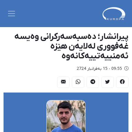
پیرانشار؛ دەسبەسەرکرانی وەیسە
غەفووری لەلایەن هێزە
ئەمنییەتییەکانەوە
09:55 - 15 بەفرانبار 2724