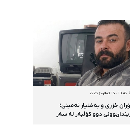
13:45 - 15 گەلاوێژ 2726
ران خزری و بەختیار ئەمینی؛
ینداربوونی دوو کۆڵبەر لە سەر
ووری هەنگەژاڵی بانه بە تەقەی