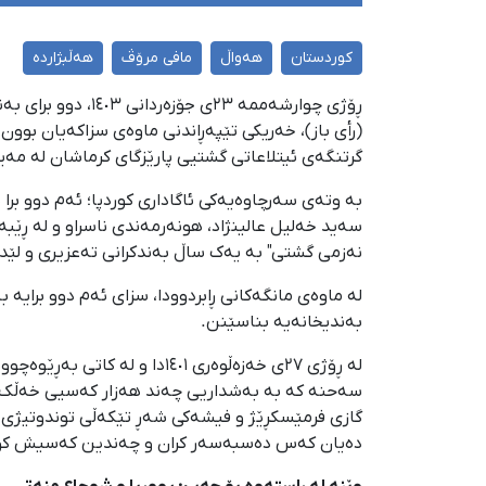
کوردستان
هەواڵ
مافی مرۆڤ
هەڵبژاردە
ڕۆژی چوارشەممە ٣
(رأی باز)، خەریکی تێپەڕاندنی ماوەی سزاکەیان بوو
گرتنگەی ئیتلاعاتی گشتیی پارێزگای کرماشان لە مەید
نەزمی گشتی" بە یەک ساڵ بەندکرانی تەعزیری و لێدانی ٧٤ قامچی سزا د
لە ماوەی مانگەکانی ڕابردوودا، سزای ئەم دوو برایە 
بەندیخانەیە بناسێنن.
سەحنە کە بە بەشداریی چەند هەزار کەسیی خەڵک تێکە
گازی فرمێسکڕێژ و فیشەکی شەڕ تێکەڵی توندوتیژی بوو.
دەیان کەس دەسبەسەر کران و چەندین کەسیش کوژران 