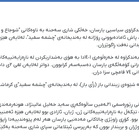
٢ی جۆزەردانی ١٤٠٣، دوو برای بەندکراوی سیاسیی یارسان، خەڵکی شاری سەحنە بە ناوەکانی
ن، پاش ئامادەبوونی ڕۆژانە لە بەندیخانەی "چشمە سفید"، لەلایەن هێز
انی نەفت ڕاگوێزران.
سەید خەلیل عالی
ران.
بە شێوەی زیندانی باز (رأی باز)، لە بەندیخانەی "چشمە سفید"ی کرماش
لە ڕۆژی ٢٧ی خەزەڵوەری ١٤٠١دا و لە کاتی بەڕێوەچوونی ڕێوڕەسمی ٢١ـەمین ساڵوەگەڕی سەید 
ڵ بە ناڕەزایەتییەکانی ژن، ژیان، ئازادی بوو لەلایەن هێزە ئەمنیی
 کۆڕی ڕاوێژی چالاکانی مەدەنیی یارسان هەر لەم پێوەندییەدا ڕاپۆرتێک
و بریندار بوون کە بەرپرسی ئیتلاعاتی سپای شاری سەحنە یەکێک لە