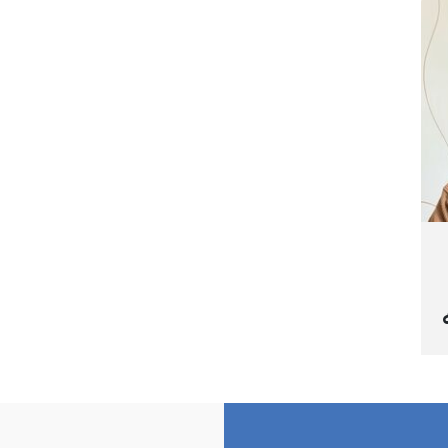
لەلایەن هێزە ئەمنییەکان و
ڕا
گواستنەوەیان بۆ شوێنێکی نادیار
تە