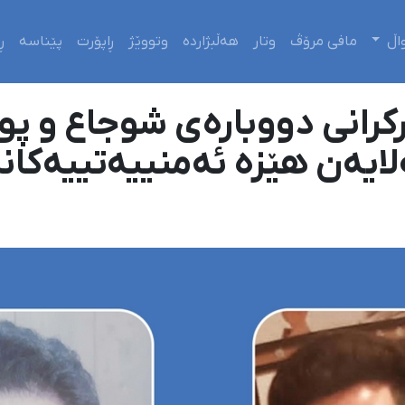
اڵ
مافی مرۆڤ
وتار
هەڵبژاردە
وتووێژ
ڕاپۆرت
پێناسە
ڕ
انی دووبارەی شوجاع و پوو
ایەن هێزە ئەمنییەتییەکان