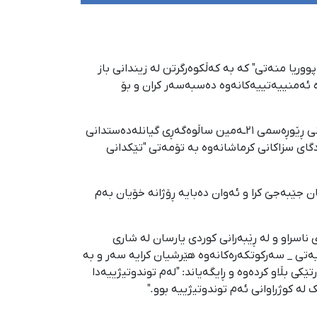
 "شوجاع و پووریا منەتی" کە بە کەڵکوەرگرتن لە زیندانی باز
ە ئەمنییەتییەکانەوە دەسبەسەر کران و بۆ
بە وتەی سەرچاوەیەکی ئاگاداری کوردپا؛ ئەم دوو برا بەندکراوە لە خەزەڵوەری ١٤٠١دا بە هۆی بەشداریکردن لە ناڕەزایەتییەکانی ڕێوڕەسمی ٢١ـەمین ساڵوەگەڕی گیانلەدەستدانی
نژاد، هونەرمەندی ناسراو و لە ڕێبەرانی کۆمەڵگەی یارسان دەسبەسەر کرابوون. دواتر لەلایەن لقی ٢ی دادگای سزاکانی کرماشانەوە بە تۆمەتی "تێکدانی
ان جێبەجێ کرا و ئەوان دەبایە ڕۆژانە خۆیان بەم
خەلیل عالینژاد، هونەرمەندی ناسراو و لە ڕێبەرانی کوردی یارسان لە شاری
ەتی _ سەرکوتکەرەکانەوە هێرشیان کرایە سەر و بە
ی بڵاو کردەوە و ڕایگەیاند: "لەم توندوتیژییەدا
 کوژراوانی ئەم توندوتیژییە بوو."