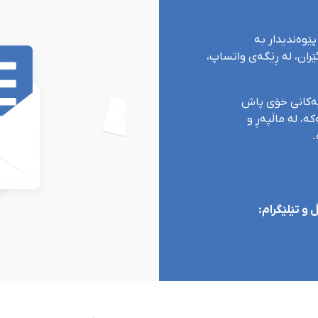
پێوەندیدار بە
ران، لە ڕێگەی واتساپ،
یەکانی خۆی پاش
ە، لە ماڵپەڕ و
.
و تێلێگرام: