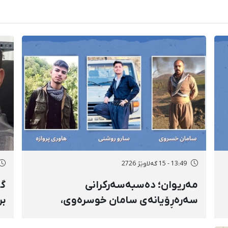
13:49 - 15 گەلاوێژ 2726
مەریوان؛ دەسبەسەرکرانی
گۆ
سەرەڕۆیانەی سامان خوسرەوی،
بر
هاوڕێ پەروازە و سارۆ ڕەوشەنی
سن