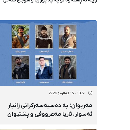
وێنە لە ڕاستەوە بۆ چەپ: پووریا و شوجاع منەتی
13:51 - 15 گەلاوێژ 2726
مەریوان؛ بە دەسبەسەرکرانی زانیار
ئەسوار، ئاریا مەعرووفی و پشتیوان
تاتار ژمارەی دەسبەسەرکراوانی