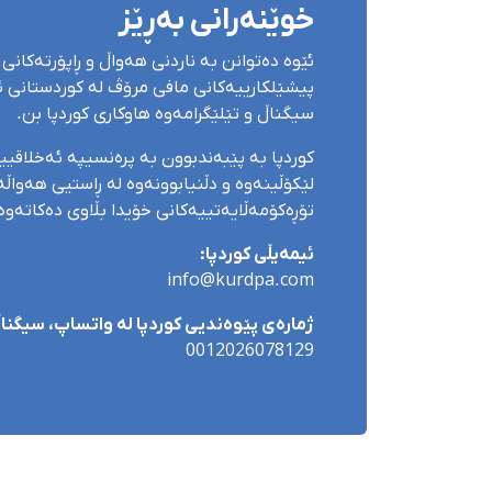
خوێنەرانی بەڕێز
ئێوە دەتوانن بە ناردنی هەواڵ و ڕاپۆرتەکانی 
پیشێلکارییەکانی مافی مرۆڤ لە کوردستانی ئێ
سیگناڵ و تێلێگرامەوە هاوکاری کوردپا بن.
کوردپا بە پێبەندبوون بە پرەنسیپە ئەخلاقی
لێکۆڵینەوە و دڵنیابوونەوە لە ڕاستیی هەواڵەک
تۆڕەکۆمەڵایەتییەکانی خۆیدا بڵاوی دەکاتەوە
ئیمەیڵی کوردپا:
info@kurdpa.com
ژمارەی پێوەندیی کوردپا لە واتساپ، سیگناڵ 
0012026078129