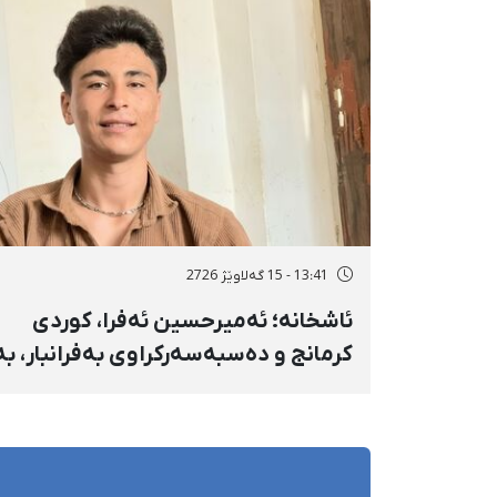
سەرەڕۆیانە لە ئاوایی «نێ» بۆ شەش
کەس زیادی کرد
13:41 - 15 گەلاوێژ 2726
ئاشخانە؛ ئەمیرحسین ئەفرا، کوردی
کرمانج و دەسبەسەرکراوی بەفرانبار، بە
بەندکران، قامچی و پێبژاردنی نەختی
سزا درا