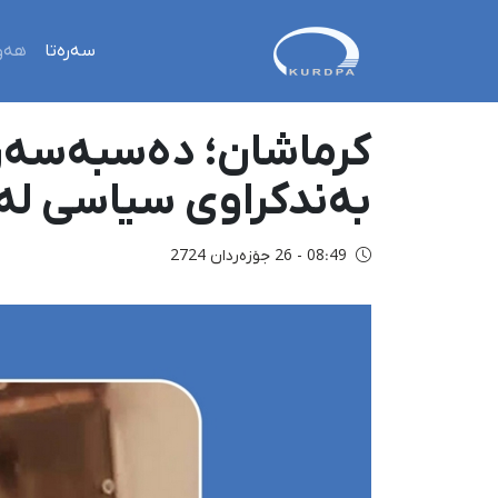
سەرەتا
هەو
کرماشان؛ دەسبەسەرکر
بەندکراوی سیاسی لەل
08:49 - 26 جۆزەردان 2724