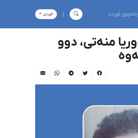
ێکخراوی کوردپا
|
كوردی
ریا منەتی، دوو
ەوە