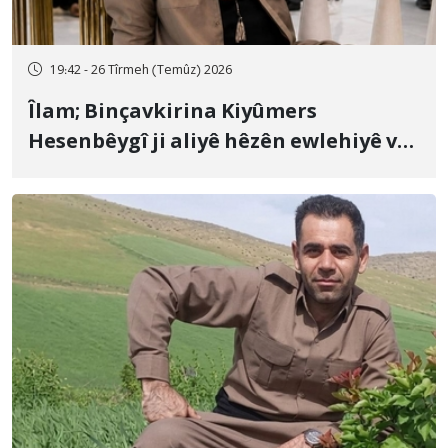
19:42 - 26 Tîrmeh (Temûz) 2026
Îlam; Binçavkirina Kiyûmers
Hesenbêygî ji aliyê hêzên ewlehiyê ve
û veguhestina wî bo cihekî nediyar