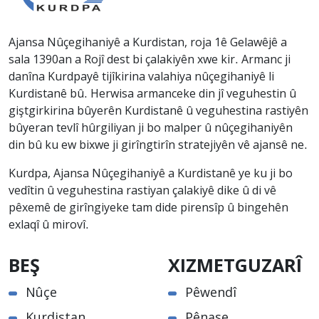
Ajansa Nûçegihaniyê a Kurdistan, roja 1ê Gelawêjê a
sala 1390an a Rojî dest bi çalakiyên xwe kir. Armanc ji
danîna Kurdpayê tijîkirina valahiya nûçegihaniyê li
Kurdistanê bû. Herwisa armanceke din jî veguhestin û
giştgirkirina bûyerên Kurdistanê û veguhestina rastiyên
bûyeran tevlî hûrgiliyan ji bo malper û nûçegihaniyên
din bû ku ew bixwe ji girîngtirîn stratejiyên vê ajansê ne.
Kurdpa, Ajansa Nûçegihaniyê a Kurdistanê ye ku ji bo
vedîtin û veguhestina rastiyan çalakiyê dike û di vê
pêxemê de girîngiyeke tam dide pirensîp û bingehên
exlaqî û mirovî.
BEŞ
XIZMETGUZARÎ
Nûçe
Pêwendî
Kurdistan
Pênase