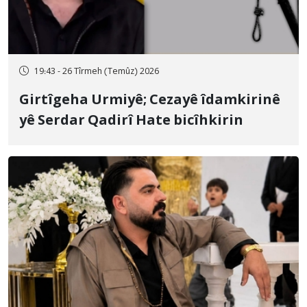
19:43 - 26 Tîrmeh (Temûz) 2026
Girtîgeha Urmiyê; Cezayê îdamkirinê
yê Serdar Qadirî Hate bicîhkirin