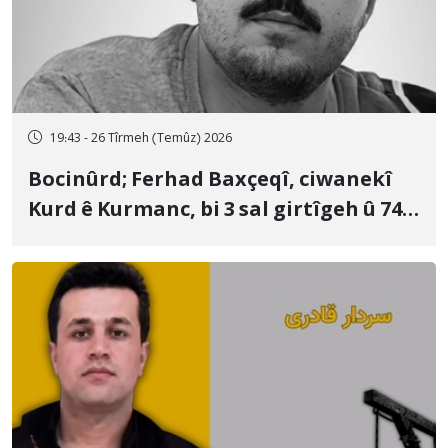
19:43 - 26 Tîrmeh (Temûz) 2026
Bocinûrd; Ferhad Baxçeqî, ciwanekî
Kurd ê Kurmanc, bi 3 sal girtîgeh û 74
qamçîyan hat cezakirin