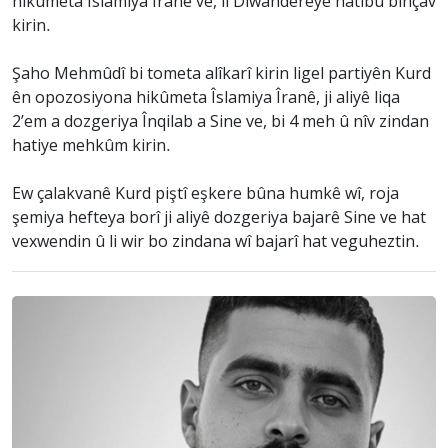
hikûmeta Îslamiya Îranê ve, li Dîwandereyê hatibû binçav
kirin.
Şaho Mehmûdî bi tometa alîkarî kirin ligel partiyên Kurd
ên opozosiyona hikûmeta Îslamiya Îranê, ji aliyê liqa
2’em a dozgeriya Înqilab a Sine ve, bi 4 meh û nîv zindan
hatiye mehkûm kirin.
Ew çalakvanê Kurd piştî eşkere bûna humkê wî, roja
şemiya hefteya borî ji aliyê dozgeriya bajarê Sine ve hat
vexwendin û li wir bo zindana wî bajarî hat veguheztin.