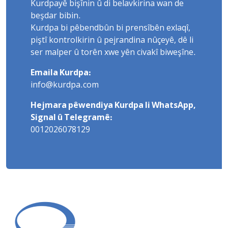
Kurdpayê bişînin û di belavkirina wan de
beşdar bibin.
Kurdpa bi pêbendbûn bi prensîbên exlaqî,
piştî kontrolkirin û pejrandina nûçeyê, dê li
ser malper û torên xwe yên civakî biweşîne.
Emaila Kurdpa:
info@kurdpa.com
Hejmara pêwendiya Kurdpa li WhatsApp,
Signal û Telegramê:
0012026078129