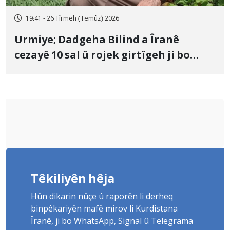
19:41 - 26 Tîrmeh (Temûz) 2026
Urmiye; Dadgeha Bilind a Îranê
cezayê 10 sal û rojek girtîgeh ji bo
Yûnis Nebîzade piştrast kir
Têkiliyên hêja
Hûn dikarin nûçe û raporên li derheq
binpêkariyên mafê mirov li Kurdistana
Îranê, ji bo WhatsApp, Signal û Telegrama