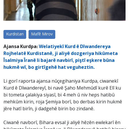
Kurdistan
Mafê Mirov
Ajansa Kurdpa:
Welatiyekî Kurd ê Dîwandereya
Rojhelatê Kurdistanê, ji aliyê dozgeriya hikûmeta
Îsalmiya Îranê li bajarê navbirî, piştî eşkere bûna
hukmê wî, bo girtîgehê hat veguheztin.
Li gorî raporta ajansa nûçegihaniya Kurdpa, ciwanekî
Kurd ê Dîwandereyî, bi navê Şaho Mehmûdî kurê Elî ku
bi tometa çalakiya siyasî, bi 4 meh û niv heps hatibû
mehkûm kirin, roja Şemiya borî, bo derbas kirin hukmê
jêre hatî birîn, ji dadgehê birin bo zindanê.
Ciwanê navborî, Bihara evsal ji aliyê hêzên ewlekarî ên