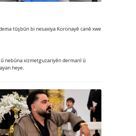
sedema tûşbûn bi nesaxiya Koronayê canê xwe
n û nebûna xizmetguzariyên dermanî û
tayan heye.