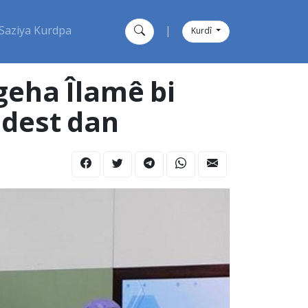
Saziya Kurdpa
|
Kurdî
geha Îlamê bi
 dest dan