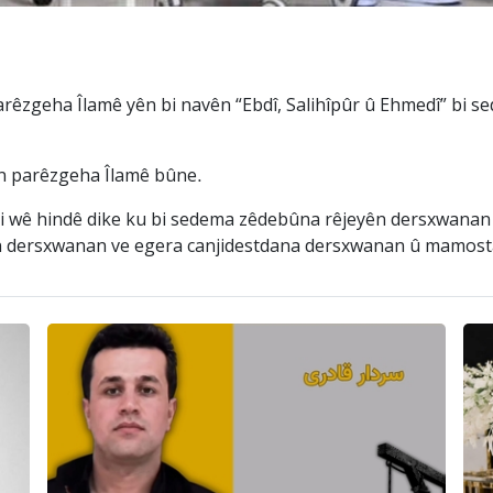
arêzgeha Îlamê yên bi navên “Ebdî, Salihîpûr û Ehmedî” bi 
n parêzgeha Îlamê bûne.
ji wê hindê dike ku bi sedema zêdebûna rêjeyên dersxwana
yên dersxwanan ve egera canjidestdana dersxwanan û mamos