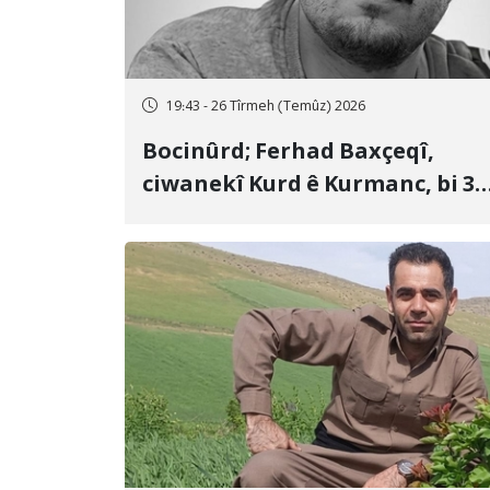
19:43 - 26 Tîrmeh (Temûz) 2026
Bocinûrd; Ferhad Baxçeqî,
ciwanekî Kurd ê Kurmanc, bi 3
sal girtîgeh û 74 qamçîyan hat
cezakirin