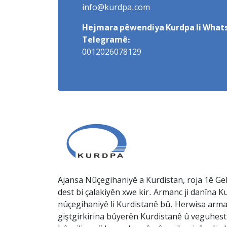
info@kurdpa.com
Hejmara pêwendiya Kurdpa li Whats
Telegramê:
0012026078129
Ajansa Nûçegihaniyê a Kurdistan, roja 1ê Gel
dest bi çalakiyên xwe kir. Armanc ji danîna Ku
nûçegihaniyê li Kurdistanê bû. Herwisa arma
giştgirkirina bûyerên Kurdistanê û veguhesti