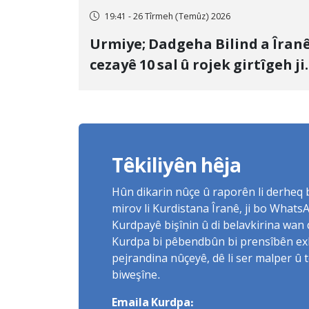
19:41 - 26 Tîrmeh (Temûz) 2026
Urmiye; Dadgeha Bilind a Îran
cezayê 10 sal û rojek girtîgeh ji
bo Yûnis Nebîzade piştrast kir
Têkiliyên hêja
Hûn dikarin nûçe û raporên li derheq
mirov li Kurdistana Îranê, ji bo What
Kurdpayê bişînin û di belavkirina wan 
Kurdpa bi pêbendbûn bi prensîbên exlaq
pejrandina nûçeyê, dê li ser malper û 
biweşîne.
Emaila Kurdpa: