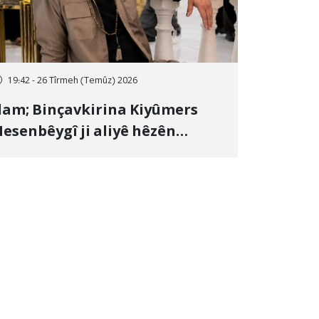
19:42 - 26 Tîrmeh (Temûz) 2026
lam; Binçavkirina Kiyûmers
esenbêygî ji aliyê hêzên
wlehiyê ve û veguhestina wî bo
ihekî nediyar