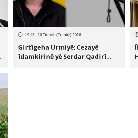
19:43 - 26 Tîrmeh (Temûz) 2026
Girtîgeha Urmiyê; Cezayê
Î
îdamkirinê yê Serdar Qadirî
H
Hate bicîhkirin
e
c