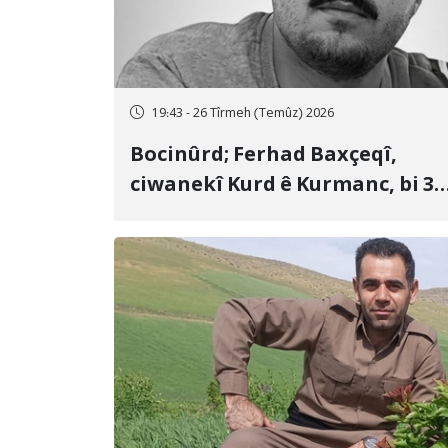
19:43 - 26 Tîrmeh (Temûz) 2026
Bocinûrd; Ferhad Baxçeqî,
ciwanekî Kurd ê Kurmanc, bi 3
sal girtîgeh û 74 qamçîyan hat
cezakirin