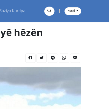
Saziya Kurdpa
|
Kurdî
liyê hêzên