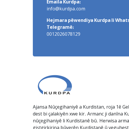
Emaila Kurdpa:
info@kurdpa.com
Hejmara pêwendiya Kurdpa li Whats
Telegramê:
0012026078129
Ajansa Nûçegihaniyê a Kurdistan, roja 1ê Gel
dest bi çalakiyên xwe kir. Armanc ji danîna Ku
nûçegihaniyê li Kurdistanê bû. Herwisa arma
giştgirkirina bûyerên Kurdistanê û veguhesti