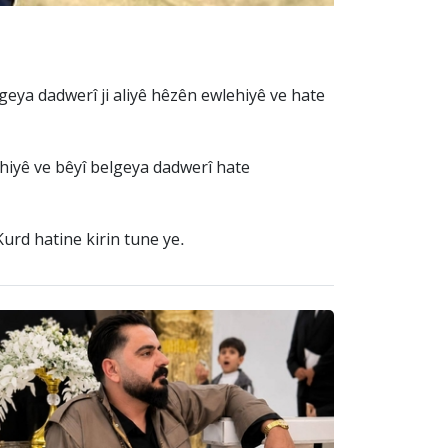
geya dadwerî ji aliyê hêzên ewlehiyê ve hate
lehiyê ve bêyî belgeya dadwerî hate
urd hatine kirin tune ye.