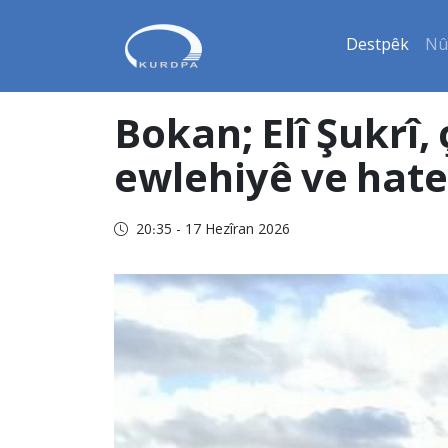
Destpêk
Nû
Bokan; Elî Şukrî,
ewlehiyê ve hate
20:35 - 17 Hezîran 2026