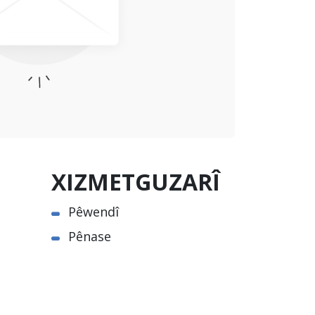
XIZMETGUZARÎ
Pêwendî
Pênase