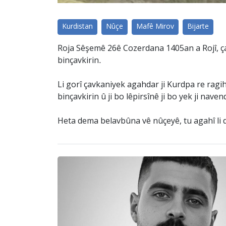
Kurdistan
Nûçe
Mafê Mirov
Bijarte
Roja Sêşemê 26ê Cozerdana 1405an a Rojî, çal
binçavkirin.
Li gorî çavkaniyek agahdar ji Kurdpa re ragih
binçavkirin û ji bo lêpirsînê ji bo yek ji nav
Heta dema belavbûna vê nûçeyê, tu agahî li d