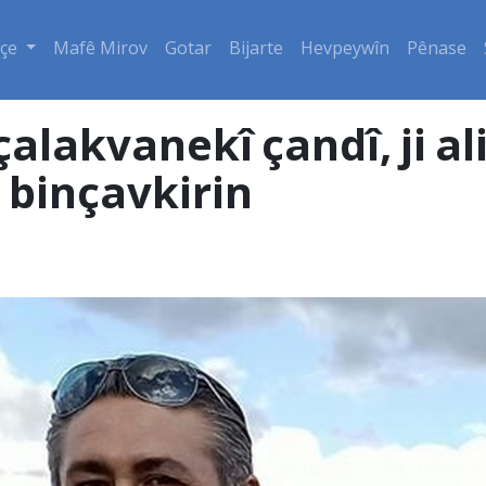
çe
Mafê Mirov
Gotar
Bijarte
Hevpeywîn
Pênase
 çalakvanekî çandî, ji a
 binçavkirin