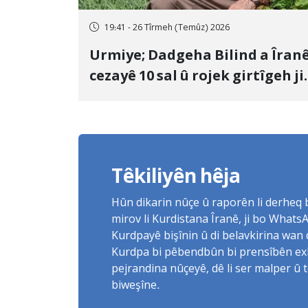
19:41 - 26 Tîrmeh (Temûz) 2026
Urmiye; Dadgeha Bilind a Îran
cezayê 10 sal û rojek girtîgeh ji
bo Yûnis Nebîzade piştrast kir
Têkiliyên hêja
Hûn dikarin nûçe û raporên li derheq
mirov li Kurdistana Îranê, ji bo What
Kurdpayê bişînin û di belavkirina wan 
Kurdpa bi pêbendbûn bi prensîbên exlaq
pejrandina nûçeyê, dê li ser malper û 
biweşîne.