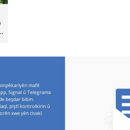
ê
 binpêkariyên mafê
sApp, Signal û Telegrama
de beşdar bibin.
î, piştî kontrolkirin û
torên xwe yên civakî