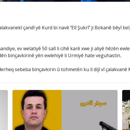
akvanekî çandî yê Kurd bi navê "Elî Şukrî" ji Bokanê bêyî bel
andiye, ev welatiyê 50 salî li cihê karê xwe ji aliyê hêzên ew
endên binçavkirinê yên ewlehiyê li Urmiyê hate veguhastin.
erheq sebeba binçavkirin û tohmetên ku li dijî vî çalakvanê K