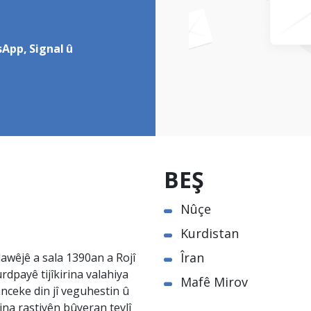
App, Signal û
BEŞ
Nûçe
Kurdistan
Îran
awêjê a sala 1390an a Rojî
rdpayê tijîkirina valahiya
Mafê Mirov
nceke din jî veguhestin û
na rastiyên bûyeran tevlî