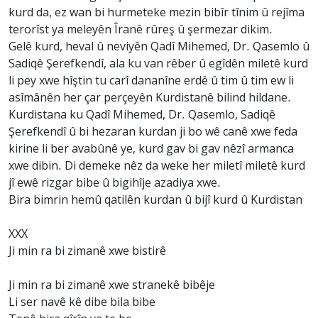
kurd da, ez wan bi hurmeteke mezin bibîr tînim û rejîma
terorîst ya meleyên Îranê rûreş û şermezar dikim.
Gelê kurd, heval û neviyên Qadî Mihemed, Dr. Qasemlo û
Sadiqê Şerefkendî, ala ku van rêber û egîdên miletê kurd
li pey xwe hîştin tu carî dananîne erdê û tim û tim ew li
asîmânên her çar perçeyên Kurdistanê bilind hildane.
Kurdistana ku Qadî Mihemed, Dr. Qasemlo, Sadiqê
Şerefkendî û bi hezaran kurdan ji bo wê canê xwe feda
kirine li ber avabûnê ye, kurd gav bi gav nêzî armanca
xwe dibin. Di demeke nêz da weke her miletî miletê kurd
jî ewê rizgar bibe û bigihîje azadiya xwe.
Bira bimrin hemû qatilên kurdan û bijî kurd û Kurdistan
XXX
Ji min ra bi zimanê xwe bistirê
Ji min ra bi zimanê xwe stranekê bibêje
Li ser navê kê dibe bila bibe