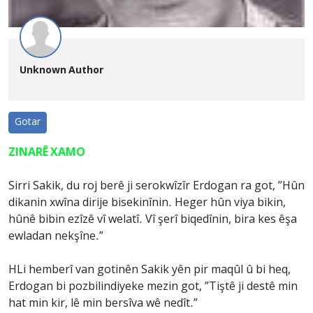
Unknown Author
Gotar
ZINARÊ XAMO
Sirri Sakik, du roj berê ji serokwîzîr Erdogan ra got, ”Hûn
dikanin xwîna dirije bisekinînin. Heger hûn viya bikin,
hûnê bibin ezîzê vî welatî. Vî şerî biqedînin, bira kes êşa
ewladan nekşîne.”
HLi hemberî van gotinên Sakik yên pir maqûl û bi heq,
Erdogan bi pozbilindiyeke mezin got, ”Tiştê ji destê min
hat min kir, lê min bersîva wê nedît.”