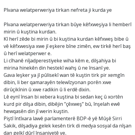
Pîvana welatperweriya tirkan nefreta ji kurda ye
Pîvana welatperweriya tirkan bûye kêfxweşiya li hemberî
mirin û kuştina kurdan.
Kî herî zêde bi mirin û bi kuştina kurdan kêfxweş bibe û
vê kêfxwesiya xwe jî eşkere bîne zimên, ew tirkê herî baş
û herî welatperwer e.
Li cîhanê nîjadperestiyeke wiha kêm e, dilşahiya bi
mirina hinekên din hestekî wahş û ne însanî ye.
Gava leşker ya jî pûlisekî wan tê kuştin tirk pir xemgîn
dibin, li ber qamarayên telewîzyonan porên xwe
dirûçikînin û xwe radikin û li erdê dixin.
Lê eynî însan bi xebera kuştina bi sedan keç û xortên
kurd pir dilşa dibin, dibêjin ”çêxweş” bû, înşelah ewê
hewqasên din jî werin kuştin.
Piştî întîxara lawê parlamenterê BDP-ê yê Mûşê Sirri
Sakik, dilşadiya gelek kesên tirk di medya sosyal da nîşan
dan gelkî dûrî însaniyetê ye.