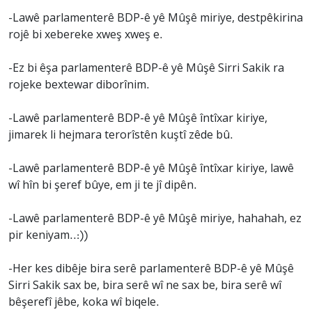
-Lawê parlamenterê BDP-ê yê Mûşê miriye, destpêkirina
rojê bi xebereke xweş xweş e.
-Ez bi êşa parlamenterê BDP-ê yê Mûşê Sirri Sakik ra
rojeke bextewar diborînim.
-Lawê parlamenterê BDP-ê yê Mûşê întîxar kiriye,
jimarek li hejmara terorîstên kuştî zêde bû.
-Lawê parlamenterê BDP-ê yê Mûşê întîxar kiriye, lawê
wî hîn bi şeref bûye, em ji te jî dipên.
-Lawê parlamenterê BDP-ê yê Mûşê miriye, hahahah, ez
pir keniyam..:))
-Her kes dibêje bira serê parlamenterê BDP-ê yê Mûşê
Sirri Sakik sax be, bira serê wî ne sax be, bira serê wî
bêşerefî jêbe, koka wî biqele.