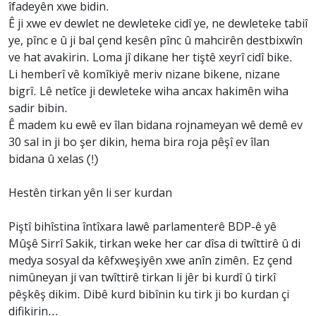
îfadeyên xwe bidin.
Ê ji xwe ev dewlet ne dewleteke cidî ye, ne dewleteke tabiî
ye, pînc e û ji bal çend kesên pînc û mahcirên destbixwîn
ve hat avakirin. Loma jî dikane her tiştê xeyrî cidî bike.
Li hemberî vê komîkiyê meriv nizane bikene, nizane
bigrî. Lê netîce ji dewleteke wiha ancax hakimên wiha
sadir bibin.
Ê madem ku ewê ev îlan bidana rojnameyan wê demê ev
30 sal in ji bo şer dikin, hema bira roja pêşî ev îlan
bidana û xelas (!)
Hestên tirkan yên li ser kurdan
Piştî bihîstina întîxara lawê parlamenterê BDP-ê yê
Mûşê Sirrî Sakik, tirkan weke her car dîsa di twîttirê û di
medya sosyal da kêfxweşiyên xwe anîn zimên. Ez çend
nimûneyan ji van twîttirê tirkan li jêr bi kurdî û tirkî
pêşkêş dikim. Dibê kurd bibînin ku tirk ji bo kurdan çi
difikirin...