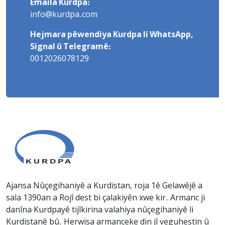
Emaila Kurdpa:
info@kurdpa.com
Hejmara pêwendiya Kurdpa li WhatsApp,
Signal û Telegramê:
0012026078129
Ajansa Nûçegihaniyê a Kurdistan, roja 1ê Gelawêjê a
sala 1390an a Rojî dest bi çalakiyên xwe kir. Armanc ji
danîna Kurdpayê tijîkirina valahiya nûçegihaniyê li
Kurdistanê bû. Herwisa armanceke din jî veguhestin û