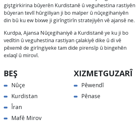
giştgirkirina bûyerên Kurdistanê û veguhestina rastiyên
bûyeran tevlî hûrgiliyan ji bo malper û nûçegihaniyên
din bû ku ew bixwe ji girîngtirîn stratejiyên vê ajansê ne.
Kurdpa, Ajansa Nûçegihaniyê a Kurdistanê ye ku ji bo
vedîtin û veguhestina rastiyan çalakiyê dike û di vê
pêxemê de girîngiyeke tam dide pirensîp û bingehên
exlaqî û mirovî.
BEŞ
XIZMETGUZARÎ
Nûçe
Pêwendî
Kurdistan
Pênase
Îran
Mafê Mirov