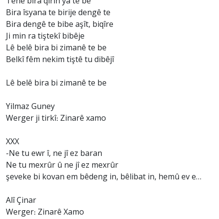
Tenê bira qîrîn ya te be
Bira îsyana te birije dengê te
Bira dengê te bibe aşît, biqîre
Ji min ra tiştekî bibêje
Lê belê bira bi zimanê te be
Belkî fêm nekim tiştê tu dibêjî
Lê belê bira bi zimanê te be
Yilmaz Guney
Werger ji tirkî: Zinarê xamo
XXX
-Ne tu ewr î, ne jî ez baran
Ne tu mexrûr û ne jî ez mexrûr
şeveke bi kovan em bêdeng in, bêlibat in, hemû ev e…
Alî Çinar
Werger: Zinarê Xamo