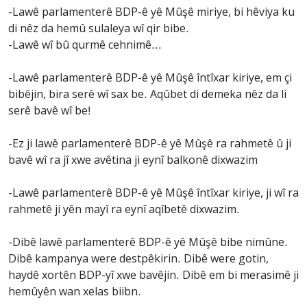
-Lawê parlamenterê BDP-ê yê Mûşê miriye, bi hêviya ku
di nêz da hemû sulaleya wî qir bibe.
-Lawê wî bû qurmê cehnimê...
-Lawê parlamenterê BDP-ê yê Mûşê întîxar kiriye, em çi
bibêjin, bira serê wî sax be. Aqûbet di demeka nêz da li
serê bavê wî be!
-Ez ji lawê parlamenterê BDP-ê yê Mûşê ra rahmetê û ji
bavê wî ra jî xwe avêtina ji eynî balkonê dixwazim
-Lawê parlamenterê BDP-ê yê Mûşê întîxar kiriye, ji wî ra
rahmetê ji yên mayî ra eynî aqîbetê dixwazim.
-Dibê lawê parlamenterê BDP-ê yê Mûşê bibe nimûne.
Dibê kampanya were destpêkirin. Dibê were gotin,
haydê xortên BDP-yî xwe bavêjin. Dibê em bi merasimê ji
hemûyên wan xelas biibn.