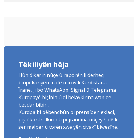
Têkiliyên hêja
Hûn dikarin nûçe û raporên li derheq
binpêkariyên mafê mirov li Kurdistana
Îranê, ji bo WhatsApp, Signal û Telegrama
Kurdpayê bişînin û di belavkirina wan de
beşdar bibin.
Kurdpa bi pêbendbûn bi prensîbên exlaqî,
piştî kontrolkirin û pejrandina nûçeyê, dê li
ser malper û torên xwe yên civakî biweşîne.