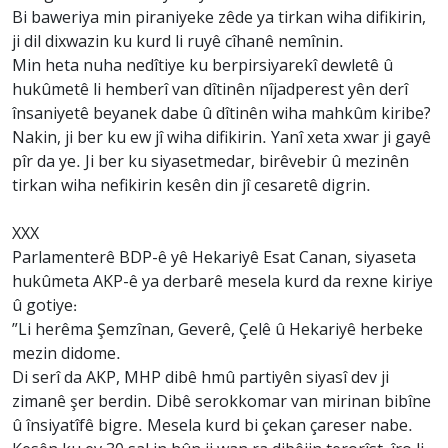
Bi baweriya min piraniyeke zêde ya tirkan wiha difikirin,
ji dil dixwazin ku kurd li ruyê cîhanê nemînin.
Min heta nuha nedîtiye ku berpirsiyarekî dewletê û
hukûmetê li hemberî van dîtinên nîjadperest yên derî
însaniyetê beyanek dabe û dîtinên wiha mahkûm kiribe?
Nakin, ji ber ku ew jî wiha difikirin. Yanî xeta xwar ji gayê
pîr da ye. Ji ber ku siyasetmedar, birêvebir û mezinên
tirkan wiha nefikirin kesên din jî cesaretê digrin.
XXX
Parlamenterê BDP-ê yê Hekariyê Esat Canan, siyaseta
hukûmeta AKP-ê ya derbarê mesela kurd da rexne kiriye
û gotiye:
”Li herêma Şemzînan, Geverê, Çelê û Hekariyê herbeke
mezin didome.
Di serî da AKP, MHP dibê hmû partiyên siyasî dev ji
zimanê şer berdin. Dibê serokkomar van mirinan bibîne
û însiyatîfê bigre. Mesela kurd bi çekan çareser nabe.