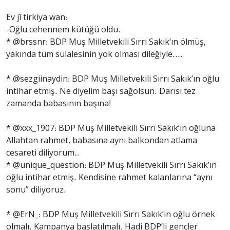
Ev jî tirkiya wan:
-Oğlu cehennem kütüğü oldu.
* @brssnr: BDP Muş Milletvekili Sırrı Sakık’ın ölmüş,
yakında tüm sülalesinin yok olması dileğiyle....
* @sezgiinaydin: BDP Muş Milletvekili Sırrı Sakık’ın oğlu
intihar etmiş. Ne diyelim başı sağolsun. Darısı tez
zamanda babasının başına!
* @xxx_1907: BDP Muş Milletvekili Sırrı Sakık’ın oğluna
Allahtan rahmet, babasına aynı balkondan atlama
cesareti diliyorum..
* @unique_question: BDP Muş Milletvekili Sırrı Sakık’ın
oğlu intihar etmiş. Kendisine rahmet kalanlarına “aynı
sonu” diliyoruz.
* @ErN_: BDP Muş Milletvekili Sırrı Sakık’ın oğlu örnek
olmalı. Kampanya başlatılmalı. Hadi BDP’li gençler