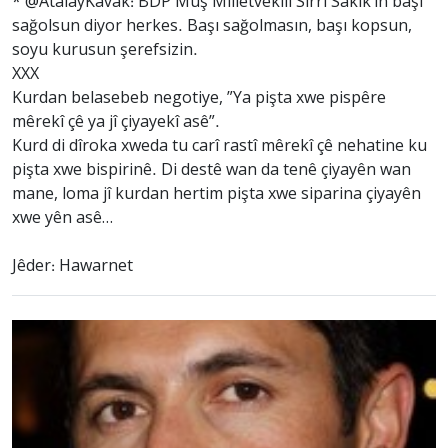
* @AtalayKavak: BDP Muş Milletvekili Sırrı Sakık’ın başı
sağolsun diyor herkes. Başı sağolmasın, başı kopsun,
soyu kurusun şerefsizin.
XXX
Kurdan belasebeb negotiye, ”Ya pişta xwe pispêre
mêrekî çê ya jî çiyayekî asê”.
Kurd di dîroka xweda tu carî rastî mêrekî çê nehatine ku
pişta xwe bispirinê. Di destê wan da tenê çiyayên wan
mane, loma jî kurdan hertim pişta xwe siparina çiyayên
xwe yên asê…
Jêder: Hawarnet