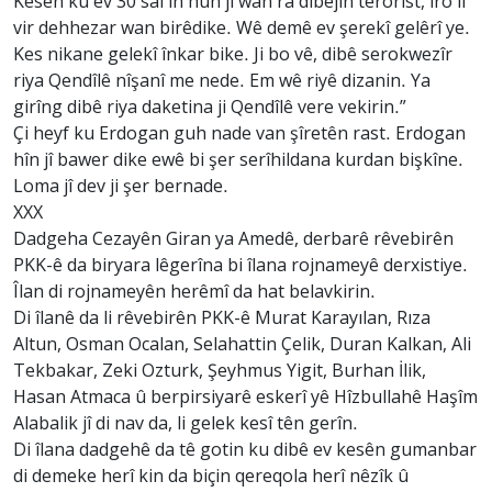
Kesên ku ev 30 sal in hûn ji wan ra dibêjin terorîst, îro li
vir dehhezar wan birêdike. Wê demê ev şerekî gelêrî ye.
Kes nikane gelekî înkar bike. Ji bo vê, dibê serokwezîr
riya Qendîlê nîşanî me nede. Em wê riyê dizanin. Ya
girîng dibê riya daketina ji Qendîlê vere vekirin.”
Çi heyf ku Erdogan guh nade van şîretên rast. Erdogan
hîn jî bawer dike ewê bi şer serîhildana kurdan bişkîne.
Loma jî dev ji şer bernade.
XXX
Dadgeha Cezayên Giran ya Amedê, derbarê rêvebirên
PKK-ê da biryara lêgerîna bi îlana rojnameyê derxistiye.
Îlan di rojnameyên herêmî da hat belavkirin.
Di îlanê da li rêvebirên PKK-ê Murat Karayılan, Rıza
Altun, Osman Ocalan, Selahattin Çelik, Duran Kalkan, Ali
Tekbakar, Zeki Ozturk, Şeyhmus Yigit, Burhan İlik,
Hasan Atmaca û berpirsiyarê eskerî yê Hîzbullahê Haşîm
Alabalik jî di nav da, li gelek kesî tên gerîn.
Di îlana dadgehê da tê gotin ku dibê ev kesên gumanbar
di demeke herî kin da biçin qereqola herî nêzîk û