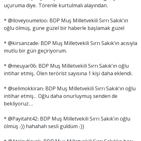
uçuruma diye. Törenle kurtulmalı alayından.
* @iloveyoumeloo: BDP Muş Milletvekili Sırrı Sakık’ın
oğlu ölmüş, güne güzel bir haberle başlamak güzel
* @kirsanzade: BDP Muş Milletvekili Sırrı Sakık’ın acısıyla
mutlu bir gün geçiriyorum.
* @meuyar06: BDP Muş Milletvekili Sırrı Sakık’ın oğlu
intihar etmiş. Ölen terörist sayısına 1 kişi daha eklendi.
* @selimokkiran: BDP Muş Milletvekili Sırrı Sakık’ın oğlu
intihar etmiş.. Oğlu daha onurluymuş senden de
bekliyoruz...
* @Payitaht42: BDP Muş Milletvekili Sırrı Sakık’ın oğlu
ölmüş :)) hahahah sesli güldüm :))