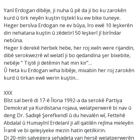
Yanî Erdogan dibêje, ji nuha û pê da ji bo ku zarokên
kurd û tirk neyên kuştin tiştekî ku ew bike tuneye.
Heger bersîva Erdogan ne ev bûya, îro ewê 10 leşkerên
din nehatana kuştin û zêdetirî 50 leşkerî jî birîndar
nebûna.
Heger li derekê herbek hebe, her roj xwîn were rijandin,
dibê serokwezrê wî welatî ji bo qedandina şer bixebite,
nebêje ” Tiştê ji detêmin hat min kir”…
Û heta ku Erdogan wiha bibêje, mixabin her roj zarokên
kurd û tirkan ewê werin kuştin…
XXX
Bîst sal berê di 17-ê Îlona 1992-a da serokê Partiya
Demokrat ya Kurdistana rojava, welatperwerê bi nav û
deng Dr. Sadiqê Şerefkendî û du hevalên wî, Fettehê
Abdalaî û Humayînî Erdelanî ji alî qatilên rejîma meleyên
Îranê ve bi qeleşiyeke mezin hatin qetilkirin.
Di 20-mîn salvegera şehadeta van hersê welatperwerên