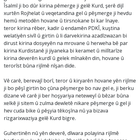
Îsalmî ji bo dûr kirina pêmerge ji gelê Kurd, şerê dijî
xurtên Rojhelat û veqetandina gel û pêşmerge ji hevdu
hemû metodên hovane û tirsnokane bi kar înaye.
teror kirina rêber, kadir û endamên PDKÎ, kuştina
welatiyên sivîl û girtin û li darvekirina azadîzwazan bi
dirust kirina dosyeyên na mrovane û herweha bê par
kirina Kurdistanê ji jiyaneka bi keramet û milîtarîze
kirina deverên kurdî û gelek mînakên din, hovane û
terorîst bûna rijîmê nîşan dide.
Vê carê, berevajî borî, teror û kiryarên hovane yên rijîme
ji bo pêşî girtin bo çûna pêşmerge bo nav gel e, ji berku
dizane vê carê ji ber hoşyariya neteweyî û bêzar bûna
xelkê ji sitem û zulma dewletê nikare pêşmerge û gel ji
hev cuda bike û pêşyia têkoşîna nû ya bizava
rizgarixwaziya gelê Kurd bigre.
Guhertinên nû yên deverê, dîwara polayina rijîmê