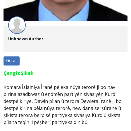
Unknown Author
Gotar
Çengîz Şikak
Komara Îslamiya Îranê pêleka nûya terorê ji bo nav
birina azadixwaz û endmên partiyên siyasiyên Kurd
destpê kiriye. Dawin pîlan û terora Dewleta Îranê ji bo
destpê kirina pêla nûya terorê, hewldana serşûrane û
şikista terora berpisê partiyeka siyasiya Kurd û şiksta
pîlana teqîn li pêşberî partiyeka din bû.