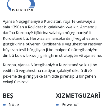
Ajansa Nûçegihaniyê a Kurdistan, roja 1ê Gelawêjê a
sala 1390an a Rojî dest bi çalakiyên xwe kir. Armanc ji
danîna Kurdpayê tijîkirina valahiya nûçegihaniyê li
Kurdistanê bû. Herwisa armanceke din jî veguhestin û
giştgirkirina bûyerên Kurdistanê û veguhestina rastiyên
bûyeran tevlî hûrgiliyan ji bo malper û nûçegihaniyên
din bû ku ew bixwe ji girîngtirîn stratejiyên vê ajansê ne.
Kurdpa, Ajansa Nûçegihaniyê a Kurdistanê ye ku ji bo
vedîtin û veguhestina rastiyan çalakiyê dike û di vê
pêxemê de girîngiyeke tam dide pirensîp û bingehên
exlaqî û mirovî.
BEŞ
XIZMETGUZARÎ
Nûçe
Pêwendî