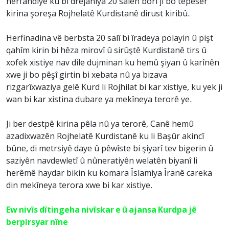
herfandiye ku bi drêjahiya 20 salên borî ji bo tepeser
kirina şoreşa Rojhelatê Kurdistanê dirust kiribû.
Herfinadina vê berbsta 20 salî bi îradeya polayin û pişt
qahîm kirin bi hêza mirovî û sirûştê Kurdistanê tirs û
xofek xistiye nav dile dujminan ku hemû şiyan û karînên
xwe ji bo pêşî girtin bi xebata nû ya bizava
rizgarîxwaziya gelê Kurd li Rojhilat bi kar xistiye, ku yek ji
wan bi kar xistina dubare ya mekîneya terorê ye.
Ji ber destpê kirina pêla nû ya terorê, Canê hemû
azadixwazên Rojhelatê Kurdistanê ku li Başûr akincî
bûne, di metrsiyê daye û pêwîste bi şiyarî tev bigerin û
saziyên navdewletî û nûneratiyên welatên biyanî li
herêmê haydar bikin ku komara Îslamiya Îranê careka
din mekîneya terora xwe bi kar xistiye.
Ew nivîs dîtingeha nivîskar e û ajansa Kurdpa jê
berpirsyar nîne