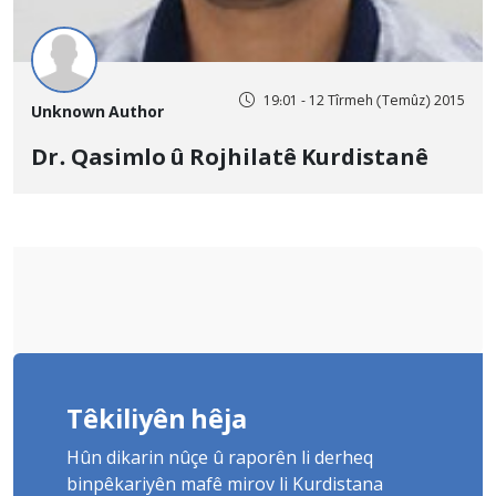
19:01 - 12 Tîrmeh (Temûz) 2015
Unknown Author
Dr. Qasimlo û Rojhilatê Kurdistanê
Têkiliyên hêja
Hûn dikarin nûçe û raporên li derheq
binpêkariyên mafê mirov li Kurdistana