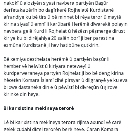
nakokî û aloziyên siyasî navbera partiyên Başûr
derfetaka zêrîn bo dagîrkerê Rojhelatê Kurdistanê
afrandiye ku bê tirs û bê minnet bi rêya teror û maytê
kirina siyasî û emnî li karûbarê Herêmê dîwarekê polayin
navbera gelê Kurd li Rojhelat û hêzêzn pêşmerge dirust
kiriye ku bi dirêjahiya 20 salên borî ji ber parastina
ezmûna Kurdistanê ji hev hatibûne qutkirin.
Bê xemiya desthelata herêmê û partiyên başûr li
hember vê helwîst û kiriyara neteweyî û
kurdperweraneya partyên Rojhelat ji bo bê deng kirina
hêcetên Komara Îslamî cihê pirsyar û dilgranyê ye ku eva
bi xwe dastaneka din e û pêwîstî bi dîvreçûn û şirove
kirinke din heye.
Bi kar xistina mekîneya terorê
Lê bi kar xistina mekîneya terora rijîma axundî vê carê
gelek cudahî digel terorên berê heye. Caran Komara