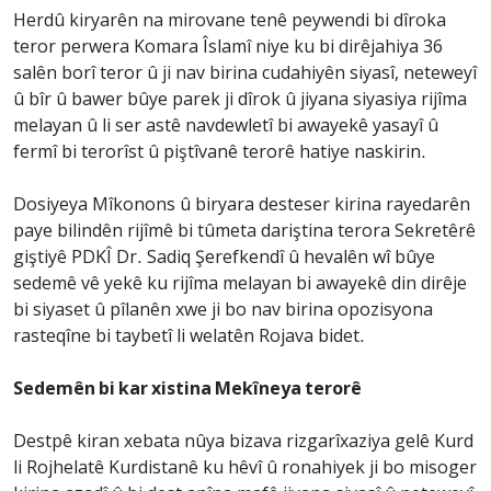
Herdû kiryarên na mirovane tenê peywendi bi dîroka
teror perwera Komara Îslamî niye ku bi dirêjahiya 36
salên borî teror û ji nav birina cudahiyên siyasî, neteweyî
û bîr û bawer bûye parek ji dîrok û jiyana siyasiya rijîma
melayan û li ser astê navdewletî bi awayekê yasayî û
fermî bi terorîst û piştîvanê terorê hatiye naskirin.
Dosiyeya Mîkonons û biryara desteser kirina rayedarên
paye bilindên rijîmê bi tûmeta dariştina terora Sekretêrê
giştiyê PDKÎ Dr. Sadiq Şerefkendî û hevalên wî bûye
sedemê vê yekê ku rijîma melayan bi awayekê din dirêje
bi siyaset û pîlanên xwe ji bo nav birina opozisyona
rasteqîne bi taybetî li welatên Rojava bidet.
Sedemên bi kar xistina Mekîneya terorê
Destpê kiran xebata nûya bizava rizgarîxaziya gelê Kurd
li Rojhelatê Kurdistanê ku hêvî û ronahiyek ji bo misoger