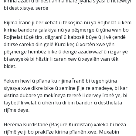
kirina azadî û bi dest anîna mafê jiyana siyasî û neteweyî
bi dest xistye, serde
Rijîma Îranê ji ber xebat û têkoşîna nû ya Rojhelat û kêm
kirina bandora çalakiya nû ya pêşmerge û çûna wan bo
Rojhelat tûşê tirs, dilgranî û kabosê bûye û ji vê çendê
ditirse careka din gelê Kurd keç û xortên xwe yên
pêşmerge hembêz bike û dengê azadîxwazî û rizgariyê
bi awayekê bi hêztir li caran xew û xeyalên wan têk
bidet.
Yekem hewl û pîlana ku rijîma Îranê bi tegehiştina
siyasya xwe dikre bike û zemîne jî je re amadeye, bi kar
xistina dubare ya mekîneya tererê li dervey îranê ye, bi
taybetî li welat û cihên ku di bin bandor û desthelata
rijîme deye.
Herêma Kurdistanê (Başûrê Kurdistan) xaleka bi hêza
rijîmê ye ji bo praktîze kirina pîlanên xwe. Muxabin