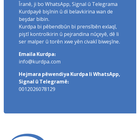
Îranê, ji bo WhatsApp, Signal û Telegrama
Kurdpayê bişînin û di belavkirina wan de
beşdar bibin.
Kurdpa bi pêbendbûn bi prensîbên exlaqî,
piştî kontrolkirin û pejrandina nûçeyê, dê li
ser malper û torên xwe yên civakî biweşîne.
Emaila Kurdpa:
info@kurdpa.com
Hejmara pêwendiya Kurdpa li WhatsApp,
Signal û Telegramê:
0012026078129