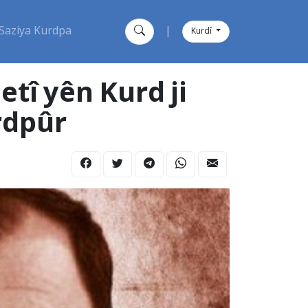
Saziya Kurdpa
|
Kurdî
tî yên Kurd ji
rdpûr