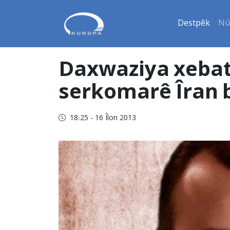
Destpêk
Nû
Daxwaziya xebatk
serkomarê Îran 
18:25 - 16 Îlon 2013