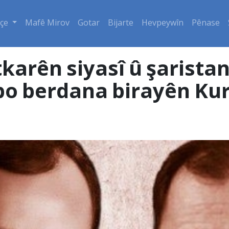
çe
Mafê Mirov
Gotar
Bijarte
Hevpeywîn
Pênase
arên siyasî û şaristane
bo berdana birayên Ku