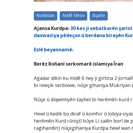
Kurdistan
Mafê Mirov
Bijarte
Ajansa Kurdpa:
30 kes ji xebatkarên şaris
daxwaziya pêdeçon û berdana birayên Ku
Eslê beyannamê:
Berêz Rohanî serkomarê islamiya Îran
Agadar dikin ku midê 6 hey ji girtina 2 jorna
bi rewşik serbixwe, nûçe gihaniya Mukriyan d
Nûçe û diqwimiyên taybet bi herêmên kurd rûn
Hewl û kedik bo diraf û komfor û lobiya siya
herêmên Kurd rûniştî bûye.Li salên borî de pa
ragihandin) nûçegihaniya Kurdpa hewl wan n