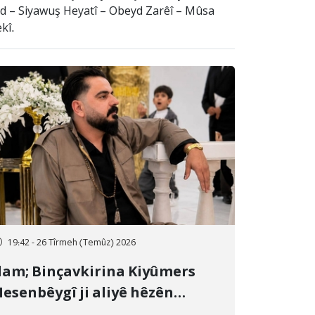
nd – Siyawuş Heyatî – Obeyd Zarêî – Mûsa
kî.
19:42 - 26 Tîrmeh (Temûz) 2026
lam; Binçavkirina Kiyûmers
esenbêygî ji aliyê hêzên
wlehiyê ve û veguhestina wî bo