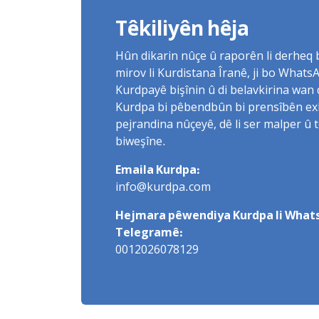
Têkiliyên hêja
Hûn dikarin nûçe û raporên li derheq
mirov li Kurdistana Îranê, ji bo What
Kurdpayê bişînin û di belavkirina wan 
Kurdpa bi pêbendbûn bi prensîbên exlaq
pejrandina nûçeyê, dê li ser malper û 
biweşîne.
Emaila Kurdpa:
info@kurdpa.com
Hejmara pêwendiya Kurdpa li Whats
Telegramê:
0012026078129