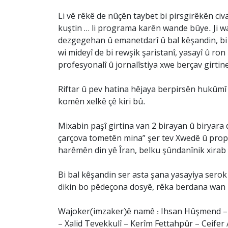
Li vê rêkê de nûçên taybet bi pirsgirêkên civ
kuştin … li programa karên wande bûye. Ji wan
dezgegehan û emanetdarî û bal kêşandin, bi g
wi mideyî de bi rewşik şaristanî, yasayî û r
profesyonalî û jornalîstiya xwe berçav girtin
Riftar û pev hatina hêjaya berpirsên hukûmî t
komên xelkê çê kiri bû.
Mixabin paşî girtina van 2 birayan û biryara 
çarçova tometên mina” şer tev Xwedê û prop
harêmên din yê Îran, belku şûndanînik xirab s
Bi bal kêşandin ser asta şana yasayiya serok
dikin bo pêdeçona dosyê, rêka berdana wan 2 
Wajoker(imzaker)ê namê : Ihsan Hûşmend – K
– Xalid Tevekkulî – Kerîm Fettahpûr – Ceif