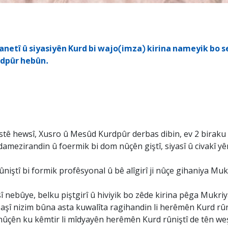
tanetî û siyasiyên Kurd bi wajo(imza) kirina nameyik bo
rdpûr hebûn.
lîstê hewsî, Xusro û Mesûd Kurdpûr derbas dibin, ev 2 biraku l
amezirandin û foermik bi dom nûçên giştî, siyasî û civakî y
iştî bi formik profêsyonal û bê alîgirî ji nûçe gihaniya Mu
sî nebûye, belku piştgirî û hiviyik bo zêde kirina pêga Mukr
şî nizim bûna asta kuwalîta ragihandin li herêmên Kurd rûnişt
ûçên ku kêmtir li mîdyayên herêmên Kurd rûniştî de tên weş