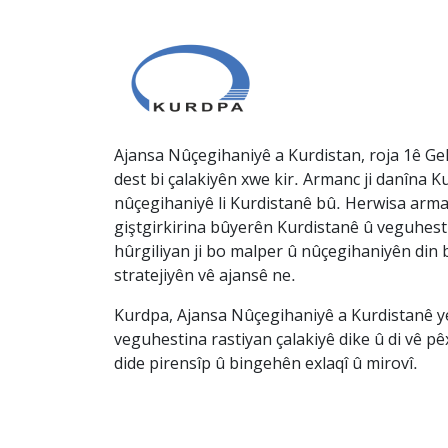
Ajansa Nûçegihaniyê a Kurdistan, roja 1ê Gel
dest bi çalakiyên xwe kir. Armanc ji danîna Ku
nûçegihaniyê li Kurdistanê bû. Herwisa arma
giştgirkirina bûyerên Kurdistanê û veguhesti
hûrgiliyan ji bo malper û nûçegihaniyên din b
stratejiyên vê ajansê ne.
Kurdpa, Ajansa Nûçegihaniyê a Kurdistanê ye 
veguhestina rastiyan çalakiyê dike û di vê p
dide pirensîp û bingehên exlaqî û mirovî.