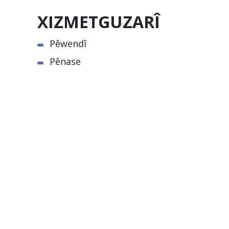
XIZMETGUZARÎ
Pêwendî
Pênase