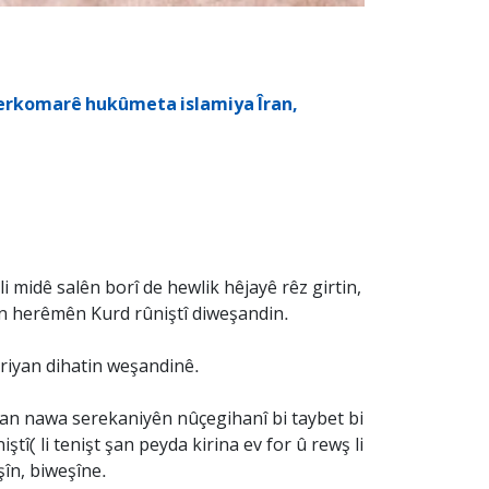
 serkomarê hukûmeta islamiya Îran,
i midê salên borî de hewlik hêjayê rêz girtin,
ên herêmên Kurd rûniştî diweşandin.
kriyan dihatin weşandinê.
iyan nawa serekaniyên nûçegihanî bi taybet bi
î( li tenişt şan peyda kirina ev for û rewş li
în, biweşîne.