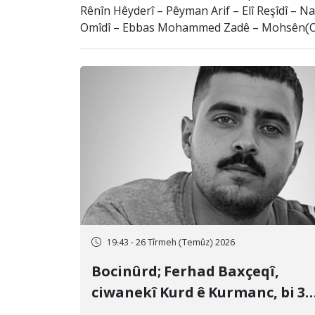
Rênîn Hêyderî – Pêyman Arif – Elî Reşîdî – 
Omîdî – Ebbas Mohammed Zadê – Mohsên(Omî
19:43 - 26 Tîrmeh (Temûz) 2026
Bocinûrd; Ferhad Baxçeqî,
ciwanekî Kurd ê Kurmanc, bi 3
sal girtîgeh û 74 qamçîyan hat