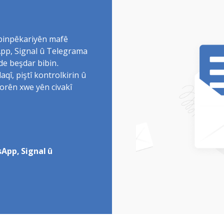
 binpêkariyên mafê
sApp, Signal û Telegrama
de beşdar bibin.
î, piştî kontrolkirin û
torên xwe yên civakî
App, Signal û