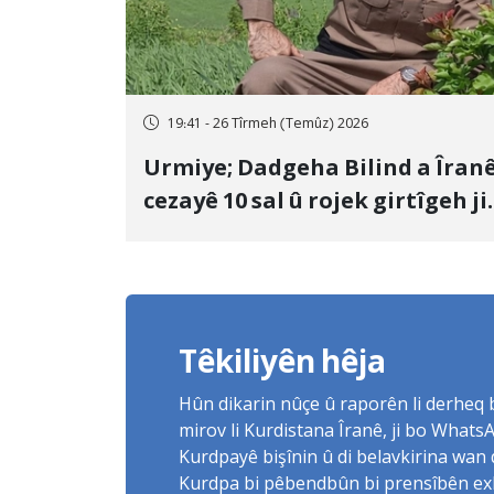
19:41 - 26 Tîrmeh (Temûz) 2026
Urmiye; Dadgeha Bilind a Îran
cezayê 10 sal û rojek girtîgeh ji
bo Yûnis Nebîzade piştrast kir
Têkiliyên hêja
Hûn dikarin nûçe û raporên li derheq
mirov li Kurdistana Îranê, ji bo What
Kurdpayê bişînin û di belavkirina wan 
Kurdpa bi pêbendbûn bi prensîbên exlaq