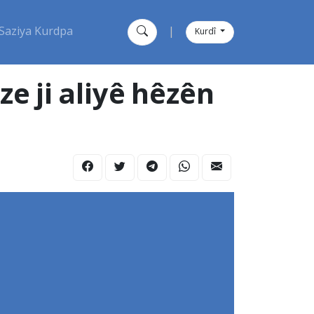
Saziya Kurdpa
|
Kurdî
 ji aliyê hêzên