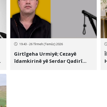
19:43 - 26 Tîrmeh (Temûz) 2026
Girtîgeha Urmiyê; Cezayê
Î
îdamkirinê yê Serdar Qadirî
H
Hate bicîhkirin
e
c