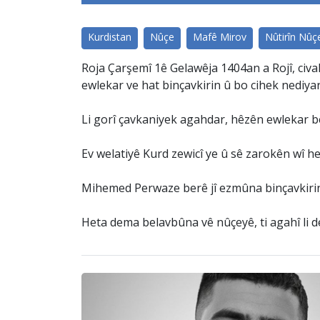
Kurdistan
Nûçe
Mafê Mirov
Nûtirîn Nûç
Roja Çarşemî 1ê Gelawêja 1404an a Rojî, civa
ewlekar ve hat binçavkirin û bo cihek nediya
Li gorî çavkaniyek agahdar, hêzên ewlekar bê
Ev welatiyê Kurd zewicî ye û sê zarokên wî h
Mihemed Perwaze berê jî ezmûna binçavkiri
Heta dema belavbûna vê nûçeyê, ti agahî li 