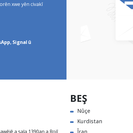
torên xwe yên civakî
App, Signal û
BEŞ
Nûçe
Kurdistan
Îran
awêjê a sala 1390an a Rojî