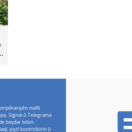
ê
 binpêkariyên mafê
sApp, Signal û Telegrama
de beşdar bibin.
î, piştî kontrolkirin û