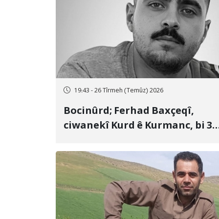
19:43 - 26 Tîrmeh (Temûz) 2026
Bocinûrd; Ferhad Baxçeqî,
ciwanekî Kurd ê Kurmanc, bi 3
sal girtîgeh û 74 qamçîyan hat
cezakirin