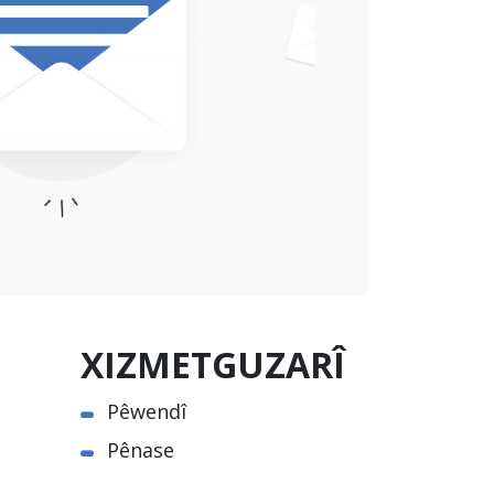
XIZMETGUZARÎ
Pêwendî
Pênase