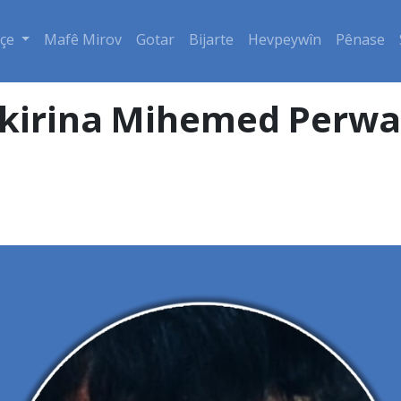
çe
Mafê Mirov
Gotar
Bijarte
Hevpeywîn
Pênase
kirina Mihemed Perwaze