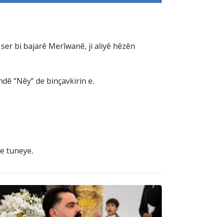
er bi bajarê Merîwanê, ji aliyê hêzên
dê “Nêy” de binçavkirin e.
ze tuneye.