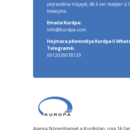
pejrandina nûçeyê, dê li ser malper û 
biweşîne.
Emaila Kurdpa:
info@kurdpa.com
Hejmara pêwendiya Kurdpa li Whats
Telegramê:
0012026078129
Ajansa Nûçegihaniyê a Kurdistan, roja 1ê Gel