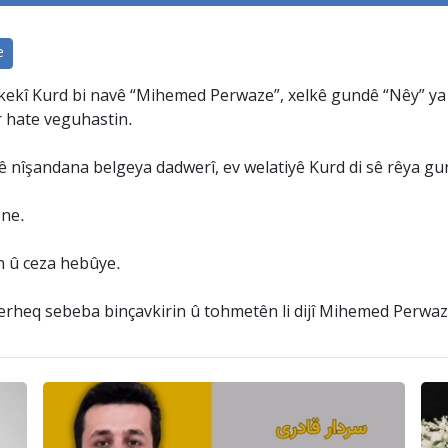
e
kekî Kurd bi navê “Mihemed Perwaze”, xelkê gundê “Nêy” ya s
r hate veguhastin.
 nîşandana belgeya dadwerî, ev welatiyê Kurd di sê rêya gun
ene.
n û ceza hebûye.
derheq sebeba binçavkirin û tohmetên li dijî Mihemed Perwa