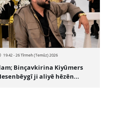
19:42 - 26 Tîrmeh (Temûz) 2026
lam; Binçavkirina Kiyûmers
esenbêygî ji aliyê hêzên
wlehiyê ve û veguhestina wî bo
ihekî nediyar