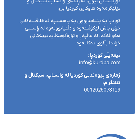
کوردستانی ئێران، لە ڕێگەی واتساپ، سیگناڵ و
تێلێگرامەوە هاوکاری کوردپا بن.
کوردپا بە پێبەندبوون بە پرەنسیپە ئەخلاقییەکانی
خۆی پاش لێکۆڵینەوە و دڵنیابوونەوە لە ڕاستیی
هەواڵەکە، لە ماڵپەڕ و تۆڕەکۆمەڵایەتییەکانی
خۆیدا بڵاوی دەکاتەوە.
ئیمەیڵی کوردپا:
info@kurdpa.com
ژمارەی پێوەندیی کوردپا لە واتساپ، سیگناڵ و
تێلێگرام:
0012026078129