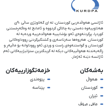
ئاژانسی هەواڵدەریی کوردستان، لە ١ی گەلاوێژی ساڵی ٩٠ی
هەتاوییەوە دەستی بە چالاکی کردووە و ئامانج لە وەگەڕخستنی
كوردپا، پڕكردنەوەی ئەو بۆشایییە هەواڵدەرییە وردەیە لە
كوردستان. هەروەها سەرتاسەری و گشتگیركردنی ڕووداوەكانی
كوردستان و گواستنەوەی ڕاست و وردی ئەو ڕووداوانە بۆ ماڵپەڕ و
ڕاگەیەندنە هەواڵییەكانی دیكە لە گرینگترین ستراتیژییەكانی ئەم
ئاژانسە دێنە ئەژمار.
بەشەکان
خزمەتگوزارییەکان
هەواڵ
پێوەندی
کوردستان
پێناسە
ئێران
مافی مرۆڤ