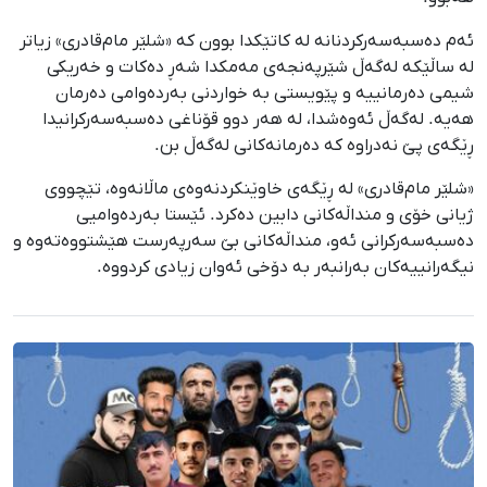
ئەم دەسبەسەرکردنانە لە کاتێکدا بوون کە «شلێر مام‌قادری» زیاتر
لە ساڵێکە لەگەڵ شێرپەنجەی مەمکدا شەڕ دەکات و خەریکی
شیمی دەرمانییە و پێویستی بە خواردنی بەردەوامی دەرمان
هەیە. لەگەڵ ئەوەشدا، لە هەر دوو قۆناغی دەسبەسەرکرانیدا
ڕێگەی پێ نەدراوە کە دەرمانەکانی لەگەڵ بن.
«شلێر مام‌قادری» لە ڕێگەی خاوێنکردنەوەی ماڵانەوە، تێچووی
ژیانی خۆی و منداڵەکانی دابین دەکرد. ئێستا بەردەوامیی
دەسبەسەرکرانی ئەو، منداڵەکانی بێ سەرپەرست هێشتووەتەوە و
نیگەرانییەکان بەرانبەر بە دۆخی ئەوان زیادی کردووە.