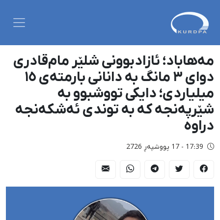
مەهاباد؛ ئازادبوونی شلێر مام‌قادری
دوای ٣ مانگ بە دانانی بارمتەی ١٥
میلیاردی؛ دایکی تووشبوو بە
شێرپەنجە کە بە توندی ئەشکەنجە
دراوە
17:39 - 17 پووشپەڕ 2726