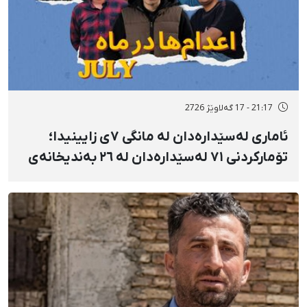
21:17 - 17 گەلاوێژ 2726
ئاماری لەسێدارەدان لە مانگی ٧ی زایینیدا؛
تۆمارکردنی ٧١ لەسێدارەدان لە ٢٦ بەندیخانەی
ئێراندا؛ لەسێدارەدانی ٧ بەندکراوی سیاسی لە
شوێنی نادیار و لەبەر چاوی خەڵکەوە