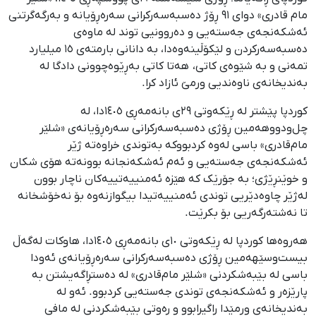
مام قادری» دوای ٩١ ڕۆژ دەسبەسەرکرانی سەرەڕۆیانە و بەرگەگرتنی
ئەشکەنجەی جەستەیی و دەروونیی توند لە ماوەی
دەسبەسەرکردن و لێکۆڵینەوەدا، بە دانانی بارمتەی ١٥ میلیارد
تمەنی و بە شێوەی کاتی، هەتا کاتی بەڕێوەچوونی دادگا لە
بەندیخانەی ناوەندیی ورمێ ئازاد کرا.
کوردپا پێشتر لە ڕێکەوتی ٢٩ی بانەمەڕی ١٤٠٥دا، لە
چل‌ودووهەمین ڕۆژی دەسبەسەرکرانی سەرەڕۆیانەی «شلێر
مام‌قادری» باسی لەوە کردبووکە بەتوندی خراوەتە ژێر
ئەشکەنجەی جەستەیی و ئەم ئەشکەنجانە بوونەتە هۆی شکان
و خوێنڕێژی؛ بە جۆرێک کە هێزە ئەمنییەتییەکان ناچار بوون
لەژێر چاوەدێریی توندی ئەمنییەتیدا بیگوازنەوە بۆ نەخۆشخانە
تا نەشتەرگەریی بۆ بکرێت.
هەروەها کوردپا لە ڕێکەوتی ١٠ی بانەمەڕی ١٤٠٥دا، هاوکات لەگەڵ
بیست‌وسێهەمین ڕۆژی دەسبەسەرکرانی سەرەڕۆیانەی ئەودا
باسی لە بێبەشکردنی «شلێر مام‌قادری» لە دەستڕاگەیشتن بە
پارێزەر و ئەشکەنجەی توندی جەستەیی کردبوو. ئەو لە
بەندیخانەی ورمێدا ڕاگیرابوو و ڕەوتی بێبەشکردنی لە مافی