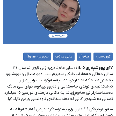
کوردستان
هەواڵ
مافی مرۆڤ
نوێترین هەواڵ
١٧ی پووشپەڕی ١٤٠٥؛
«شلێر مام‌قادری» ژنی لاوی تەمەن ٣٤
ساڵی خەڵکی مەهاباد، دایکی سەرپەرستی دوو منداڵ و تووشبوو
بە شێرپەنجە کە لە ماوەی دەسبەسەرکرانیدا خرابووە ژێر
ئەشکەنجەی توندی جەستەیی و دەروونییەوە، دوای سێ مانگ
دەسبەسەرکرانی سەرەڕۆیانە بە دانانی بارمتەی قورسی ١٥ میلیارد
تمەنی بە شێوەی کاتی لە بەندینخانەی ناوەندیی ورمێ ئازاد کرا.
سەرچاوەیەکی ئاگادار وێڕای پشتڕاستکردنەوەی ئەم هەواڵە بە
کوردپای ڕاگەیاند؛ ڕۆژی سێشەممە ١٦ی پووشپەڕی ١٤٠٥، «شلێر