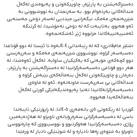
دەستڕاگەیشتن بە پارێزەر، چاوپێکەوتن و پەیوەندی لەگەڵ
منداڵەکانی بەردەوام بوو. بە سەرنجدان بە تووشبوونی بە
شێرپەنجەی مەمک، نیگەرانیی جیددیی لەسەر دۆخی جەستەیی
ئەو هەبوو، بەتایبەت کە لە دۆخی نەخۆشیدا، لە گرتنگە
ئەمنییەتییەکاندا خرابووە ژێر ئەشکەنجەوە.
«شلێر مام‌قادری» کە لە ڕێبەندانی ١٤٠٤ـەوە تا ئێستا لە دوو قۆناغدا
دەسبەسەر کراوە، تووشبووی شێرپەنجەی مەمکە و سەرپەرستی
دوو کچەکەی خۆیەتی کە یەکێکیان ساوایە. لەگەڵ ئەوەشدا، لە
هەر دوو قۆناغی دەسبەسەرکرانیدا لە دەستڕاگەیشتن بە پارێزەر،
دەرمان و چاوپێکەوتن لەگەڵ بنەماڵەکەی بێبەش کراوە و
منداڵەکانی بێ سەرپەرست ماونەتەوە. ئەو لە ماوەی
دەسبەسەرکرانەکانیدا تەنیا پەیوەندیگەلێکی کورتی لەگەڵ
بنەماڵەکەیدا هەبووە.
کوردپا لە ڕێکەوتی ٥ی بانەمەڕی ١٤٠٥دا، لە ڕاپۆرتێکی تایبەتدا
باسی لە دەسبەسەرکرانی سەرەڕۆیانەی ناوبراو لە هەژدەیەمین
ڕۆژی دەسبەسەرکرانیدا هەوکردبوو و نووسیبووی کە چارەنووسی
ناوبراو بە شێوەی ڕەها نادیارە و لە شوێنێکی نادیار لە ورمێدا