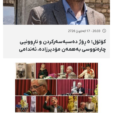
20:33 - 17 گەلاوێژ 2726
کۆتۆل؛ ٥ ڕۆژ دەسبەسەرکردن و ناڕوونیی
چارەنووسی بەهمەن مۆدیرزادە، ئەندامی
شۆرای شار، بەهۆی بڵاوکردنەوەی ستۆرییەک
لە دژی لەسێدارەدان