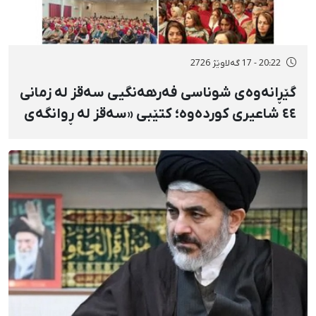
20:22 - 17 گەلاوێژ 2726
گێڕانەوەی شوناسی فەرهەنگیی سەقز لە زمانی
٤٤ شاعیری کوردەوە؛ کتێبی «سەقز لە ڕوانگەی
شاعیراندا» پەردەی لەسەر لادرا