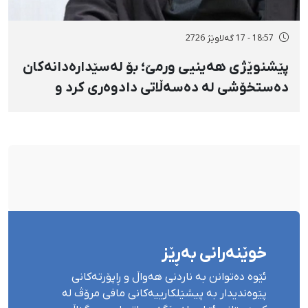
18:57 - 17 گەلاوێژ 2726
پێشنوێژی هەینیی ورمێ؛ بۆ لەسێدارەدانەکان
دەستخۆشی لە دەسەڵاتی دادوەری کرد و
دژابەرانی «نا بۆ لەسێدارەدان»ی بە «نەزانکاری
مۆدێڕن» وەسف کرد
خوێنەرانی بەڕێز
ئێوە دەتوانن بە ناردنی هەواڵ و ڕاپۆرتەکانی
پێوەندیدار بە پیشێلکارییەکانی مافی مرۆڤ لە