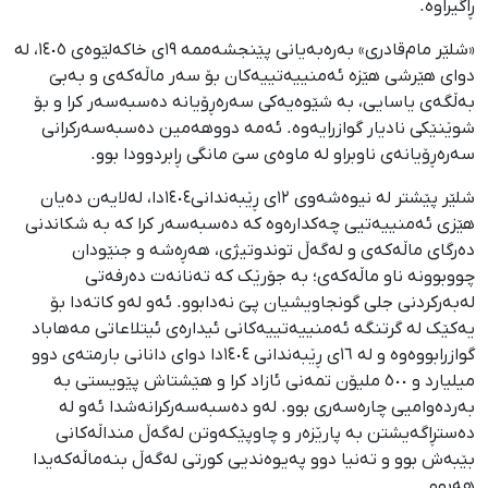
ڕاگیراوە.
«شلێر مام‌قادری» بەرەبەیانی پێنجشەممە ١٩ی خاکەلێوەی ١٤٠٥، لە
دوای هێرشی هێزە ئەمنییەتییەکان بۆ سەر ماڵەکەی و بەبێ
بەڵگەی یاسایی، بە شێوەیەکی سەرەڕۆیانە دەسبەسەر کرا و بۆ
شوێنێکی نادیار گوازرایەوە. ئەمە دووهەمین دەسبەسەرکرانی
سەرەڕۆیانەی ناوبراو لە ماوەی سێ مانگی ڕابردوودا بوو.
شلێر پێشتر لە نیوەشەوی ١٢ی ڕێبەندانی١٤٠٤دا، لەلایەن دەیان
هێزی ئەمنییەتیی چەکدارەوە کە دەسبەسەر کرا کە بە شکاندنی
دەرگای ماڵەکەی و لەگەڵ توندوتیژی، هەڕەشە و جنێودان
چووبوونە ناو ماڵەکەی؛ بە جۆرێک کە تەنانەت دەرفەتی
لەبەرکردنی جلی گونجاویشیان پێ نەدابوو. ئەو لەو کاتەدا بۆ
یەکێک لە گرتنگە ئەمنییەتییەکانی ئیدارەی ئیتلاعاتی مەهاباد
گوازرابووەوە و لە ١٦ی ڕێبەندانی ١٤٠٤دا دوای دانانی بارمتەی دوو
میلیارد و ٥٠٠ ملیۆن تمەنی ئازاد کرا و هێشتاش پێویستی بە
بەردەوامیی چارەسەری بوو. لەو دەسبەسەرکرانەشدا ئەو لە
دەستڕاگەیشتن بە پارێزەر و چاوپێکەوتن لەگەڵ منداڵەکانی
بێبەش بوو و تەنیا دوو پەیوەندیی کورتی لەگەڵ بنەماڵەکەیدا
هەبوو.