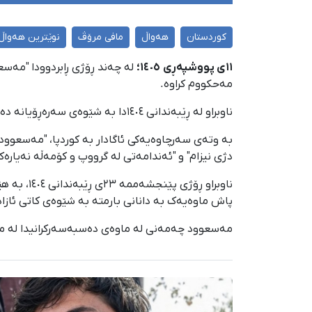
کوردستان
هەواڵ
مافی مرۆڤ
نوێترین هەواڵ
١١ی پووشپەڕی
١٤٠٥؛
مەحکووم کراوە.
ناوبراو لە ڕێبەندانی ١٤٠٤دا بە شێوەی سەرەڕۆیانە دەسبەسەر کرابوو و دوای ماوەیەک بە دانانی بارمتە بە شێوەی کاتی ئازاد کرابوو.
دژی نیزام" و "ئەندامەتی لە گرووپ و کۆمەڵە نەیارەکانی وڵات" لەلایەن دادگای 
ناوبراو 
پاش ماوەیەک بە دانانی بارمتە بە شێوەی کاتی ئازاد 
مەسعوود چەمەنی لە ماوەی دەسبەسەرکرانیدا لە ما