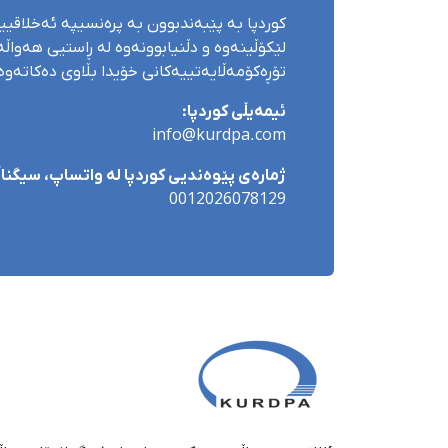
کوردپا بە پێبەندبوون بە پرەنسیپە ئەخلاقی
لێکۆڵینەوە و دڵنیابوونەوە لە ڕاستیی هەواڵەک
تۆڕەکۆمەڵایەتییەکانی خۆیدا بڵاوی دەکاتەوە
ئیمەیڵی کوردپا:
info@kurdpa.com
ژمارەی پێوەندیی کوردپا لە واتساپ، سیگناڵ 
0012026078129