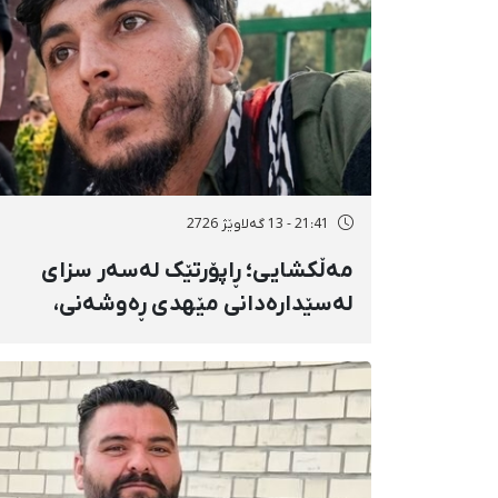
21:41 - 13 گەلاوێژ 2726
مەڵکشایی؛ ڕاپۆرتێک لەسەر سزای
لەسێدارەدانی مێهدی ڕەوشەنی،
دەسبەسەرکراوی مانگی بەفرانبار، بە
تۆمەتی "موحاربە"