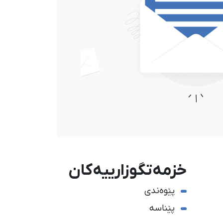
خزمەتگوزارییەکان
پێوەندی
پێناسە