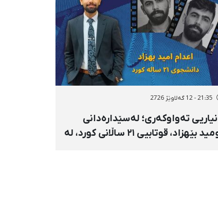
21:35 - 12 گەلاوێژ 2726
نیاریی تەواوکەری؛ لەسێدارەدانی
ئومید بێهزاد، قوتابیی ۲۱ ساڵانی کورد، لە
ێنێکی نادیار و بێسەروشوێنکردنی
رەملێی تەرمەکەی