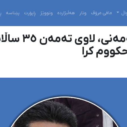
اڵ
مافی مرۆڤ
وتار
هەڵبژاردە
وتووێژ
ڕاپۆرت
پێناسە
ڕ