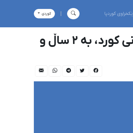
ێکخراوی کوردپا
|
كوردی
بۆکان؛ مەسعوود چەمەنی، لاوی تەمەن ٣٥ ساڵانی کورد، بە ٢ ساڵ و