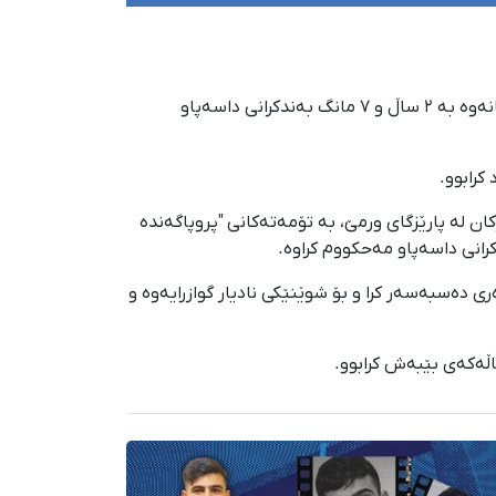
لە چەند ڕۆژی ڕابردوودا "مەسعوود چەمەنی"، هاووڵاتیی خەڵکی بۆکان، لەلایەن دادگای ئینقلابی بۆکانەوە بە ٢ ساڵ و ٧ مانگ بەندکرانی داسەپاو
اڵەی کوردی خەڵکی گوندی "برایماوا"ی بۆکان لە پارێزگای ورمێ، بە تۆمەتەکانی "پروپاگەندە
دانی سزای دادوەری دەسبەسەر کرا و بۆ شوێنێکی نادیار گوازرایەوە و
ڵەکەی بێبەش کرابوو.