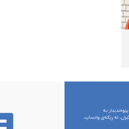
پێوەندیدار بە
ران، لە ڕێگەی واتساپ،