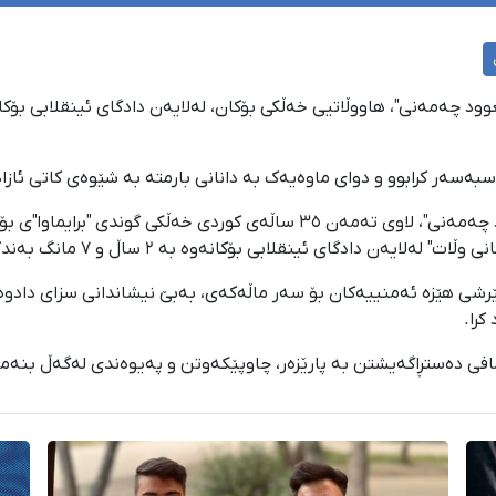
بە وتەی سەرچاوەیەکی ئاگادار بە کوردپا، "مەسعوود چەمەنی"، لاوی تەمەن ٣٥ س
ئینقلابی بۆکانەوە بە ٢ ساڵ و ٧ مانگ بەندکرانی داسەپاو مەحکووم کراوە.
ڕۆژی پێنجشەممە ٢٣ی ڕێبەندانی ١٤٠٤، بە هێرشی هێزە ئەمنییەکان بۆ سەر ماڵەکەی، بەبێ نیشان
کرا.
فی دەستڕاگەیشتن بە پارێزەر، چاوپێکەوتن و پەیوەندی لەگەڵ بنەما