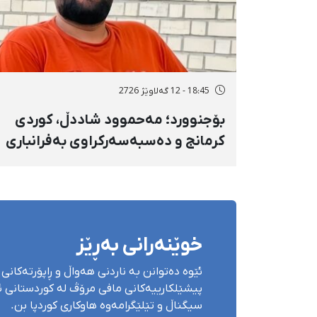
18:45 - 12 گەلاوێژ 2726
بۆجنوورد؛ مەحموود شاددڵ، کوردی
کرمانج و دەسبەسەرکراوی بەفرانباری
۱۴۰۴، بە ۳ ساڵ بەندکرانی داسەپاو
مەحکووم کرا
خوێنەرانی بەڕێز
ئێوە دەتوانن بە ناردنی هەواڵ و ڕاپۆرتەکانی 
پیشێلکارییەکانی مافی مرۆڤ لە کوردستانی ئێ
سیگناڵ و تێلێگرامەوە هاوکاری کوردپا بن.