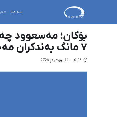
سەرەتا
هەو
٧ مانگ بەندکران مەحکووم کرا
10:26 - 11 پووشپەڕ 2726