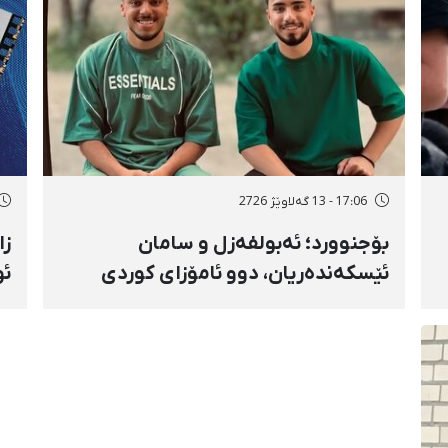
17:06 - 13 گەلاوێژ 2726
بۆجنوورد؛ ئەبولفەزل و سامان
زا
ئێسکەندەریان، دوو ئامۆزای کوردی
کرمانج و دەسبەسەرکراوی بەفرانبار،
شو
سزای بەندکران، قامچی و سزای
زۆ
نەختییان بەسەردا سەپێندرا