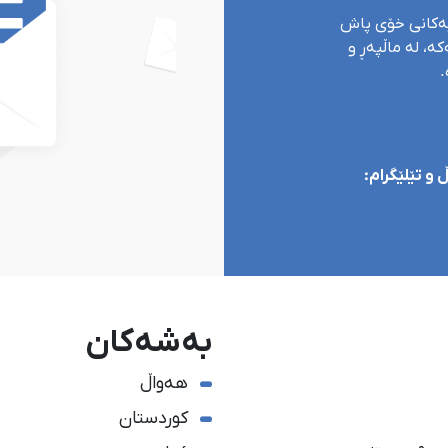
یەکانی خۆی پاش
ە، لە ماڵپەڕ و
.
و تێلێگرام:
بەشەکان
هەواڵ
کوردستان