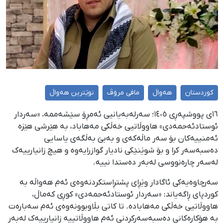
کوردستان
هەواڵ
مافی مرۆڤ
نوێترین هەواڵ
١٦ی پووشپەڕی ١٤٠٥؛ سەرلەبەیانیی ئەمڕۆ سێشەممە، «سەردار
ئوستادئەحمەدی» هاووڵاتیی خەڵکی مەهاباد، بە هێرشی هێزە
ئەمنییەکان بۆ سەر ماڵەکەی و بەبێ بەڵگەی یاسایی
دەسبەسەر کرا و بۆ شوێنێکی نادیار گوازرایەوە و هیچ زانیارییەک
لەسەر چارەنووسی لەبەر دەستدا نییە.
سەرچاوەیەکی ئاگادار وێڕای پشتڕاستکردنەوەی ئەم هەواڵە بە
کوردپای ڕاگەیاند: «سەردار ئوستادئەحمەدی» کوڕی کەماڵ،
هاووڵاتیی خەڵکی مەهابادە. تا کاتی بڵاوبوونەوەی ئەم سەبارەت
بە هۆکارەکانی دەسبەسەرکردنی ئەم هاووڵاتییە زانیارییەک لەبەر