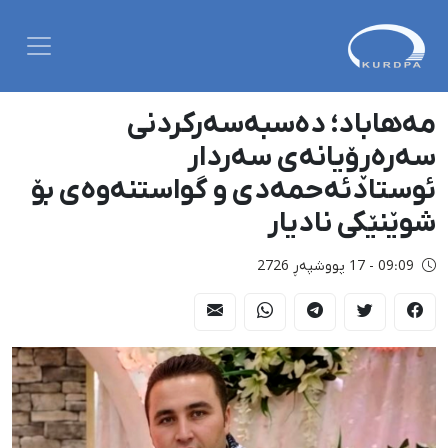
مەهاباد؛ دەسبەسەرکردنی
سەرەڕۆیانەی سەردار
ئوستادئەحمەدی و گواستنەوەی بۆ
شوێنێکی نادیار
09:09 - 17 پووشپەڕ 2726