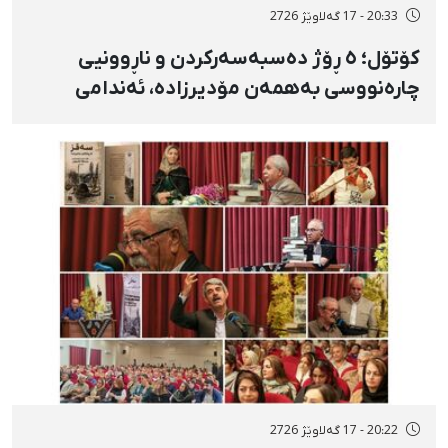
20:33 - 17 گەلاوێژ 2726
کۆتۆل؛ ٥ ڕۆژ دەسبەسەرکردن و ناڕوونیی
چارەنووسی بەهمەن مۆدیرزادە، ئەندامی
شۆرای شار، بەهۆی بڵاوکردنەوەی ستۆرییەک
لە دژی لەسێدارەدان
20:22 - 17 گەلاوێژ 2726