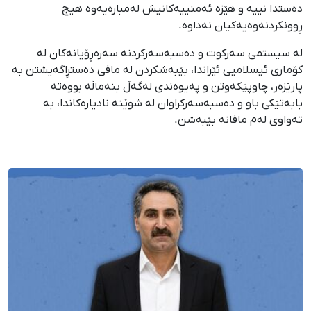
دەستدا نییە و هێزە ئەمنییەکانیش لەمبارەیەوە هیچ
ڕوونکردنەوەیەکیان نەداوە.
لە سیستمی سەرکوت و دەسبەسەرکردنە سەرەڕۆیانەکان لە
کۆماری ئیسلامیی ئێراندا، بێبەشکردن لە مافی دەستڕاگەیشتن بە
پارێزەر، چاوپێکەوتن و پەیوەندی لەگەڵ بنەماڵە بووەتە
بابەتێکی باو و دەسبەسەرکراوان لە شوێنە نادیارەکاندا، بە
تەواوی لەم مافانە بێبەشن.