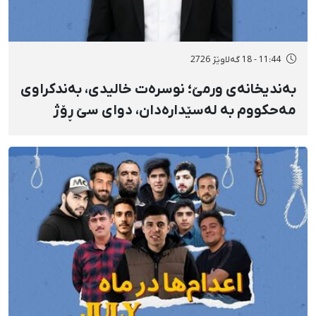
11:44 - 18 گەلاوێژ 2726
بەندیخانەی ورمێ؛ نوسرەت خالیدی، بەندکراوی
مەحکووم بە لەسێدارەدان، دوای سێ ڕۆژ
ئازاری دڵ و گواستنەوەی درەنگوەخت بۆ
نەخۆشخانە گیانی لەدەست دا