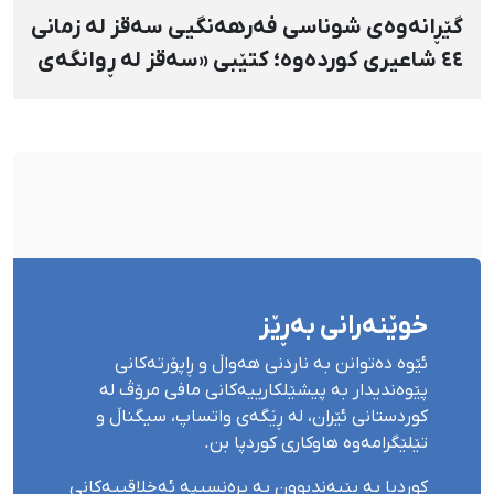
گێڕانەوەی شوناسی فەرهەنگیی سەقز لە زمانی
٤٤ شاعیری کوردەوە؛ کتێبی «سەقز لە ڕوانگەی
شاعیراندا» پەردەی لەسەر لادرا
خوێنەرانی بەڕێز
ئێوە دەتوانن بە ناردنی هەواڵ و ڕاپۆرتەکانی
پێوەندیدار بە پیشێلکارییەکانی مافی مرۆڤ لە
کوردستانی ئێران، لە ڕێگەی واتساپ، سیگناڵ و
تێلێگرامەوە هاوکاری کوردپا بن.
کوردپا بە پێبەندبوون بە پرەنسیپە ئەخلاقییەکانی