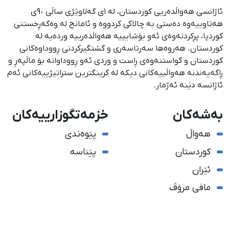
ئاژانسی هەواڵدەریی کوردستان، لە ١ی گەلاوێژی ساڵی ٩٠ی
هەتاوییەوە دەستی بە چالاکی کردووە و ئامانج لە وەگەڕخستنی
كوردپا، پڕكردنەوەی ئەو بۆشایییە هەواڵدەرییە وردەیە لە
كوردستان. هەروەها سەرتاسەری و گشتگیركردنی ڕووداوەكانی
كوردستان و گواستنەوەی ڕاست و وردی ئەو ڕووداوانە بۆ ماڵپەڕ و
ڕاگەیەندنە هەواڵییەكانی دیكە لە گرینگترین ستراتیژییەكانی ئەم
ئاژانسە دێنە ئەژمار.
بەشەکان
خزمەتگوزارییەکان
هەواڵ
پێوەندی
کوردستان
پێناسە
ئێران
مافی مرۆڤ