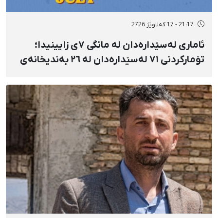
21:17 - 17 گەلاوێژ 2726
ئاماری لەسێدارەدان لە مانگی ٧ی زایینیدا؛
تۆمارکردنی ٧١ لەسێدارەدان لە ٢٦ بەندیخانەی
ئێراندا؛ لەسێدارەدانی ٧ بەندکراوی سیاسی لە
شوێنی نادیار و لەبەر چاوی خەڵکەوە