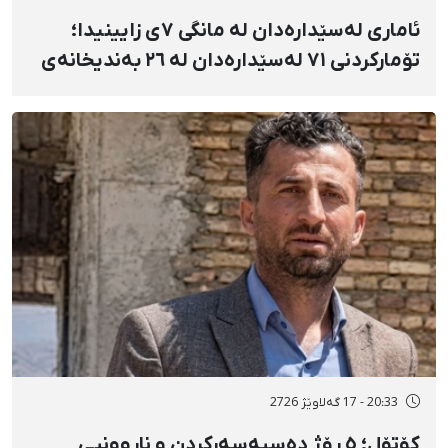
ئاماری لەسێدارەدان لە مانگی ٧ی زایینیدا؛
تۆمارکردنی ٧١ لەسێدارەدان لە ٢٦ بەندیخانەی
ئێراندا؛ لەسێدارەدانی ٧ بەندکراوی سیاسی لە
شوێنی نادیار و لەبەر چاوی خەڵکەوە
20:33 - 17 گەلاوێژ 2726
کۆتۆل؛ ٥ ڕۆژ دەسبەسەرکردن و ناڕوونیی