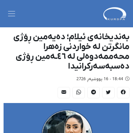
بەندیخانەی ئیلام؛ دەیەمین ڕۆژی
مانگرتن لە خواردنی زەهرا
محەممەدوەلی لە ٤٦ـەمین ڕۆژی
دەسبەسەرکرانیدا
18:44 - 16 پووشپەڕ 2726