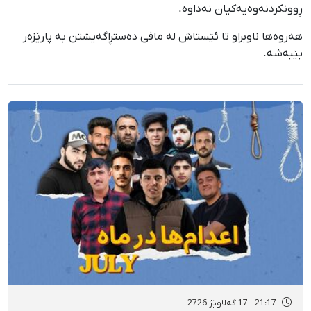
ڕوونکردنەوەیەکیان نەداوە.
هەروەها ناوبراو تا ئێستاش لە مافی دەستڕاگەیشتن بە پارێزەر
بێبەشە.
21:17 - 17 گەلاوێژ 2726