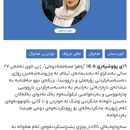
کوردستان
هەواڵ
مافی مرۆڤ
نوێترین هەواڵ
١٦ی پووشپەڕی ١٤٠٥؛
"زەهرا محەممەدوەلی"، ژنی لاوی تەمەن ٢٧
ساڵی بەندکراو لە بەندیخانەی ئیلام، لە چل‌وشەشەمین ڕۆژی
دەسبەسەرکردنی زۆرەملێ و ناڕوونیدا، نزیکەی دوو حەفتەیە بە
نیشانەی ناڕەزایەتی بەرانبەر بە دەسبەسەرکردن، ناڕوونیی
چارەنووسی و بەردەوامیی لێکۆڵینەوە یەک لەدوای یەکەکان
دەستی داوەتە مانگرتنی وشک لە خواردن و تا کاتی بڵاوبوونەوەی
ئەم ڕاپۆرتە، مانگرتنەکەی بۆ ڕوونکردنەوەی دۆخی هێشتا
بەردەوامە.
سەرچاوەیەکی ئاگادار وێڕای پشتڕاستکردنەوەی ئەم هەواڵە بە