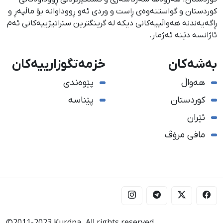
كوردستان و گواستنەوەی ڕاست و وردی ئەو ڕووداوانە بۆ ماڵپەڕ و
ڕاگەیەندنە هەواڵییەكانی دیكە لە گرینگترین ستراتیژییەكانی ئەم
ئاژانسە دێنە ئەژمار.
بەشەکان
خزمەتگوزارییەکان
هەواڵ
پێوەندی
کوردستان
پێناسە
ئێران
مافی مرۆڤ
©2011-2023 Kurdpa. All rights reserved