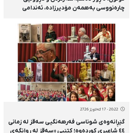
چارەنووسی بەهمەن مۆدیرزادە، ئەندامی
شۆرای شار، بەهۆی بڵاوکردنەوەی ستۆرییەک
لە دژی لەسێدارەدان
20:22 - 17 گەلاوێژ 2726
گێڕانەوەی شوناسی فەرهەنگیی سەقز لە زمانی
٤٤ شاعیری کوردەوە؛ کتێبی «سەقز لە ڕوانگەی