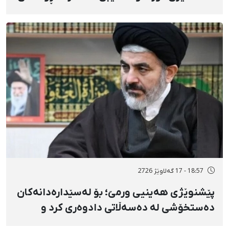
شاعیراندا» پەردەی لەسەر لادرا
18:57 - 17 گەلاوێژ 2726
پێشنوێژی هەینیی ورمێ؛ بۆ لەسێدارەدانەکان
دەستخۆشی لە دەسەڵاتی دادوەری کرد و
دژابەرانی «نا بۆ لەسێدارەدان»ی بە «نەزانکاری