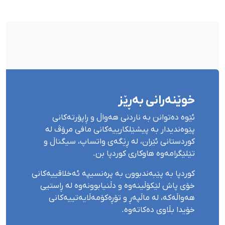
مۆدێڕن» وەسف کرد
خوێنەرانی بەڕێز
ئێوە دەتوانن بە ناردنی هەواڵ و ڕاپۆرتەکانی
پێوەندیدار بە پیشێلکارییەکانی مافی مرۆڤ لە
کوردستانی ئێران، لە ڕێگەی واتساپ، سیگناڵ و
تێلێگرامەوە هاوکاری کوردپا بن.
کوردپا بە پێبەندبوون بە پرەنسیپە ئەخلاقییەکانی
خۆی پاش لێکۆڵینەوە و دڵنیابوونەوە لە ڕاستیی
هەواڵەکە، لە ماڵپەڕ و تۆڕەکۆمەڵایەتییەکانی
خۆیدا بڵاوی دەکاتەوە.