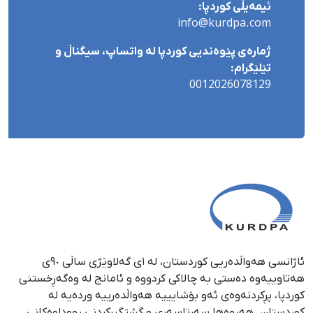
ئیمەیڵی کوردپا:
info@kurdpa.com
ژمارەی پێوەندیی کوردپا لە واتساپ، سیگناڵ و
تێلێگرام:
0012026078129
ئاژانسی هەواڵدەریی کوردستان، لە ١ی گەلاوێژی ساڵی ٩٠ی
هەتاوییەوە دەستی بە چالاکی کردووە و ئامانج لە وەگەڕخستنی
كوردپا، پڕكردنەوەی ئەو بۆشایییە هەواڵدەرییە وردەیە لە
كوردستان. هەروەها سەرتاسەری و گشتگیركردنی ڕووداوەكانی