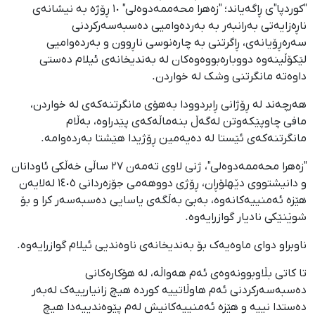
"کوردپا"ی ڕاگەیاند؛ "زەهرا محەممەدوەلی" ١٠ ڕۆژە بە نیشانەی
ناڕەزایەتی بەرانبەر بە بەردەوامیی دەسبەسەرکردنی
سەرەڕۆیانەی، ڕاگرتنی بە چارەنوسی ناڕوون و بەردەوامیی
لێکۆڵینەوە دووبارەبووەوەکان لە بەندیخانەی ئیلام دەستی
داوەتە مانگرتنی وشک لە خواردن.
هەرچەند لە ڕۆژانی ڕابردوودا بەهۆی مانگرتنەکەی لە خواردن،
مافی چاوپێکەوتن لەگەڵ بنەماڵەکەی پێدراوە، بەڵام
مانگرتنەکەی ئێستا لە دەیەمین ڕۆژیدا هێشتا بەردەوامە.
"زەهرا محەممەدوەلی"، ژنی لاوی تەمەن ٢٧ ساڵی خەڵکی ئاودانان
و دانیشتووی دێهلۆڕان، ڕۆژی دووهەمی جۆزەردانی ١٤٠٥ لەلایەن
هێزە ئەمنییەکانەوە، بەبێ بەڵگەی یاسایی دەسبەسەر کرا و بۆ
شوێنێکی نادیار گوازرایەوە.
ناوبراو دوای ماوەیەک بۆ بەندیخانەی ناوەندیی ئیلام گوازرایەوە.
تا کاتی بڵاوبوونەوەی ئەم هەواڵە، لە هۆکارەکانی
دەسبەسەرکردنی ئەم هاوڵاتییە کوردە هیچ زانیارییەک لەبەر
دەستدا نییە و هێزە ئەمنییەکانیش لەم پێوه‌ندییەدا هیچ