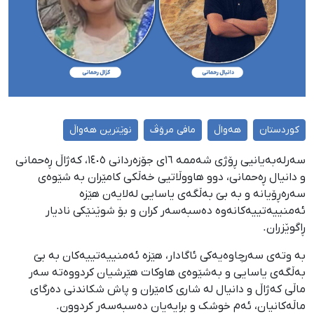
کوردستان
هەواڵ
مافی مرۆڤ
نوێترین هەواڵ
سەرلەبەیانیی ڕۆژی شەممە ١٦ی جۆزەردانی ١٤٠٥، کەژاڵ ڕەحمانی
و دانیال ڕەحمانی، دوو هاووڵاتیی خەڵكی کامێران بە شێوەی
سەرەڕۆیانە و بە بێ بەڵگەی یاسایی لەلایەن هێزە
ئەمنییەتییەکانەوە دەسبەسەر کران و بۆ شوێنێکی نادیار
ڕاگوێزران.
بە وتەی سەرچاوەیەکی ئاگادار، هێزە ئەمنییەتییەکان بە بێ
بەڵگەی یاسایی و بەشێوەی هاوکات هێرشیان کردووەتە سەر
ماڵی کەژاڵ و دانیال لە شاری کامێران و پاش شکاندنی دەرگای
ماڵەکانیان، ئەم خوشک و برایەیان دەسبەسەر کردوون.