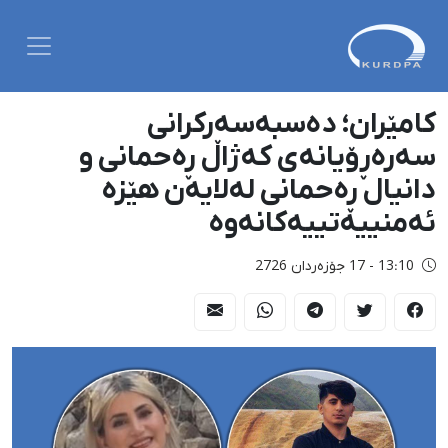
کامێران؛ دەسبەسەرکرانی
سەرەڕۆیانەی کەژاڵ ڕەحمانی و
دانیال ڕەحمانی لەلایەن هێزە
ئەمنییەتییەکانەوە
13:10 - 17 جۆزەردان 2726