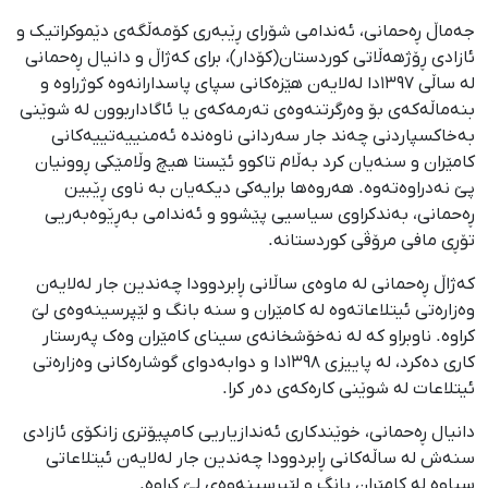
جەماڵ ڕەحمانی، ئەندامی شۆرای ڕێبەری کۆمەڵگەی دێموکراتیک و
ئازادی ڕۆژهەڵاتی کوردستان(کۆدار)، برای کەژاڵ و دانیال ڕەحمانی
لە ساڵی ١٣٩٧دا لەلایەن هێزەکانی سپای پاسدارانەوە کوژراوە و
بنەماڵەکەی بۆ وەرگرتنەوەی تەرمەکەی یا ئاگاداربوون لە شوێنی
بەخاکسپاردنی چەند جار سەردانی ناوەندە ئەمنییەتییەکانی
کامێران و سنەیان کرد بەڵام تاکوو ئێستا هیچ وڵامێکی ڕوونیان
پێ نەدراوەتەوە. هەروەها برایەکی دیکەیان بە ناوی ڕێبین
ڕەحمانی، بەندکراوی سیاسیی پێشوو و ئەندامی بەڕێوەبەریی
تۆڕی مافی مرۆڤی کوردستانە.
کەژاڵ ڕەحمانی لە ماوەی ساڵانی ڕابردوودا چەندین جار لەلایەن
وەزارەتی ئیتلاعاتەوە لە کامێران و سنە بانگ و لێپرسینەوەی لێ
کراوە. ناوبراو کە لە نەخۆشخانەی سینای کامێران وەک پەرستار
کاری دەکرد، لە پاییزی ١٣٩٨دا و دوابەدوای گوشارەکانی وەزارەتی
ئیتلاعات لە شوێنی کارەکەی دەر کرا.
دانیال ڕەحمانی، خوێندکاری ئەندازیاریی کامپیۆتری زانکۆی ئازادی
سنەش لە ساڵەکانی ڕابردوودا چەندین جار لەلایەن ئیتلاعاتی
سپاوە لە کامێران بانگ و لێپرسینەوەی لێ کراوە.