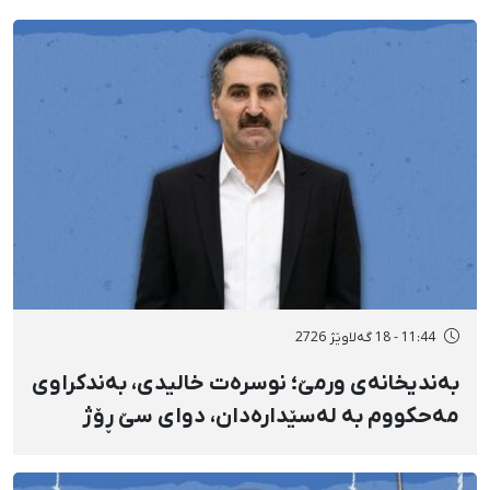
11:44 - 18 گەلاوێژ 2726
بەندیخانەی ورمێ؛ نوسرەت خالیدی، بەندکراوی
مەحکووم بە لەسێدارەدان، دوای سێ ڕۆژ
ئازاری دڵ و گواستنەوەی درەنگوەخت بۆ
نەخۆشخانە گیانی لەدەست دا