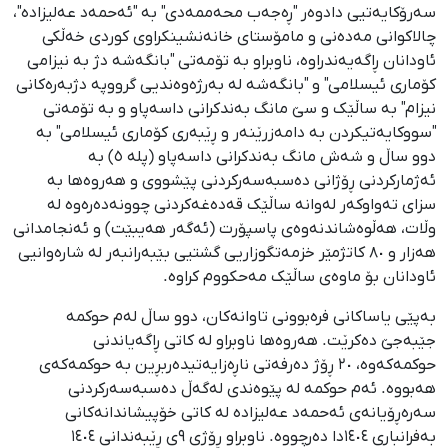
سەرۆکایەتیی دادوەر "ڕەجەب محەممەدی" بە "ئەحمەد عەلیزادە"،
چالاکوانی مەدەنی و مامۆستای خانەنشینکراوی کوردی خەڵکی
ئاودانان ڕاگەیەندراوە، ناوبراو بە تۆمەتی "بانگەشە دژ بە نیزامی
کۆماری ئیسلامی" و "بانگەشە لە بەرژەوەندیی گرووپە دژبەرەکانی
نیزام" بە ساڵێک و سێ مانگ بەندکرانی داسەپاو و بە تۆمەتی
"سووکایەتیکردن بە دامەزرێنەر و ڕێبەری کۆماری ئیسلامی" بە
دوو ساڵ و شەش مانگ بەندکرانی داسەپاو (پلە ٥) بە
ئەژمارکردنی ڕۆژانی دەسبەسەرکردنی پێشووی و هەروەها بە
سزای تەواوکەر لەوانە ساڵێک قەدەغەکردنی چوونەدەرەوە لە
وڵات، هەڵوەشاندنەوەی پاسپۆرت (ئەگەر هەیبێت) و ئەنجامدانی
هەزار و ٨٠ کاتژمێر خزمەتگوزاریی گشتیی بێبەرانبەر لە شارەوانیی
ئاودانان بۆ ماوەی ساڵێک مەحکووم کراوە.
بەپێی یاساکانی فرەبوونی تاوانەکان، دوو ساڵ لەم حوکمە
جێبەجێ دەکرێت. هەروەها ناوبراو لە کاتی ڕاگەیاندنی
حوکمەکەوە، ٢٠ ڕۆژ دەرفەتی ناڕەزایەتیدەربڕین بە حوکمەکەی
هەبووە. ئەم حوکمە لە پێوەندی لەگەڵ دەسبەسەرکردنی
سەرەڕۆیانەی ئەحمەد عەلیزادە لە کاتی خۆپیشاندانەکانی
بەفرانباری ١٤٠٤دا دەرچووە. ناوبراو ڕۆژی ٩ی ڕێبەندانی ١٤٠٤