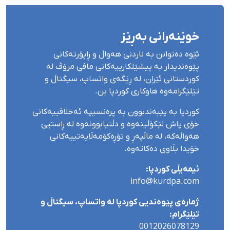
خوێنەرانی بەڕێز
ئێوە دەتوانن بە ناردنی هەواڵ و ڕاپۆرتەکانی
پێوەندیدار بە پیشێلکارییەکانی مافی مرۆڤ لە
کوردستانی ئێران، لە ڕێگەی واتساپ، سیگناڵ و
تێلێگرامەوە هاوکاری کوردپا بن.
کوردپا بە پێبەندبوون بە پرەنسیپە ئەخلاقییەکانی
خۆی پاش لێکۆڵینەوە و دڵنیابوونەوە لە ڕاستیی
هەواڵەکە، لە ماڵپەڕ و تۆڕەکۆمەڵایەتییەکانی
خۆیدا بڵاوی دەکاتەوە.
ئیمەیڵی کوردپا:
info@kurdpa.com
ژمارەی پێوەندیی کوردپا لە واتساپ، سیگناڵ و
تێلێگرام:
0012026078129