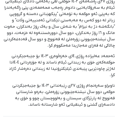
ڕۆژی ٢٧ی ڕەشەمەی ١٤٠٢ حوکمی لقی یەکەمی دادگای ئینقیلابی
ئیلام بە سەرۆکایەتیی دادوەر ڕەجەب محەممەدی پێی ڕاگەیەندرا
کە بەپێی ئەو حوکمە بە تۆمەتی "پێکهێنانی دەستە و گرووپی
زیاتر لە دوو کەس بە مەبەستی تێکدانی ئەمنییەتی وڵات" و
"بانگەشە دژ بە نیزام" بە شەش ساڵ و یەک ڕۆژ بەندکران، حەوت
مانگ و ١٦ ڕۆژ بەندکران، دوو ساڵ دوورخستنەوە لە خزمەت، دوو
ساڵ نیشتەجێبوونی زۆرەملێ لە فەنووج و دوو ساڵ قەدەغەکردنی
چالاکی لە فەزای مەجازیدا مەحکووم کرا.
ئەحمەد عەلیزادە ڕۆژی ١٤ی خەزەڵوەری ١٤٠٣ بۆ جێبەجێکردنی
حوکمەکەی خۆی بە زیندانی ئیلام ناساند و لە جۆزەردانی ١٤٠٤دا
لەژێر چاودێریی پێبەندی ئێلێکترۆنیدا لە زیندانی دەرەشار ئازاد
کرا.
ناوبراو سەرەنجام ڕۆژی ٢٧ی ڕێبەندانی ١٤٠٣ بۆ جێبەجێکردنی
حوکمی دوو ساڵ نیشتەجێبوونی زۆرەملێ، بەرەو شارستانی
فەنووج لە پارێزگای سیستان و بەلووچستان چوو و خۆی بە
دادسەرای گشتی و ئینقیلابی ئەو شارستانە ناساند.