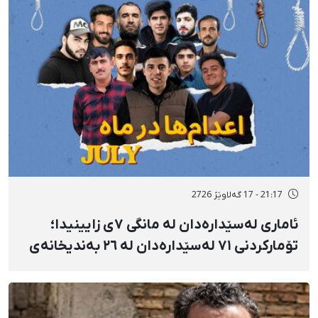
21:17 - 17 گەلاوێژ 2726
ئاماری لەسێدارەدان لە مانگی ٧ی زایینیدا؛
تۆمارکردنی ٧١ لەسێدارەدان لە ٢٦ بەندیخانەی
ئێراندا؛ لەسێدارەدانی ٧ بەندکراوی سیاسی لە
شوێنی نادیار و لەبەر چاوی خەڵکەوە