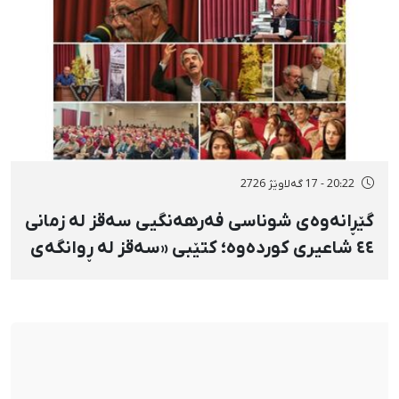
20:22 - 17 گەلاوێژ 2726
گێڕانەوەی شوناسی فەرهەنگیی سەقز لە زمانی
٤٤ شاعیری کوردەوە؛ کتێبی «سەقز لە ڕوانگەی
شاعیراندا» پەردەی لەسەر لادرا