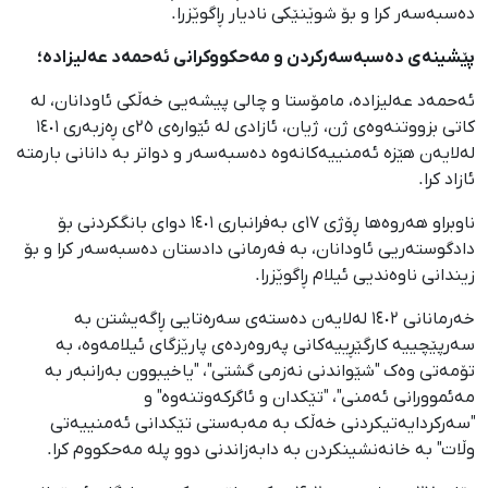
دەسبەسەر کرا و بۆ شوێنێکی نادیار ڕاگوێزرا.
پێشینەی دەسبەسەرکردن و مەحکووکرانی ئەحمەد عەلیزادە؛
ئەحمەد عەلیزادە، مامۆستا و چالی پیشەیی خەڵکی ئاودانان، لە
کاتی بزووتنەوەی ژن، ژیان، ئازادی لە ئێوارەی ٢٥ی ڕەزبەری ١٤٠١
لەلایەن هێزە ئەمنییەکانەوە دەسبەسەر و دواتر بە دانانی بارمتە
ئازاد کرا.
ناوبراو هەروەها ڕۆژی ١٧ی بەفرانباری ١٤٠١ دوای بانگکردنی بۆ
دادگوستەریی ئاودانان، بە فەرمانی دادستان دەسبەسەر کرا و بۆ
زیندانی ناوەندیی ئیلام ڕاگوێزرا.
خەرمانانی ١٤٠٢ لەلایەن دەستەی سەرەتایی ڕاگەیشتن بە
سەرپێچییە کارگێڕییەکانی پەروەردەی پارێزگای ئیلامەوە، بە
تۆمەتی وەک "شێواندنی نەزمی گشتی"، "یاخیبوون بەرانبەر بە
مەئموورانی ئەمنی"، "تێکدان و ئاگرکەوتنەوە" و
"سەرکردایەتیکردنی خەڵک بە مەبەستی تێکدانی ئەمنییەتی
وڵات" بە خانەنشینکردن بە دابەزاندنی دوو پلە مەحکووم کرا.