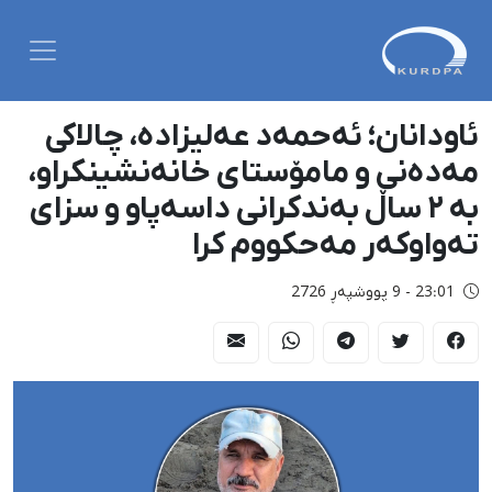
ئاودانان؛ ئەحمەد عەلیزادە، چالاکی
مەدەنی و مامۆستای خانەنشینکراو،
بە ٢ ساڵ بەندکرانی داسەپاو و سزای
تەواوکەر مەحکووم کرا
23:01 - 9 پووشپەڕ 2726