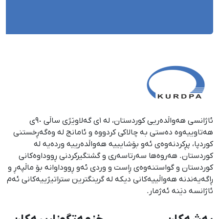
ئاژانسی هەواڵدەریی کوردستان، لە ١ی گەلاوێژی ساڵی ٩٠ی
هەتاوییەوە دەستی بە چالاکی کردووە و ئامانج لە وەگەڕخستنی
كوردپا، پڕكردنەوەی ئەو بۆشایییە هەواڵدەرییە وردەیە لە
كوردستان. هەروەها سەرتاسەری و گشتگیركردنی ڕووداوەكانی
كوردستان و گواستنەوەی ڕاست و وردی ئەو ڕووداوانە بۆ ماڵپەڕ و
ڕاگەیەندنە هەواڵییەكانی دیكە لە گرینگترین ستراتیژییەكانی ئەم
ئاژانسە دێنە ئەژمار.