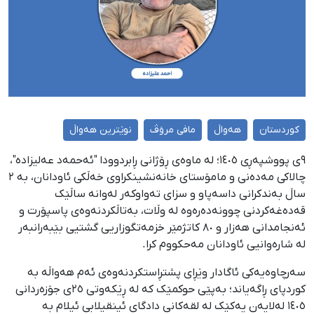
کوردستان
هەواڵ
مافی مرۆڤ
نوێترین هەواڵ
٩ی پووشپەڕی ١٤٠٥؛ لە ماوەی ڕۆژانی ڕابردوودا "ئەحمەد عەلیزادە"،
چالاکی مەدەنی و مامۆستای خانەنشینکراوی خەڵکی ئاودانان، بە ٢
ساڵ بەندکرانی داسەپاو و سزای تەواوکەر لەوانە ساڵێک
قەدەغەکردنی چوونەدەرەوە لە وڵات، بەتاڵکردنەوەی پاسپۆرت و
ئەنجامدانی هەزار و ٨٠ کاتژمێر خزمەتگوزاریی گشتیی بێبەرانبەر
لە شارەوانیی ئاودانان مەحکووم کرا.
سەرچاوەیەکی ئاگادار وێڕای پشتڕاستکردنەوەی ئەم هەواڵە بە
کوردپای ڕاگەیاند؛ بەپێی حوکمێک کە لە ڕێکەوتی ٢٥ی جۆزەردانی
١٤٠٥ لەلایەن یەکێک لە لقەکانی دادگای ئینقیلابی ئیلام بە