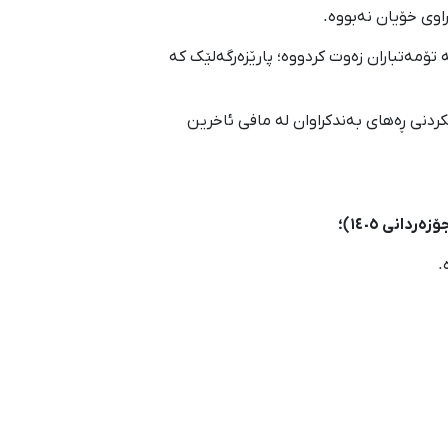
راوی خۆیان نەبووە.
تۆمەتباران زەوت کردووە؛ پارێزەرگەلێک کە
ردنی ڕەهای بەندکراوان لە مافی ئاخرین