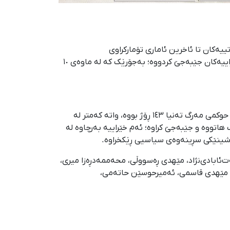
١ـەوە لە پێوەندی لەگەڵ ناڕەزایەتییەکان تا ئاخرین ئاماری تۆمارکراوی
لەسێدارەدانەکان لە ٩ی جۆزەردانی ١٤٠٥دا، دەزگای دادوەریی کۆماری ئیسلامی زنجیرەیەکی ترسناک و بەپەلەی لە قەتڵە قەزاییەکان جێبەجێ کردووە؛ بەجۆرێک کە لە ماوەی ١٠
ڕوانینێکی وردتر بەم زنجیرەی لەسێدارەدانانە نیشانی دەدات کە بۆ ١٧ ناڕازی، مەودای نێوان دەسبەسەرکران و جێبەجێکرانی حوکمی مەرگ تەنیا ١٤٣ ڕۆژ بووە، واتە کەمتر لە
اتووە و جێبەجێ کراوە؛ ئەم خێراییە بەرچاوە لە
ماشینێکی سڕینەوەی سیاسیی ڕێکخراوە.
‌ئابادی‌نژاد، مێهدی ڕەسووڵی، محەممەدڕەزا میری،
، مێهدی قاسمی، ئەمیرحوسێن حاتەمی،