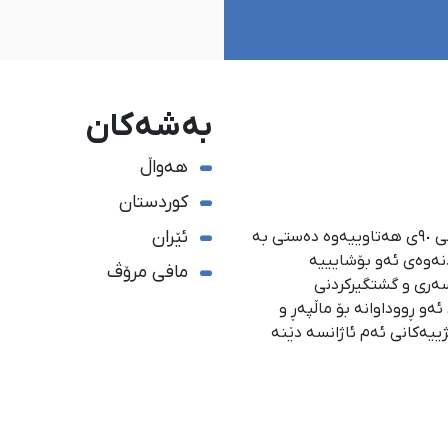
بەشەکان
هەواڵ
کوردستان
ئێران
ئاژانسی هەواڵدەریی کوردستان، لە ١ی گەلاوێژی ساڵی ٩٠ی هەتاوییەوە دەستی بە
دنەوەی ئەو بۆشایییە
مافی مرۆڤ
سەری و گشتگیركردنی
و ڕووداوانە بۆ ماڵپەڕ و
ژییەكانی ئەم ئاژانسە دێنە