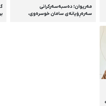
مەریوان؛ دەسبەسەرکرانی
گۆ
سەرەڕۆیانەی سامان خوسرەوی،
بر
هاوڕێ پەروازە و سارۆ ڕەوشەنی
سن
لەلایەن هێزە ئەمنییەکان و
ڕا
گواستنەوەیان بۆ شوێنێکی نادیار
تە