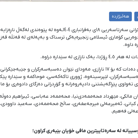
هەڵبژاردە
لە کاتی شەپۆلی دەسبەسەرکرانی سەرتاسەریی ١٨ی بەفرانباری ٤٠٤
 لە سێدارە دراوە.
سبەسەرکران، لێپرسینەوە، ژووری تاکەکەسی، موحاکمە و سێدارە پێک ه
 تەواوی پێڕاگەیشتنی دادپەروەرانە و گۆڕدرانی دەزگای دادوەری بۆ 
ان مالکی، مێهرداد محەممەدی‌نیا، محەممەد عەباسی، ئیبراهیم دەوڵەت
ان کیانی، ئەمیرعەلی میرجەعفەری، ساڵح محەممەدی، سەعید داوودی
ەلی فەهیم.
سییانە لە سەرەتاییترین مافی خۆیان بێبەری کراون؛