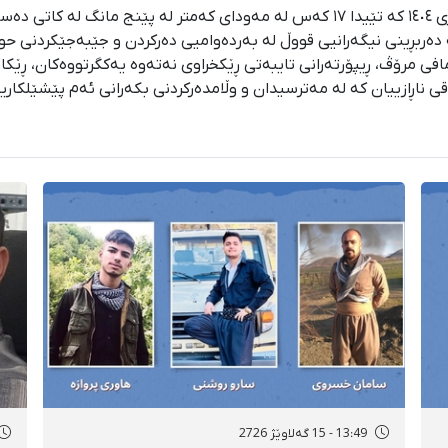
کوردپا ئەم زنجیرە لەسێدارەدانەی ناڕازییانی بەفرانباری ١٤٠٤ کە تێیدا ١٧ کەس لە مە
دەربڕینی نیگەرانیی قووڵ لە بەردەوامیی دەرکردن و جێبەجێکردنی ح
 مافی مرۆڤ، ڕیپۆرتەرانی تایبەتی ڕێکخراوی نەتەوە یەکگرتووەکان، ڕێک
قی ناڕازییان کە لە مەترسیدان و وڵامدەرکردنی بکەرانی ئەم پێشێلک
13:49 - 15 گەلاوێژ 2726