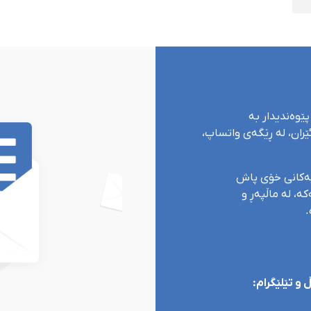
پێوەندیدار بە
ران، لە ڕێگەی واتساپ،
یەکانی خۆی پاش
ە، لە ماڵپەڕ و
.
و تێلێگرام: