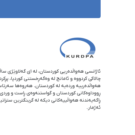
چالاکی کردووە و ئامانج لە وەگەڕخستنی كوردپا، پڕكر
هەواڵدەرییە وردەیە لە كوردستان. هەروەها سەرتا
ڕووداوەكانی كوردستان و گواستنەوەی ڕاست و وردی ئە
ڕاگەیەندنە هەواڵییەكانی دیكە لە گرینگترین ستراتی
ئەژمار.