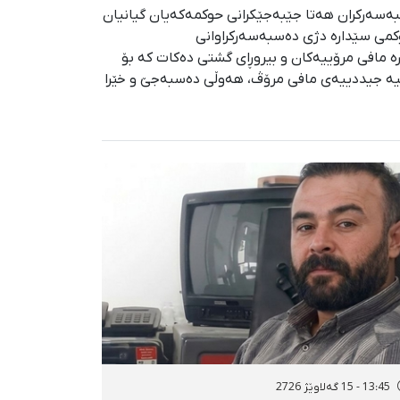
ودای کەمتر لە پێنج مانگ لە کاتی دەسبەسەرکران هەتا جێبەجێکرانی حوکمەکەیان گیانیان
وکمی سێدارە دژی دەسبەسەرکراوانی
ارە مافی مرۆییەکان و بیروڕای گشتی دەکات کە بۆ
ارییە جیددییەی مافی مرۆڤ، هەوڵی دەسبەجێ و خێرا
13:45 - 15 گەلاوێژ 2726