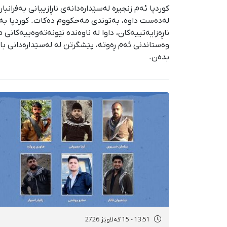
لەدەست داوە، بەتوندی مەحکووم دەکات. کوردپا بە 
ناڕەزایەتییەکان، داوا لە ناوەندە نێونەتەوەییەکانی
وەستاندنی ئەم ڕەوتە، پێشگرتن لە لەسێدارەدانی با
بدەن.
13:51 - 15 گەلاوێژ 2726