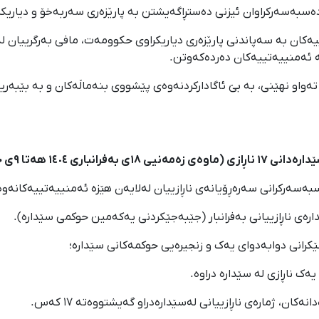
لە دەسبەسەرکراوان ئیزنی دەستڕاگەیشتن بە پارێزەری سەربەخۆ و دیاریک
ەکان بە سەپاندنی پارێزەری دیاریکراوی حکوومەت، مافی بەرگرییان لە 
ە ئەمنییەتییەکان دەردەکەوتن.
واو نهێنی، بە بێ ئاگادارکردنەوەی پێشووی بنەماڵەکان و بە بێبەریک
ا ٩ی جۆزەردانی ١٤٠٥)؛