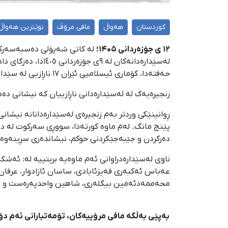
کوردستان
هەواڵ
مافی مرۆڤ
نوێترین هەواڵ
۱۲ ی جۆزەردانی ۱۴۰۵؛
حەفتەدا، کۆماری ئیسلامیی ئێران ١٧ ناڕازیی لە سێدارە داوە.
زنجیرەیەک لە لەسێدارەدانی ناڕازییان کە نیشانی دەدات لە هەر ٤.٥ ڕۆژدا، یەک ناڕازی
پێنج مانگ. لەم ماوە کورتەدا، سووڕی سەرکوت لە دە
دەرکردن و جێبەجێکردنی حوکم، نیشاندەری سڕینەوەی
ناوی لەسێدارەدراوانی ئەم ماوەیە بریتییە لە: ئەشک
عەباس ئەکبەری فەیزئابادی، ساسان ئازادوار، عرف
محەممەدئەمین بیگلەری، شاهین واحدپەرەست و ع
بەپێی بەڵگە مافی مرۆییەکان، تۆمەتبارانی ئەم دۆ