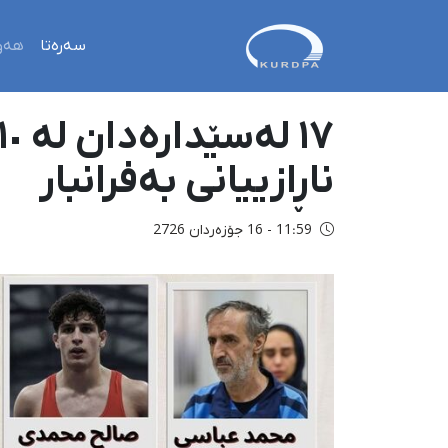
سەرەتا
هەو
ناڕازییانی بەفرانبار
11:59 - 16 جۆزەردان 2726