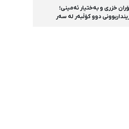
ران خزری و بەختیار ئەمینی؛
ینداربوونی دوو کۆڵبەر لە سەر
ووری هەنگەژاڵی بانه بە تەقەی
ستەوخۆی هێزە سەربازییەکان و
قینەوەی مین