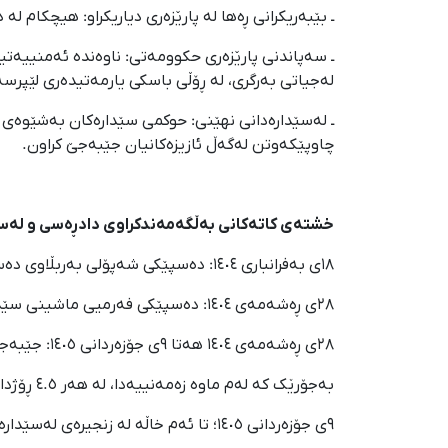
ـ بێبەریکرانی ڕەها لە پارێزەری دیاریکراو: هیچکام 
ـ سەپاندنی پارێزەری حکوومەتی: ناوەندە ئەمنییەتیی
لەجیاتی بەرگری، لە ڕۆڵی باسکی یارمەتیدەری لێپرس
ـ لەسێدارەدانی نهێنی: حوکمی سێدارەکان بەشێوەی تە
چاوپێکەوتن لەگەڵ ئازیزەکانیان جێبەجێ کراون.
خشتەی کاتەکانی بەڵگەمەندکراوی دادڕەسی و لەسێدارەدانی ١٧ ناڕازی (ماوەی زەمەنیی ١٨ی بەفرانباری ١٤٠٤ هەت
١٨ی بەفرانباری ١٤٠٤: دەسپێکی شەپۆلی بەربڵاوی دەسبەسەرکرانی سەرەڕۆیانەی ناڕازییان لەلایەن هێزە ئەمنییەتییەکانەوە.
٢٨ی ڕەشەمەی ١٤٠٤: دەسپێکی فەرمیی ماشینی سێدارەی ناڕازییانی بەفرانبار (جێبەجێکردنی یەکەمین حوکمی سێدارە).
٢٨ی ڕەشەمەی ١٤٠٤ هەتا ٩ی جۆزەردانی ١٤٠٥: جێبەجێکرانی دوابەدوای یەک و زنجیرەیی حوکمەکانی سێدارە؛
بەجۆرێک کە لەم ماوە زەمەنییەدا، لە هەر ٤.٥ ڕۆژدا یەک ناڕازی لە سێدارە دراوە.
٩ی جۆزەردانی ١٤٠٥؛ تا ئەم خاڵە لە زنجیرەی لەسێدارەدانەکان، ژمارەی ناڕازییانی لەسێدارەدراو گەیشتووەتە ١٧ کەس.