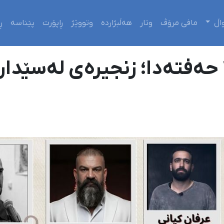
اڵ
مافی مرۆڤ
وتار
هەڵبژاردە
وتووێژ
ڕاپۆرت
پێناسە
ڕ
١٧ لەسێدارەدان لە ١٠ حەفتەدا؛ زنجیرەی 