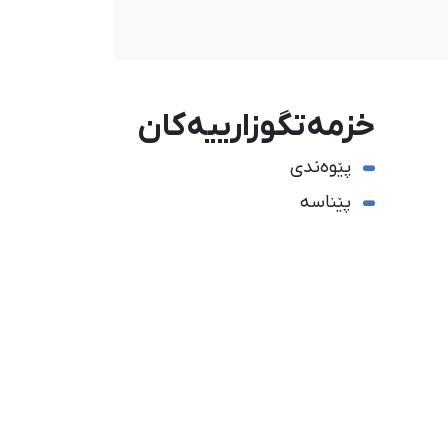
خزمەتگوزارییەکان
پێوەندی
پێناسە