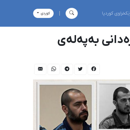
ێکخراوی کوردپا
|
كوردی
لەسێدارەدانی بەپەلەی