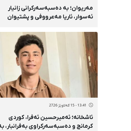
مەریوان؛ بە دەسبەسەرکرانی زانیار
ئەسوار، ئاریا مەعرووفی و پشتیوان
تاتار ژمارەی دەسبەسەرکراوانی
سەرەڕۆیانە لە ئاوایی «نێ» بۆ شەش
کەس زیادی کرد
13:41 - 15 گەلاوێژ 2726
ئاشخانە؛ ئەمیرحسین ئەفرا، کوردی
کرمانج و دەسبەسەرکراوی بەفرانبار، بە