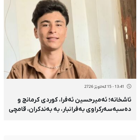
13:41 - 15 گەلاوێژ 2726
ئاشخانە؛ ئەمیرحسین ئەفرا، کوردی کرمانج و
دەسبەسەرکراوی بەفرانبار، بە بەندکران، قامچی
و پێبژاردنی نەختی سزا درا