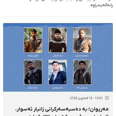
ڕانەگەیندراوە.
13:51 - 15 گەلاوێژ 2726
مەریوان؛ بە دەسبەسەرکرانی زانیار ئەسوار،