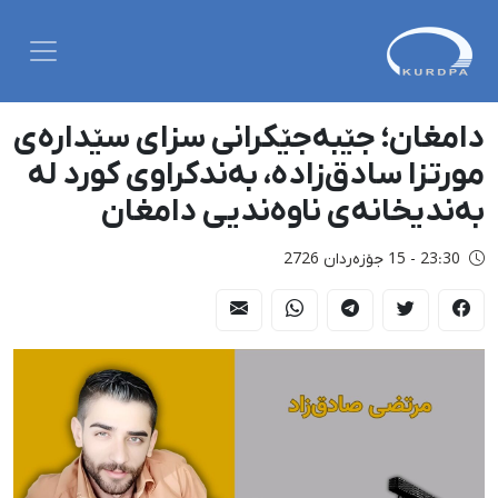
دامغان؛ جێبەجێکرانی سزای سێدارەی
مورتزا سادق‌زادە، بەندکراوی کورد لە
بەندیخانەی ناوەندیی دامغان
23:30 - 15 جۆزەردان 2726