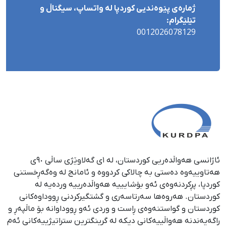
ژمارەی پێوەندیی کوردپا لە واتساپ، سیگناڵ و
تێلێگرام:
0012026078129
ئاژانسی هەواڵدەریی کوردستان، لە ١ی گەلاوێژی ساڵی ٩٠ی
هەتاوییەوە دەستی بە چالاکی کردووە و ئامانج لە وەگەڕخستنی
كوردپا، پڕكردنەوەی ئەو بۆشایییە هەواڵدەرییە وردەیە لە
كوردستان. هەروەها سەرتاسەری و گشتگیركردنی ڕووداوەكانی
كوردستان و گواستنەوەی ڕاست و وردی ئەو ڕووداوانە بۆ ماڵپەڕ و
ڕاگەیەندنە هەواڵییەكانی دیكە لە گرینگترین ستراتیژییەكانی ئەم