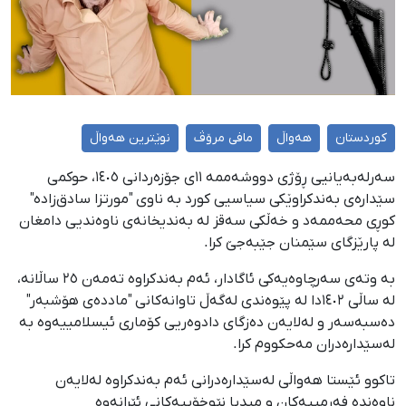
کوردستان
هەواڵ
مافی مرۆڤ
نوێترین هەواڵ
سەرلەبەیانیی ڕۆژی دووشەممە ١١ی جۆزەردانی ١٤٠٥، حوکمی
سێدارەی بەندکراوێکی سیاسیی کورد بە ناوی "مورتزا سادق‌زادە"
کوڕی محەممەد و خەڵکی سەقز لە بەندیخانەی ناوەندیی دامغان
لە پارێزگای سێمنان جێبەجێ کرا.
بە وتەی سەرچاوەیەکی ئاگادار، ئەم بەندکراوە تەمەن ٢٥ ساڵانە،
لە ساڵی ١٤٠٢دا لە پێوەندی لەگەڵ تاوانەکانی "ماددەی هۆشبەر"
دەسبەسەر و لەلایەن دەزگای دادوەریی کۆماری ئیسلامییەوە بە
لەسێدارەدران مەحکووم کرا.
تاکوو ئێستا هەواڵی لەسێدارەدرانی ئەم بەندکراوە لەلایەن
ناوەندە فەرمییەکان و میدیا نێوخۆییەکانی ئێرانەوە