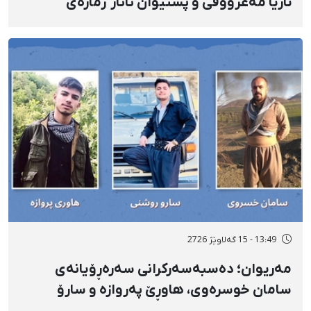
ئاریا مەعرووفی و پشتیوان تاتار ژمارەی
دەسبەسەرکراوانی سەرەڕۆیانە لە ئاوایی «نێ»
بۆ شەش کەس زیادی کرد
13:49 - 15 گەلاوێژ 2726
مەریوان؛ دەسبەسەرکرانی سەرەڕۆیانەی
سامان خوسرەوی، هاوڕێ پەروازە و سارۆ
ڕەوشەنی لەلایەن هێزە ئەمنییەکان و