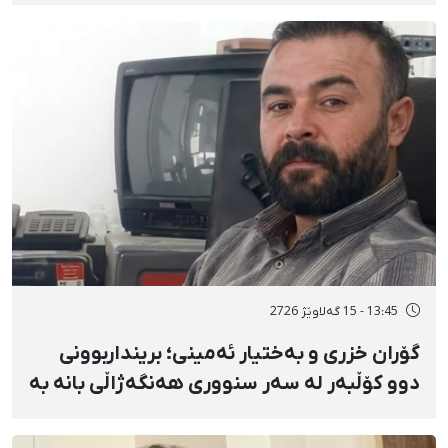
گواستنەوەیان بۆ شوێنێکی نادیار
13:45 - 15 گەلاوێژ 2726
گۆران خزری و بەختیار ئەمینی؛ برینداربوونی
دوو کۆڵبەر لە سەر سنووری هەنگەژاڵی بانه بە
تەقەی ڕاستەوخۆی هێزە سەربازییەکان و
تەقینەوەی مین