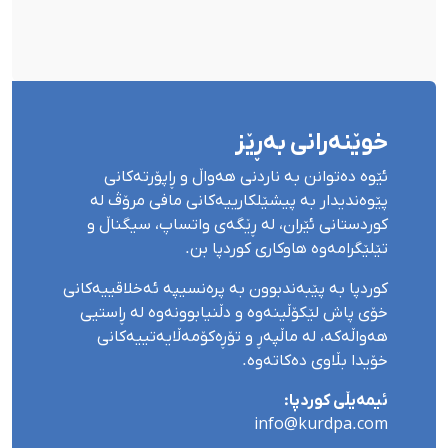
خوێنەرانی بەڕێز
ئێوە دەتوانن بە ناردنی هەواڵ و ڕاپۆرتەکانی
پێوەندیدار بە پیشێلکارییەکانی مافی مرۆڤ لە
کوردستانی ئێران، لە ڕێگەی واتساپ، سیگناڵ و
تێلێگرامەوە هاوکاری کوردپا بن.
کوردپا بە پێبەندبوون بە پرەنسیپە ئەخلاقییەکانی
خۆی پاش لێکۆڵینەوە و دڵنیابوونەوە لە ڕاستیی
هەواڵەکە، لە ماڵپەڕ و تۆڕەکۆمەڵایەتییەکانی
خۆیدا بڵاوی دەکاتەوە.
ئیمەیڵی کوردپا:
info@kurdpa.com