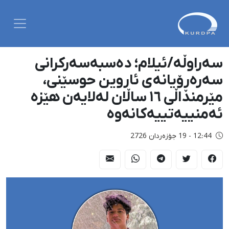
سەراوڵە/ئیلام؛ دەسبەسەرکرانی
سەرەڕۆیانەی ئاروین حوسێنی،
مێرمنداڵی ١٦ ساڵان لەلایەن هێزە
ئەمنییەتییەکانەوە
12:44 - 19 جۆزەردان 2726