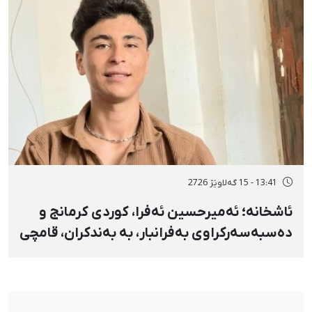
13:41 - 15 گەلاوێژ 2726
ئاشخانە؛ ئەمیرحسین ئەفرا، کوردی کرمانج و
دەسبەسەرکراوی بەفرانبار، بە بەندکران، قامچی
و پێبژاردنی نەختی سزا درا