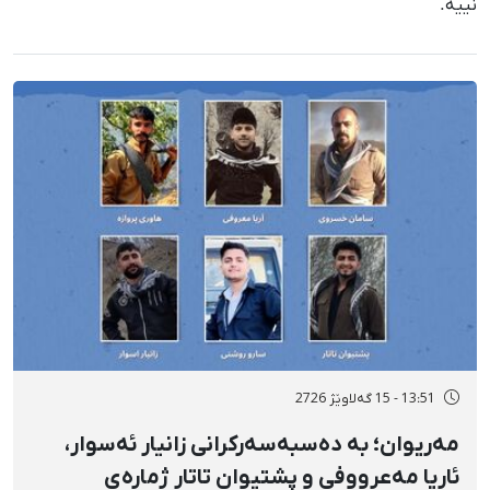
نییە.
13:51 - 15 گەلاوێژ 2726
مەریوان؛ بە دەسبەسەرکرانی زانیار ئەسوار،
ئاریا مەعرووفی و پشتیوان تاتار ژمارەی