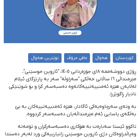
کوردستان
هەواڵ
مافی مرۆڤ
نوێترین هەواڵ
ڕۆژی دووشەممە ١٨ی جۆزەردانی ١٤٠٥، "ئاروین حوسێنی"،
مێرمنداڵی ١٦ ساڵانی خەڵكی "سەراوڵە" سەر بە پارێزگای ئیلام
لەلایەن هێزە ئەمنییەتییەکانەوە دەسبەسەر کرا و بۆ شوێنێکی
نادیار ڕاگوێزرا.
بە وتەی سەرچاوەیەکی ئاگادار، هێزە ئەمنییەتییەکان بە بێ
بەڵگەی یاسایی ئەم مێرمنداڵەیان دەسبەسەر کردووە.
تاکوو ئێستا سەبارەت بە هۆکاری دەسبەسەرکران و تۆمەتە
وەپاڵدراوەکان دژی ئاروین حوسێنی زانیارییەکی ورد لەبەر دەستدا