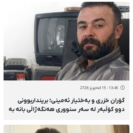
گواستنەوەیان بۆ شوێنێکی نادیار
13:45 - 15 گەلاوێژ 2726
گۆران خزری و بەختیار ئەمینی؛ برینداربوونی
دوو کۆڵبەر لە سەر سنووری هەنگەژاڵی بانه بە
تەقەی ڕاستەوخۆی هێزە سەربازییەکان و
تەقینەوەی مین