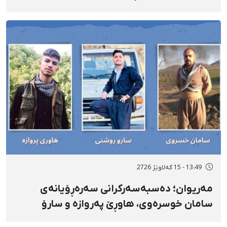
دەسبەسەرکراوانی سەرەڕۆیانە لە ئاوایی «نێ»
بۆ شەش کەس زیادی کرد
13:49 - 15 گەلاوێژ 2726
مەریوان؛ دەسبەسەرکرانی سەرەڕۆیانەی
سامان خوسرەوی، هاوڕێ پەروازە و سارۆ
ڕەوشەنی لەلایەن هێزە ئەمنییەکان و