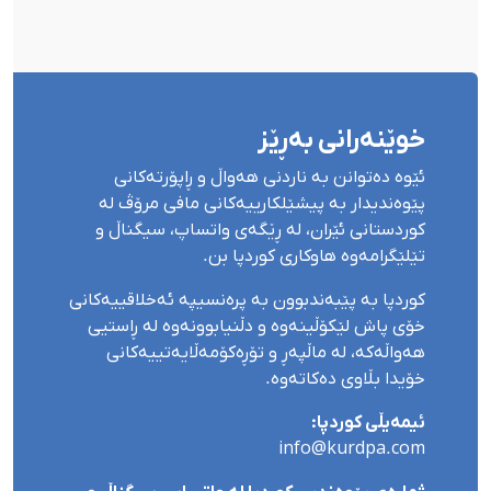
خوێنەرانی بەڕێز
ئێوە دەتوانن بە ناردنی هەواڵ و ڕاپۆرتەکانی
پێوەندیدار بە پیشێلکارییەکانی مافی مرۆڤ لە
کوردستانی ئێران، لە ڕێگەی واتساپ، سیگناڵ و
تێلێگرامەوە هاوکاری کوردپا بن.
کوردپا بە پێبەندبوون بە پرەنسیپە ئەخلاقییەکانی
خۆی پاش لێکۆڵینەوە و دڵنیابوونەوە لە ڕاستیی
هەواڵەکە، لە ماڵپەڕ و تۆڕەکۆمەڵایەتییەکانی
خۆیدا بڵاوی دەکاتەوە.
ئیمەیڵی کوردپا:
info@kurdpa.com