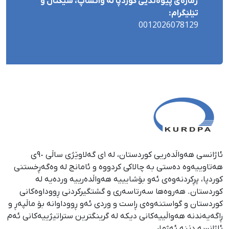
ژمارەی پێوەندیی کوردپا لە واتساپ، سیگناڵ و
تێلێگرام:
0012026078129
ئاژانسی هەواڵدەریی کوردستان، لە ١ی گەلاوێژی ساڵی ٩٠ی
هەتاوییەوە دەستی بە چالاکی کردووە و ئامانج لە وەگەڕخستنی
كوردپا، پڕكردنەوەی ئەو بۆشایییە هەواڵدەرییە وردەیە لە
كوردستان. هەروەها سەرتاسەری و گشتگیركردنی ڕووداوەكانی
كوردستان و گواستنەوەی ڕاست و وردی ئەو ڕووداوانە بۆ ماڵپەڕ و
ڕاگەیەندنە هەواڵییەكانی دیكە لە گرینگترین ستراتیژییەكانی ئەم
ئاژانسە دێنە ئەژمار.