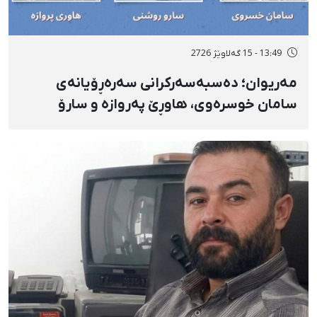
13:49 - 15 گەلاوێژ 2726
مەریوان؛ دەسبەسەرکرانی سەرەڕۆیانەی
سامان خوسرەوی، هاوڕێ پەروازە و سارۆ
ڕەوشەنی لەلایەن هێزە ئەمنییەکان و
گواستنەوەیان بۆ شوێنێکی نادیار