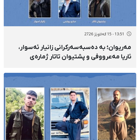
13:51 - 15 گەلاوێژ 2726
مەریوان؛ بە دەسبەسەرکرانی زانیار ئەسوار،
ئاریا مەعرووفی و پشتیوان تاتار ژمارەی
دەسبەسەرکراوانی سەرەڕۆیانە لە ئاوایی «نێ»
بۆ شەش کەس زیادی کرد