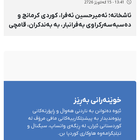
13:41 - 15 گەلاوێژ 2726
ئاشخانە؛ ئەمیرحسین ئەفرا، کوردی کرمانج و
دەسبەسەرکراوی بەفرانبار، بە بەندکران، قامچی
و پێبژاردنی نەختی سزا درا
خوێنەرانی بەڕێز
ئێوە دەتوانن بە ناردنی هەواڵ و ڕاپۆرتەکانی
پێوەندیدار بە پیشێلکارییەکانی مافی مرۆڤ لە
کوردستانی ئێران، لە ڕێگەی واتساپ، سیگناڵ و
تێلێگرامەوە هاوکاری کوردپا بن.