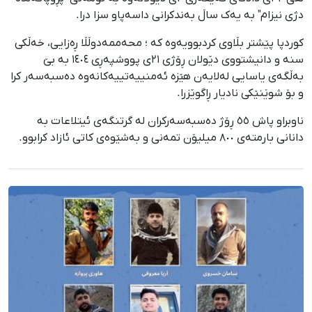
دژی نیزام" بە یەک ساڵ بەندکرانی داسەپاو سزا درا.
کوردپا پێشتر بڵاوی کردبوویەوە کە ؛ محەممەدوڵڵا ڕەزایی، خەڵکی
سنە و دانیشتووی دێولان ڕۆژی ٢١ی پووشپەڕی ١٤٠٤ بە بێ
بەڵگەی یاسایی لەلایەن هێزە ئەمنییەتییەکانەوە دەسبەسەر کرا
و بۆ شوێنێکی نادیار ڕاگوێزرا.
ناوبراو پاش ٥٥ ڕۆژ دەسبەسەرکران لە گرتنگەی ئیتلاعات بە
دانانی بارمتەی ٨٠٠ میلیۆن تمەنی و بەشێوەی کاتی ئازاد کرابوو.