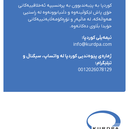
کوردپا بە پێبەندبوون بە پرەنسیپە ئەخلاقییەکانی
خۆی پاش لێکۆڵینەوە و دڵنیابوونەوە لە ڕاستیی
هەواڵەکە، لە ماڵپەڕ و تۆڕەکۆمەڵایەتییەکانی
خۆیدا بڵاوی دەکاتەوە.
ئیمەیڵی کوردپا:
info@kurdpa.com
ژمارەی پێوەندیی کوردپا لە واتساپ، سیگناڵ و
تێلێگرام:
0012026078129