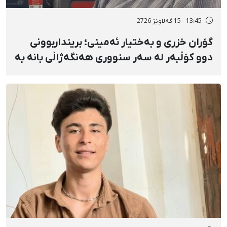
13:45 - 15 گەلاوێژ 2726
گۆران خزری و بەختیار ئەمینی؛ برینداربوونی
دوو کۆڵبەر لە سەر سنووری هەنگەژاڵی بانه بە
تەقەی ڕاستەوخۆی هێزە سەربازییەکان و
تەقینەوەی مین