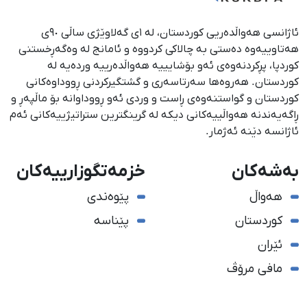
ئاژانسی هەواڵدەریی کوردستان، لە ١ی گەلاوێژی ساڵی ٩٠ی
هەتاوییەوە دەستی بە چالاکی کردووە و ئامانج لە وەگەڕخستنی
كوردپا، پڕكردنەوەی ئەو بۆشایییە هەواڵدەرییە وردەیە لە
كوردستان. هەروەها سەرتاسەری و گشتگیركردنی ڕووداوەكانی
كوردستان و گواستنەوەی ڕاست و وردی ئەو ڕووداوانە بۆ ماڵپەڕ و
ڕاگەیەندنە هەواڵییەكانی دیكە لە گرینگترین ستراتیژییەكانی ئەم
ئاژانسە دێنە ئەژمار.
بەشەکان
خزمەتگوزارییەکان
هەواڵ
پێوەندی
کوردستان
پێناسە
ئێران
مافی مرۆڤ