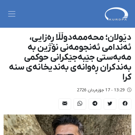
دێولان؛ محەممەدوڵڵا ڕەزایی،
ئەندامی ئەنجومەنی نۆژین بە
مەبەستی جێبەجێکرانی حوکمی
بەندکران ڕەوانەی بەندیخانەی سنە
کرا
13:29 - 17 جۆزەردان 2726