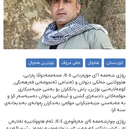
کوردستان
هەواڵ
مافی مرۆڤ
نوێترین هەواڵ
ڕۆژی شەممە ١٦ی جۆزەردانی ١٤٠٥، محەممەدوڵڵا ڕەزایی،
هاووڵاتیی خەڵكی دێولان و ئەندامی ئەنجومەنی فەرهەنگی_
کۆمەڵایەتیی نۆژین، پاش بانگکران بۆ بەشی جێبەجێکاری
حوکمەکانی دادسەرای گشتی و ئینقلابی دێولان دەسبەسەر کرا و
بە مەبەستی جێبەجێکرانی حوکمی بەندکران ڕەوانەی بەندیخانەی
سنە کرا.
ڕۆژی چوارشەممە ١٤ی خەزەڵوەری ١٤٠٤، ئەم هاووڵاتییە لەلایەن
لقی ١٠٢ی دادگای کەیفەری ٢ی دێولانەوە بە تۆمەتی "پڕوپاگەندە