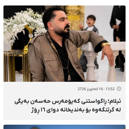
13:52 - 16 گەلاوێژ 2726
ئیلام؛ ڕاگواستنی کەیۆمەرس حەسەن بەیگی
لە گرتنگەوە بۆ بەندیخانە دوای ١٦ ڕۆژ
دەسبەسەرکرانی سەرەڕۆیانە و توندوتیژانە