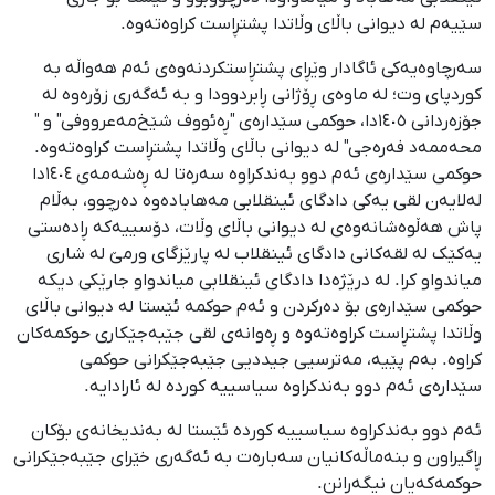
سێیەم لە دیوانی باڵای وڵاتدا پشتڕاست کراوەتەوە.
سەرچاوەیەکی ئاگادار وێڕای پشتڕاستکردنەوەی ئەم هەواڵە بە
کوردپای وت؛ لە ماوەی ڕۆژانی ڕابردوودا و بە ئەگەری زۆرەوە لە
جۆزەردانی ١٤٠٥دا، حوکمی سێدارەی "ڕەئووف شێخ‌مەعرووفی" و "
محەممەد فەرەجی" لە دیوانی باڵای وڵاتدا پشتڕاست کراوەتەوە.
حوکمی سێدارەی ئەم دوو بەندکراوە سەرەتا لە ڕەشەمەی ١٤٠٤دا
لەلایەن لقی یەکی دادگای ئینقلابی مەهابادەوە دەرچوو، بەڵام
پاش هەڵوەشانەوەی لە دیوانی باڵای وڵات، دۆسییەکە ڕادەستی
یەکێک لە لقەکانی دادگای ئینقلاب لە پارێزگای ورمێ لە شاری
میاندواو کرا. لە درێژەدا دادگای ئینقلابی میاندواو جارێکی دیکە
حوکمی سێدارەی بۆ دەرکردن و ئەم حوکمە ئێستا لە دیوانی باڵای
وڵاتدا پشتڕاست کراوەتەوە و ڕەوانەی لقی جێبەجێکاری حوکمەکان
کراوە. بەم پێیە، مەترسیی جیددیی جێبەجێکرانی حوکمی
سێدارەی ئەم دوو بەندکراوە سیاسییە کوردە لە ئارادایە.
ئەم دوو بەندکراوە سیاسییە کوردە ئێستا لە بەندیخانەی بۆکان
ڕاگیراون و بنەماڵەکانیان سەبارەت بە ئەگەری خێرای جێبەجێکرانی
حوکمەکەیان نیگەرانن.