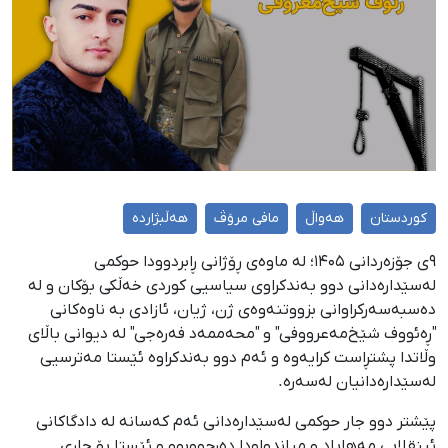
کوردستان
هەواڵ
مافی مرۆڤ
هەڵبژاردە
۹ی جۆزەردانی ۱۴۰۵؛ لە ماوەی ڕۆژانی ڕابردوودا حوکمی
لەسێدارەدانی دوو بەندکراوی سیاسیی کوردی خەڵکی بۆکان و لە
دەسبەسەرکراوانی بزووتنەوەی ژن، ژیان، ئازادی بە ناوەکانی
"ڕەئووف شێخ‌مەعرووفی" و "محەممەد فەرەجی" لە دیوانی باڵای
وڵاتدا پشتڕاست کرایەوە و ئەم دوو بەندکراوە ئێستا مەترسیی
لەسێدارەدانیان لەسەرە.
پێشتر دوو جار حوکمی لەسێدارەدانی ئەم کەسانە لە دادگاکانی
ئینقلابی مەهاباد و میاندواودا دەرچووبوو و ئێستا بۆ جاری