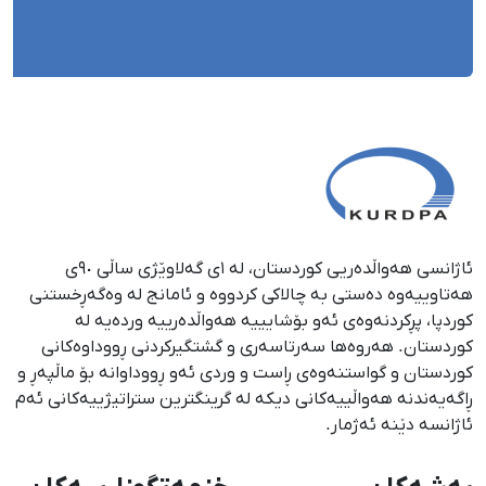
ئاژانسی هەواڵدەریی کوردستان، لە ١ی گەلاوێژی ساڵی ٩٠ی
هەتاوییەوە دەستی بە چالاکی کردووە و ئامانج لە وەگەڕخستنی
كوردپا، پڕكردنەوەی ئەو بۆشایییە هەواڵدەرییە وردەیە لە
كوردستان. هەروەها سەرتاسەری و گشتگیركردنی ڕووداوەكانی
كوردستان و گواستنەوەی ڕاست و وردی ئەو ڕووداوانە بۆ ماڵپەڕ و
ڕاگەیەندنە هەواڵییەكانی دیكە لە گرینگترین ستراتیژییەكانی ئەم
ئاژانسە دێنە ئەژمار.