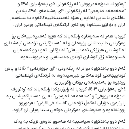
"ڕەئووف شێخ‌مەعرووفی" لە ڕێکەوتی ۵ی بەفرانباری ۱۴۰۱ و
"محەممەد فەرەجی" لە ڕێکەوتی ۳ی ڕەشەمەی ۱۴۰۱، بە بێ
بەڵگەی یاسایی لەلایەن هێزە ئەمنییەتییەکانەوە دەسبەسەر
کران و بۆ لێپرسینەوە ڕەوانەی گرتنگەی ئیتلاعاتی ورمێ کران.
کوردپا هەر لە سەرەتاوە ڕایگەیاند کە هێزە ئەمنیەتییەکان بۆ
وەرگرتنی دانپێدانانی زۆرەملێ و لە ئەستۆگرتنی تۆمەتی "بەشداری
لە کوشتنی هێزێکی ئەمنییەتی" لە بۆکان، ئەو دوو کەسەیان
خستووەتە ژێر گوشاری توندی جەستەیی و دەروونییەوە.
ئەم دوو بەندکراوە دواتر لە ڕێکەوتی ٢٠ی جۆزەردانی ١٤٠٢دا و پاش
کۆتاییهاتنی قۆناغەکانی لێپرسینەوە، لە گرتنگەی ئیتلاعاتی
ورمێوە بۆ بەندیخانەی بۆکان ڕاگوێزران.
٢٤ی بەفرانباری ١٤٠٣، کوردپا لە ڕاپۆرتێکدا ڕایگەیاند کە "ڕەئووف
شێخ‌مەعرووفی" و "محەممەد فەرەجی" بە بێ دەستڕاگەیشتن بە
پارێزەری خۆیان لەگەڵ تۆمەتی "افساد فی‌الارض" بەرەوڕوو
بوونەتەوە و هەڕەشەی دەرکردنی حوکمی سێدارەیان لێ کراوە.
ئەم دوو بەندکراوە سیاسییە لە هەموو ماوەی نزیک بە یەک
ساڵەکەدا لە دەستڕاگەیشتن بە پارێزەری دیاریکراوی خۆیان