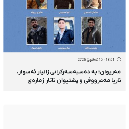
13:51 - 15 گەلاوێژ 2726
مەریوان؛ بە دەسبەسەرکرانی زانیار ئەسوار،
ئاریا مەعرووفی و پشتیوان تاتار ژمارەی
دەسبەسەرکراوانی سەرەڕۆیانە لە ئاوایی «نێ»
بۆ شەش کەس زیادی کرد