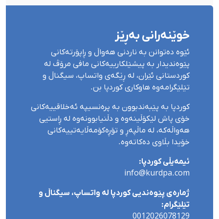
خوێنەرانی بەڕێز
ئێوە دەتوانن بە ناردنی هەواڵ و ڕاپۆرتەکانی
پێوەندیدار بە پیشێلکارییەکانی مافی مرۆڤ لە
کوردستانی ئێران، لە ڕێگەی واتساپ، سیگناڵ و
تێلێگرامەوە هاوکاری کوردپا بن.
کوردپا بە پێبەندبوون بە پرەنسیپە ئەخلاقییەکانی
خۆی پاش لێکۆڵینەوە و دڵنیابوونەوە لە ڕاستیی
هەواڵەکە، لە ماڵپەڕ و تۆڕەکۆمەڵایەتییەکانی
خۆیدا بڵاوی دەکاتەوە.
ئیمەیڵی کوردپا:
info@kurdpa.com
ژمارەی پێوەندیی کوردپا لە واتساپ، سیگناڵ و
تێلێگرام:
0012026078129