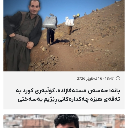
13:47 - 16 گەلاوێژ 2726
بانه؛ حەسەن مستەفازادە، کۆڵبەری کورد بە
تەقەی هێزە چەکدارەکانی ڕێژیم بەسەختی
بریندار بوو