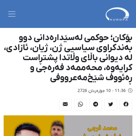
بۆکان؛ حوکمی لەسێدارەدانی دوو
بەندکراوی سیاسیی ژن، ژیان، ئازادی،
لە دیوانی باڵای وڵاتدا پشتڕاست
کرایەوە، محەممەد فەرەجی و
ڕەئووف شێخ‌مەعرووفی
11:36 - 10 جۆزەردان 2726