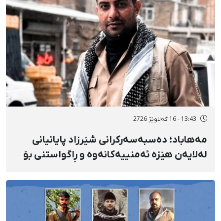
13:43 - 16 گەلاوێژ 2726
مەهاباد؛ دەسبەسەرکرانی شێرزاد پایانیانی
لەلایەن هێزە ئەمنییەکانەوە و ڕاگواستنی بۆ
شوێنێکی ناڕوون