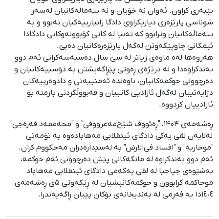
بێبەری کراون. ئەوان نە خۆیان و نە بنەماڵەکانیان لەسەر
شوناسی پارێزەری دیاریکراوی دادگا زانیارییەکیان نەبوو و بە
بنەماڵەکانیان وترابوو کە تەنیا لە کاتی کۆبوونەوکانی دادگادا
ئیمکانی چاوپێکەوتن لەگەڵ پارێزەرەکانیان دەبێ.
هەروەها لەە ماوەی زیاتر لە سێ ساڵ دەسبەسەکرانی ئەم دوو
بەندکراوەدا و لە درێژەی ڕەوتی پێڕاگەیشتن بە دۆسییەکانیان و
دەرچوونی حوکمەکانیان، ناوەندە ئەمنییەتی و دادوەرییەکان
دژایەتییان لەگەڵ ئازادیی کاتییان و قەبووڵکردنی بارمتە بۆ
ئازادییان کردووە.
ڕەشەمەی ۱۴۰۴، "ڕەئووف شێخ‌مەعرووفی" و "محەممەد فەرەجی"
لەلایەن لقی یەکی دادگای ئینقلابی مەهابادەوە بە تۆمەتی
"موحاربه" و "افساد فی‌الارض" به لەسێدارەدران مەحکووم کران.
ئەم دوو بەندکراوە لە مانگەکانی پێش دەرچوونی ئەم حوکمە،
بەشێوەی جیاجیا لە لقی یەکەمی دادگای ئینقلابی مەهاباد
موحاکمە کرابوون و حوکمەکانیشیان لە ڕێکەوتی ۵ی ڕەشەمەی
١٤٠٤دا بە فەرمی لە بەندیخانەی بۆکان پێیان ڕاگەیەندرا.