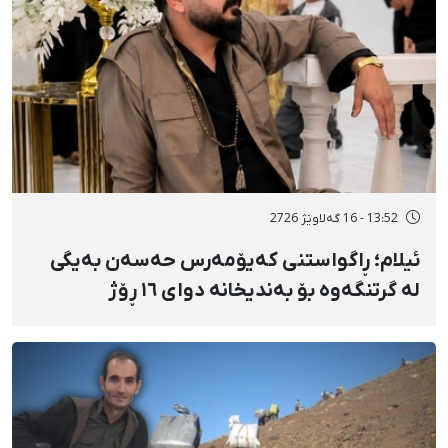
13:52 - 16 گەلاوێژ 2726
ئیلام؛ ڕاگواستنی کەیۆمەرس حەسەن بەیگی
لە گرتنگەوە بۆ بەندیخانە دوای ١٦ ڕۆژ
دەسبەسەرکرانی سەرەڕۆیانە و توندوتیژانە