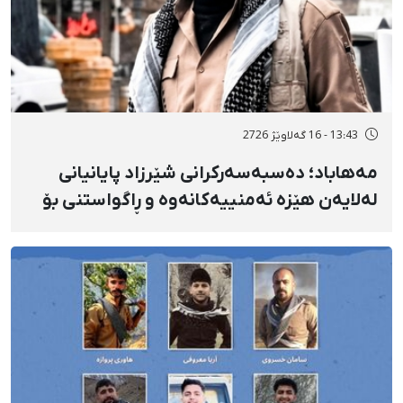
13:43 - 16 گەلاوێژ 2726
مەهاباد؛ دەسبەسەرکرانی شێرزاد پایانیانی
لەلایەن هێزە ئەمنییەکانەوە و ڕاگواستنی بۆ
شوێنێکی ناڕوون