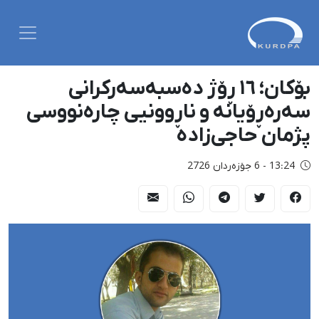
بۆکان؛ ١٦ ڕۆژ دەسبەسەرکرانی
سەرەڕۆیانە و ناڕوونیی چارەنووسی
پژمان حاجی‌زادە
13:24 - 6 جۆزەردان 2726