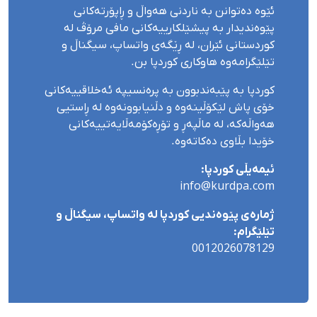
ئێوە دەتوانن بە ناردنی هەواڵ و ڕاپۆرتەکانی
پێوەندیدار بە پیشێلکارییەکانی مافی مرۆڤ لە
کوردستانی ئێران، لە ڕێگەی واتساپ، سیگناڵ و
تێلێگرامەوە هاوکاری کوردپا بن.
کوردپا بە پێبەندبوون بە پرەنسیپە ئەخلاقییەکانی
خۆی پاش لێکۆڵینەوە و دڵنیابوونەوە لە ڕاستیی
هەواڵەکە، لە ماڵپەڕ و تۆڕەکۆمەڵایەتییەکانی
خۆیدا بڵاوی دەکاتەوە.
ئیمەیڵی کوردپا:
info@kurdpa.com
ژمارەی پێوەندیی کوردپا لە واتساپ، سیگناڵ و
تێلێگرام:
0012026078129