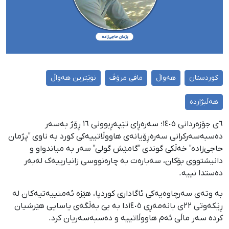
کوردستان
هەواڵ
مافی مرۆڤ
نوێترین هەواڵ
هەڵبژاردە
٦ی جۆزەردانی ١٤٠٥؛ سەرەڕای تێپەڕبوونی ١٦ ڕۆژ بەسەر
دەسبەسەرکرانی سەرەڕۆیانەی هاووڵاتییەکی کورد بە ناوی "پژمان
حاجی‌زادە" خەڵکی گوندی "گامێش گولی" سەر بە میاندواو و
دانیشتووی بۆکان، سەبارەت بە چارەنووسی زانیارییەک لەبەر
دەستدا نییە.
بە وتەی سەرچاوەیەکی ئاگاداری کوردپا، هێزە ئەمنییەتیەکان لە
ڕێکەوتی ٢٢ی بانەمەڕی ١٤٠٥دا بە بێ بەڵگەی یاسایی هێرشیان
کردە سەر ماڵی ئەم هاووڵاتییە و دەسبەسەریان کرد.