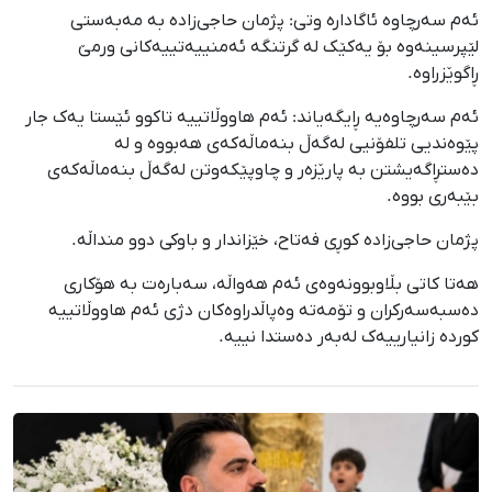
ئەم سەرچاوە ئاگادارە وتی: پژمان حاجی‌زادە بە مەبەستی
لێپرسینەوە بۆ یەکێک لە گرتنگە ئەمنییەتییەکانی ورمێ
ڕاگوێزراوە.
ئەم سەرچاوەیە ڕایگەیاند: ئەم هاووڵاتییە تاکوو ئێستا یەک جار
پێوەندیی تلفۆنیی لەگەڵ بنەماڵەکەی هەبووە و لە
دەستڕاگەیشتن بە پارێزەر و چاوپێکەوتن لەگەڵ بنەماڵەکەی
بێبەری بووە.
پژمان حاجی‌زادە کوڕی فەتاح، خێزاندار و باوکی دوو منداڵە.
هەتا کاتی بڵاوبوونەوەی ئەم هەواڵە، سەبارەت بە هۆکاری
دەسبەسەرکران و تۆمەتە وەپاڵدراوەکان دژی ئەم هاووڵاتییە
کوردە زانیارییەک لەبەر دەستدا نییە.