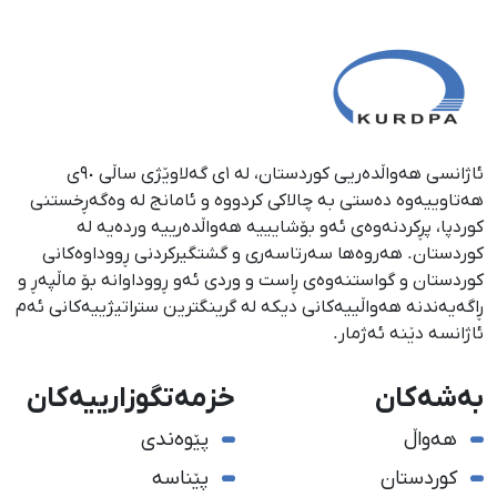
ئاژانسی هەواڵدەریی کوردستان، لە ١ی گەلاوێژی ساڵی ٩٠ی
هەتاوییەوە دەستی بە چالاکی کردووە و ئامانج لە وەگەڕخستنی
كوردپا، پڕكردنەوەی ئەو بۆشایییە هەواڵدەرییە وردەیە لە
كوردستان. هەروەها سەرتاسەری و گشتگیركردنی ڕووداوەكانی
كوردستان و گواستنەوەی ڕاست و وردی ئەو ڕووداوانە بۆ ماڵپەڕ و
ڕاگەیەندنە هەواڵییەكانی دیكە لە گرینگترین ستراتیژییەكانی ئەم
ئاژانسە دێنە ئەژمار.
بەشەکان
خزمەتگوزارییەکان
هەواڵ
پێوەندی
کوردستان
پێناسە