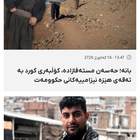
13:47 - 16 گەلاوێژ 2726
بانه؛ حەسەن مستەفازادە، کۆڵبەری کورد بە
تەقەی هێزە نیزامییەکانی حکوومەت
بەسەختی بریندار بوو