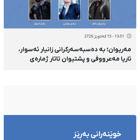
13:51 - 15 گەلاوێژ 2726
مەریوان؛ بە دەسبەسەرکرانی زانیار ئەسوار،
ئاریا مەعرووفی و پشتیوان تاتار ژمارەی
دەسبەسەرکراوانی سەرەڕۆیانە لە ئاوایی «نێ»
بۆ شەش کەس زیادی کرد
خوێنەرانی بەڕێز