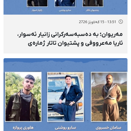
13:51 - 15 گەلاوێژ 2726
مەریوان؛ بە دەسبەسەرکرانی زانیار ئەسوار،
ئاریا مەعرووفی و پشتیوان تاتار ژمارەی
دەسبەسەرکراوانی سەرەڕۆیانە لە ئاوایی «نێ»
بۆ شەش کەس زیادی کرد