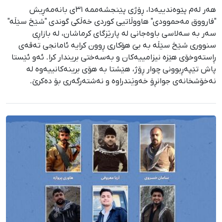
هەر لەم پێوەندییەدا، ڕۆژی پێنجشەممە ٣١ی بانەمەڕیش
"فارووق مەحموودی" هاووڵاتیی کوردی خەڵکی گوندی "شێخ سێڵە"
سەر بە سەلاسی باوەجانی لە پارێزگای کرماشان، لە بازاڕی
سنووری شێخ سێڵە بە بێ هۆکاری ڕوون کرایە ئامانجی تەقەی
ڕاستەوخۆی هێزە نیزامییەکان و بەسەختی بریندار کرا. ئەو ئێستا
پاش تێپەڕبوونی چوار ڕۆژ، هێشتا بە هۆی برینەکانییەوە لە
نەخۆشخانەی جوانڕۆ خەوێندراوە و نەشتەرگەری بۆ دەکرێ.