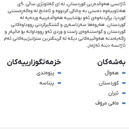
ئاژانسی هەواڵدەریی کوردستان، لە ١ی گەلاوێژی ساڵی ٩٠ی
هەتاوییەوە دەستی بە چالاکی کردووە و ئامانج لە وەگەڕخستنی
كوردپا، پڕكردنەوەی ئەو بۆشایییە هەواڵدەرییە وردەیە لە
كوردستان. هەروەها سەرتاسەری و گشتگیركردنی ڕووداوەكانی
كوردستان و گواستنەوەی ڕاست و وردی ئەو ڕووداوانە بۆ ماڵپەڕ و
ڕاگەیەندنە هەواڵییەكانی دیكە لە گرینگترین ستراتیژییەكانی ئەم
ئاژانسە دێنە ئەژمار.
بەشەکان
خزمەتگوزارییەکان
هەواڵ
پێوەندی
کوردستان
پێناسە
ئێران
مافی مرۆڤ