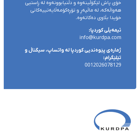
خۆی پاش لێکۆڵینەوە و دڵنیابوونەوە لە ڕاستیی
هەواڵەکە، لە ماڵپەڕ و تۆڕەکۆمەڵایەتییەکانی
خۆیدا بڵاوی دەکاتەوە.
ئیمەیڵی کوردپا:
info@kurdpa.com
ژمارەی پێوەندیی کوردپا لە واتساپ، سیگناڵ و
تێلێگرام:
0012026078129