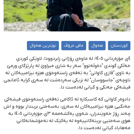
کوردستان
هەواڵ
مافی مرۆڤ
نوێترین هەواڵ
٤ی جۆزەردانی ١٤٠٥؛ لە ماوەی ڕۆژانی ڕابردوودا، لاوێکی کوردی
خەڵکی گوندی "دەوڵەتوو" سەر بە شاری میراوێ لە پارێزگای ورمێ
بە ناوی "قازی کاوانی" بە تەقەی ڕاستەوخۆی هێزە نیزامییەکان لە
ناوچەی "جاسووسان" لە نزیکی سەردەشت لە سەری کرایە ئامانجی
فیشەکی جەنگی و گیانی لەدەست دا.
دادوەر کاوانی کە کاسبکارە لە ئاکامی تەقەی ڕاستەوخۆی فیشەکی
جەنگیی هێزە نیزامییەکان لە سەری، بەسەختی بریندار بووە و اش
چەند ڕۆژ خەوێندران، شەوی یەکشەممە ٣ی جۆزەردانی ١٤٠٥ بە
هۆی سەختیی برینەکانییەوە لە یەکێک لە نەخۆشخانەکانی
مەهاباد گیانی لەدەست دا.