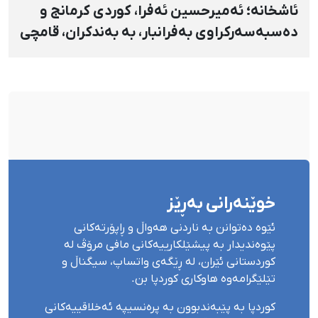
ئاشخانە؛ ئەمیرحسین ئەفرا، کوردی کرمانج و
دەسبەسەرکراوی بەفرانبار، بە بەندکران، قامچی
و پێبژاردنی نەختی سزا درا
خوێنەرانی بەڕێز
ئێوە دەتوانن بە ناردنی هەواڵ و ڕاپۆرتەکانی
پێوەندیدار بە پیشێلکارییەکانی مافی مرۆڤ لە
کوردستانی ئێران، لە ڕێگەی واتساپ، سیگناڵ و
تێلێگرامەوە هاوکاری کوردپا بن.
کوردپا بە پێبەندبوون بە پرەنسیپە ئەخلاقییەکانی