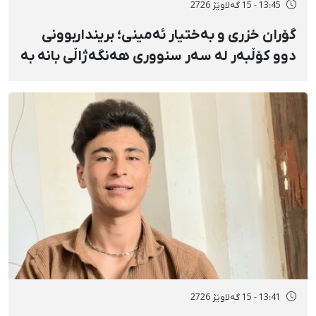
13:45 - 15 گەلاوێژ 2726
گۆران خزری و بەختیار ئەمینی؛ برینداربوونی
دوو کۆڵبەر لە سەر سنووری هەنگەژاڵی بانه بە
تەقەی ڕاستەوخۆی هێزە سەربازییەکان و
تەقینەوەی مین
13:41 - 15 گەلاوێژ 2726