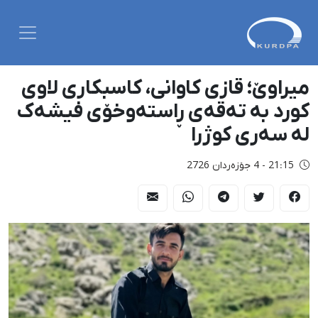
میراوێ؛ قازی کاوانی، کاسبکاری لاوی
کورد بە تەقەی ڕاستەوخۆی فیشەک
لە سەری کوژرا
21:15 - 4 جۆزەردان 2726