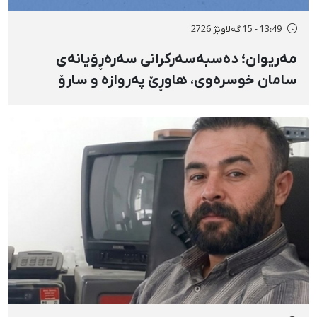
13:49 - 15 گەلاوێژ 2726
مەریوان؛ دەسبەسەرکرانی سەرەڕۆیانەی
سامان خوسرەوی، هاوڕێ پەروازە و سارۆ
ڕەوشەنی لەلایەن هێزە ئەمنییەکان و
گواستنەوەیان بۆ شوێنێکی نادیار