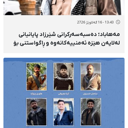
13:43 - 16 گەلاوێژ 2726
مەهاباد؛ دەسبەسەرکرانی شێرزاد پایانیانی
لەلایەن هێزە ئەمنییەکانەوە و ڕاگواستنی بۆ
شوێنێکی ناڕوون