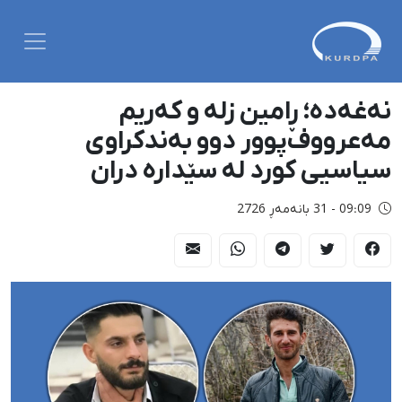
نەغەدە؛ ڕامین زلە و کەریم
مەعرووف‌پوور دوو بەندکراوی
سیاسیی کورد لە سێدارە دران
09:09 - 31 بانەمەڕ 2726