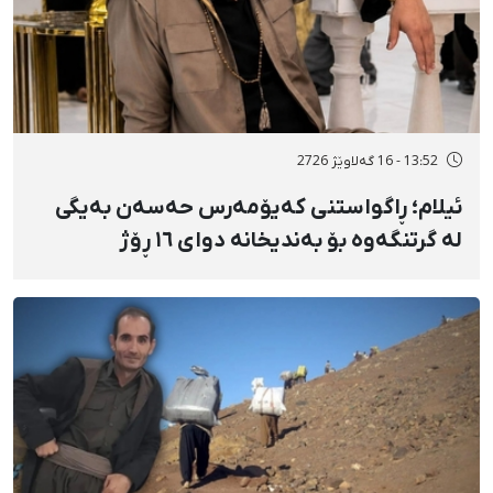
13:52 - 16 گەلاوێژ 2726
ئیلام؛ ڕاگواستنی کەیۆمەرس حەسەن بەیگی
لە گرتنگەوە بۆ بەندیخانە دوای ١٦ ڕۆژ
دەسبەسەرکرانی سەرەڕۆیانە و توندوتیژانە