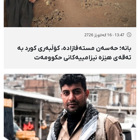
13:47 - 16 گەلاوێژ 2726
بانه؛ حەسەن مستەفازادە، کۆڵبەری کورد بە
تەقەی هێزە نیزامییەکانی حکوومەت
بەسەختی بریندار بوو