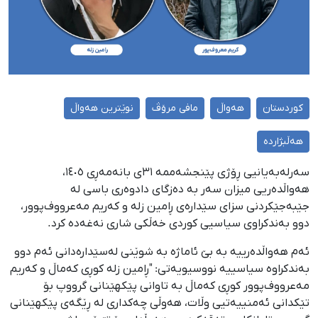
کوردستان
هەواڵ
مافی مرۆڤ
نوێترین هەواڵ
هەڵبژاردە
سەرلەبەیانیی ڕۆژی پێنجشەممە ٣١ی بانەمەڕی ١٤٠٥،
هەواڵدەریی میزان سەر بە دەزگای دادوەری باسی لە
جێبەجێکردنی سزای سێدارەی ڕامین زلە و کەریم مەعرووف‌پوور،
دوو بەندکراوی سیاسیی کوردی خەڵكی شاری نەغەدە کرد.
ئەم هەواڵدەرییە بە بێ ئاماژە بە شوێنی لەسێدارەدانی ئەم دوو
بەندکراوە سیاسییە نووسیویەتی: "ڕامین زلە کوڕی کەماڵ و کەریم
مەعرووف‌پوور کوڕی کەماڵ بە تاوانی پێکهێنانی گرووپ بۆ
تێکدانی ئەمنییەتیی وڵات، هەوڵی چەکداری لە ڕێگەی پێکهێنانی