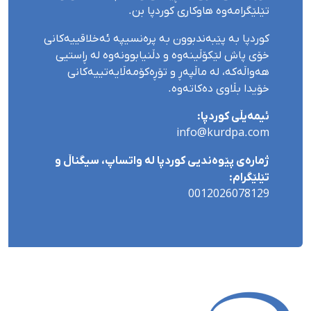
تێلێگرامەوە هاوکاری کوردپا بن.
کوردپا بە پێبەندبوون بە پرەنسیپە ئەخلاقییەکانی
خۆی پاش لێکۆڵینەوە و دڵنیابوونەوە لە ڕاستیی
هەواڵەکە، لە ماڵپەڕ و تۆڕەکۆمەڵایەتییەکانی
خۆیدا بڵاوی دەکاتەوە.
ئیمەیڵی کوردپا:
info@kurdpa.com
ژمارەی پێوەندیی کوردپا لە واتساپ، سیگناڵ و
تێلێگرام:
0012026078129