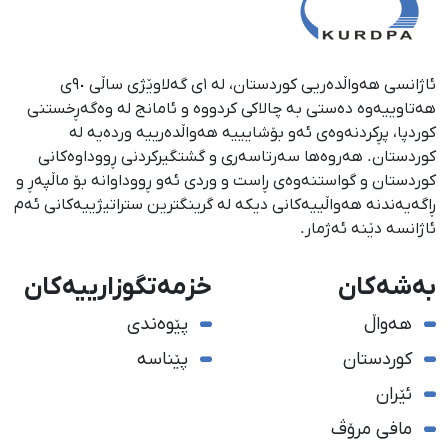
ئاژانسی هەواڵدەریی کوردستان، لە ١ی گەلاوێژی ساڵی ٩٠ی
هەتاوییەوە دەستی بە چالاکی کردووە و ئامانج لە وەگەڕخستنی
كوردپا، پڕكردنەوەی ئەو بۆشایییە هەواڵدەرییە وردەیە لە
كوردستان. هەروەها سەرتاسەری و گشتگیركردنی ڕووداوەكانی
كوردستان و گواستنەوەی ڕاست و وردی ئەو ڕووداوانە بۆ ماڵپەڕ و
ڕاگەیەندنە هەواڵییەكانی دیكە لە گرینگترین ستراتیژییەكانی ئەم
ئاژانسە دێنە ئەژمار.
بەشەکان
خزمەتگوزارییەکان
هەواڵ
پێوەندی
کوردستان
پێناسە
ئێران
مافی مرۆڤ