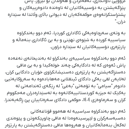
گرووپی تاوانکاری، تەقەکردن و هەوڵدان بۆ تێرۆر، پاش
پێڕاگەیشتن بە دۆسییەکانیان لە ناوەندە دادوەرییەکان و
پشتڕاستکرانەوەی حوکمەکەیان لە دیوانی باڵای وڵاتدا لە سێدارە
دران."
بە وتەی سەرچاوەیەکی ئاگاداری کوردپا، ئەم دوو بەندکراوە
سیاسییە کوردە بە شێوەی نهێنی و بە بێ ئاگاداری بنەماڵە و
پارێزەری دۆسییەکانیان لە سێدارە دراون.
ئەم دوو بەندکراوە سیاسییەی بەندکراو لە بەندیخانەی نەغەدە
پاش ئەوەی کە لە دادگایەکی چەند خولەکیدا و بە بێ مافی
دەستڕاگەیشتن بە پارێزەری دەسنیشانکراوی خۆیان دادگایی کران،
لەلایەن لقی یەکی دادگای ئینقلابی مەهابادەوە بە سەرۆکایەتیی
دادوەر "سیامی" بە تۆمەتی "بەغی" لە ڕێگەی ئەندامەتی لە
یەکێک لە حیزبە کوردستانییەکانەوە بە لەسێدارەدران مەحکووم
کران و سەرماوەزی ١٤٠٤، حوکمی دادگای سەرەتاییان پێ ڕاگەیەندرا.
ئەم دوو بەندکراوە سیاسییە لە هەموو قۆناغەکانی
دەسبەسەرکران و لێپرسینەوەدا لە مافی چاوپێکەوتن و پێوەندی
لەگەڵ بنەماڵەکانیان و هەروەها مافی دەستڕاگەیشتن بە پارێزەر