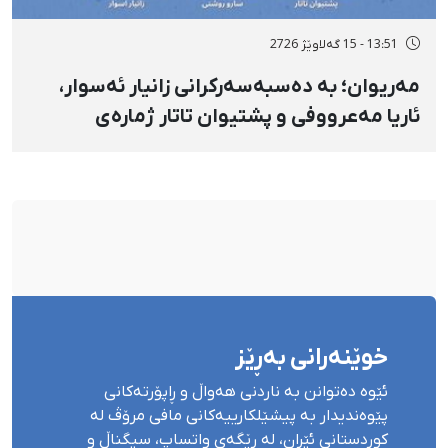
13:51 - 15 گەلاوێژ 2726
مەریوان؛ بە دەسبەسەرکرانی زانیار ئەسوار،
ئاریا مەعرووفی و پشتیوان تاتار ژمارەی
دەسبەسەرکراوانی سەرەڕۆیانە لە ئاوایی «نێ»
بۆ شەش کەس زیادی کرد
خوێنەرانی بەڕێز
ئێوە دەتوانن بە ناردنی هەواڵ و ڕاپۆرتەکانی
پێوەندیدار بە پیشێلکارییەکانی مافی مرۆڤ لە
کوردستانی ئێران، لە ڕێگەی واتساپ، سیگناڵ و