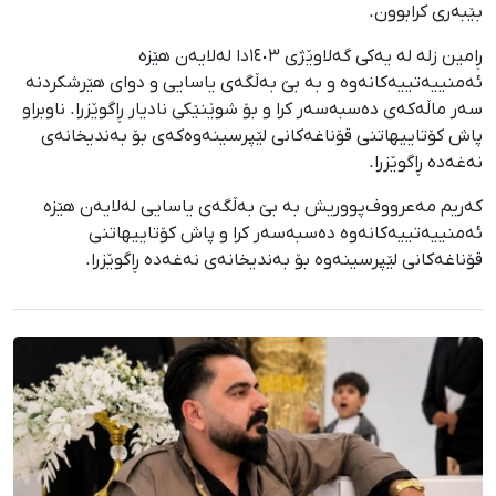
بێبەری کرابوون.
ڕامین زلە لە یەکی گەلاوێژی ١٤٠٣دا لەلایەن هێزە
ئەمنییەتییەکانەوە و بە بێ بەڵگەی یاسایی و دوای هێرشکردنە
سەر ماڵەکەی دەسبەسەر کرا و بۆ شوێنێکی نادیار ڕاگوێزرا. ناوبراو
پاش کۆتاییهاتنی قۆناغەکانی لێپرسینەوەکەی بۆ بەندیخانەی
نەغەدە ڕاگوێزرا.
کەریم مەعرووف‌پووریش بە بێ بەڵگەی یاسایی لەلایەن هێزە
ئەمنییەتییەکانەوە دەسبەسەر کرا و پاش کۆتاییهاتنی
قۆناغەکانی لێپرسینەوە بۆ بەندیخانەی نەغەدە ڕاگوێزرا.