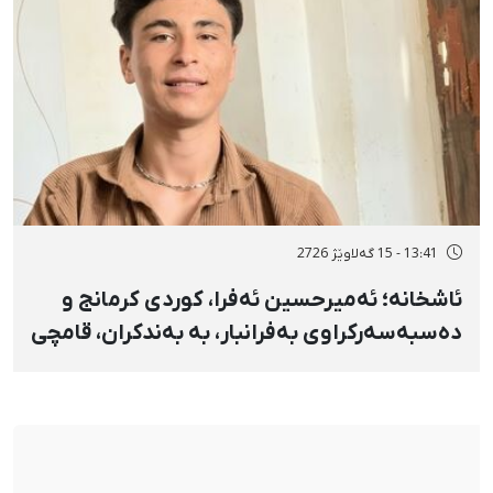
13:41 - 15 گەلاوێژ 2726
ئاشخانە؛ ئەمیرحسین ئەفرا، کوردی کرمانج و
دەسبەسەرکراوی بەفرانبار، بە بەندکران، قامچی
و پێبژاردنی نەختی سزا درا