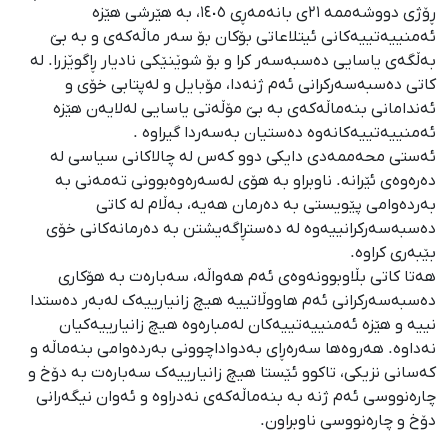
ڕۆژی دووشەممە ٢١ی بانەمەڕی ١٤٠٥، بە هێرشی هێزە
ئەمنییەتییەکانی ئیتلاعاتی بۆکان بۆ سەر ماڵەکەی و بە بێ
بەڵگەی یاسایی دەسبەسەر کرا و بۆ شوێنێكی نادیار ڕاگوێزرا. لە
کاتی دەسبەسەرکرانی ئەم ژنەدا، مۆبایل و لەپتابی خۆی و
ئەندامانی بنەماڵەکەی بە بێ مۆڵەتی یاسایی لەلایەن هێزە
ئەمنییەتییەکانەوە دەستیان بەسەردا گیراوە .
ئەستی محەممەدی دایکی دوو کەس لە چالاکانی سیاسی لە
دەرەوەی ئێرانە. ناوبراو بە هۆی لەسەرەوەبوونی تەمەنی بە
بەردەوامی پێویستی بە دەرمان هەیە، بەڵام لە کاتی
دەسبەسەرکرانییەوە لە دەستڕاگەیشتن بە دەرمانەکانی خۆی
بێبەری کراوە.
هەتا کاتی بڵاوبوونەوەی ئەم هەواڵە، سەبارەت بە هۆکاری
دەسبەسەرکرانی ئەم هاووڵاتییە هیچ زانیارییەک لەبەر دەستدا
نییە و هێزە ئەمنییەتییەکان لەمبارەوە هیچ زانیارییەکیان
نەداوە. هەروەها سەرەڕای بەدواداچوونی بەردەوامی بنەماڵە و
کەسانی نزیکی، تاکوو ئێستا هیچ زانیارییەک سەبارەت بە دۆخ و
چارەنووسی ئەم ژنە بە بنەماڵەکەی نەدراوە و ئەوان نیگەرانی
دۆخ و چارەنووسی ناوبراون.