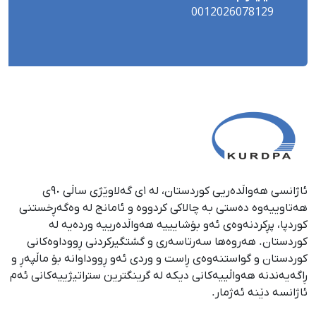
0012026078129
ئاژانسی هەواڵدەریی کوردستان، لە ١ی گەلاوێژی ساڵی ٩٠ی
هەتاوییەوە دەستی بە چالاکی کردووە و ئامانج لە وەگەڕخستنی
كوردپا، پڕكردنەوەی ئەو بۆشایییە هەواڵدەرییە وردەیە لە
كوردستان. هەروەها سەرتاسەری و گشتگیركردنی ڕووداوەكانی
كوردستان و گواستنەوەی ڕاست و وردی ئەو ڕووداوانە بۆ ماڵپەڕ و
ڕاگەیەندنە هەواڵییەكانی دیكە لە گرینگترین ستراتیژییەكانی ئەم
ئاژانسە دێنە ئەژمار.