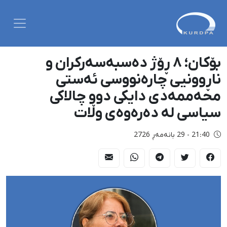
بۆکان؛ ۸ ڕۆژ دەسبەسەرکران و
ناڕوونیی چارەنووسی ئەستی
محەممەدی دایکی دوو چالاکی
سیاسی لە دەرەوەی وڵات
21:40 - 29 بانەمەڕ 2726