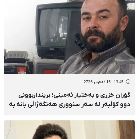
13:45 - 15 گەلاوێژ 2726
گۆران خزری و بەختیار ئەمینی؛ برینداربوونی
دوو کۆڵبەر لە سەر سنووری هەنگەژاڵی بانه بە
تەقەی ڕاستەوخۆی هێزە سەربازییەکان و
تەقینەوەی مین