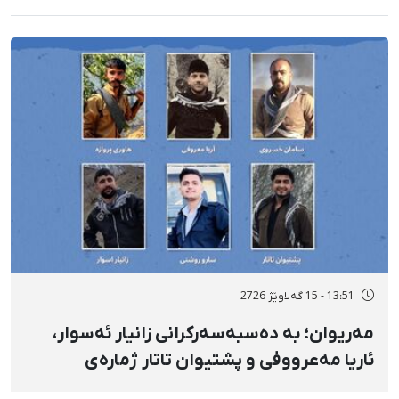
13:51 - 15 گەلاوێژ 2726
مەریوان؛ بە دەسبەسەرکرانی زانیار ئەسوار،
ئاریا مەعرووفی و پشتیوان تاتار ژمارەی
دەسبەسەرکراوانی سەرەڕۆیانە لە ئاوایی «نێ»