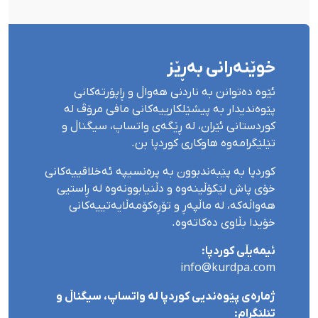
خوێنەرانی بەڕێز
ئێوە دەتوانن بە ناردنی هەواڵ و ڕاپۆرتەکانی
پێوەندیدار بە پیشێلکارییەکانی مافی مرۆڤ لە
کوردستانی ئێران، لە ڕێگەی واتساپ، سیگناڵ و
تێلێگرامەوە هاوکاری کوردپا بن.
کوردپا بە پێبەندبوون بە پرەنسیپە ئەخلاقییەکانی
خۆی پاش لێکۆڵینەوە و دڵنیابوونەوە لە ڕاستیی
هەواڵەکە، لە ماڵپەڕ و تۆڕەکۆمەڵایەتییەکانی
خۆیدا بڵاوی دەکاتەوە.
ئیمەیڵی کوردپا:
info@kurdpa.com
ژمارەی پێوەندیی کوردپا لە واتساپ، سیگناڵ و
تێلێگرام: