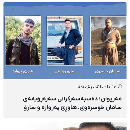
بۆ شەش کەس زیادی کرد
13:49 - 15 گەلاوێژ 2726
مەریوان؛ دەسبەسەرکرانی سەرەڕۆیانەی
سامان خوسرەوی، هاوڕێ پەروازە و سارۆ
ڕەوشەنی لەلایەن هێزە ئەمنییەکان و
گواستنەوەیان بۆ شوێنێکی نادیار