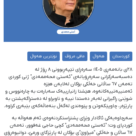
کوردستان
هەواڵ
مافی مرۆڤ
نوێترین هەواڵ
٢٨ی بانەمەڕی ١٤٠٥؛ سەرەڕای تێپەڕبوونی ٨ ڕۆژ لە
دەسبەسەرکرانی سەرەڕۆیانەی "ئەستی محەممەدی" ژنی کوردی
تەمەن ٦٧ ساڵانی خەڵکی بۆکان لەلایەن هێزە
ئەمنییەتییەکانەوە، هێشتا زانیارییەک سەبارەت بە چارەنووس و
شوێنی ڕاگیرانی لەبەر دەستدا نییە و ناوبراو لە دەستڕاگەیشتن بە
پارێزەر، چاوپێکەوتن و پێوەندی لەگەڵ بنەماڵەکەی بێبەری کراوە.
سەرچاوەیەکی ئاگادار وێڕای پشتڕاستکردنەوەی ئەم هەواڵە بە
کوردپای وت؛ "ئەستی محەممەدی" کچی حاجی غەفوور، تەمەن
٦٧ ساڵان و خەڵکی "میراوێ"ی بۆکان لە پارێزگای ورمێ، دوانیوەڕۆی