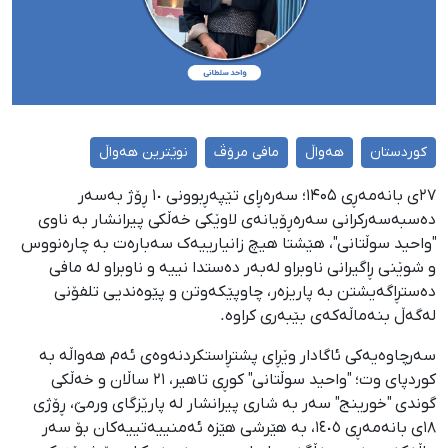
کوردستان
هەواڵ
مافی مرۆڤ
نوێترین هەواڵ
۲۷ی بانەمەڕی ۱۴۰۵؛ سەرەڕای تێپەڕبوونی ١٠ ڕۆژ بەسەر
دەسبەسەرکرانی سەرەڕۆیانەی لاوێکی خەڵکی پیرانشار بە ناوی
"واحید سوڵتانی"، هێشتا هیچ زانیارییەک سەبارەت بە چارەنووس
و شوێنی ڕاگیرانی ناوبراو لەبەر دەستدا نییە و ناوبراو لە مافی
دەستڕاگەیشتن بە پاریزەر، چاوپێکەوتن و پێوەندیی تلفۆنی
لەگەڵ بنەماڵەکەی بێبەری کراوە.
سەرچاوەیەکی ئاگادار وێڕای پشتڕاستکردنەوەی ئەم هەواڵە بە
کوردپای وت؛ "واحید سوڵتانی" کوڕی تاهیر، ٢١ ساڵان و خەڵکی
گوندی "خورینج" سەر بە شاری پیرانشار لە پارێزگای ورمێ، ڕۆژی
١٨ی بانەمەڕی ١٤٠٥، بە هێرشی هێزە ئەمنییەتییەکان بۆ سەر