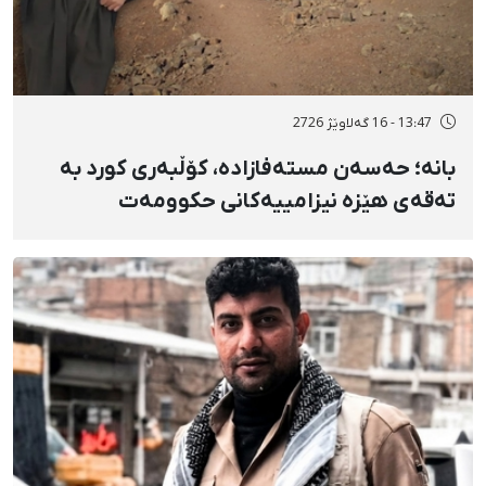
13:47 - 16 گەلاوێژ 2726
بانه؛ حەسەن مستەفازادە، کۆڵبەری کورد بە
تەقەی هێزە نیزامییەکانی حکوومەت
بەسەختی بریندار بوو