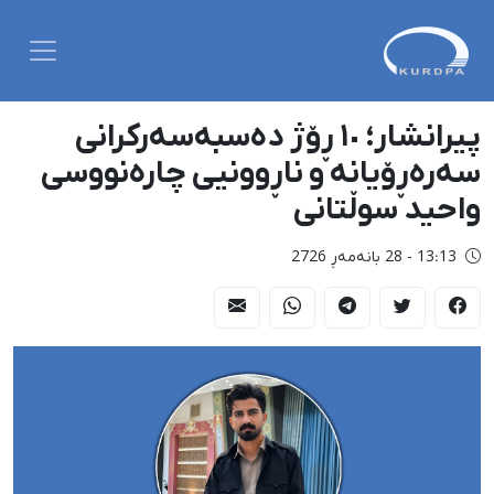
پیرانشار؛ ١٠ ڕۆژ دەسبەسەرکرانی
سەرەڕۆیانە و ناڕوونیی چارەنووسی
واحید سوڵتانی
13:13 - 28 بانەمەڕ 2726