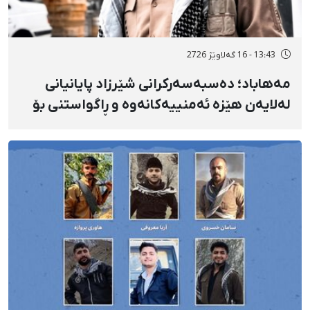
13:43 - 16 گەلاوێژ 2726
مەهاباد؛ دەسبەسەرکرانی شێرزاد پایانیانی
لەلایەن هێزە ئەمنییەکانەوە و ڕاگواستنی بۆ
شوێنێکی ناڕوون