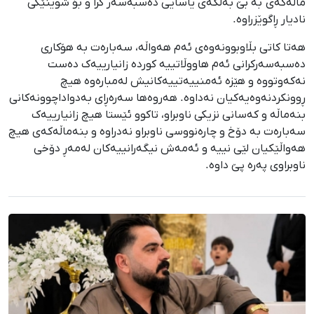
ماڵەکەی بە بێ بەڵگەی یاسایی دەسبەسەر کرا و بۆ شوێنێکی
نادیار ڕاگوێزراوە.
هەتا کاتی بڵاوبوونەوەی ئەم هەواڵە، سەبارەت بە هۆکاری
دەسبەسەرکرانی ئەم هاووڵاتییە کوردە زانیارییەک دەست
نەکەوتووە و هێزە ئەمنییەتییەکانیش لەمبارەوە هیچ
ڕوونکردنەوەیەکیان نەداوە. هەروەها سەرەڕای بەدواداچوونەکانی
بنەماڵە و کەسانی نزیکی ناوبراو، تاکوو ئێستا هیچ زانیارییەک
سەبارەت بە دۆخ و چارەنووسی ناوبراو نەدراوە و بنەماڵەکەی هیچ
هەواڵێکیان لێی نییە و ئەمەش نیگەرانییەکان لەمەڕ دۆخی
ناوبراوی پەرە پێ داوە.