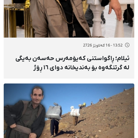
13:52 - 16 گەلاوێژ 2726
ئیلام؛ ڕاگواستنی کەیۆمەرس حەسەن بەیگی
لە گرتنگەوە بۆ بەندیخانە دوای ١٦ ڕۆژ
دەسبەسەرکرانی سەرەڕۆیانە و توندوتیژانە