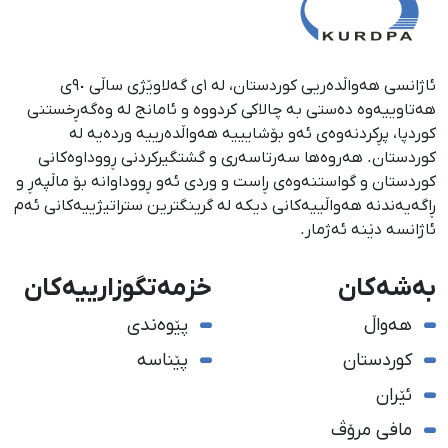
ئاژانسی هەواڵدەریی کوردستان، لە ١ی گەلاوێژی ساڵی ٩٠ی
هەتاوییەوە دەستی بە چالاکی کردووە و ئامانج لە وەگەڕخستنی
كوردپا، پڕكردنەوەی ئەو بۆشایییە هەواڵدەرییە وردەیە لە
كوردستان. هەروەها سەرتاسەری و گشتگیركردنی ڕووداوەكانی
كوردستان و گواستنەوەی ڕاست و وردی ئەو ڕووداوانە بۆ ماڵپەڕ و
ڕاگەیەندنە هەواڵییەكانی دیكە لە گرینگترین ستراتیژییەكانی ئەم
ئاژانسە دێنە ئەژمار.
بەشەکان
خزمەتگوزارییەکان
هەواڵ
پێوەندی
کوردستان
پێناسە
ئێران
مافی مرۆڤ