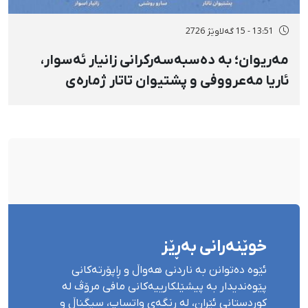
13:51 - 15 گەلاوێژ 2726
مەریوان؛ بە دەسبەسەرکرانی زانیار ئەسوار،
ئاریا مەعرووفی و پشتیوان تاتار ژمارەی
دەسبەسەرکراوانی سەرەڕۆیانە لە ئاوایی «نێ»
بۆ شەش کەس زیادی کرد
خوێنەرانی بەڕێز
ئێوە دەتوانن بە ناردنی هەواڵ و ڕاپۆرتەکانی
پێوەندیدار بە پیشێلکارییەکانی مافی مرۆڤ لە
کوردستانی ئێران، لە ڕێگەی واتساپ، سیگناڵ و