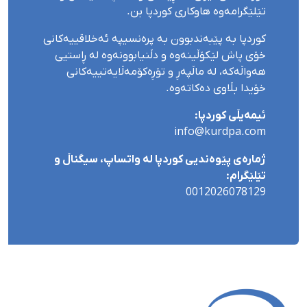
تێلێگرامەوە هاوکاری کوردپا بن.
کوردپا بە پێبەندبوون بە پرەنسیپە ئەخلاقییەکانی
خۆی پاش لێکۆڵینەوە و دڵنیابوونەوە لە ڕاستیی
هەواڵەکە، لە ماڵپەڕ و تۆڕەکۆمەڵایەتییەکانی
خۆیدا بڵاوی دەکاتەوە.
ئیمەیڵی کوردپا:
info@kurdpa.com
ژمارەی پێوەندیی کوردپا لە واتساپ، سیگناڵ و
تێلێگرام:
0012026078129