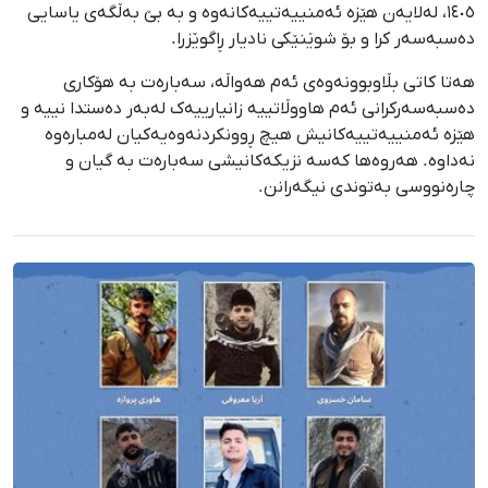
١٤٠٥، لەلایەن هێزە ئەمنییەتییەکانەوە و بە بێ بەڵگەی یاسایی
دەسبەسەر کرا و بۆ شوێنێکی نادیار ڕاگوێزرا.
هەتا کاتی بڵاوبوونەوەی ئەم هەواڵە، سەبارەت بە هۆکاری
دەسبەسەرکرانی ئەم هاووڵاتییە زانیارییەک لەبەر دەستدا نییە و
هێزە ئەمنییەتییەکانیش هیچ ڕوونکردنەوەیەکیان لەمبارەوە
نەداوە. هەروەها کەسە نزیکەکانیشی سەبارەت بە گیان و
چارەنووسی بەتوندی نیگەرانن.