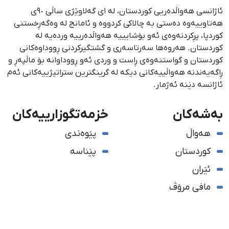
ئاژانسی هەواڵدەریی کوردستان، لە ١ی گەلاوێژی ساڵی ٩٠ی
هەتاوییەوە دەستی بە چالاکی کردووە و ئامانج لە وەگەڕخستنی
كوردپا، پڕكردنەوەی ئەو بۆشایییە هەواڵدەرییە وردەیە لە
كوردستان. هەروەها سەرتاسەری و گشتگیركردنی ڕووداوەكانی
كوردستان و گواستنەوەی ڕاست و وردی ئەو ڕووداوانە بۆ ماڵپەڕ و
ڕاگەیەندنە هەواڵییەكانی دیكە لە گرینگترین ستراتیژییەكانی ئەم
ئاژانسە دێنە ئەژمار.
بەشەکان
خزمەتگوزارییەکان
هەواڵ
پێوەندی
کوردستان
پێناسە
ئێران
مافی مرۆڤ