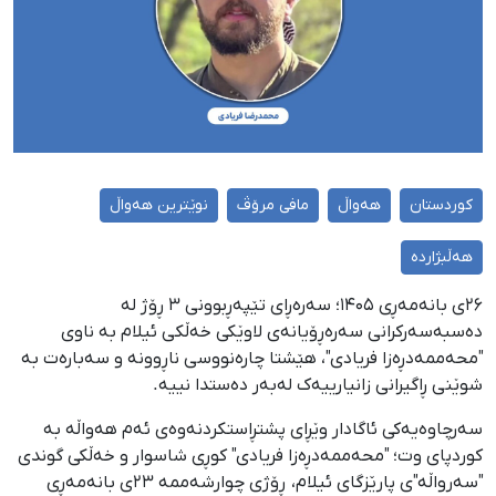
کوردستان
هەواڵ
مافی مرۆڤ
نوێترین هەواڵ
هەڵبژاردە
۲۶ی بانەمەڕی ۱۴۰۵؛ سەرەڕای تێپەڕبوونی ٣ ڕۆژ لە
دەسبەسەرکرانی سەرەڕۆیانەی لاوێکی خەڵكی ئیلام بە ناوی
"محەممەدڕەزا فریادی"، هێشتا چارەنووسی ناڕوونە و سەبارەت بە
شوێنی ڕاگیرانی زانیارییەک لەبەر دەستدا نییە.
سەرچاوەیەکی ئاگادار وێڕای پشتڕاستکردنەوەی ئەم هەواڵە بە
کوردپای وت؛ "محەممەدڕەزا فریادی" کوڕی شاسوار و خەڵکی گوندی
"سەرواڵە"ی پارێزگای ئیلام، ڕۆژی چوارشەممە ٢٣ی بانەمەڕی