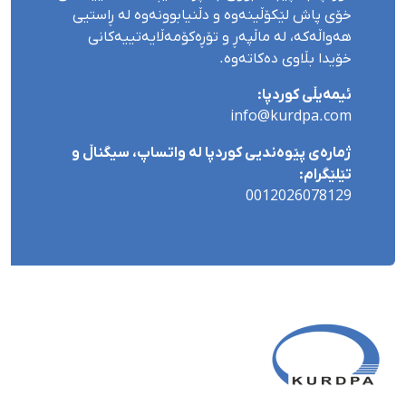
خۆی پاش لێکۆڵینەوە و دڵنیابوونەوە لە ڕاستیی
هەواڵەکە، لە ماڵپەڕ و تۆڕەکۆمەڵایەتییەکانی
خۆیدا بڵاوی دەکاتەوە.
ئیمەیڵی کوردپا:
info@kurdpa.com
ژمارەی پێوەندیی کوردپا لە واتساپ، سیگناڵ و
تێلێگرام:
0012026078129