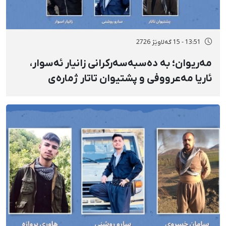
13:51 - 15 گەلاوێژ 2726
مەریوان؛ بە دەسبەسەرکرانی زانیار ئەسوار،
ئاریا مەعرووفی و پشتیوان تاتار ژمارەی
دەسبەسەرکراوانی سەرەڕۆیانە لە ئاوایی «نێ»
بۆ شەش کەس زیادی کرد