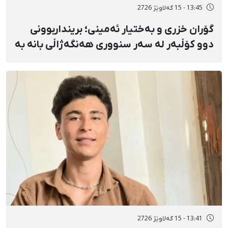
13:45 - 15 گەلاوێژ 2726
گۆران خزری و بەختیار ئەمینی؛ برینداربوونی
دوو کۆڵبەر لە سەر سنووری هەنگەژاڵی بانه بە
تەقەی ڕاستەوخۆی هێزە سەربازییەکان و
تەقینەوەی مین
13:41 - 15 گەلاوێژ 2726