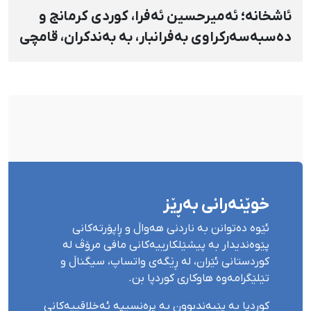
ئاشخانە؛ ئەمیرحسین ئەفرا، کوردی کرمانج و
دەسبەسەرکراوی بەفرانبار، بە بەندکران، قامچی
و پێبژاردنی نەختی سزا درا
خوێنەرانی بەڕێز
ئێوە دەتوانن بە ناردنی هەواڵ و ڕاپۆرتەکانی
پێوەندیدار بە پیشێلکارییەکانی مافی مرۆڤ لە
کوردستانی ئێران، لە ڕێگەی واتساپ، سیگناڵ و
تێلێگرامەوە هاوکاری کوردپا بن.
کوردپا بە پێبەندبوون بە پرەنسیپە ئەخلاقییەکانی