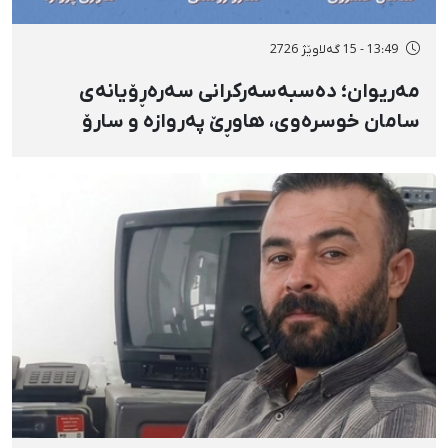
13:49 - 15 گەلاوێژ 2726
مەریوان؛ دەسبەسەرکرانی سەرەڕۆیانەی
سامان خوسرەوی، هاوڕێ پەروازە و سارۆ
ڕەوشەنی لەلایەن هێزە ئەمنییەکان و
گواستنەوەیان بۆ شوێنێکی نادیار