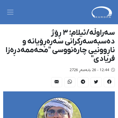
سەراوڵە/ئیلام؛ ٣ ڕۆژ
دەسبەسەرکرانی سەرەڕۆیانە و
ناڕوونیی چارەنووسی "محەممەدڕەزا
فریادی"
12:44 - 26 بانەمەڕ 2726