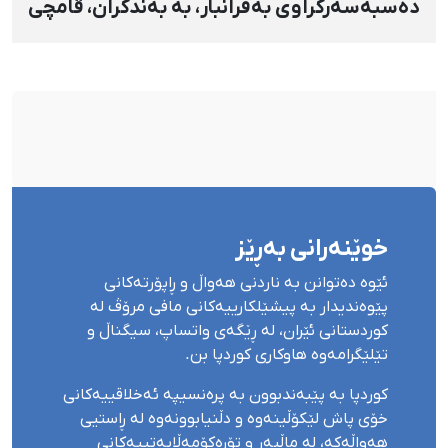
دەسبەسەرکراوی بەفرانبار، بە بەندکران، قامچی
و پێبژاردنی نەختی سزا درا
خوێنەرانی بەڕێز
ئێوە دەتوانن بە ناردنی هەواڵ و ڕاپۆرتەکانی
پێوەندیدار بە پیشێلکارییەکانی مافی مرۆڤ لە
کوردستانی ئێران، لە ڕێگەی واتساپ، سیگناڵ و
تێلێگرامەوە هاوکاری کوردپا بن.
کوردپا بە پێبەندبوون بە پرەنسیپە ئەخلاقییەکانی
خۆی پاش لێکۆڵینەوە و دڵنیابوونەوە لە ڕاستیی
هەواڵەکە، لە ماڵپەڕ و تۆڕەکۆمەڵایەتییەکانی