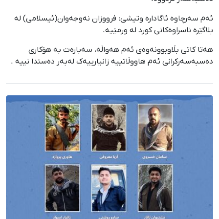
ئەم سەرچاوە ئاگادارە وتیشی: فرووزان نەوجەوان(ئیسلامی) لە
بلاگێرە ناسراوەکانی کورد لە ورمێیە.
هەتا کاتی بڵاوبوونەوەی ئەم هەواڵە، سەبارەت بە هۆکاری
دەسبەسەرکرانی ئەم هاووڵاتییە زانیارییەک لەبەر دەستدا نییە .