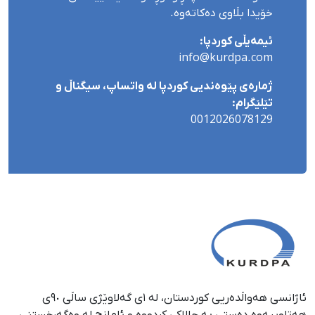
خۆیدا بڵاوی دەکاتەوە.
ئیمەیڵی کوردپا:
info@kurdpa.com
ژمارەی پێوەندیی کوردپا لە واتساپ، سیگناڵ و
تێلێگرام:
0012026078129
ئاژانسی هەواڵدەریی کوردستان، لە ١ی گەلاوێژی ساڵی ٩٠ی
هەتاوییەوە دەستی بە چالاکی کردووە و ئامانج لە وەگەڕخستنی