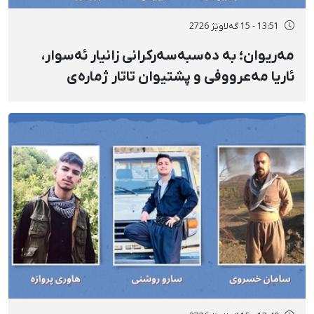
13:51 - 15 گەلاوێژ 2726
مەریوان؛ بە دەسبەسەرکرانی زانیار ئەسوار،
ئاریا مەعرووفی و پشتیوان تاتار ژمارەی
دەسبەسەرکراوانی سەرەڕۆیانە لە ئاوایی «نێ»
بۆ شەش کەس زیادی کرد