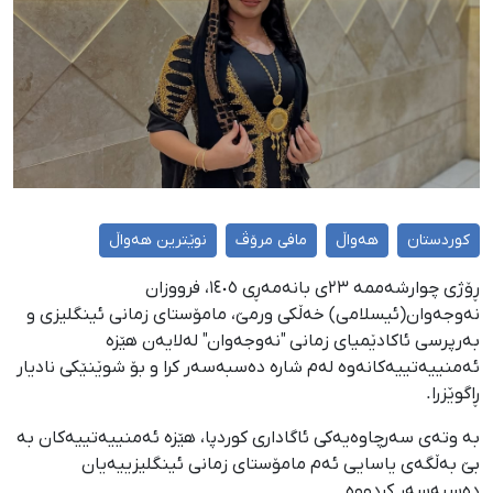
کوردستان
هەواڵ
مافی مرۆڤ
نوێترین هەواڵ
ڕۆژی چوارشەممە ٢٣ی بانەمەڕی ١٤٠٥، فرووزان
نەوجەوان(ئیسلامی) خەڵکی ورمێ، مامۆستای زمانی ئینگلیزی و
بەرپرسی ئاکادێمیای زمانی "نەوجەوان" لەلایەن هێزە
ئەمنییەتییەکانەوە لەم شارە دەسبەسەر کرا و بۆ شوێنێکی نادیار
ڕاگوێزرا.
بە وتەی سەرچاوەیەکی ئاگاداری کوردپا، هێزە ئەمنییەتییەکان بە
بێ بەڵگەی یاسایی ئەم مامۆستای زمانی ئینگلیزییەیان
دەسبەسەر کردووە.