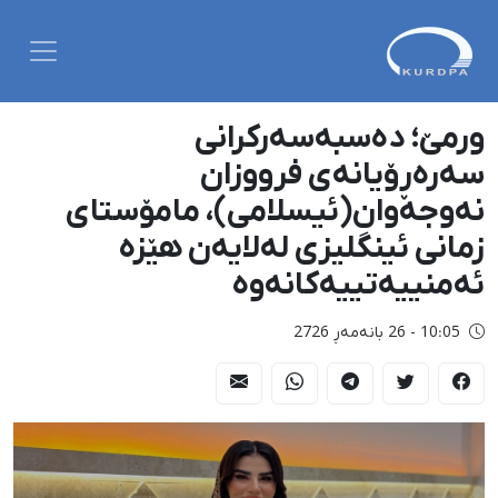
ورمێ؛ دەسبەسەرکرانی
سەرەڕۆیانەی فرووزان
نەوجەوان(ئیسلامی)، مامۆستای
زمانی ئینگلیزی لەلایەن هێزە
ئەمنییەتییەکانەوە
10:05 - 26 بانەمەڕ 2726