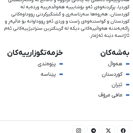
كوردپا، پڕكردنەوەی ئەو بۆشایییە هەواڵدەرییە وردەیە لە
كوردستان. هەروەها سەرتاسەری و گشتگیركردنی ڕووداوەكانی
كوردستان و گواستنەوەی ڕاست و وردی ئەو ڕووداوانە بۆ ماڵپەڕ و
ڕاگەیەندنە هەواڵییەكانی دیكە لە گرینگترین ستراتیژییەكانی ئەم
ئاژانسە دێنە ئەژمار.
بەشەکان
خزمەتگوزارییەکان
هەواڵ
پێوەندی
کوردستان
پێناسە
ئێران
مافی مرۆڤ