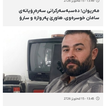
13:49 - 15 گەلاوێژ 2726
مەریوان؛ دەسبەسەرکرانی سەرەڕۆیانەی
سامان خوسرەوی، هاوڕێ پەروازە و سارۆ
ڕەوشەنی لەلایەن هێزە ئەمنییەکان و
گواستنەوەیان بۆ شوێنێکی نادیار
13:45 - 15 گەلاوێژ 2726