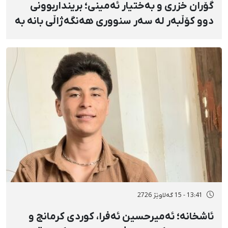
گۆران خزری و بەختیار ئەمینی؛ برینداربوونی
دوو کۆڵبەر لە سەر سنووری هەنگەژاڵی بانه بە
تەقەی ڕاستەوخۆی هێزە سەربازییەکان و
تەقینەوەی مین
13:41 - 15 گەلاوێژ 2726
ئاشخانە؛ ئەمیرحسین ئەفرا، کوردی کرمانج و