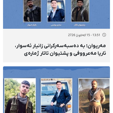
13:51 - 15 گەلاوێژ 2726
مەریوان؛ بە دەسبەسەرکرانی زانیار ئەسوار،
ئاریا مەعرووفی و پشتیوان تاتار ژمارەی
دەسبەسەرکراوانی سەرەڕۆیانە لە ئاوایی «نێ»
بۆ شەش کەس زیادی کرد