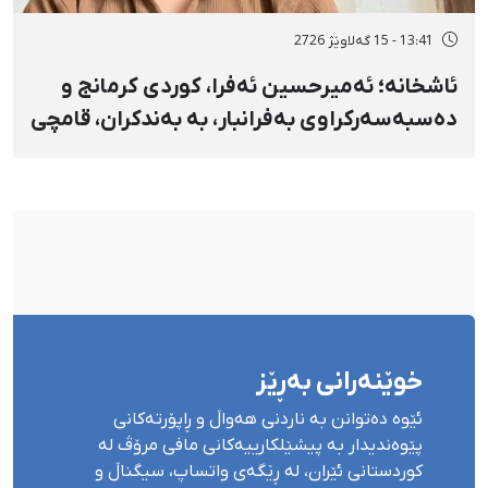
13:41 - 15 گەلاوێژ 2726
ئاشخانە؛ ئەمیرحسین ئەفرا، کوردی کرمانج و
دەسبەسەرکراوی بەفرانبار، بە بەندکران، قامچی
و پێبژاردنی نەختی سزا درا
خوێنەرانی بەڕێز
ئێوە دەتوانن بە ناردنی هەواڵ و ڕاپۆرتەکانی
پێوەندیدار بە پیشێلکارییەکانی مافی مرۆڤ لە
کوردستانی ئێران، لە ڕێگەی واتساپ، سیگناڵ و