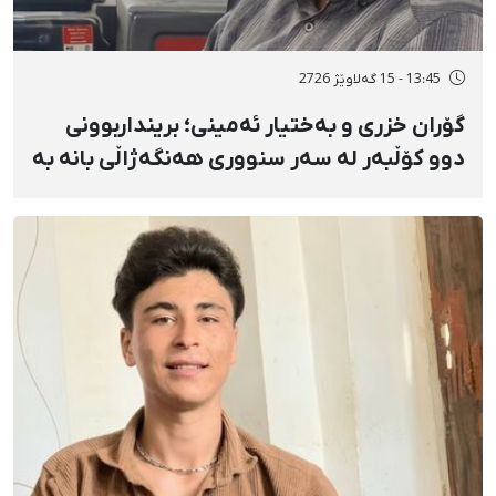
13:45 - 15 گەلاوێژ 2726
گۆران خزری و بەختیار ئەمینی؛ برینداربوونی
دوو کۆڵبەر لە سەر سنووری هەنگەژاڵی بانه بە
تەقەی ڕاستەوخۆی هێزە سەربازییەکان و
تەقینەوەی مین