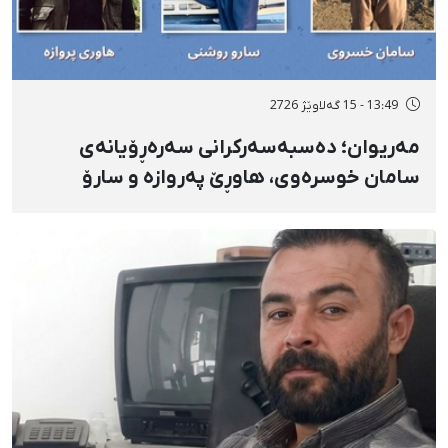
13:49 - 15 گەلاوێژ 2726
مەریوان؛ دەسبەسەرکرانی سەرەڕۆیانەی
سامان خوسرەوی، هاوڕێ پەروازە و سارۆ
ڕەوشەنی لەلایەن هێزە ئەمنییەکان و
گواستنەوەیان بۆ شوێنێکی نادیار