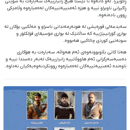
ڕاگوێزرا. لەو کاتەوە تا ئێستا هیچ زانیارییەک سەبارەت بە شوێنی
ڕاگیرانی ناوبراو نییە و هێزە ئەمنییەتییەکان لەەمبارەوە وڵامێکی
ڕوون نادەنەوە.
سەیدعەلی قوڕەیشی لە هونەرمەندانی ناسراو و خەڵکیی بۆکان لە
بواری گۆرانیبێژییە کە ساڵانێک لە بواری مۆسیقای فۆلکلۆر و
سونەتیی کوردی چالاکیی هەبووە.
هەتا کاتی بڵاوبوونەوەی ئەم هەواڵە، سەبارەت بە هۆکاری
دەسبەسەرکرانی ئەم هاووڵاتییە زانیارییەک لەبەر دەستدا نییە و
ناوەندە ئەمنییەتییەکان لەەمبارەوە ڕوونکردنەوەیەکیان نەداوە.