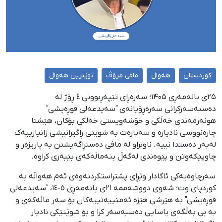
کوردستان
هەواڵ
مافی مرۆڤ
نوێترین هەواڵ
۲۵ی بانەمەڕی ۱۴۰۵؛ سەرەڕای تێپەڕبوونی ٤ ڕۆژ لە
دەسبەسەرکرانی سەرەڕۆیانەی "سەیدعەلی قوڕەیشی"
هونەرمەندی خەڵکی و خۆشەویستی خەڵکی بۆکان، هێشتا
چارەنووسی نادیارە و سەبارەت بە شوینی ڕاگیرانیشی زانیارییەک
لەبەر دەستدا نییە. ناوبراو لە مافی دەستڕاگەیشتن بە پاریزەر و
چاوپێکەوتن و پێوەندی لەگەڵ بنەماڵەکەی بێبەری کراوە.
سەرچاوەیەکی ئاگادار وێڕای پشتراستکردنەوەی ئەم هەواڵە بە
کوردپای وت؛ شەوی دووشەممە ٢١ی بانەمەڕی ١٤٠٥، "سەیدعەلی
قوڕەیشی" بە هێرشی هێزە ئەمنییەتییەکان بۆ سەر ماڵەکەی و
بە بی بەڵگەی یاسایی دەسبەسەر کرا و بۆ شوێنێکی نادیار