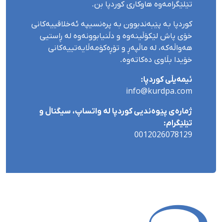
تێلێگرامەوە هاوکاری کوردپا بن.
کوردپا بە پێبەندبوون بە پرەنسیپە ئەخلاقییەکانی
خۆی پاش لێکۆڵینەوە و دڵنیابوونەوە لە ڕاستیی
هەواڵەکە، لە ماڵپەڕ و تۆڕەکۆمەڵایەتییەکانی
خۆیدا بڵاوی دەکاتەوە.
ئیمەیڵی کوردپا:
info@kurdpa.com
ژمارەی پێوەندیی کوردپا لە واتساپ، سیگناڵ و
تێلێگرام:
0012026078129