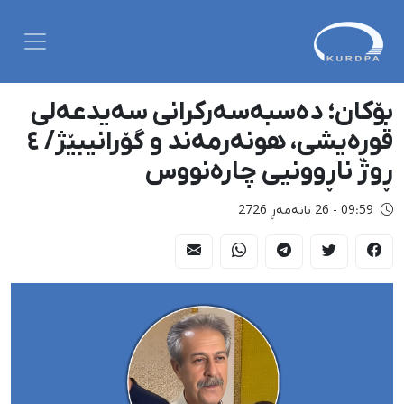
بۆکان؛ دەسبەسەرکرانی سەیدعەلی
قوڕەیشی، هونەرمەند و گۆرانیبێژ/ ٤
ڕوژ ناڕوونیی چارەنووس
09:59 - 26 بانەمەڕ 2726