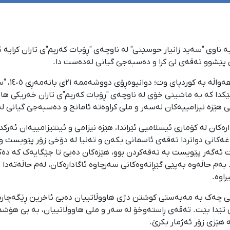
 خەڵکی سەقز بە ناوی "سەید زانیار حوسێنی" لە ناوچەی "ڕۆبات کەریم"ی تاران 
ی پێشوو تەقەی لێ کرا و دەسبەجێ گیانی لەدەست دا.
سەرچاوەیەک
کدا کە بە ماشینی خۆی لە ناوچەی "ڕۆبات کەریم"ی تاران خەریکی هاتو
هێزە نیزامییەکان لەسەر و ملی کراوەتە ئامانج و دەسبەجێ گیانی ل
کان لە کۆماری ئیسلامیی ئێراندا، هێزە نیزامی و ئینتیزامییەان ئەر
ەکانی دواتردا تەقەی ئاسمانی بکەن و تەنیا لە دۆخی زۆر پێویست و 
ت ئەگەر پێویست بە تەقەکردن بوو، هێزەکان دەبێ تا جێگایەک کە دە
ەم حاڵەوە بەپێی گێڕانەوەکانی سەرچاوە ئاگادارەکان، لەم حاڵەتەدا
اوە.
انی چەک بە مەبەستی کوشتن دژی هاووڵاتییان دەبێ ئاخرین ڕێگەچار
 تێدا بێت. تەقەی ڕاستەوخۆ لە سەر و ملی هاووڵاتییان، بە بێ هۆش
 هێزی زۆر ئەژمار بکرێ.