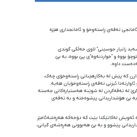
کرایە ئامانجی تەقەی ڕاستەوخۆ و ئامانجداری هێزە
ی ئاگادار وێڕای پشتڕاستکردنەوەی ئەم هەواڵە بە کوردپای وت؛ دوانیوەڕۆی دووشەممە ٢١ی بانەمەڕی ١٤٠٥، "سەید زانیار حوسێنی" لاوی خەڵكی گوندی
چۆ بووە و "خواردنەوە"ی پێ بووە، بە بێ
ەدەست داوە.
کدارن کە پێش لە بەکارهێنانی ڕاستەوخۆی چەک،
ئاوارتەدا ئیزنی تەقەی ڕاستەوخۆیان هەیە.
کرێ لە تەقەکردن لە شوێنە هەستیارەکانی جەستە
 بە بێ هۆشداریدانی پێشوەختە و بە تەقەی
ە ئەویش لەکاتێکدا بێت کە دۆخەکە هەڕەشەئامێز
داریدانی پێشوو و بە بێ هەبوونی هەڕەشەی گیانی،