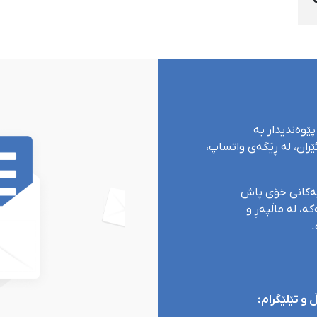
پێوەندیدار بە
ران، لە ڕێگەی واتساپ،
یەکانی خۆی پاش
ە، لە ماڵپەڕ و
.
و تێلێگرام: