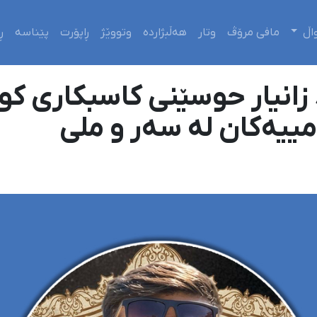
اڵ
مافی مرۆڤ
وتار
هەڵبژاردە
وتووێژ
ڕاپۆرت
پێناسە
ڕ
زانیار حوسێنی کاسبکاری کو
مییەکان لە سەر و ملی