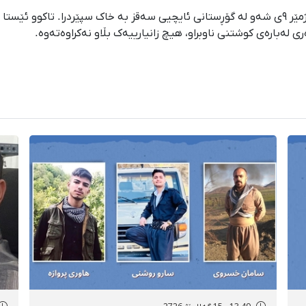
تەرمی ئەم لاوە سێشەممە ٢٣ی بانەمەڕی ١٤٠٥ کاتژمێر ٩ی شەو لە گۆڕستانی ئایچیی سەقز بە خاک
 لەبارەی کوشتنی ناوبراو، هیچ زانیارییەک بڵاو نەکراوەتەوە.