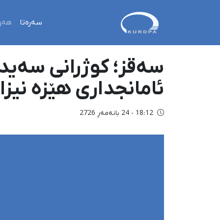
سەرەتا
هەو
سەقز؛ کوژرانی سەید 
ئامانجداری هێزە نیزا
18:12 - 24 بانەمەڕ 2726