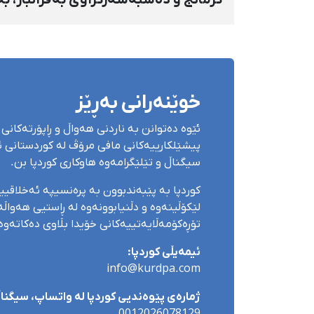
کرمانج و دەسبەسەرکراوی بەفرانبار، بە
بەندکران، قامچی و پێبژاردنی نەختی
سزا درا
خوێنەرانی بەڕێز
ئێوە دەتوانن بە ناردنی هەواڵ و ڕاپۆرتەکانی 
پیشێلکارییەکانی مافی مرۆڤ لە کوردستانی ئێ
سیگناڵ و تێلێگرامەوە هاوکاری کوردپا بن.
کوردپا بە پێبەندبوون بە پرەنسیپە ئەخلاقی
لێکۆڵینەوە و دڵنیابوونەوە لە ڕاستیی هەواڵەک
تۆڕەکۆمەڵایەتییەکانی خۆیدا بڵاوی دەکاتەوە
ئیمەیڵی کوردپا:
info@kurdpa.com
ژمارەی پێوەندیی کوردپا لە واتساپ، سیگناڵ 