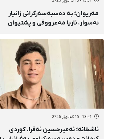
13:51 - 15 گەلاوێژ 2726
مەریوان؛ بە دەسبەسەرکرانی زانیار
ئەسوار، ئاریا مەعرووفی و پشتیوان
تاتار ژمارەی دەسبەسەرکراوانی
سەرەڕۆیانە لە ئاوایی «نێ» بۆ شەش
کەس زیادی کرد
13:41 - 15 گەلاوێژ 2726
ئاشخانە؛ ئەمیرحسین ئەفرا، کوردی