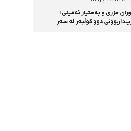
13:45 - 15 گەلاوێژ 2726
ران خزری و بەختیار ئەمینی؛
ینداربوونی دوو کۆڵبەر لە سەر
ووری هەنگەژاڵی بانه بە تەقەی
ستەوخۆی هێزە سەربازییەکان و
قینەوەی مین