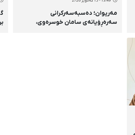
13:49 - 15 گەلاوێژ 2726
مەریوان؛ دەسبەسەرکرانی
گۆ
سەرەڕۆیانەی سامان خوسرەوی،
بر
هاوڕێ پەروازە و سارۆ ڕەوشەنی
سن
لەلایەن هێزە ئەمنییەکان و
ڕا
گواستنەوەیان بۆ شوێنێکی نادیار
تە