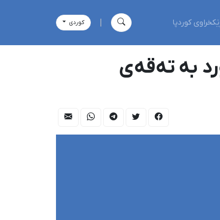
ێکخراوی کوردپا
|
كوردی
رد بە تەقەی