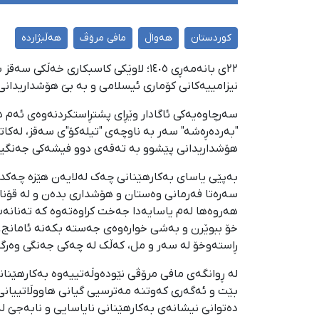
کوردستان
هەواڵ
مافی مرۆڤ
هەڵبژاردە
٢٢ی بانەمەڕی ١٤٠٥؛ لاوێکی کاسبکاری
نیزامییەکانی کۆماری ئیسلامی و بە بێ هۆشداریدان
"بەردەڕەشە" سەر بە ناوچەی "تیلەکۆ"ی سەقز، لەکاتێ
هۆشداریدانی پێشوو بە تەقەی دوو فیشەکی جەنگیی 
بەپێی یاسای بەکارهێنانی چەک لەلایەن هێزە چەکدارە
سەرەتا فەرمانی وەستان و هۆشداری بدەن و لە قۆناغ
هەروەها لەم یاسایەدا جەخت کراوەتەوە کە تەنانە
خۆ ببوێرن و بەشی خوارەوەی جەستە بکەنە ئامانج. ب
ڕاستەوخۆ لە سەر و مل، کەڵک لە چەکی جەنگی وەرگیر
لە ڕوانگەی مافی مرۆڤی نێودەوڵەتییەوە بەکارهێن
بێت و ئەگەری کەوتنە مەترسیی گیانی هاووڵاتییانی
دەتوانێ نیشانەی بەکارهێنانی نایاسایی و نابەجێ لە