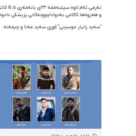
و هەروەها ئاکامی بەدواداچوونەکانی پزیشکی دادوەری
"سەید زانیار حوسێنی" کوڕی سەید عەتا و چیمەنە.