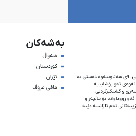
بەشەکان
هەواڵ
کوردستان
ئێران
ئاژانسی هەواڵدەریی کوردستان، لە ١ی گەلاوێژی ساڵی ٩٠ی هەتاوییەوە دەستی بە
دنەوەی ئەو بۆشایییە
مافی مرۆڤ
سەری و گشتگیركردنی
و ڕووداوانە بۆ ماڵپەڕ و
ژییەكانی ئەم ئاژانسە دێنە