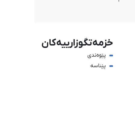
خزمەتگوزارییەکان
پێوەندی
پێناسە