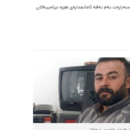
 سپێردرا. تاکوو ئێستا سەبارەت بەم تەقە ئامانجدارەی هێزە نیزامییەکان