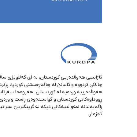
0012026078129
چالاکی کردووە و ئامانج لە وەگەڕخستنی كوردپا، پڕكر
هەواڵدەرییە وردەیە لە كوردستان. هەروەها سەرتا
ڕووداوەكانی كوردستان و گواستنەوەی ڕاست و وردی ئە
ڕاگەیەندنە هەواڵییەكانی دیكە لە گرینگترین ستراتی
ئەژمار.