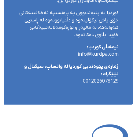
تێلێگرامەوە هاوکاری کوردپا بن.
کوردپا بە پێبەندبوون بە پرەنسیپە ئەخلاقییەکانی
خۆی پاش لێکۆڵینەوە و دڵنیابوونەوە لە ڕاستیی
هەواڵەکە، لە ماڵپەڕ و تۆڕەکۆمەڵایەتییەکانی
خۆیدا بڵاوی دەکاتەوە.
ئیمەیڵی کوردپا:
info@kurdpa.com
ژمارەی پێوەندیی کوردپا لە واتساپ، سیگناڵ و
تێلێگرام:
0012026078129