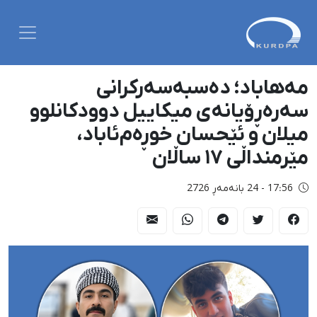
مەهاباد؛ دەسبەسەرکرانی
سەرەڕۆیانەی میکاییل دوودکانلوو
میلان و ئێحسان خوڕەم‌ئاباد،
مێرمنداڵی ١٧ ساڵان
17:56 - 24 بانەمەڕ 2726