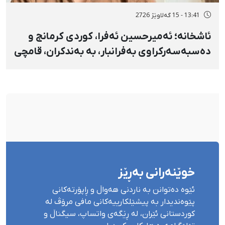
13:41 - 15 گەلاوێژ 2726
ئاشخانە؛ ئەمیرحسین ئەفرا، کوردی کرمانج و
دەسبەسەرکراوی بەفرانبار، بە بەندکران، قامچی
و پێبژاردنی نەختی سزا درا
خوێنەرانی بەڕێز
ئێوە دەتوانن بە ناردنی هەواڵ و ڕاپۆرتەکانی
پێوەندیدار بە پیشێلکارییەکانی مافی مرۆڤ لە
کوردستانی ئێران، لە ڕێگەی واتساپ، سیگناڵ و