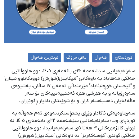
کوردستان
هەواڵ
مافی مرۆڤ
نوێترین هەواڵ
سەرلەبەیانیی سێشەممە ٢٢ی بانەمەڕی ١٤٠٥، دوو هاووڵاتیی
خەڵكی مەهاباد بە ناوەکانی "میکاییل(شۆڕش) دوودکانلوو میلان"
و "ئێحسان خوڕەم‌ئاباد" مێرمنداڵی تەمەن ١٧ ساڵان، بەشێوەی
سەرەڕۆیانە و بە هێرشی هێزە ئەمنییەتییەکان بۆ سەر
ماڵەکەیان دەسبەسەر کران و بۆ شوێنێکی نادیار ڕاگوێزران.
سەرچاوەیەکی ئاگادار وێڕای پشتڕاستکردنەوەی ئەم هەواڵە بە
کوردپای وت؛ سەرلەبەیانیی سێشەممە ٢٢ی بانەمەڕی ١٤٠٥، لە
نێوان کاتژمێرەکانی ٣ هەتا ٥ی سەرلەبەیانیدا، دوو هاووڵاتیی
خەڵكی گوندی "کۆسەکەرێز" بە ناوەکانی "میکاییل(شۆڕش)