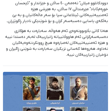
دوودکانلوو میلان" تەەمەن ٤٠ ساڵان و خێزاندار و "ئێحسان
خوڕەم‌ئاباد" مێرمنداڵی ١٧ ساڵان، بە هێرشی هێزە
ئەمنییەتییەکانی ئیتلاعاتی سپا بۆ سەر ماڵەکانیان و بە بێ
بەڵگەی یاسایی دەسبەسەر کران و بۆ شوێنێکی نادیار ڕاگوێزران.
هەتا کاتی بڵاوبوونەوەی ئەم هەواڵە، سەبارەت بە هۆکاری
دەسبەسەرکرانی ئەم هاووڵاتییانە زانیارییەک لەبەر دەستدا نییە
و هێزە ئەمنییەتییەکان لەمبارەوە هیچ ڕوونکردنەوەیەکیان
نەداوە، هەروەها کەسانی نزیکیان سەبارەت بە شوێنی ڕاگیران و
دۆخیان زانیارییەکان نییە.