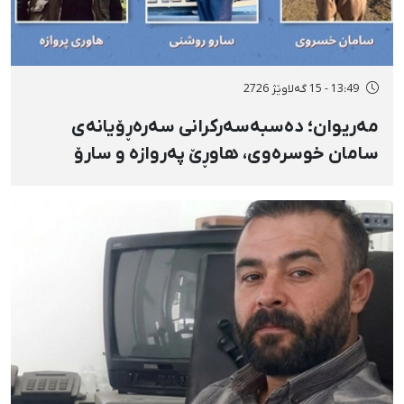
13:49 - 15 گەلاوێژ 2726
مەریوان؛ دەسبەسەرکرانی سەرەڕۆیانەی
سامان خوسرەوی، هاوڕێ پەروازە و سارۆ
ڕەوشەنی لەلایەن هێزە ئەمنییەکان و
گواستنەوەیان بۆ شوێنێکی نادیار