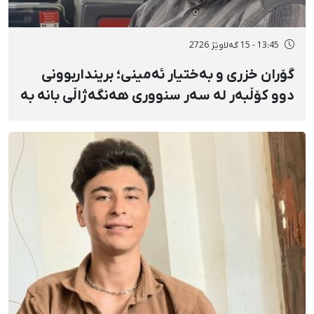
13:45 - 15 گەلاوێژ 2726
گۆران خزری و بەختیار ئەمینی؛ برینداربوونی
دوو کۆڵبەر لە سەر سنووری هەنگەژاڵی بانه بە
تەقەی ڕاستەوخۆی هێزە سەربازییەکان و
تەقینەوەی مین