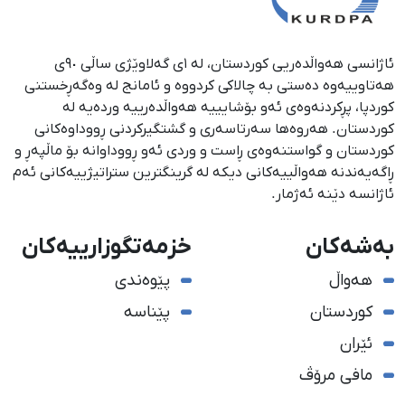
ئاژانسی هەواڵدەریی کوردستان، لە ١ی گەلاوێژی ساڵی ٩٠ی
هەتاوییەوە دەستی بە چالاکی کردووە و ئامانج لە وەگەڕخستنی
كوردپا، پڕكردنەوەی ئەو بۆشایییە هەواڵدەرییە وردەیە لە
كوردستان. هەروەها سەرتاسەری و گشتگیركردنی ڕووداوەكانی
كوردستان و گواستنەوەی ڕاست و وردی ئەو ڕووداوانە بۆ ماڵپەڕ و
ڕاگەیەندنە هەواڵییەكانی دیكە لە گرینگترین ستراتیژییەكانی ئەم
ئاژانسە دێنە ئەژمار.
بەشەکان
خزمەتگوزارییەکان
هەواڵ
پێوەندی
کوردستان
پێناسە
ئێران
مافی مرۆڤ