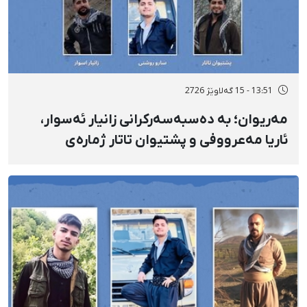
13:51 - 15 گەلاوێژ 2726
مەریوان؛ بە دەسبەسەرکرانی زانیار ئەسوار،
ئاریا مەعرووفی و پشتیوان تاتار ژمارەی
دەسبەسەرکراوانی سەرەڕۆیانە لە ئاوایی «نێ»
بۆ شەش کەس زیادی کرد