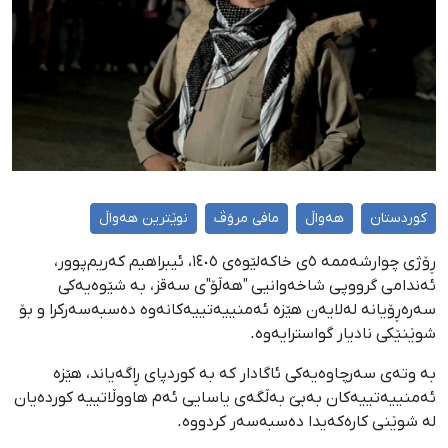
کوردستان
هەواڵ
مافی مرۆڤ
نوێترین هەواڵ
ڕۆژی چوارشەممە ٥ی خاکەلێوەی ١٤٠٥، ئیبراهیم کەریم‌پوور،
ئەندامی گرووپی شاخەوانیی "هەڵۆ"ی سەقز، بە شێوەیەکی
سەرەڕۆیانە لەلایەن هێزە ئەمنییەتییەکانەوە دەسبەسەرکرا و بۆ
شوێنێکی نادیار گواسترایەوە.
بە وتەی سەرچاوەیەکی ئاگادار کە بە کوردپای ڕاگەیاند، هێزە
ئەمنییەتییەکان بەبێ بەڵگەی یاسایی ئەم هاووڵاتییە کوردەیان
لە شوێنی کارەکەیدا دەسبەسەر کردووە.