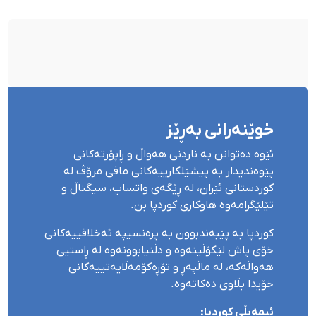
بۆ شەش کەس زیادی کرد
خوێنەرانی بەڕێز
ئێوە دەتوانن بە ناردنی هەواڵ و ڕاپۆرتەکانی
پێوەندیدار بە پیشێلکارییەکانی مافی مرۆڤ لە
کوردستانی ئێران، لە ڕێگەی واتساپ، سیگناڵ و
تێلێگرامەوە هاوکاری کوردپا بن.
کوردپا بە پێبەندبوون بە پرەنسیپە ئەخلاقییەکانی
خۆی پاش لێکۆڵینەوە و دڵنیابوونەوە لە ڕاستیی
هەواڵەکە، لە ماڵپەڕ و تۆڕەکۆمەڵایەتییەکانی
خۆیدا بڵاوی دەکاتەوە.
ئیمەیڵی کوردپا: