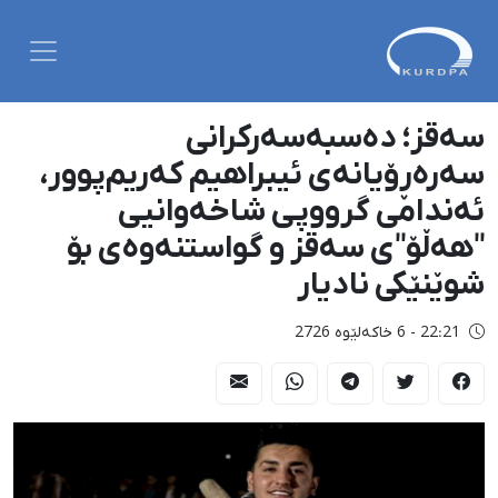
سەقز؛ دەسبەسەرکرانی
سەرەڕۆیانەی ئیبراهیم کەریم‌پوور،
ئەندامی گرووپی شاخەوانیی
"هەڵۆ"ی سەقز و گواستنەوەی بۆ
شوێنێکی نادیار
22:21 - 6 خاکەلێوه 2726