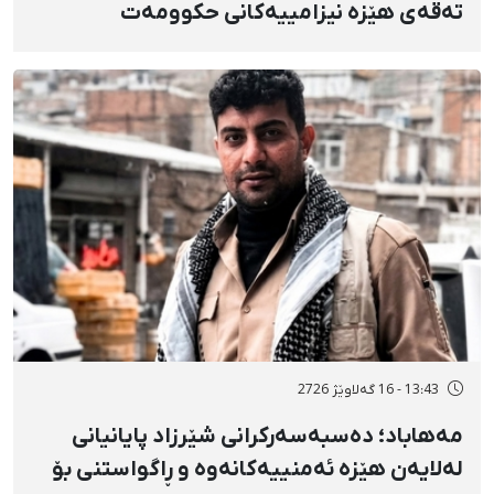
تەقەی هێزە نیزامییەکانی حکوومەت
بەسەختی بریندار بوو
13:43 - 16 گەلاوێژ 2726
مەهاباد؛ دەسبەسەرکرانی شێرزاد پایانیانی
لەلایەن هێزە ئەمنییەکانەوە و ڕاگواستنی بۆ