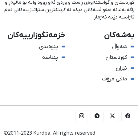
كوردستان و گواستنەوەی ڕاست و وردی ئەو ڕووداوانە بۆ ماڵپەڕ و
ڕاگەیەندنە هەواڵییەكانی دیكە لە گرینگترین ستراتیژییەكانی ئەم
ئاژانسە دێنە ئەژمار.
بەشەکان
خزمەتگوزارییەکان
هەواڵ
پێوەندی
کوردستان
پێناسە
ئێران
مافی مرۆڤ
©2011-2023 Kurdpa. All rights reserved