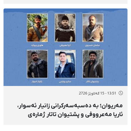
شوێنێکی ناڕوون
13:51 - 15 گەلاوێژ 2726
مەریوان؛ بە دەسبەسەرکرانی زانیار ئەسوار،
ئاریا مەعرووفی و پشتیوان تاتار ژمارەی
دەسبەسەرکراوانی سەرەڕۆیانە لە ئاوایی «نێ»