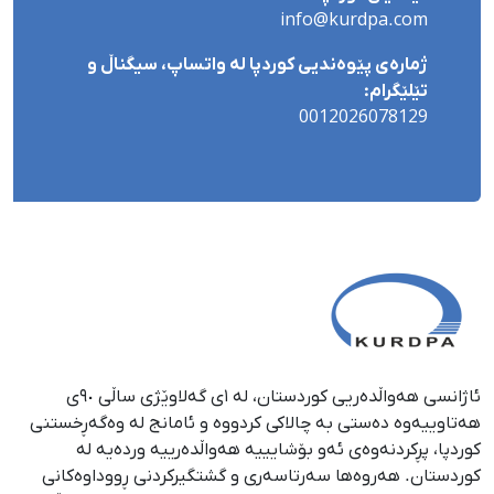
info@kurdpa.com
ژمارەی پێوەندیی کوردپا لە واتساپ، سیگناڵ و
تێلێگرام:
0012026078129
ئاژانسی هەواڵدەریی کوردستان، لە ١ی گەلاوێژی ساڵی ٩٠ی
هەتاوییەوە دەستی بە چالاکی کردووە و ئامانج لە وەگەڕخستنی
كوردپا، پڕكردنەوەی ئەو بۆشایییە هەواڵدەرییە وردەیە لە
كوردستان. هەروەها سەرتاسەری و گشتگیركردنی ڕووداوەكانی