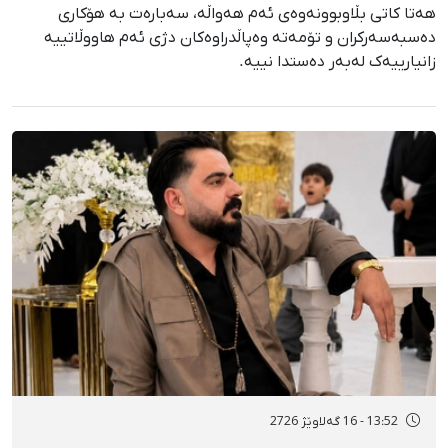
هەتا کاتی بڵاوبوونەوەی ئەم هەواڵە، سەبارەت بە هۆکاری
دەسبەسەرکران و تۆمەتە وەپاڵدراوەکان دژی ئەم هاووڵاتییە
زانیارییەک لەبەر دەستدا نییە.
13:52 - 16 گەلاوێژ 2726