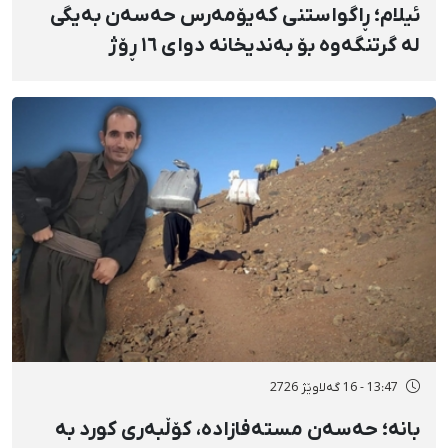
ئیلام؛ ڕاگواستنی کەیۆمەرس حەسەن بەیگی
لە گرتنگەوە بۆ بەندیخانە دوای ١٦ ڕۆژ
دەسبەسەرکرانی سەرەڕۆیانە و توندوتیژانە
13:47 - 16 گەلاوێژ 2726
بانه؛ حەسەن مستەفازادە، کۆڵبەری کورد بە