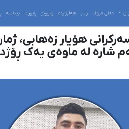
اڵ
مافی مرۆڤ
وتار
هەڵبژاردە
وتووێژ
ڕاپۆرت
پێناسە
ڕ
رکرانی هۆیار زەهابی، ژما
م شارە لە ماوەی یەک ڕۆژ