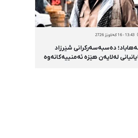
13:43 - 16 گەلاوێژ 2726
هاباد؛ دەسبەسەرکرانی شێرزاد
یانیانی لەلایەن هێزە ئەمنییەکانەوە
ڕاگواستنی بۆ شوێنێکی ناڕوون