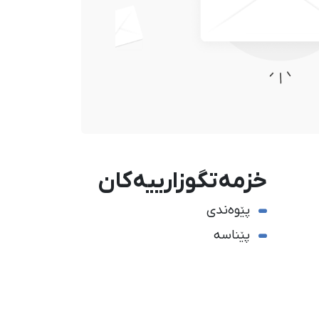
خزمەتگوزارییەکان
پێوەندی
پێناسە