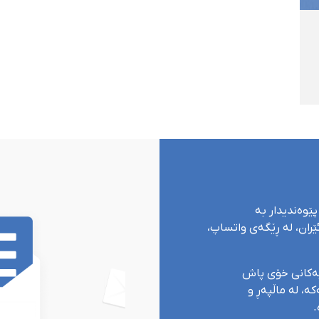
پێوەندیدار بە
ران، لە ڕێگەی واتساپ،
یەکانی خۆی پاش
ە، لە ماڵپەڕ و
.