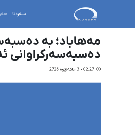
سەرەتا
هەو
مەهاباد؛ بە دەسبەسە
دەسبەسەرکراوانی ئە
02:27 - 3 خاکەلێوه 2726