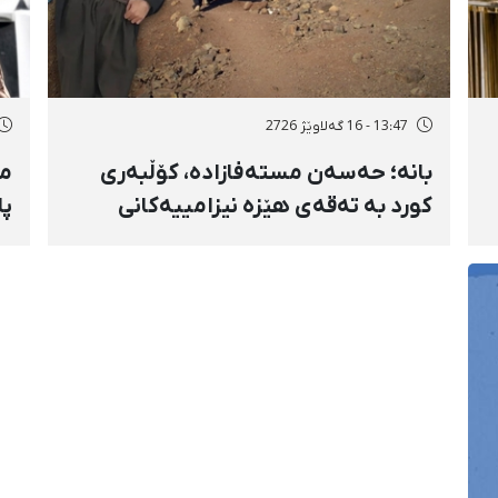
13:47 - 16 گەلاوێژ 2726
بانه؛ حەسەن مستەفازادە، کۆڵبەری
مە
کورد بە تەقەی هێزە نیزامییەکانی
پا
حکوومەت بەسەختی بریندار بوو
و 