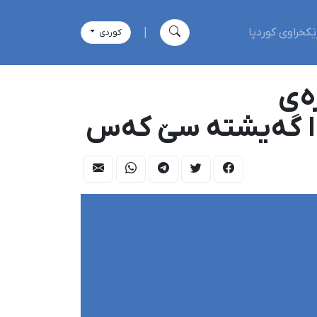
ێکخراوی کوردپا
|
كوردی
رەی
دا گەیشتە سێ کەس