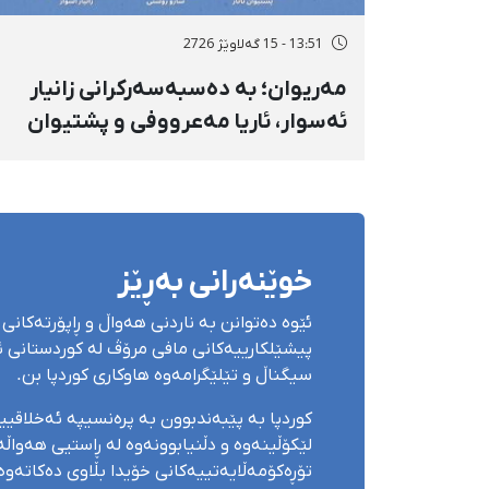
13:51 - 15 گەلاوێژ 2726
مەریوان؛ بە دەسبەسەرکرانی زانیار
ئەسوار، ئاریا مەعرووفی و پشتیوان
تاتار ژمارەی دەسبەسەرکراوانی
سەرەڕۆیانە لە ئاوایی «نێ» بۆ شەش
کەس زیادی کرد
خوێنەرانی بەڕێز
ئێوە دەتوانن بە ناردنی هەواڵ و ڕاپۆرتەکانی 
پیشێلکارییەکانی مافی مرۆڤ لە کوردستانی ئێ
سیگناڵ و تێلێگرامەوە هاوکاری کوردپا بن.
کوردپا بە پێبەندبوون بە پرەنسیپە ئەخلاقی
لێکۆڵینەوە و دڵنیابوونەوە لە ڕاستیی هەواڵەک
تۆڕەکۆمەڵایەتییەکانی خۆیدا بڵاوی دەکاتەوە