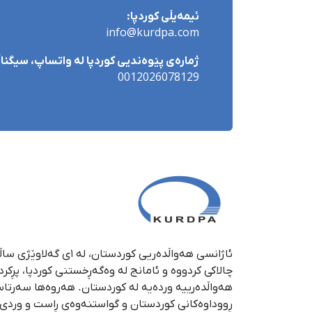
ئیمەیڵی کوردپا:
info@kurdpa.com
ژمارەی پێوەندیی کوردپا لە واتساپ، سیگناڵ 
0012026078129
چالاکی کردووە و ئامانج لە وەگەڕخستنی كوردپا، پڕكر
هەواڵدەرییە وردەیە لە كوردستان. هەروەها سەرتا
ڕووداوەكانی كوردستان و گواستنەوەی ڕاست و وردی ئە