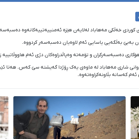
ان بەبێ بەڵگەیی یاسایی ئەم لاوەیان دەسبەسەر کردووە.
ۆکاری دەسبەسەرکران و تۆمەتە وەپاڵدراوەکان دژی ئەم هاووڵاتییە زا
وانی شاری مەهاباد لە ماوەی یەک ڕۆژدا گەیشتە سێ کەس. هەتا ئێست
ئەم کەسانە بڵاونەکراوەتەوە.