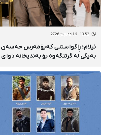
13:52 - 16 گەلاوێژ 2726
ئیلام؛ ڕاگواستنی کەیۆمەرس حەسەن
بەیگی لە گرتنگەوە بۆ بەندیخانە دوای
١٦ ڕۆژ دەسبەسەرکرانی سەرەڕۆیانە و
توندوتیژانە