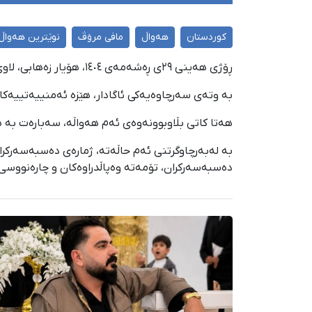
کوردستان
هەواڵ
مافی مرۆڤ
نوێترین هەواڵ
ڕۆژی هەینی ٢٩ی ڕەشەمەی ١٤٠٤، هۆیار زەهابی، لاوی کوردی خەڵکی مەهاباد لەلایەن هێزە ئەمنییەتییەکانەوە دەسبەسەرکرا و بۆ شوێنێکی نادیار گواسترایەوە.
بە وتەی سەرچاوەیەکی ئاگادار، هێزە ئەمنییەتییەک
هەتا کاتی بڵاوبوونەوەی ئەم هەواڵە، سەبارەت بە ه
بە لەبەرچاوگرتنی ئەم حاڵەتە، ژمارەی دەسبەسەرکرا
دەسبەسەرکران، تۆمەتە وەپاڵدراوەکان و چارەنووسی 