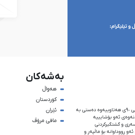
و تێلێگرام:
بەشەکان
هەواڵ
کوردستان
ئێران
ئاژانسی هەواڵدەریی کوردستان، لە ١ی گەلاوێژی ساڵی ٩٠ی هەتاوییەوە دەستی بە
دنەوەی ئەو بۆشایییە
مافی مرۆڤ
سەری و گشتگیركردنی
و ڕووداوانە بۆ ماڵپەڕ و