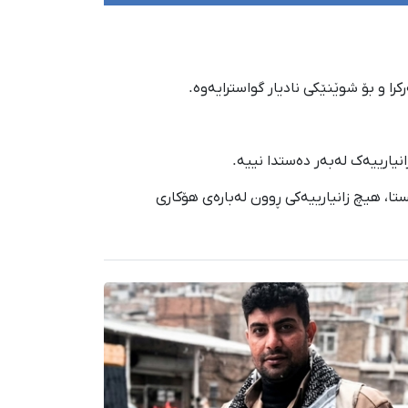
نیارییەک لەبەر دەستدا نییە.
ا، هیچ زانیارییەکی ڕوون لەبارەی هۆکاری