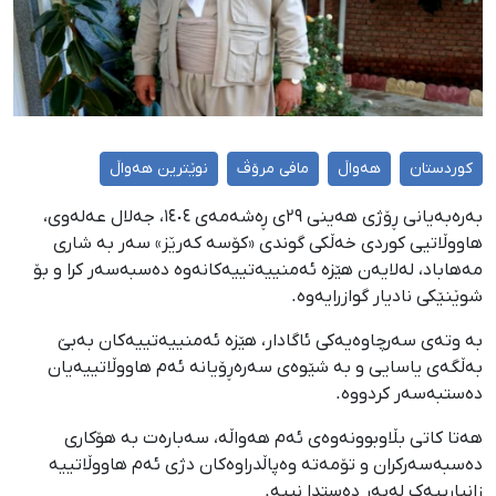
کوردستان
هەواڵ
مافی مرۆڤ
نوێترین هەواڵ
بەرەبەیانی ڕۆژی هەینی ٢٩ی ڕەشەمەی ١٤٠٤، جەلال عەلەوی،
هاووڵاتیی کوردی خەڵکی گوندی «کۆسە کەرێز» سەر بە شاری
مەهاباد، لەلایەن هێزە ئەمنییەتییەکانەوە دەسبەسەر کرا و بۆ
شوێنێکی نادیار گوازرایەوە.
بە وتەی سەرچاوەیەکی ئاگادار، هێزە ئەمنییەتییەکان بەبێ
بەڵگەی یاسایی و بە شێوەی سەرەڕۆیانە ئەم هاووڵاتییەیان
دەستبەسەر کردووە.
هەتا کاتی بڵاوبوونەوەی ئەم هەواڵە، سەبارەت بە هۆکاری
دەسبەسەرکران و تۆمەتە وەپاڵدراوەکان دژی ئەم هاووڵاتییە
زانیارییەک لەبەر دەستدا نییە.