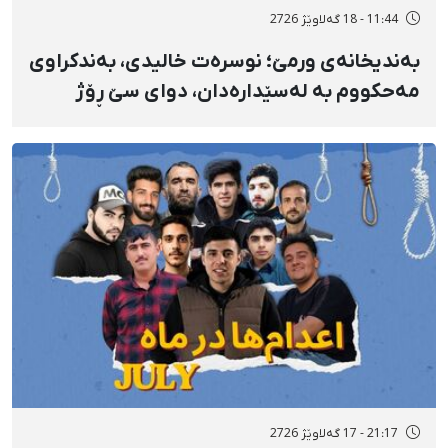
11:44 - 18 گەلاوێژ 2726
بەندیخانەی ورمێ؛ نوسرەت خالیدی، بەندکراوی
مەحکووم بە لەسێدارەدان، دوای سێ ڕۆژ
ئازاری دڵ و گواستنەوەی درەنگوەخت بۆ
نەخۆشخانە گیانی لەدەست دا
21:17 - 17 گەلاوێژ 2726