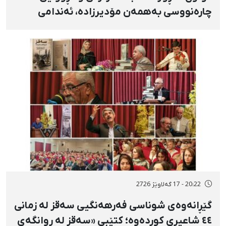
چارەنووسی بەهمەن مۆدیرزادە، ئەندامی
شۆرای شار، بەهۆی بڵاوکردنەوەی ستۆرییەک
لە دژی لەسێدارەدان
20:22 - 17 گەلاوێژ 2726
گێڕانەوەی شوناسی فەرهەنگیی سەقز لە زمانی
٤٤ شاعیری کوردەوە؛ کتێبی «سەقز لە ڕوانگەی