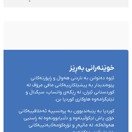
شاعیراندا» پەردەی لەسەر لادرا
خوێنەرانی بەڕێز
ئێوە دەتوانن بە ناردنی هەواڵ و ڕاپۆرتەکانی
پێوەندیدار بە پیشێلکارییەکانی مافی مرۆڤ لە
کوردستانی ئێران، لە ڕێگەی واتساپ، سیگناڵ و
تێلێگرامەوە هاوکاری کوردپا بن.
کوردپا بە پێبەندبوون بە پرەنسیپە ئەخلاقییەکانی
خۆی پاش لێکۆڵینەوە و دڵنیابوونەوە لە ڕاستیی
هەواڵەکە، لە ماڵپەڕ و تۆڕەکۆمەڵایەتییەکانی