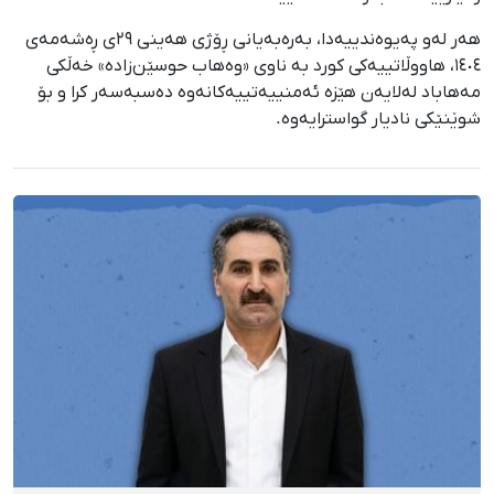
هەر لەو پەیوەندییەدا، بەرەبەیانی ڕۆژی هەینی ٢٩ی ڕەشەمەی
١٤٠٤، هاووڵاتییەکی کورد بە ناوی «وەهاب حوسێن‌زادە» خەڵکی
مەهاباد لەلایەن هێزە ئەمنییەتییەکانەوە دەسبەسەر کرا و بۆ
شوێنێکی نادیار گواسترایەوە.