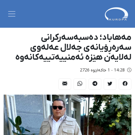
مەهاباد؛ دەسبەسەرکرانی
سەرەڕۆیانەی جەلال عەلەوی
لەلایەن هێزە ئەمنییەتییەکانەوە
14:28 - 1 خاکەلێوه 2726