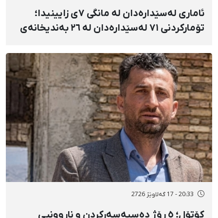
ئاماری لەسێدارەدان لە مانگی ٧ی زایینیدا؛
تۆمارکردنی ٧١ لەسێدارەدان لە ٢٦ بەندیخانەی
ئێراندا؛ لەسێدارەدانی ٧ بەندکراوی سیاسی لە
شوێنی نادیار و لەبەر چاوی خەڵکەوە
20:33 - 17 گەلاوێژ 2726
کۆتۆل؛ ٥ ڕۆژ دەسبەسەرکردن و ناڕوونیی