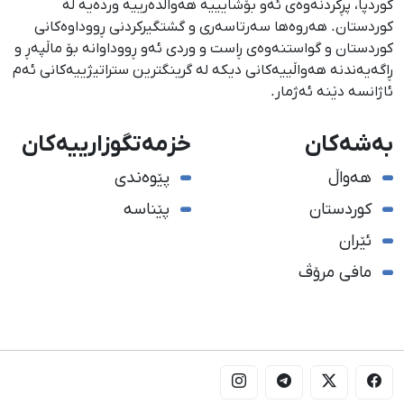
كوردپا، پڕكردنەوەی ئەو بۆشایییە هەواڵدەرییە وردەیە لە
كوردستان. هەروەها سەرتاسەری و گشتگیركردنی ڕووداوەكانی
كوردستان و گواستنەوەی ڕاست و وردی ئەو ڕووداوانە بۆ ماڵپەڕ و
ڕاگەیەندنە هەواڵییەكانی دیكە لە گرینگترین ستراتیژییەكانی ئەم
ئاژانسە دێنە ئەژمار.
بەشەکان
خزمەتگوزارییەکان
هەواڵ
پێوەندی
کوردستان
پێناسە
ئێران
مافی مرۆڤ