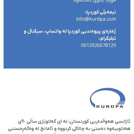
خۆیدا بڵاوی دەکاتەوە.
ئیمەیڵی کوردپا:
info@kurdpa.com
ژمارەی پێوەندیی کوردپا لە واتساپ، سیگناڵ و
تێلێگرام:
0012026078129
ئاژانسی هەواڵدەریی کوردستان، لە ١ی گەلاوێژی ساڵی ٩٠ی
هەتاوییەوە دەستی بە چالاکی کردووە و ئامانج لە وەگەڕخستنی