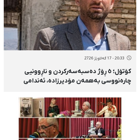
20:33 - 17 گەلاوێژ 2726
کۆتۆل؛ ٥ ڕۆژ دەسبەسەرکردن و ناڕوونیی
چارەنووسی بەهمەن مۆدیرزادە، ئەندامی
شۆرای شار، بەهۆی بڵاوکردنەوەی ستۆرییەک
لە دژی لەسێدارەدان