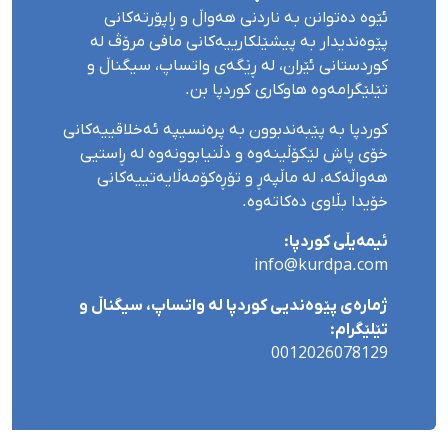
ئێوە دەتوانن بە ناردنی هەواڵ و ڕاپۆرتەکانی
پێوەندیدار بە پیشێلکارییەکانی مافی مرۆڤ لە
کوردستانی ئێران، لە ڕێگەی واتساپ، سیگناڵ و
تێلێگرامەوە هاوکاری کوردپا بن.
کوردپا بە پێبەندبوون بە پرەنسیپە ئەخلاقییەکانی
خۆی پاش لێکۆڵینەوە و دڵنیابوونەوە لە ڕاستیی
هەواڵەکە، لە ماڵپەڕ و تۆڕەکۆمەڵایەتییەکانی
خۆیدا بڵاوی دەکاتەوە.
ئیمەیڵی کوردپا:
info@kurdpa.com
ژمارەی پێوەندیی کوردپا لە واتساپ، سیگناڵ و
تێلێگرام:
0012026078129