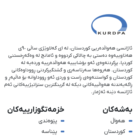
ئاژانسی هەواڵدەریی کوردستان، لە ١ی گەلاوێژی ساڵی ٩٠ی
هەتاوییەوە دەستی بە چالاکی کردووە و ئامانج لە وەگەڕخستنی
كوردپا، پڕكردنەوەی ئەو بۆشایییە هەواڵدەرییە وردەیە لە
كوردستان. هەروەها سەرتاسەری و گشتگیركردنی ڕووداوەكانی
كوردستان و گواستنەوەی ڕاست و وردی ئەو ڕووداوانە بۆ ماڵپەڕ و
ڕاگەیەندنە هەواڵییەكانی دیكە لە گرینگترین ستراتیژییەكانی ئەم
ئاژانسە دێنە ئەژمار.
بەشەکان
خزمەتگوزارییەکان
هەواڵ
پێوەندی
کوردستان
پێناسە