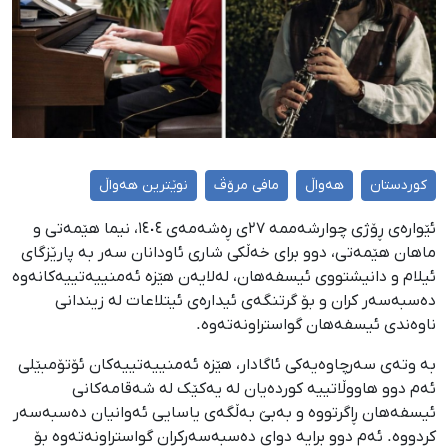
کوردستان
هەواڵ
مافی مرۆڤ
نوێترین هەواڵ
ئێوارەی ڕۆژی چوارشەممە ٢٧ی ڕەشەمەی ١٤٠٤، نیما هێمەتی و
ماهان هێمەتی، دوو برای خەڵکی شاری ئاودانان سەر بە پارێزگای
ئیلام و دانیشتووی ئیسفەهان، لەلایەن هێزە ئەمنییەتییەکانەوە
دەسبەسەر کران و بۆ گرتنگەی ئیدارەی ئیتلاعات لە زیندانى
ناوەندی ئیسفەهان گواستراونەتەوە.
بە وتەی سەرچاوەیەکی ئاگادار، هێزە ئەمنییەتییەکان ئۆتۆمبێلی
ئەم دوو هاووڵاتییە کوردەیان لە یەکێک لە شەقامەکانی
ئیسفەهان ڕاگرتووە و بەبێ بەڵگەی یاسایی ئەوانیان دەسبەسەر
کردووە. ئەم دوو برایە دوای دەسبەسەرکران گواستراونەتەوە بۆ