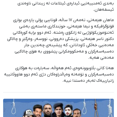
بەندی ئەمنییەتیی ئیدارەی ئیتلاعات لە زیندانى ناوەندی
ئیسفەهان.
ماهان هێمەتی، تەمەن ١٧ ساڵە، قوتابیی پۆلی یازدەی بوارى
فۆتۆگرافیکە و نیما هێمەتی، خوێندکاری ماستەری بەشی
ئەتنۆموزیکۆلۆژیی لە زانکۆی ڕەشتە. ئەم دوو برایە کوڕەکانی
دکتور ناسر هێمەتی، پزیشکی دەروونی، نووسەر، وەرگێڕ و چالاکی
مەدەنیی خەڵکی ئاودانانن، کە پێشینەی چەندین جار
دەسبەسەرکران و مەحکوومکرانی پێشووی بە هۆی چالاکیی
مەدەنی هەیە.
هەتا کاتی بڵاوبوونەوەی ئەم هەواڵە، سەبارەت بە هۆکاری
دەسبەسەرکران و تۆمەتە وەپاڵدراوەکان دژی ئەم دوو هاووڵاتییە
زانیارییەک لەبەر دەستدا نییە.