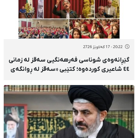
20:22 - 17 گەلاوێژ 2726
گێڕانەوەی شوناسی فەرهەنگیی سەقز لە زمانی
٤٤ شاعیری کوردەوە؛ کتێبی «سەقز لە ڕوانگەی
شاعیراندا» پەردەی لەسەر لادرا