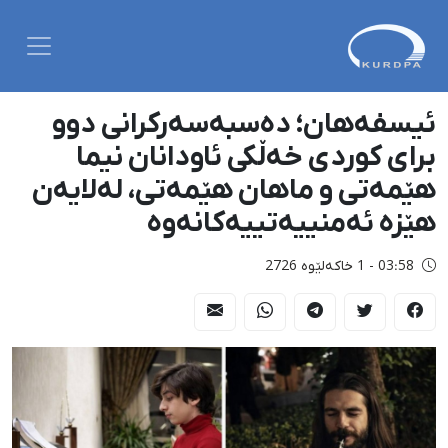
ئیسفەهان؛ دەسبەسەرکرانی دوو
برای کوردی خەڵکی ئاودانان نیما
هێمەتی و ماهان هێمەتی، لەلایەن
هێزە ئەمنییەتییەکانەوە
03:58 - 1 خاکەلێوه 2726