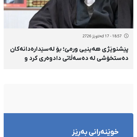
18:57 - 17 گەلاوێژ 2726
پێشنوێژی هەینیی ورمێ؛ بۆ لەسێدارەدانەکان
دەستخۆشی لە دەسەڵاتی دادوەری کرد و
دژابەرانی «نا بۆ لەسێدارەدان»ی بە «نەزانکاری
مۆدێڕن» وەسف کرد
خوێنەرانی بەڕێز