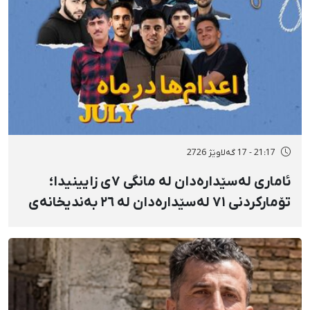
21:17 - 17 گەلاوێژ 2726
ئاماری لەسێدارەدان لە مانگی ٧ی زایینیدا؛
تۆمارکردنی ٧١ لەسێدارەدان لە ٢٦ بەندیخانەی
ئێراندا؛ لەسێدارەدانی ٧ بەندکراوی سیاسی لە
شوێنی نادیار و لەبەر چاوی خەڵکەوە