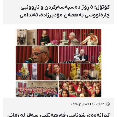
کۆتۆل؛ ٥ ڕۆژ دەسبەسەرکردن و ناڕوونیی
چارەنووسی بەهمەن مۆدیرزادە، ئەندامی
شۆرای شار، بەهۆی بڵاوکردنەوەی ستۆرییەک
لە دژی لەسێدارەدان
20:22 - 17 گەلاوێژ 2726
گێڕانەوەی شوناسی فەرهەنگیی سەقز لە زمانی