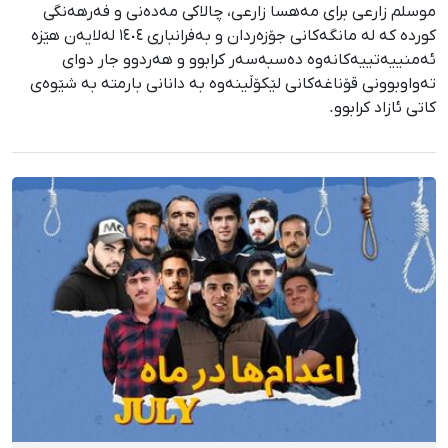
موسلم زارعی براى مەهسا زارعی، چالاکی مەدەنی و فەرهەنگی
کوردە کە لە مانگەکانی جۆزەردان و بەفرانباری ١٤٠٤ لەلایەن هێزە
ئەمنییەتییەکانەوە دەسبەسەر کرابوو و هەردوو جار دوای
تەواوبوونی قۆناغەکانی لێکۆڵینەوە بە دانانی بارمتە بە شێوەی
کاتی ئازاد کرابوو.