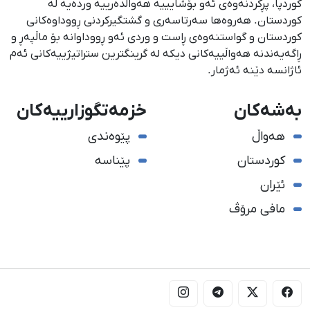
كوردپا، پڕكردنەوەی ئەو بۆشایییە هەواڵدەرییە وردەیە لە
كوردستان. هەروەها سەرتاسەری و گشتگیركردنی ڕووداوەكانی
كوردستان و گواستنەوەی ڕاست و وردی ئەو ڕووداوانە بۆ ماڵپەڕ و
ڕاگەیەندنە هەواڵییەكانی دیكە لە گرینگترین ستراتیژییەكانی ئەم
ئاژانسە دێنە ئەژمار.
بەشەکان
خزمەتگوزارییەکان
هەواڵ
پێوەندی
کوردستان
پێناسە
ئێران
مافی مرۆڤ