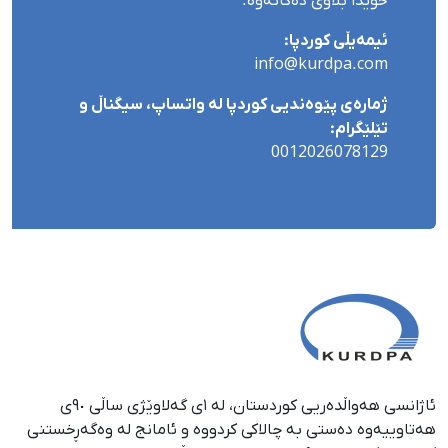
خۆیدا بڵاوی دەکاتەوە.
ئیمەیڵی کوردپا:
info@kurdpa.com
ژمارەی پێوەندیی کوردپا لە واتساپ، سیگناڵ و
تێلێگرام:
0012026078129
ئاژانسی هەواڵدەریی کوردستان، لە ١ی گەلاوێژی ساڵی ٩٠ی
هەتاوییەوە دەستی بە چالاکی کردووە و ئامانج لە وەگەڕخستنی